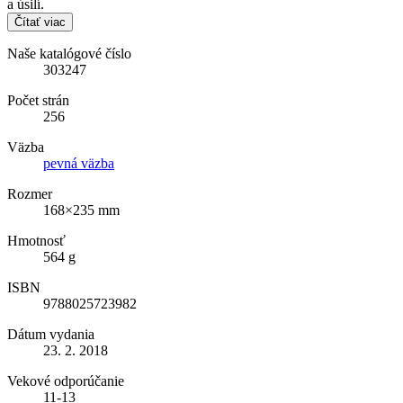
a úsilí.
Čítať viac
Naše katalógové číslo
303247
Počet strán
256
Väzba
pevná väzba
Rozmer
168×235 mm
Hmotnosť
564 g
ISBN
9788025723982
Dátum vydania
23. 2. 2018
Vekové odporúčanie
11-13