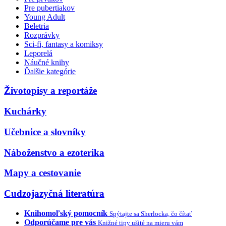
Pre pubertiakov
Young Adult
Beletria
Rozprávky
Sci-fi, fantasy a komiksy
Leporelá
Náučné knihy
Ďalšie kategórie
Životopisy a reportáže
Kuchárky
Učebnice a slovníky
Náboženstvo a ezoterika
Mapy a cestovanie
Cudzojazyčná literatúra
Knihomoľský pomocník
Spýtajte sa Sherlocka, čo čítať
Odporúčame pre vás
Knižné tipy ušité na mieru vám