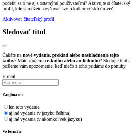
podeliť sa o ne aj s ostatnými používateľmi? Aktivujte si čítateľský
profil, kde si môžete zvyšovať svoju knihomoľskú úroveň.
Aktivovať čitateľský profil
Sledovať titul
Čakáte na
nové vydanie, preklad alebo naskladnenie tejto
knihy
? Máte záujem o
e-knihu alebo audioknihu
? Sledujte titul a
pošleme vám upozornenie, keď niečo z toho pridáme do ponuky.
E-mail
Zaujíma ma
len toto vydanie
aj iné vydania (v jazyku čeština)
aj iné vydania (v akomkoľvek jazyku)
Vo formáte