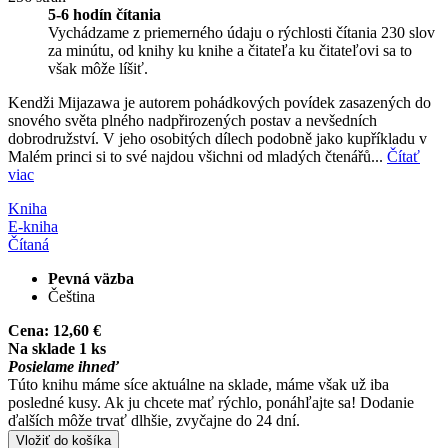
5-6 hodín čítania
Vychádzame z priemerného údaju o rýchlosti čítania 230 slov
za minútu, od knihy ku knihe a čitateľa ku čitateľovi sa to
však môže líšiť.
Kendži Mijazawa je autorem pohádkových povídek zasazených do
snového světa plného nadpřirozených postav a nevšedních
dobrodružství. V jeho osobitých dílech podobně jako kupříkladu v
Malém princi si to své najdou všichni od mladých čtenářů...
Čítať
viac
Kniha
E-kniha
Čítaná
Pevná väzba
Čeština
Cena:
12,60 €
Na sklade 1 ks
Posielame ihneď
Túto knihu máme síce aktuálne na sklade, máme však už iba
posledné kusy. Ak ju chcete mať rýchlo, ponáhľajte sa! Dodanie
ďalších môže trvať dlhšie, zvyčajne do 24 dní.
Vložiť do košíka