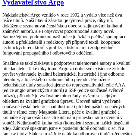
Vydavateľstvo Argo
Nakladatelství Argo vzniklo v roce 1992 a vydalo více než dva
tisíce titulů. Naší hlavní zásadou je týmová práce, díky níž
dokážeme seznamovat čtenářskou obec se zajímavými knihami
známých autorů, ale i objevovat pozoruhodné autory nové.
Samozřejmou podmínkou naší práce je úzká a pečlivá spolupráce
autorů a překladatelů s redaktory při přípravě textů, kooperace
technických redaktorů s grafiky a tiskárnami i zodpovědné
fungování propagačního i odbytového oddělení.
Snažíme se také získávat a podporovat talentované autory a kvalitní
překladatele. Také díky tomu Argo za dobu své existence získalo
pověst vydavatele kvalitní beletristické, historické i jiné odborné
literatury, a to českého i zahraničního původu. Přeložené
beletristické tituly soustřeďujeme do reprezentativních edic AAA
(edice anglo-amerických autorů) a SSP (edice současné světové
prózy), případně je vydáváme mimo řady, ovšem se stejným
ohledem na kvalitní grafickou úpravu. Úroveň námi vydávané
současné české beletrie snad ilustruje i přehled našich oceněných
titulů v rámci ceny Magnesia Litera, péče o kvalitní grafické a
knihařské zpracování našich knih nám přinesla i řadu ocenění v
soutěži Nejkrásnější kniha roku (kompletní seznam našich úspěchů
zde). Žánrové spektrum jsme v poslední době obohatili o sci-fi a
fantasy tituly. Stále se rozšiřuje nabídka odborných titulů, především