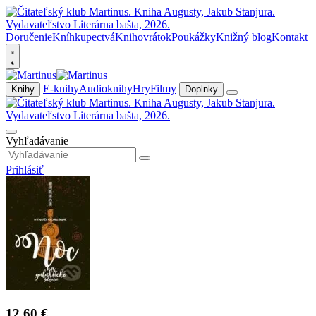
Doručenie
Kníhkupectvá
Knihovrátok
Poukážky
Knižný blog
Kontakt
E-knihy
Audioknihy
Hry
Filmy
Knihy
Doplnky
Vyhľadávanie
Prihlásiť
12,60 €