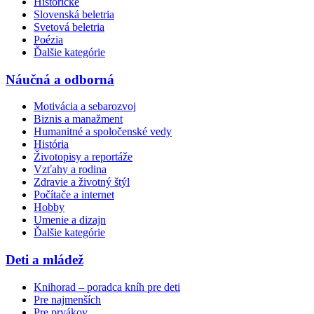
Historické
Slovenská beletria
Svetová beletria
Poézia
Ďalšie kategórie
Náučná a odborná
Motivácia a sebarozvoj
Biznis a manažment
Humanitné a spoločenské vedy
História
Životopisy a reportáže
Vzťahy a rodina
Zdravie a životný štýl
Počítače a internet
Hobby
Umenie a dizajn
Ďalšie kategórie
Deti a mládež
Knihorad – poradca kníh pre deti
Pre najmenších
Pre prvákov