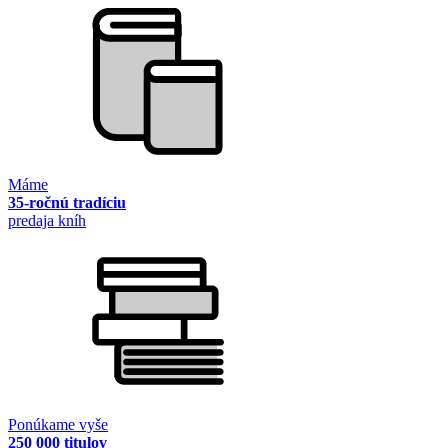
Máme
35-ročnú tradíciu
predaja kníh
Ponúkame vyše
250 000 titulov