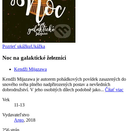
Pozrieť ukážku
Ukážka
Noc na galaktické železnici
Kendži Mijazawa
Kendži Mijazawa je autorem pohádkových povídek zasazených do
snového světa plného nadpřirozených postav a nevšedních
dobrodružství. V jeho osobitých dílech podobně jako...
Čítať viac
Vek
11-13
Vydavateľstvo
Argo
, 2018
256 strán