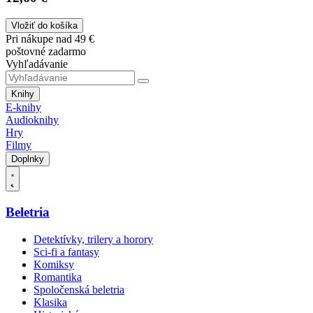
Vložiť do košíka
Pri nákupe nad 49 €
poštovné zadarmo
Vyhľadávanie
Knihy
E-knihy
Audioknihy
Hry
Filmy
Doplnky
Beletria
Detektívky, trilery a horory
Sci-fi a fantasy
Komiksy
Romantika
Spoločenská beletria
Klasika