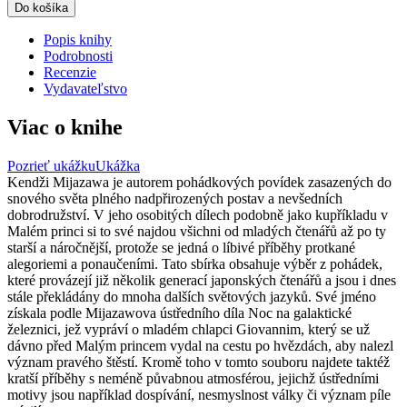
Do košíka
Popis knihy
Podrobnosti
Recenzie
Vydavateľstvo
Viac o knihe
Pozrieť ukážku
Ukážka
Kendži Mijazawa je autorem pohádkových povídek zasazených do
snového světa plného nadpřirozených postav a nevšedních
dobrodružství. V jeho osobitých dílech podobně jako kupříkladu v
Malém princi si to své najdou všichni od mladých čtenářů až po ty
starší a náročnější, protože se jedná o líbivé příběhy protkané
alegoriemi a ponaučeními. Tato sbírka obsahuje výběr z pohádek,
které provázejí již několik generací japonských čtenářů a jsou i dnes
stále překládány do mnoha dalších světových jazyků. Své jméno
získala podle Mijazawova ústředního díla Noc na galaktické
železnici, jež vypráví o mladém chlapci Giovannim, který se už
dávno před Malým princem vydal na cestu po hvězdách, aby nalezl
význam pravého štěstí. Kromě toho v tomto souboru najdete taktéž
kratší příběhy s neméně půvabnou atmosférou, jejichž ústředními
motivy jsou například dospívání, nesmyslnost války či význam píle