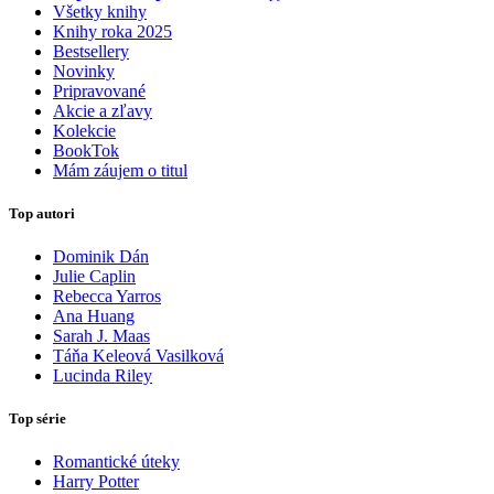
Všetky knihy
Knihy roka 2025
Bestsellery
Novinky
Pripravované
Akcie a zľavy
Kolekcie
BookTok
Mám záujem o titul
Top autori
Dominik Dán
Julie Caplin
Rebecca Yarros
Ana Huang
Sarah J. Maas
Táňa Keleová Vasilková
Lucinda Riley
Top série
Romantické úteky
Harry Potter