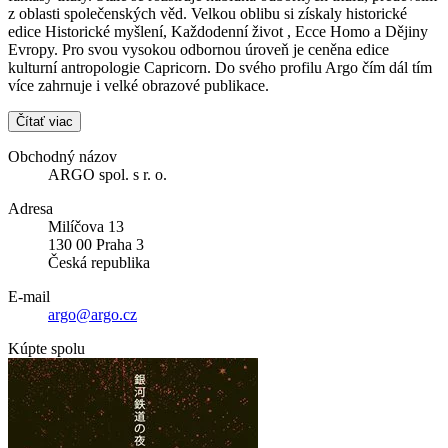
z oblasti společenských věd. Velkou oblibu si získaly historické
edice Historické myšlení, Každodenní život , Ecce Homo a Dějiny
Evropy. Pro svou vysokou odbornou úroveň je ceněna edice
kulturní antropologie Capricorn. Do svého profilu Argo čím dál tím
více zahrnuje i velké obrazové publikace.
Čítať viac
Obchodný názov
ARGO spol. s r. o.
Adresa
Milíčova 13
130 00 Praha 3
Česká republika
E-mail
argo@argo.cz
Kúpte spolu