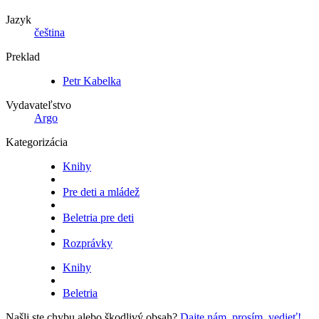
Jazyk
čeština
Preklad
Petr Kabelka
Vydavateľstvo
Argo
Kategorizácia
Knihy
Pre deti a mládež
Beletria pre deti
Rozprávky
Knihy
Beletria
Našli ste chybu alebo škodlivý obsah?
Dajte nám, prosím, vedieť!