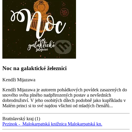
Noc na galaktické železnici
Kendži Mijazawa
Kendži Mijazawa je autorem pohádkových povídek zasazených do
snového světa plného nadpřirozených postav a nevšedních
dobrodružství. V jeho osobitých dílech podobně jako kupříkladu v
Malém princi si to své najdou všichni od mladých čtenářů...
Bratislavský kraj (1)
Pezinok -
Malokarpatská knižnica
Malokarpatská kn.