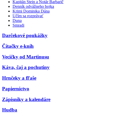
Kapitán Stein a Notár Barbarič
Denník odvážneho bojka
Krimi Dominika Dána
Učím sa rozprávať
Duna
Smradi
Darčekové poukážky
Čítačky e-kníh
Vecičky od Martinusu
Káva, čaj a pochutiny
Hrnčeky a fľaše
Papiernictvo
Zápisníky a kalendáre
Hudba