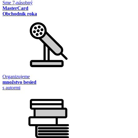
Sme 7-násobný
MasterCard
Obchodník roka
Organizujeme
množstvo besied
s autormi