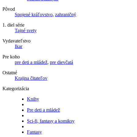
Pôvod
Spojené kráľovstvo
,
zahraničný
1. diel série
Tajné svety
Vydavateľstvo
Ikar
Pre koho
pre deti a mládež
,
pre dievčatá
Ostatné
Krajina čitateľov
Kategorizácia
Knihy
Pre deti a mládež
Sci-fi, fantasy a komiksy
Fantasy