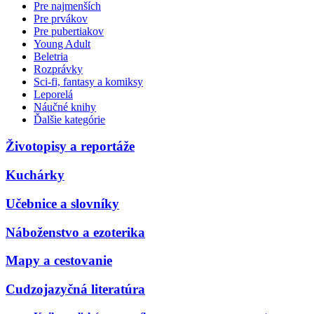
Pre najmenších
Pre prvákov
Pre pubertiakov
Young Adult
Beletria
Rozprávky
Sci-fi, fantasy a komiksy
Leporelá
Náučné knihy
Ďalšie kategórie
Životopisy a reportáže
Kuchárky
Učebnice a slovníky
Náboženstvo a ezoterika
Mapy a cestovanie
Cudzojazyčná literatúra