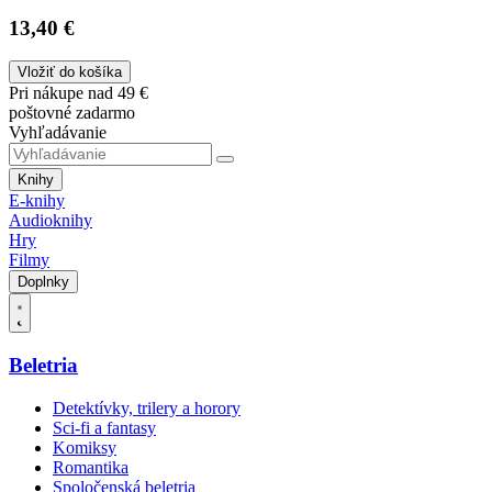
13,40 €
Vložiť do košíka
Pri nákupe nad 49 €
poštovné zadarmo
Vyhľadávanie
Knihy
E-knihy
Audioknihy
Hry
Filmy
Doplnky
Beletria
Detektívky, trilery a horory
Sci-fi a fantasy
Komiksy
Romantika
Spoločenská beletria