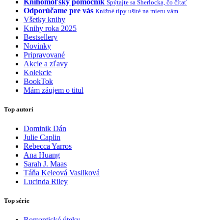
Knihomoľský pomocník
Spýtajte sa Sherlocka, čo čítať
Odporúčame pre vás
Knižné tipy ušité na mieru vám
Všetky knihy
Knihy roka 2025
Bestsellery
Novinky
Pripravované
Akcie a zľavy
Kolekcie
BookTok
Mám záujem o titul
Top autori
Dominik Dán
Julie Caplin
Rebecca Yarros
Ana Huang
Sarah J. Maas
Táňa Keleová Vasilková
Lucinda Riley
Top série
Romantické úteky