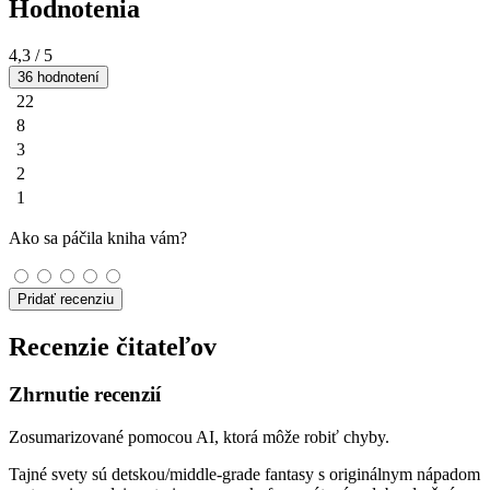
Hodnotenia
4,3
/ 5
36 hodnotení
22
8
3
2
1
Ako sa páčila kniha vám?
Pridať recenziu
Recenzie čitateľov
Zhrnutie recenzií
Zosumarizované pomocou AI, ktorá môže robiť chyby.
Tajné svety sú detskou/middle‑grade fantasy s originálnym nápadom