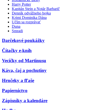
Harry Potter
Kapitán Stein a Notár Barbarič
Denník odvážneho bojka
Krimi Dominika Dána
Učím sa rozprávať
Duna
Smradi
Darčekové poukážky
Čítačky e-kníh
Vecičky od Martinusu
Káva, čaj a pochutiny
Hrnčeky a fľaše
Papiernictvo
Zápisníky a kalendáre