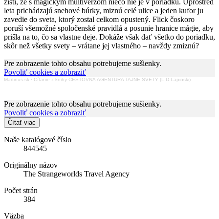
zistí, že s magickým multiverzom niečo nie je v poriadku. Uprostred
leta prichádzajú snehové búrky, miznú celé ulice a jeden kufor ju
zavedie do sveta, ktorý zostal celkom opustený. Flick čoskoro
poruší všemožné spoločenské pravidlá a posunie hranice mágie, aby
prišla na to, čo sa vlastne deje. Dokáže však dať všetko do poriadku,
skôr než všetky svety – vrátane jej vlastného – navždy zmiznú?
Pre zobrazenie tohto obsahu potrebujeme sušienky.
Povoliť cookies a zobraziť
Martinus.sk
·
Čítanie z knihy CESTOVNÁ AGENTÚRA TAJNÉ SVETY (L.D.Lapinski)
Pre zobrazenie tohto obsahu potrebujeme sušienky.
Povoliť cookies a zobraziť
Čítať viac
Naše katalógové číslo
844545
Originálny názov
The Strangeworlds Travel Agency
Počet strán
384
Väzba