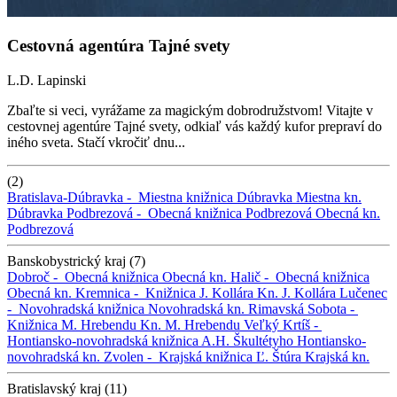
Cestovná agentúra Tajné svety
L.D. Lapinski
Zbaľte si veci, vyrážame za magickým dobrodružstvom! Vitajte v
cestovnej agentúre Tajné svety, odkiaľ vás každý kufor prepraví do
iného sveta. Stačí vkročiť dnu...
(2)
Bratislava-Dúbravka -
Miestna knižnica Dúbravka
Miestna kn.
Dúbravka
Podbrezová -
Obecná knižnica Podbrezová
Obecná kn.
Podbrezová
Banskobystrický kraj (7)
Dobroč -
Obecná knižnica
Obecná kn.
Halič -
Obecná knižnica
Obecná kn.
Kremnica -
Knižnica J. Kollára
Kn. J. Kollára
Lučenec
-
Novohradská knižnica
Novohradská kn.
Rimavská Sobota -
Knižnica M. Hrebendu
Kn. M. Hrebendu
Veľký Krtíš -
Hontiansko-novohradská knižnica A.H. Škultétyho
Hontiansko-
novohradská kn.
Zvolen -
Krajská knižnica Ľ. Štúra
Krajská kn.
Bratislavský kraj (11)