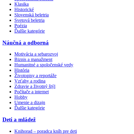
Klasika
Historické
Slovenská beletria
Svetová beletria
Poézia
Ďalšie kategórie
Náučná a odborná
Motivácia a sebarozvoj
Biznis a manažment
Humanitné a spoločenské vedy
História
Životopisy a reportáže
Vzťahy a rodina
Zdravie a životný štýl
Počítače a internet
Hobby
Umenie a dizajn
Ďalšie kategórie
Deti a mládež
Knihorad – poradca kníh pre deti