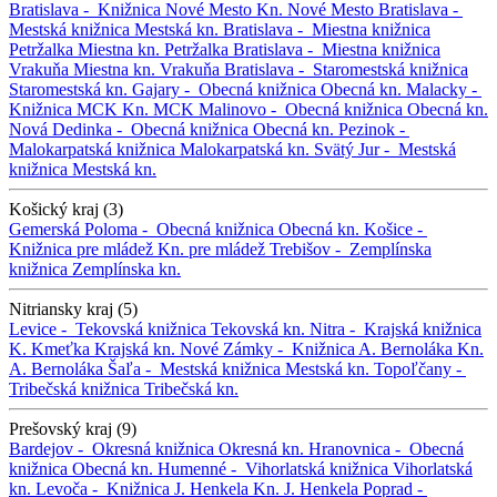
Bratislava -
Knižnica Nové Mesto
Kn. Nové Mesto
Bratislava -
Mestská knižnica
Mestská kn.
Bratislava -
Miestna knižnica
Petržalka
Miestna kn. Petržalka
Bratislava -
Miestna knižnica
Vrakuňa
Miestna kn. Vrakuňa
Bratislava -
Staromestská knižnica
Staromestská kn.
Gajary -
Obecná knižnica
Obecná kn.
Malacky -
Knižnica MCK
Kn. MCK
Malinovo -
Obecná knižnica
Obecná kn.
Nová Dedinka -
Obecná knižnica
Obecná kn.
Pezinok -
Malokarpatská knižnica
Malokarpatská kn.
Svätý Jur -
Mestská
knižnica
Mestská kn.
Košický kraj (3)
Gemerská Poloma -
Obecná knižnica
Obecná kn.
Košice -
Knižnica pre mládež
Kn. pre mládež
Trebišov -
Zemplínska
knižnica
Zemplínska kn.
Nitriansky kraj (5)
Levice -
Tekovská knižnica
Tekovská kn.
Nitra -
Krajská knižnica
K. Kmeťka
Krajská kn.
Nové Zámky -
Knižnica A. Bernoláka
Kn.
A. Bernoláka
Šaľa -
Mestská knižnica
Mestská kn.
Topoľčany -
Tribečská knižnica
Tribečská kn.
Prešovský kraj (9)
Bardejov -
Okresná knižnica
Okresná kn.
Hranovnica -
Obecná
knižnica
Obecná kn.
Humenné -
Vihorlatská knižnica
Vihorlatská
kn.
Levoča -
Knižnica J. Henkela
Kn. J. Henkela
Poprad -