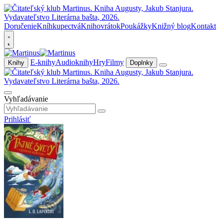
Doručenie
Kníhkupectvá
Knihovrátok
Poukážky
Knižný blog
Kontakt
E-knihy
Audioknihy
Hry
Filmy
Knihy
Doplnky
Vyhľadávanie
Prihlásiť