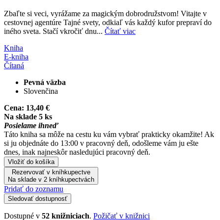
Zbaľte si veci, vyrážame za magickým dobrodružstvom! Vitajte v
cestovnej agentúre Tajné svety, odkiaľ vás každý kufor prepraví do
iného sveta. Stačí vkročiť dnu...
Čítať viac
Kniha
E-kniha
Čítaná
Pevná väzba
Slovenčina
Cena:
13,40 €
Na sklade 5 ks
Posielame ihneď
Táto kniha sa môže na cestu ku vám vybrať prakticky okamžite! Ak
si ju objednáte do 13:00 v pracovný deň, odošleme vám ju ešte
dnes, inak najneskôr nasledujúci pracovný deň.
Vložiť do košíka
Rezervovať v kníhkupectve
Na sklade v 2 kníhkupectvách
Pridať do zoznamu
Sledovať dostupnosť
Dostupné v
52 knižniciach
.
Požičať v knižnici