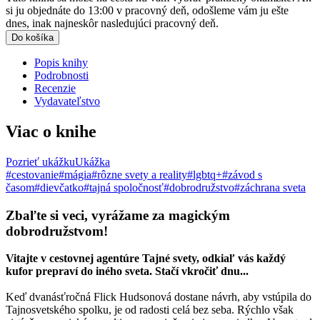
si ju objednáte do 13:00 v pracovný deň, odošleme vám ju ešte
dnes, inak najneskôr nasledujúci pracovný deň.
Do košíka
Popis knihy
Podrobnosti
Recenzie
Vydavateľstvo
Viac o knihe
Pozrieť ukážku
Ukážka
#cestovanie
#mágia
#rôzne svety a reality
#lgbtq+
#závod s
časom
#dievčatko
#tajná spoločnosť
#dobrodružstvo
#záchrana sveta
Zbaľte si veci, vyrážame za magickým
dobrodružstvom!
Vitajte v cestovnej agentúre Tajné svety, odkiaľ vás každý
kufor prepraví do iného sveta. Stačí vkročiť dnu...
Keď dvanásťročná Flick Hudsonová dostane návrh, aby vstúpila do
Tajnosvetského spolku, je od radosti celá bez seba. Rýchlo však