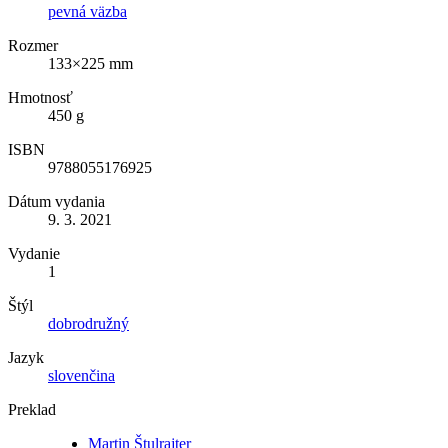
pevná väzba
Rozmer
133×225 mm
Hmotnosť
450 g
ISBN
9788055176925
Dátum vydania
9. 3. 2021
Vydanie
1
Štýl
dobrodružný
Jazyk
slovenčina
Preklad
Martin Štulrajter