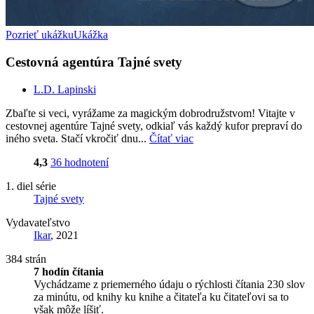
Pozrieť ukážku
Ukážka
Cestovná agentúra Tajné svety
L.D. Lapinski
Zbaľte si veci, vyrážame za magickým dobrodružstvom! Vitajte v
cestovnej agentúre Tajné svety, odkiaľ vás každý kufor prepraví do
iného sveta. Stačí vkročiť dnu...
Čítať viac
4,3
36 hodnotení
1. diel série
Tajné svety
Vydavateľstvo
Ikar
, 2021
384 strán
7 hodín čítania
Vychádzame z priemerného údaju o rýchlosti čítania 230 slov
za minútu, od knihy ku knihe a čitateľa ku čitateľovi sa to
však môže líšiť.