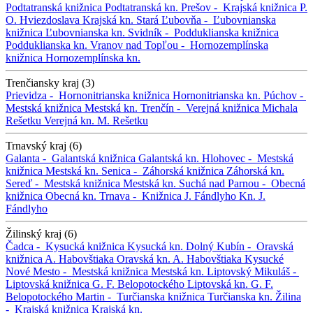
Podtatranská knižnica
Podtatranská kn.
Prešov -
Krajská knižnica P.
O. Hviezdoslava
Krajská kn.
Stará Ľubovňa -
Ľubovnianska
knižnica
Ľubovnianska kn.
Svidník -
Podduklianska knižnica
Podduklianska kn.
Vranov nad Topľou -
Hornozemplínska
knižnica
Hornozemplínska kn.
Trenčiansky kraj (3)
Prievidza -
Hornonitrianska knižnica
Hornonitrianska kn.
Púchov -
Mestská knižnica
Mestská kn.
Trenčín -
Verejná knižnica Michala
Rešetku
Verejná kn. M. Rešetku
Trnavský kraj (6)
Galanta -
Galantská knižnica
Galantská kn.
Hlohovec -
Mestská
knižnica
Mestská kn.
Senica -
Záhorská knižnica
Záhorská kn.
Sereď -
Mestská knižnica
Mestská kn.
Suchá nad Parnou -
Obecná
knižnica
Obecná kn.
Trnava -
Knižnica J. Fándlyho
Kn. J.
Fándlyho
Žilinský kraj (6)
Čadca -
Kysucká knižnica
Kysucká kn.
Dolný Kubín -
Oravská
knižnica A. Habovštiaka
Oravská kn. A. Habovštiaka
Kysucké
Nové Mesto -
Mestská knižnica
Mestská kn.
Liptovský Mikuláš -
Liptovská knižnica G. F. Belopotockého
Liptovská kn. G. F.
Belopotockého
Martin -
Turčianska knižnica
Turčianska kn.
Žilina
-
Krajská knižnica
Krajská kn.