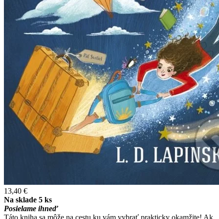
13,40 €
Na sklade 5 ks
Posielame ihneď
Táto kniha sa môže na cestu ku vám vybrať prakticky okamžite! Ak