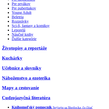
Pre prvákov
Pre pubertiakov
Young Adult
Beletria
Rozprávky
Sci-fi, fantasy a komiksy
Leporelá
Náučné knihy
Ďalšie kategórie
Životopisy a reportáže
Kuchárky
Učebnice a slovníky
Náboženstvo a ezoterika
Mapy a cestovanie
Cudzojazyčná literatúra
Knihomoľský pomocník
Spýtajte sa Sherlocka, čo čítať