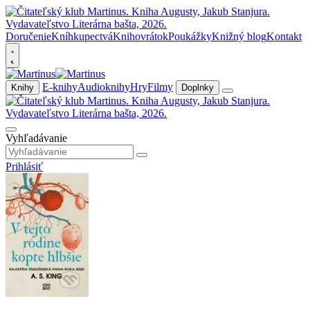
Doručenie
Kníhkupectvá
Knihovrátok
Poukážky
Knižný blog
Kontakt
E-knihy
Audioknihy
Hry
Filmy
Knihy
Doplnky
Vyhľadávanie
Prihlásiť