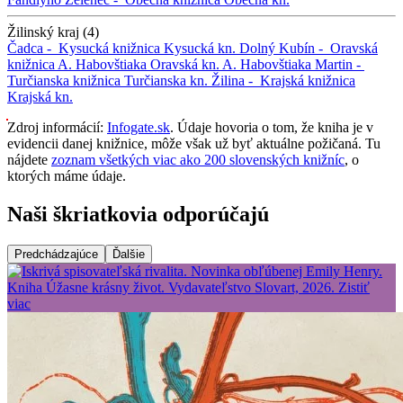
Žilinský kraj (4)
Čadca -
Kysucká knižnica
Kysucká kn.
Dolný Kubín -
Oravská
knižnica A. Habovštiaka
Oravská kn. A. Habovštiaka
Martin -
Turčianska knižnica
Turčianska kn.
Žilina -
Krajská knižnica
Krajská kn.
Zdroj informácií:
Infogate.sk
. Údaje hovoria o tom, že kniha je v
evidencii danej knižnice, môže však už byť aktuálne požičaná. Tu
nájdete
zoznam všetkých viac ako 200 slovenských knižníc
, o
ktorých máme údaje.
Naši škriatkovia odporúčajú
Predchádzajúce
Ďalšie