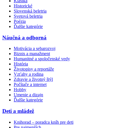
Klasika
Historické
Slovenská beletria
Svetová beletria
Poézia
Ďalšie kategórie
Náučná a odborná
Motivácia a sebarozvoj
Biznis a manažment
Humanitné a spoločenské vedy
História
Životopisy a reportáže
Vzťahy a rodina
Zdravie a životný štýl
Počítače a internet
Hobby
Umenie a dizajn
Ďalšie kategórie
Deti a mládež
Knihorad – poradca kníh pre deti
Pre najmenších