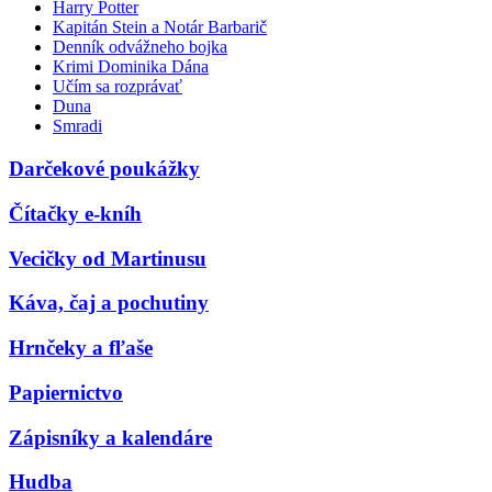
Harry Potter
Kapitán Stein a Notár Barbarič
Denník odvážneho bojka
Krimi Dominika Dána
Učím sa rozprávať
Duna
Smradi
Darčekové poukážky
Čítačky e-kníh
Vecičky od Martinusu
Káva, čaj a pochutiny
Hrnčeky a fľaše
Papiernictvo
Zápisníky a kalendáre
Hudba