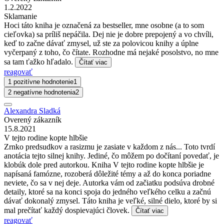
1.2.2022
Sklamanie
Hoci táto kniha je označená za bestseller, mne osobne (a to som
cieľovka) sa príliš nepáčila. Dej nie je dobre prepojený a vo chvíli,
keď to začne dávať zmysel, už ste za polovicou knihy a úplne
vyčerpaný z toho, čo čítate. Rozhodne má nejaké posolstvo, no mne
sa tam ťažko hľadalo.
Čítať viac
reagovať
1 pozitívne hodnotenie
1
2 negatívne hodnotenia
2
Alexandra Sladká
Overený zákazník
15.8.2021
V tejto rodine kopte hlbšie
Zrnko predsudkov a rasizmu je zasiate v každom z nás... Toto tvrdí
anotácia tejto silnej knihy. Jediné, čo môžem po dočítaní povedať, je
klobúk dole pred autorkou. Kniha V tejto rodine kopte hlbšie je
napísaná famózne, rozoberá dôležité témy a až do konca poriadne
neviete, čo sa v nej deje. Autorka vám od začiatku podsúva drobné
detaily, ktoré sa na konci spoja do jedného veľkého celku a začnú
dávať dokonalý zmysel. Táto kniha je veľké, silné dielo, ktoré by si
mal prečítať každý dospievajúci človek.
Čítať viac
reagovať