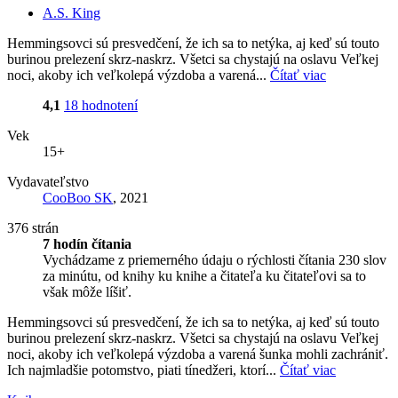
A.S. King
Hemmingsovci sú presvedčení, že ich sa to netýka, aj keď sú touto
burinou prelezení skrz-naskrz. Všetci sa chystajú na oslavu Veľkej
noci, akoby ich veľkolepá výzdoba a varená...
Čítať viac
4,1
18 hodnotení
Vek
15+
Vydavateľstvo
CooBoo SK
, 2021
376 strán
7 hodín čítania
Vychádzame z priemerného údaju o rýchlosti čítania 230 slov
za minútu, od knihy ku knihe a čitateľa ku čitateľovi sa to
však môže líšiť.
Hemmingsovci sú presvedčení, že ich sa to netýka, aj keď sú touto
burinou prelezení skrz-naskrz. Všetci sa chystajú na oslavu Veľkej
noci, akoby ich veľkolepá výzdoba a varená šunka mohli zachrániť.
Ich najmladšie potomstvo, piati tínedžeri, ktorí...
Čítať viac