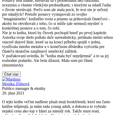
Postavy boli mladé, stretávali sa s problémami ako rasizmus,
sexizmus a vlastne všetkými predsudkami, s ktorými sa mladí ľudia
v živote stretávajú. Prečo som ale mala pocit, že text nie je určený
pre mladých? Pretože postavy vystupovali zo svojho
"imaginárneho" knižného sveta a priamo sa prihovárali čitateľovi -
akoby ho obviňovali z toho, čo si môže (ale nemusí) myslieť o
konkrétnej postave a o tom, čo robí.
Nie je to kniha, ktorú by človek pochopil hneď po prvej kapitole.
Autorka svoje dielo poňala skôr surrealisticky, prelínala medzi sebou
viaceré dejové línie, ktoré sa na konci príbehu spojili v jednu,
využívala mnoho metafor a v konečnom dôsledku vytvorila pre
čitateľa skutočne zaujímavý umelecký zážitok.
V poďakovaní uviedla, že "kniha mala byť nepríjemná" a to sa jej
rozhodne podarilo. Ale bola úžasná. Mala som pri čítaní
zimomriavky.
Čítať viac
Monika Zbínová
Publico manager & eknihy
20. júna 2021
O tejto knihe veľmi nadšene písali moji bookfriendi, ktorí ma často
knižne inšpirujú, ja mám rada young adult, a dokonca to vyhralo
nejakú cenu ako top v žánri za minulý rok. Takže must read,