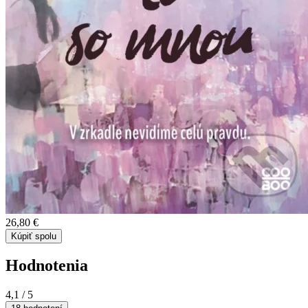
26,80 €
Kúpiť spolu
Hodnotenia
4,1
/ 5