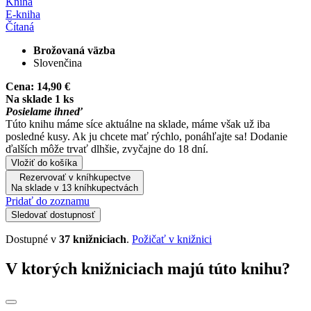
Kniha
E-kniha
Čítaná
Brožovaná väzba
Slovenčina
Cena:
14,90 €
Na sklade 1 ks
Posielame ihneď
Túto knihu máme síce aktuálne na sklade, máme však už iba
posledné kusy. Ak ju chcete mať rýchlo, ponáhľajte sa! Dodanie
ďalších môže trvať dlhšie, zvyčajne do 18 dní.
Vložiť do košíka
Rezervovať v kníhkupectve
Na sklade v 13 kníhkupectvách
Pridať do zoznamu
Sledovať dostupnosť
Dostupné v
37 knižniciach
.
Požičať v knižnici
V ktorých knižniciach majú túto knihu?