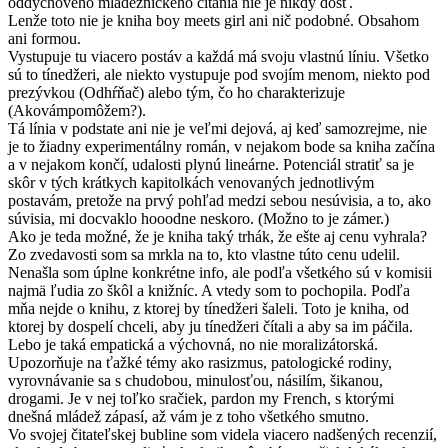
oddychového mládežníckeho čítania nie je nikdy dosť.
Lenže toto nie je kniha boy meets girl ani nič podobné. Obsahom
ani formou.
Vystupuje tu viacero postáv a každá má svoju vlastnú líniu. Všetko
sú to tínedžeri, ale niekto vystupuje pod svojím menom, niekto pod
prezývkou (Odhŕňač) alebo tým, čo ho charakterizuje
(Akovámpomôžem?).
Tá línia v podstate ani nie je veľmi dejová, aj keď samozrejme, nie
je to žiadny experimentálny román, v nejakom bode sa kniha začína
a v nejakom končí, udalosti plynú lineárne. Potenciál stratiť sa je
skôr v tých krátkych kapitolkách venovaných jednotlivým
postavám, pretože na prvý pohľad medzi sebou nesúvisia, a to, ako
súvisia, mi docvaklo hooodne neskoro. (Možno to je zámer.)
Ako je teda možné, že je kniha taký trhák, že ešte aj cenu vyhrala?
Zo zvedavosti som sa mrkla na to, kto vlastne túto cenu udelil.
Nenašla som úplne konkrétne info, ale podľa všetkého sú v komisii
najmä ľudia zo škôl a knižníc. A vtedy som to pochopila. Podľa
mňa nejde o knihu, z ktorej by tínedžeri šaleli. Toto je kniha, od
ktorej by dospelí chceli, aby ju tínedžeri čítali a aby sa im páčila.
Lebo je taká empatická a výchovná, no nie moralizátorská.
Upozorňuje na ťažké témy ako rasizmus, patologické rodiny,
vyrovnávanie sa s chudobou, minulosťou, násilím, šikanou,
drogami. Je v nej toľko sračiek, pardon my French, s ktorými
dnešná mládež zápasí, až vám je z toho všetkého smutno.
Vo svojej čitateľskej bubline som videla viacero nadšených recenzií,