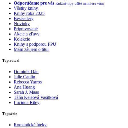
Odporúčame pre vás
Knižné tipy ušité na mieru vám
Všetky knihy
Knihy roka 2025
Bestsellery
Novinky
Pripravované
Akcie a zľavy
Kolekcie
Knihy s podporou FPU
Mám záujem o titul
Top autori
Dominik Dán
Julie Caplin
Rebecca Yarros
Ana Huang
Sarah J. Maas
Táňa Keleová Vasilková
Lucinda Riley
Top série
Romantické úteky