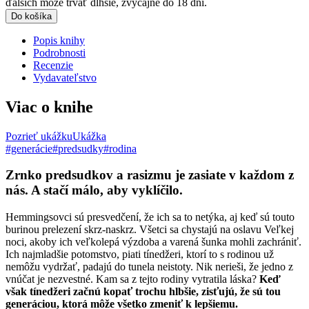
ďalších môže trvať dlhšie, zvyčajne do 18 dní.
Do košíka
Popis knihy
Podrobnosti
Recenzie
Vydavateľstvo
Viac o knihe
Pozrieť ukážku
Ukážka
#generácie
#predsudky
#rodina
Zrnko predsudkov a rasizmu je zasiate v každom z
nás. A stačí málo, aby vyklíčilo.
Hemmingsovci sú presvedčení, že ich sa to netýka, aj keď sú touto
burinou prelezení skrz-naskrz. Všetci sa chystajú na oslavu Veľkej
noci, akoby ich veľkolepá výzdoba a varená šunka mohli zachrániť.
Ich najmladšie potomstvo, piati tínedžeri, ktorí to s rodinou už
nemôžu vydržať, padajú do tunela neistoty. Nik nerieši, že jedno z
vnúčat je nezvestné. Kam sa z tejto rodiny vytratila láska?
Keď
však tínedžeri začnú kopať trochu hlbšie, zisťujú, že sú tou
generáciou, ktorá môže všetko zmeniť k lepšiemu.