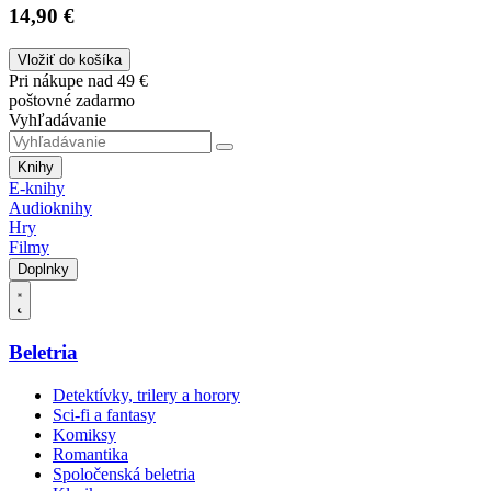
14,90 €
Vložiť do košíka
Pri nákupe nad 49 €
poštovné zadarmo
Vyhľadávanie
Knihy
E-knihy
Audioknihy
Hry
Filmy
Doplnky
Beletria
Detektívky, trilery a horory
Sci-fi a fantasy
Komiksy
Romantika
Spoločenská beletria