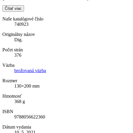
Čítať viac
Naše katalógové číslo
740923
Originálny názov
Dig.
Počet strán
376
Väzba
brožovaná väzba
Rozmer
130×200 mm
Hmotnosť
368 g
ISBN
9788056622360
Dátum vydania
10. 5. 2021