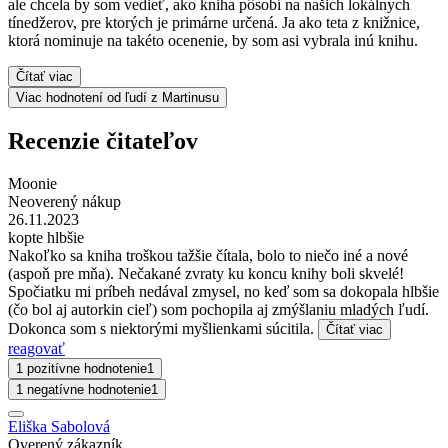
ale chcela by som vedieť, ako kniha pôsobí na našich lokálnych
tínedžerov, pre ktorých je primárne určená. Ja ako teta z knižnice,
ktorá nominuje na takéto ocenenie, by som asi vybrala inú knihu.
Čítať viac
Viac hodnotení od ľudí z Martinusu
Recenzie čitateľov
Moonie
Neoverený nákup
26.11.2023
kopte hlbšie
Nakoľko sa kniha troškou tažšie čítala, bolo to niečo iné a nové
(aspoň pre mňa). Nečakané zvraty ku koncu knihy boli skvelé!
Spočiatku mi príbeh nedával zmysel, no keď som sa dokopala hlbšie
(čo bol aj autorkin cieľ) som pochopila aj zmýšlaniu mladých ľudí.
Dokonca som s niektorými myšlienkami súcitila.
Čítať viac
reagovať
1 pozitívne hodnotenie
1
1 negatívne hodnotenie
1
Eliška Sabolová
Overený zákazník