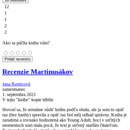
18 hodnotení
12
1
1
2
2
Ako sa páčila kniha vám?
Pridať recenziu
Recenzie Martinusákov
Jana Rajnicová
zamestnanec
1. septembra 2021
V tejto "knihe" kopte hlbšie
Hovorí sa, že nemáme súdiť knihu podľa obalu, ale ja som to opäť
raz (bez hanby) spravila a opäť raz bol môj odhad správny. Kniha je
zaradená a rovnako hodnotená ako Young Adult, hoci v určitých
momentoch som mala pocit, že text je určený starším čitateľom.