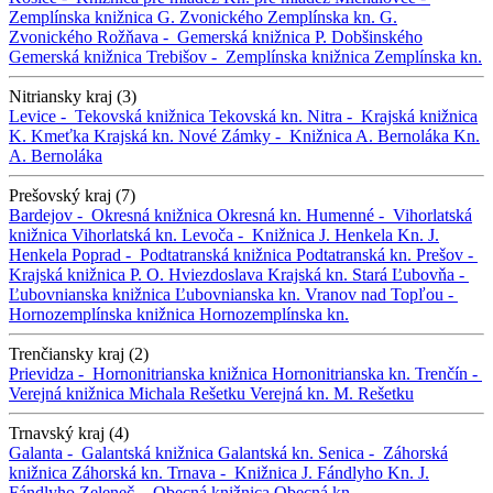
Zemplínska knižnica G. Zvonického
Zemplínska kn. G.
Zvonického
Rožňava -
Gemerská knižnica P. Dobšinského
Gemerská knižnica
Trebišov -
Zemplínska knižnica
Zemplínska kn.
Nitriansky kraj (3)
Levice -
Tekovská knižnica
Tekovská kn.
Nitra -
Krajská knižnica
K. Kmeťka
Krajská kn.
Nové Zámky -
Knižnica A. Bernoláka
Kn.
A. Bernoláka
Prešovský kraj (7)
Bardejov -
Okresná knižnica
Okresná kn.
Humenné -
Vihorlatská
knižnica
Vihorlatská kn.
Levoča -
Knižnica J. Henkela
Kn. J.
Henkela
Poprad -
Podtatranská knižnica
Podtatranská kn.
Prešov -
Krajská knižnica P. O. Hviezdoslava
Krajská kn.
Stará Ľubovňa -
Ľubovnianska knižnica
Ľubovnianska kn.
Vranov nad Topľou -
Hornozemplínska knižnica
Hornozemplínska kn.
Trenčiansky kraj (2)
Prievidza -
Hornonitrianska knižnica
Hornonitrianska kn.
Trenčín -
Verejná knižnica Michala Rešetku
Verejná kn. M. Rešetku
Trnavský kraj (4)
Galanta -
Galantská knižnica
Galantská kn.
Senica -
Záhorská
knižnica
Záhorská kn.
Trnava -
Knižnica J. Fándlyho
Kn. J.
Fándlyho
Zeleneč -
Obecná knižnica
Obecná kn.