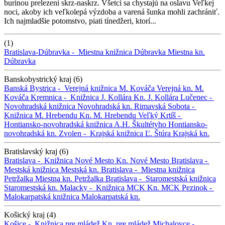
burinou prelezení skrz-naskrz. Všetci sa chystajú na oslavu Veľkej
noci, akoby ich veľkolepá výzdoba a varená šunka mohli zachrániť.
Ich najmladšie potomstvo, piati tínedžeri, ktorí...
(1)
Bratislava-Dúbravka -
Miestna knižnica Dúbravka
Miestna kn.
Dúbravka
Banskobystrický kraj (6)
Banská Bystrica -
Verejná knižnica M. Kováča
Verejná kn. M.
Kováča
Kremnica -
Knižnica J. Kollára
Kn. J. Kollára
Lučenec -
Novohradská knižnica
Novohradská kn.
Rimavská Sobota -
Knižnica M. Hrebendu
Kn. M. Hrebendu
Veľký Krtíš -
Hontiansko-novohradská knižnica A.H. Škultétyho
Hontiansko-
novohradská kn.
Zvolen -
Krajská knižnica Ľ. Štúra
Krajská kn.
Bratislavský kraj (6)
Bratislava -
Knižnica Nové Mesto
Kn. Nové Mesto
Bratislava -
Mestská knižnica
Mestská kn.
Bratislava -
Miestna knižnica
Petržalka
Miestna kn. Petržalka
Bratislava -
Staromestská knižnica
Staromestská kn.
Malacky -
Knižnica MCK
Kn. MCK
Pezinok -
Malokarpatská knižnica
Malokarpatská kn.
Košický kraj (4)
Košice -
Knižnica pre mládež
Kn. pre mládež
Michalovce -