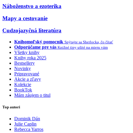
Náboženstvo a ezoterika
Mapy a cestovanie
Cudzojazyčná literatúra
Knihomoľský pomocník
Spýtajte sa Sherlocka, čo čítať
Odporúčame pre vás
Knižné tipy ušité na mieru vám
Všetky knihy
Knihy roka 2025
Bestsellery
Novinky
Pripravované
Akcie a zľavy
Kolekcie
BookTok
Mám záujem o titul
Top autori
Dominik Dán
Julie Caplin
Rebecca Yarros