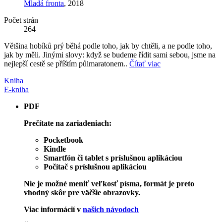
Mladá fronta
, 2018
Počet strán
264
Většina hobíků prý běhá podle toho, jak by chtěli, a ne podle toho,
jak by měli. Jinými slovy: když se budeme řídit sami sebou, jsme na
nejlepší cestě se příštím půlmaratonem..
Čítať viac
Kniha
E-kniha
PDF
Prečítate na zariadeniach:
Pocketbook
Kindle
Smartfón či tablet s príslušnou aplikáciou
Počítač s príslušnou aplikáciou
Nie je možné meniť veľkosť písma, formát je preto
vhodný skôr pre väčšie obrazovky.
Viac informácií v
našich návodoch