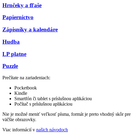
Hrnčeky a fľaše
Papiernictvo
Zápisníky a kalendáre
Hudba
LP platne
Puzzle
Prečítate na zariadeniach:
Pocketbook
Kindle
Smartfón či tablet s príslušnou aplikáciou
Počítač s príslušnou aplikáciou
Nie je možné meniť veľkosť písma, formát je preto vhodný skôr pre
väčšie obrazovky.
Viac informácií v
našich návodoch