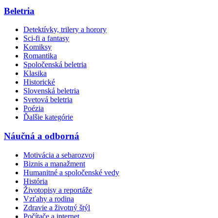
Beletria
Detektívky, trilery a horory
Sci-fi a fantasy
Komiksy
Romantika
Spoločenská beletria
Klasika
Historické
Slovenská beletria
Svetová beletria
Poézia
Ďalšie kategórie
Náučná a odborná
Motivácia a sebarozvoj
Biznis a manažment
Humanitné a spoločenské vedy
História
Životopisy a reportáže
Vzťahy a rodina
Zdravie a životný štýl
Počítače a internet