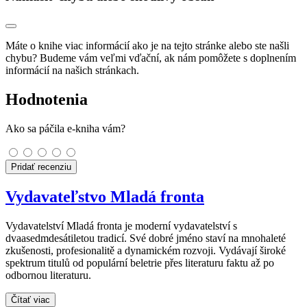
Máte o knihe viac informácií ako je na tejto stránke alebo ste našli
chybu? Budeme vám veľmi vďační, ak nám pomôžete s doplnením
informácií na našich stránkach.
Hodnotenia
Ako sa páčila e-kniha vám?
Pridať recenziu
Vydavateľstvo Mladá fronta
Vydavatelství Mladá fronta je moderní vydavatelství s
dvaasedmdesátiletou tradicí. Své dobré jméno staví na mnohaleté
zkušenosti, profesionalitě a dynamickém rozvoji. Vydávají široké
spektrum titulů od populární beletrie přes literaturu faktu až po
odbornou literaturu.
Čítať viac