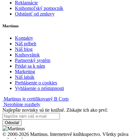
Reklamácie
Knihomoľský pomocník
Odstúpiť od zmluvy
Martinus
Kontakty
Náš príbeh
Náš blog
Knihovrátok
Partnerský systém
Pridaj sa k nám
Marketing
Náš labák
Prehlásenie o cookies
Vyhlásenie o prístupnosti
Martinus je certifikovaný B Corp
Nerobíme rozdiely
Najlepšie novinky sú tie knižné. Získajte ich ako prví:
Odoslať
© 2000-2026 Martinus. Internetové kníhkupectvo. Všetky práva