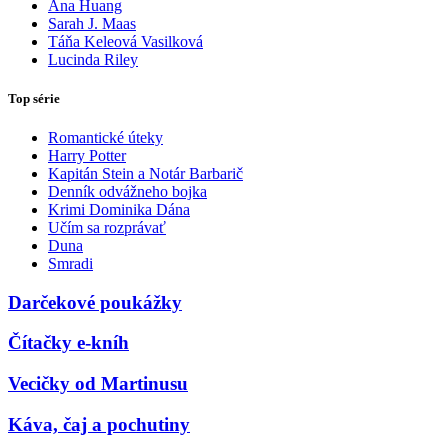
Ana Huang
Sarah J. Maas
Táňa Keleová Vasilková
Lucinda Riley
Top série
Romantické úteky
Harry Potter
Kapitán Stein a Notár Barbarič
Denník odvážneho bojka
Krimi Dominika Dána
Učím sa rozprávať
Duna
Smradi
Darčekové poukážky
Čítačky e-kníh
Vecičky od Martinusu
Káva, čaj a pochutiny