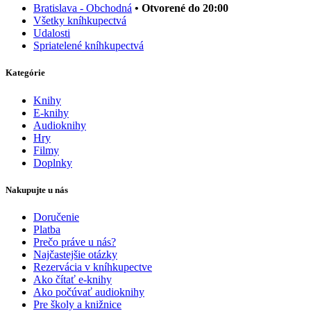
Bratislava - Obchodná
• Otvorené do 20:00
Všetky kníhkupectvá
Udalosti
Spriatelené kníhkupectvá
Kategórie
Knihy
E-knihy
Audioknihy
Hry
Filmy
Doplnky
Nakupujte u nás
Doručenie
Platba
Prečo práve u nás?
Najčastejšie otázky
Rezervácia v kníhkupectve
Ako čítať e-knihy
Ako počúvať audioknihy
Pre školy a knižnice