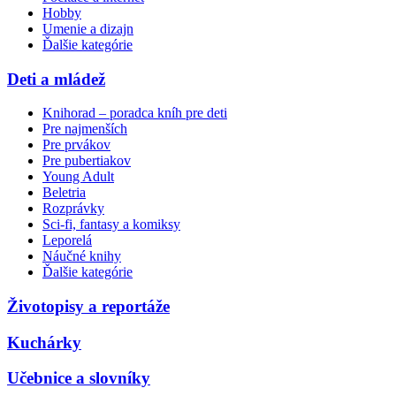
Hobby
Umenie a dizajn
Ďalšie kategórie
Deti a mládež
Knihorad – poradca kníh pre deti
Pre najmenších
Pre prvákov
Pre pubertiakov
Young Adult
Beletria
Rozprávky
Sci-fi, fantasy a komiksy
Leporelá
Náučné knihy
Ďalšie kategórie
Životopisy a reportáže
Kuchárky
Učebnice a slovníky