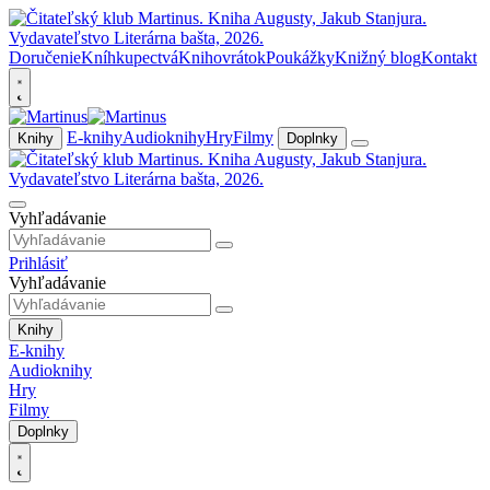
Doručenie
Kníhkupectvá
Knihovrátok
Poukážky
Knižný blog
Kontakt
E-knihy
Audioknihy
Hry
Filmy
Knihy
Doplnky
Vyhľadávanie
Prihlásiť
Vyhľadávanie
Knihy
E-knihy
Audioknihy
Hry
Filmy
Doplnky