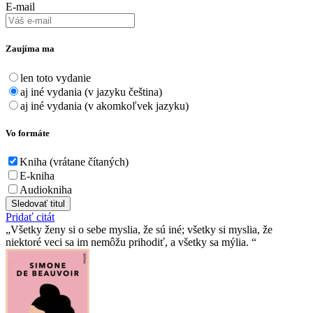
E-mail
Zaujíma ma
len toto vydanie
aj iné vydania (v jazyku čeština)
aj iné vydania (v akomkoľvek jazyku)
Vo formáte
Kniha (vrátane čítaných)
E-kniha
Audiokniha
Sledovať titul
Pridať citát
Všetky ženy si o sebe myslia, že sú iné; všetky si myslia, že
niektoré veci sa im nemôžu prihodiť, a všetky sa mýlia.