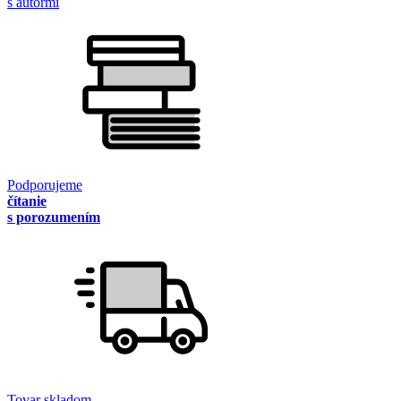
s autormi
Podporujeme
čítanie
s porozumením
Tovar skladom