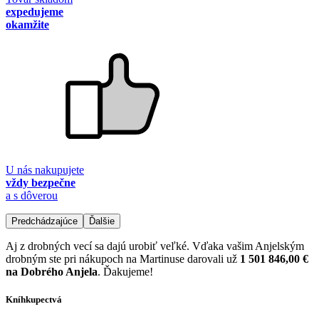
expedujeme
okamžite
U nás nakupujete
vždy bezpečne
a s dôverou
Predchádzajúce
Ďalšie
Aj z drobných vecí sa dajú urobiť veľké. Vďaka vašim Anjelským
drobným ste pri nákupoch na Martinuse darovali už
1 501 846,00 €
na Dobrého Anjela
. Ďakujeme!
Kníhkupectvá