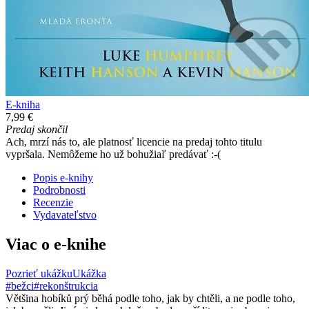
E-kniha
7,99 €
Predaj skončil
Ach, mrzí nás to, ale platnosť licencie na predaj tohto titulu
vypršala. Nemôžeme ho už bohužiaľ predávať :-(
Popis e-knihy
Podrobnosti
Recenzie
Vydavateľstvo
Viac o e-knihe
Pozrieť ukážku
Ukážka
#bežci
#rekonštrukcia
Většina hobíků prý běhá podle toho, jak by chtěli, a ne podle toho,