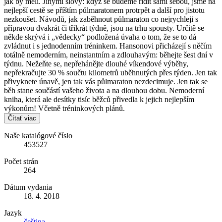
jak by měli. Jinými slovy: když se budeme řídit sami sebou, jsme na
nejlepší cestě se příštím půlmaratonem protrpět a další pro jistotu
nezkoušet. Návodů, jak zaběhnout půlmaraton co nejrychleji s
přípravou dvakrát či třikrát týdně, jsou na trhu spousty. Určitě se
někde skrývá i „vědecky“ podložená úvaha o tom, že se to dá
zvládnut i s jednodenním tréninkem. Hansonovi přicházejí s něčím
totálně nemoderním, neinstantním a zdlouhavým: běhejte šest dní v
týdnu. Nežeňte se, nepřehánějte dlouhé víkendové výběhy,
nepřekračujte 30 % součtu kilometrů uběhnutých přes týden. Jen tak
přivyknete únavě, jen tak vás půlmaraton nezdecimuje. Jen tak se
běh stane součástí vašeho života a na dlouhou dobu. Nemoderní
kniha, která ale desítky tisíc běžců přivedla k jejich nejlepším
výkonům! Včetně tréninkových plánů.
Čítať viac
Naše katalógové číslo
453527
Počet strán
264
Dátum vydania
18. 4. 2018
Jazyk
čeština