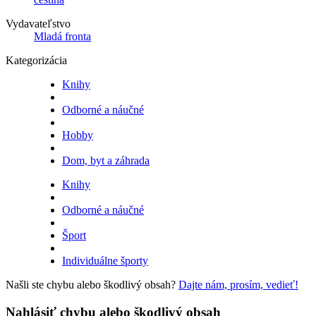
Vydavateľstvo
Mladá fronta
Kategorizácia
Knihy
Odborné a náučné
Hobby
Dom, byt a záhrada
Knihy
Odborné a náučné
Šport
Individuálne športy
Našli ste chybu alebo škodlivý obsah?
Dajte nám, prosím, vedieť!
Nahlásiť chybu alebo škodlivý obsah