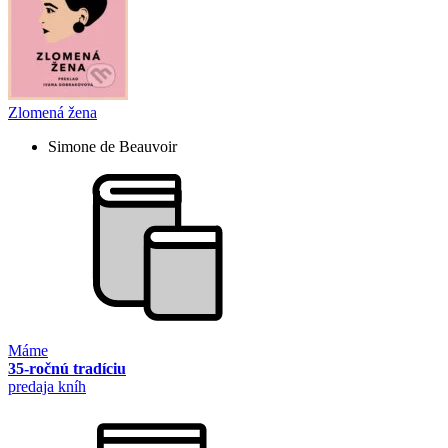
Zlomená žena
Simone de Beauvoir
Máme
35-ročnú tradíciu
predaja kníh