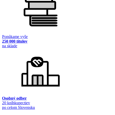
Ponúkame vyše
250 000 titulov
na sklade
Osobný odber
20 kníhkupectiev
po celom Slovensku