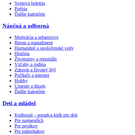
Svetová beletria
Poézia
Ďalšie kategórie
Náučná a odborná
Motivácia a sebarozvoj
Biznis a manažment
Humanitné a spoločenské vedy
História
Životopisy a reportáže
Vzťahy a rodina
Zdravie a životný štýl
Počítače a internet
Hobby
Umenie a dizajn
Ďalšie kategórie
Deti a mládež
Knihorad – poradca kníh pre deti
Pre najmenších
Pre prvákov
Pre pubertiakov