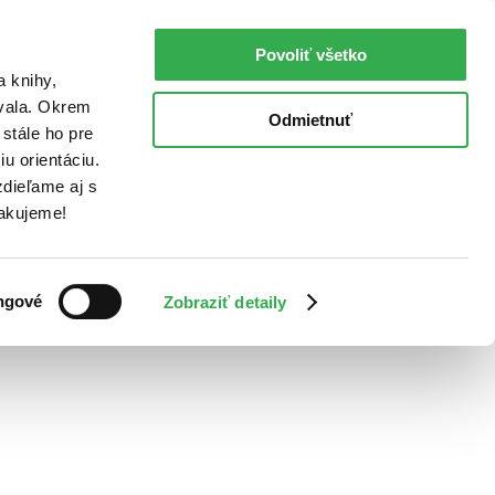
Povoliť všetko
a knihy,
ovala. Okrem
Odmietnuť
stále ho pre
u orientáciu.
dieľame aj s
Ďakujeme!
ngové
Zobraziť detaily