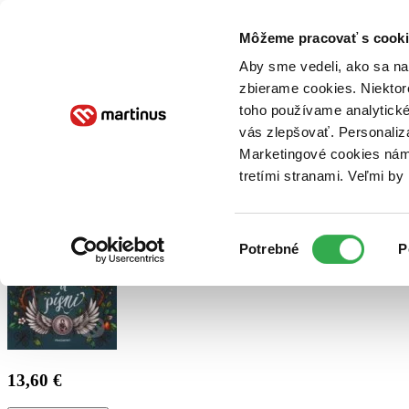
Doručenie
Kníhkupectvá
Knihovrátok
Poukážky
Knižný blog
Kontakt
Môžeme pracovať s cooki
Aby sme vedeli, ako sa na 
zbierame cookies. Niektor
E-knihy
Audioknihy
Hry
Filmy
Knihy
Doplnky
toho používame analytické
vás zlepšovať. Personaliz
Vyhľadávanie
Marketingové cookies nám 
tretími stranami. Veľmi b
Prihlásiť
Výber
Potrebné
P
súhlasu
13,60 €