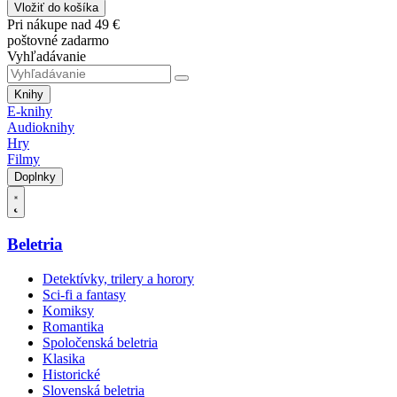
Vložiť do košíka
Pri nákupe nad 49 €
poštovné zadarmo
Vyhľadávanie
Knihy
E-knihy
Audioknihy
Hry
Filmy
Doplnky
Beletria
Detektívky, trilery a horory
Sci-fi a fantasy
Komiksy
Romantika
Spoločenská beletria
Klasika
Historické
Slovenská beletria