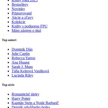
Knihy roka 2025
Bestsellery
Novinky
Pripravované
Akcie a zľavy
Kolekcie
Knihy s podporou FPU
Mám záujem o titul
Top autori
Dominik Dán
Julie Caplin
Rebecca Yarros
Ana Huang
Sarah J. Maas
Táňa Keleová Vasilková
Lucinda Riley
Top série
Romantické úteky
Harry Potter
Kapitán Stein a Notár Barbarič
Denník odvážneho bojka