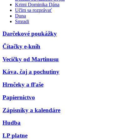
Krimi Dominika Dána
Učím sa rozprávať
Duna
Smradi
Darčekové poukážky
Čítačky e-kníh
Vecičky od Martinusu
Káva, čaj a pochutiny
Hrnčeky a fľaše
Papiernictvo
Zápisníky a kalendáre
Hudba
LP platne