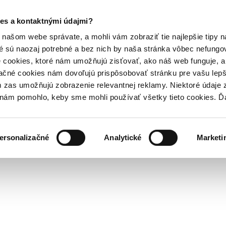
es a kontaktnými údajmi?
našom webe správate, a mohli vám zobraziť tie najlepšie tipy n
é sú naozaj potrebné a bez nich by naša stránka vôbec nefung
 cookies, ktoré nám umožňujú zisťovať, ako náš web funguje, a 
ačné cookies nám dovoľujú prispôsobovať stránku pre vašu lepši
zas umožňujú zobrazenie relevantnej reklamy. Niektoré údaje z
y nám pomohlo, keby sme mohli používať všetky tieto cookies. 
ersonalizačné
Analytické
Marketi