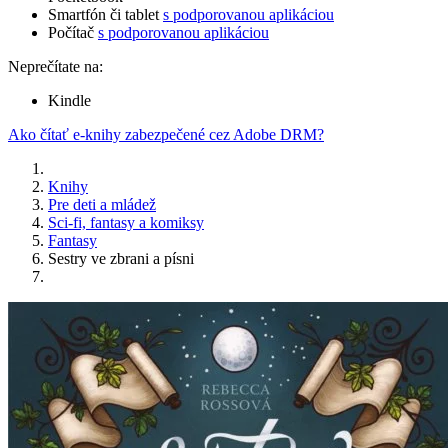
Smartfón či tablet
s podporovanou aplikáciou
Počítač
s podporovanou aplikáciou
Neprečítate na:
Kindle
Ako čítať e-knihy zabezpečené cez Adobe DRM?
Knihy
Pre deti a mládež
Sci-fi, fantasy a komiksy
Fantasy
Sestry ve zbrani a písni