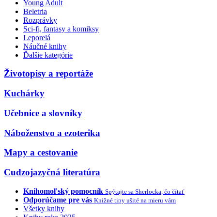
Young Adult
Beletria
Rozprávky
Sci-fi, fantasy a komiksy
Leporelá
Náučné knihy
Ďalšie kategórie
Životopisy a reportáže
Kuchárky
Učebnice a slovníky
Náboženstvo a ezoterika
Mapy a cestovanie
Cudzojazyčná literatúra
Knihomoľský pomocník
Spýtajte sa Sherlocka, čo čítať
Odporúčame pre vás
Knižné tipy ušité na mieru vám
Všetky knihy