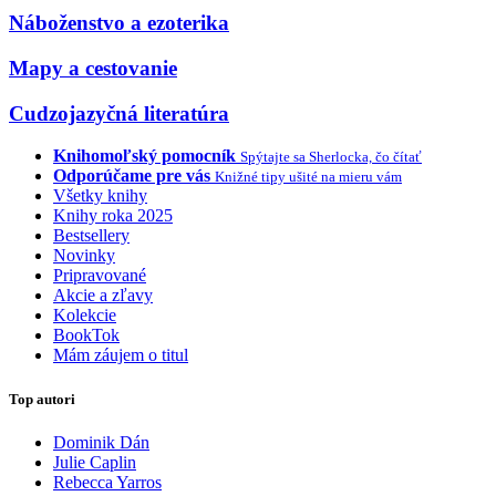
Náboženstvo a ezoterika
Mapy a cestovanie
Cudzojazyčná literatúra
Knihomoľský pomocník
Spýtajte sa Sherlocka, čo čítať
Odporúčame pre vás
Knižné tipy ušité na mieru vám
Všetky knihy
Knihy roka 2025
Bestsellery
Novinky
Pripravované
Akcie a zľavy
Kolekcie
BookTok
Mám záujem o titul
Top autori
Dominik Dán
Julie Caplin
Rebecca Yarros