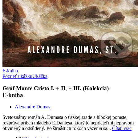
E-kniha
Pozrieť ukážku
Ukážka
Gróf Monte Cristo I. + II, + III. (Kolekcia)
E-kniha
Alexandre Dumas
Svetoznámy román A. Dumasa o ťažkej zrade a hlbokej pomste,
rozpráva príbeh mladého E.Dantésa, ktorý je nepriateľmi neprávom
obvinený a odsúdený. Po štrnástich rokoch väzenia sa...
Čítať viac