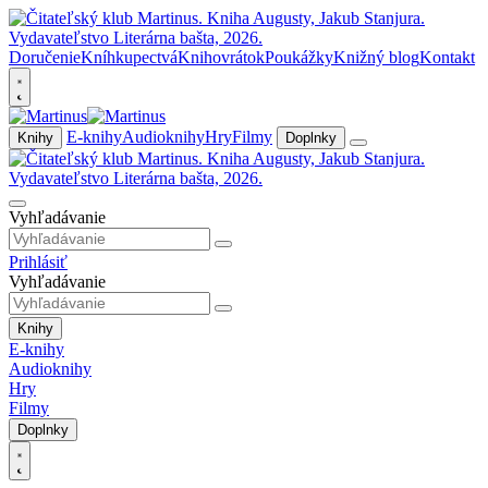
Doručenie
Kníhkupectvá
Knihovrátok
Poukážky
Knižný blog
Kontakt
E-knihy
Audioknihy
Hry
Filmy
Knihy
Doplnky
Vyhľadávanie
Prihlásiť
Vyhľadávanie
Knihy
E-knihy
Audioknihy
Hry
Filmy
Doplnky