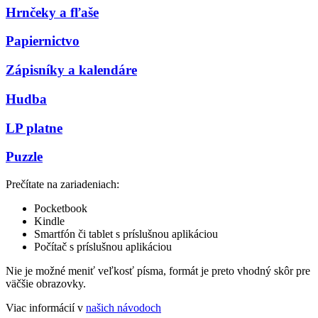
Hrnčeky a fľaše
Papiernictvo
Zápisníky a kalendáre
Hudba
LP platne
Puzzle
Prečítate na zariadeniach:
Pocketbook
Kindle
Smartfón či tablet s príslušnou aplikáciou
Počítač s príslušnou aplikáciou
Nie je možné meniť veľkosť písma, formát je preto vhodný skôr pre
väčšie obrazovky.
Viac informácií v
našich návodoch