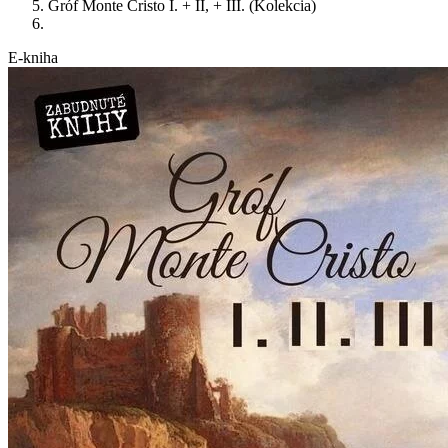
Gróf Monte Cristo I. + II, + III. (Kolekcia)
E-kniha