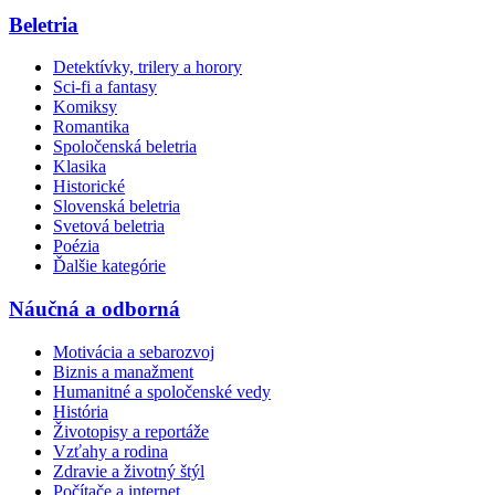
Beletria
Detektívky, trilery a horory
Sci-fi a fantasy
Komiksy
Romantika
Spoločenská beletria
Klasika
Historické
Slovenská beletria
Svetová beletria
Poézia
Ďalšie kategórie
Náučná a odborná
Motivácia a sebarozvoj
Biznis a manažment
Humanitné a spoločenské vedy
História
Životopisy a reportáže
Vzťahy a rodina
Zdravie a životný štýl
Počítače a internet