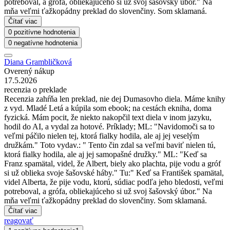
potreboval, a grófa, obliekajúceho si už svoj šašovský úbor." Na
mňa veľmi ťažkopádny preklad do slovenčiny. Som sklamaná.
Čítať viac
0 pozitívne hodnotenia
0 negatívne hodnotenia
Diana Grambličková
Overený nákup
17.5.2026
recenzia o preklade
Recenzia zahŕňa len preklad, nie dej Dumasovho diela. Máme knihy
z vyd. Mladé Letá a kúpila som ebook; na cestách ekniha, doma
fyzická. Mám pocit, že niekto nakopčil text diela v inom jazyku,
hodil do AI, a vydal za hotové. Príklady; ML: "Navidomoči sa to
veľmi páčilo nielen tej, ktorá fialky hodila, ale aj jej veselým
družkám." Toto vydav.: " Tento čin zdal sa veľmi baviť nielen tú,
ktorá fialky hodila, ale aj jej samopašné družky." ML: "Keď sa
Franz spamätal, videl, že Albert, biely ako plachta, pije vodu a gróf
si už oblieka svoje šašovské háby." Tu:" Keď sa František spamätal,
videl Alberta, že pije vodu, ktorú, súdiac podľa jeho bledosti, veľmi
potreboval, a grófa, obliekajúceho si už svoj šašovský úbor." Na
mňa veľmi ťažkopádny preklad do slovenčiny. Som sklamaná.
Čítať viac
reagovať