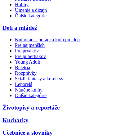
Hobby
Umenie a dizajn
Ďalšie kategórie
Deti a mládež
Knihorad – poradca kníh pre deti
Pre najmenších
Pre prvákov
Pre pubertiakov
Young Adult
Beletria
Rozprávky
Sci-fi, fantasy a komiksy
Leporelá
Náučné knihy
Ďalšie kategórie
Životopisy a reportáže
Kuchárky
Učebnice a slovníky