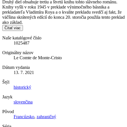
Druhý diel obsahuje tretiu a štvrtú knihu tohto slávneho románu.
Knihy vyšli v roku 1945 v preklade výnimočného básnika a
prekladateľa Vladimíra Roya a o kvalite prekladu svedčí aj fakt, že
väčšina skrátených edícií do konca 20. storočia použila tento preklad
ako základ.
Čítať viac
Naše katalógové číslo
1025487
Originálny názov
Le Comte de Monte-Cristo
Dátum vydania
13. 7. 2021
Štýl
historický
Jazyk
slovenčina
Pôvod
Francúzsko
,
zahraničný
Séria