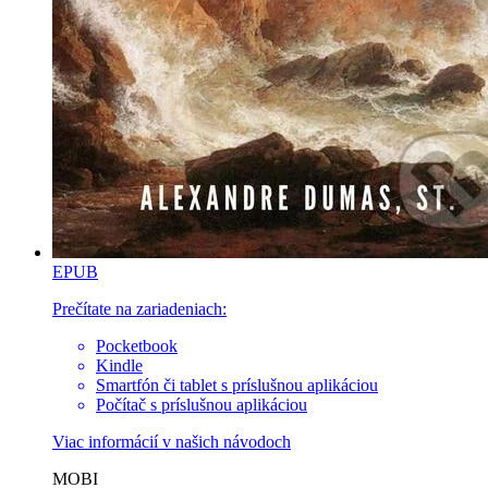
EPUB
Prečítate na zariadeniach:
Pocketbook
Kindle
Smartfón či tablet s príslušnou aplikáciou
Počítač s príslušnou aplikáciou
Viac informácií v
našich návodoch
MOBI