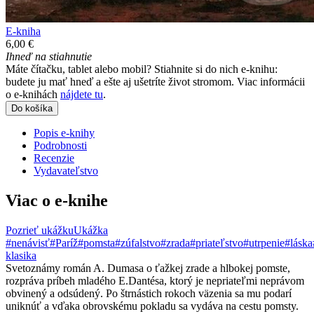
E-kniha
6,00 €
Ihneď na stiahnutie
Máte čítačku, tablet alebo mobil? Stiahnite si do nich e-knihu:
budete ju mať hneď a ešte aj ušetríte život stromom. Viac informácii
o e-knihách
nájdete tu
.
Do košíka
Popis e-knihy
Podrobnosti
Recenzie
Vydavateľstvo
Viac o e-knihe
Pozrieť ukážku
Ukážka
#nenávisť
#Paríž
#pomsta
#zúfalstvo
#zrada
#priateľstvo
#utrpenie
#láska
klasika
Svetoznámy román A. Dumasa o ťažkej zrade a hlbokej pomste,
rozpráva príbeh mladého E.Dantésa, ktorý je nepriateľmi neprávom
obvinený a odsúdený. Po štrnástich rokoch väzenia sa mu podarí
uniknúť a vďaka obrovskému pokladu sa vydáva na cestu pomsty.