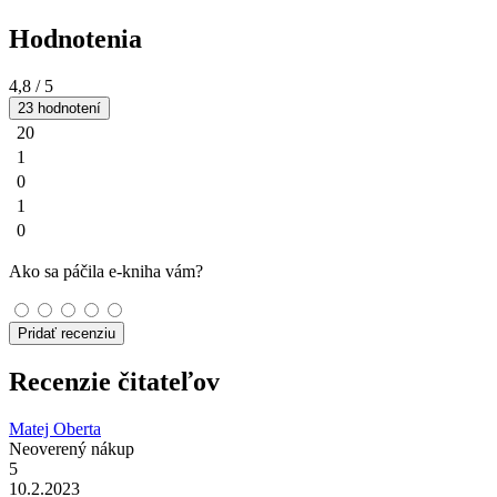
Hodnotenia
4,8
/ 5
23 hodnotení
20
1
0
1
0
Ako sa páčila e-kniha vám?
Pridať recenziu
Recenzie čitateľov
Matej Oberta
Neoverený nákup
5
10.2.2023