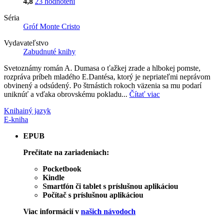
4,8
23 hodnotení
Séria
Gróf Monte Cristo
Vydavateľstvo
Zabudnuté knihy
Svetoznámy román A. Dumasa o ťažkej zrade a hlbokej pomste,
rozpráva príbeh mladého E.Dantésa, ktorý je nepriateľmi neprávom
obvinený a odsúdený. Po štrnástich rokoch väzenia sa mu podarí
uniknúť a vďaka obrovskému pokladu...
Čítať viac
Kniha
iný jazyk
E-kniha
EPUB
Prečítate na zariadeniach:
Pocketbook
Kindle
Smartfón či tablet s príslušnou aplikáciou
Počítač s príslušnou aplikáciou
Viac informácií v
našich návodoch