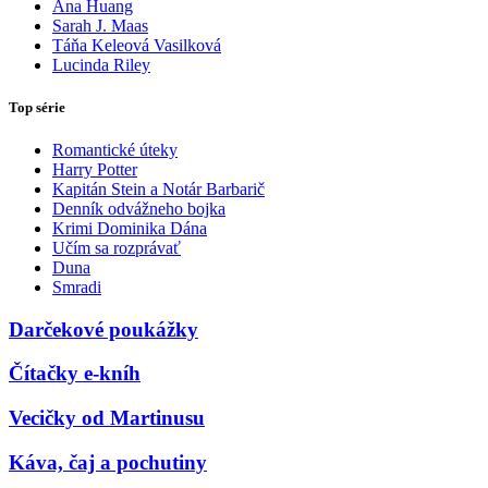
Ana Huang
Sarah J. Maas
Táňa Keleová Vasilková
Lucinda Riley
Top série
Romantické úteky
Harry Potter
Kapitán Stein a Notár Barbarič
Denník odvážneho bojka
Krimi Dominika Dána
Učím sa rozprávať
Duna
Smradi
Darčekové poukážky
Čítačky e-kníh
Vecičky od Martinusu
Káva, čaj a pochutiny