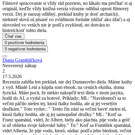
Filmové spracovanie si vždy rád pozriem, no lákalo ma prečítať si aj
originál, keďže vždy knižná verzia výrazne odlišná oproti filmovej
verzii. Dej je naozaj odlišný, preklad knihy je dosť archaický,
niektoré slová sú písané vo zvláštnom formáte (dúfať ako úfať) a aj
slovosled vo vetách nie je podľa zvyklostí, no dotvára to
historickosť tohto diela.
Čítať viac
0 pozitívne hodnotenia
0 negatívne hodnotenia
Diana Grambličková
Neoverený nákup
2
17.5.2026
Recenzia zahŕňa len preklad, nie dej Dumasovho diela. Máme knihy
z vyd. Mladé Letá a kúpila som ebook; na cestách ekniha, doma
fyzická. Mám pocit, že niekto nakopčil text diela v inom jazyku,
hodil do AI, a vydal za hotové. Príklady; ML: "Navidomoči sa to
veľmi páčilo nielen tej, ktorá fialky hodila, ale aj jej veselým
družkám." Toto vydav.: " Tento čin zdal sa veľmi baviť nielen tú,
ktorá fialky hodila, ale aj jej samopašné družky." ML: "Keď sa
Franz spamätal, videl, že Albert, biely ako plachta, pije vodu a gróf
si už oblieka svoje šašovské háby." Tu:" Keď sa František spamätal,
videl Alberta, že pije vodu, ktorú, súdiac podľa jeho bledosti, veľmi