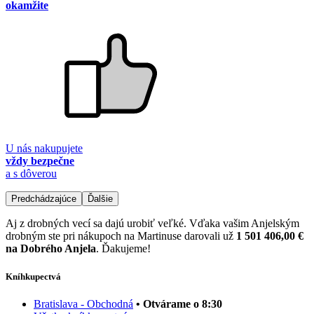
okamžite
U nás nakupujete
vždy bezpečne
a s dôverou
Predchádzajúce
Ďalšie
Aj z drobných vecí sa dajú urobiť veľké. Vďaka vašim Anjelským
drobným ste pri nákupoch na Martinuse darovali už
1 501 406,00 €
na Dobrého Anjela
. Ďakujeme!
Kníhkupectvá
Bratislava - Obchodná
• Otvárame o 8:30