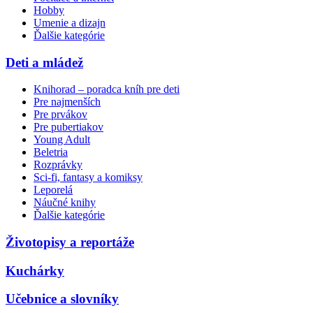
Hobby
Umenie a dizajn
Ďalšie kategórie
Deti a mládež
Knihorad – poradca kníh pre deti
Pre najmenších
Pre prvákov
Pre pubertiakov
Young Adult
Beletria
Rozprávky
Sci-fi, fantasy a komiksy
Leporelá
Náučné knihy
Ďalšie kategórie
Životopisy a reportáže
Kuchárky
Učebnice a slovníky