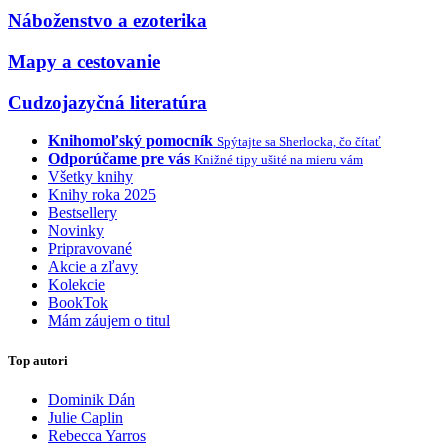
Náboženstvo a ezoterika
Mapy a cestovanie
Cudzojazyčná literatúra
Knihomoľský pomocník
Spýtajte sa Sherlocka, čo čítať
Odporúčame pre vás
Knižné tipy ušité na mieru vám
Všetky knihy
Knihy roka 2025
Bestsellery
Novinky
Pripravované
Akcie a zľavy
Kolekcie
BookTok
Mám záujem o titul
Top autori
Dominik Dán
Julie Caplin
Rebecca Yarros