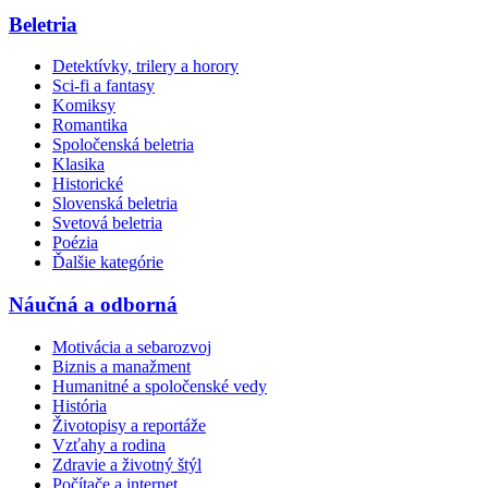
Beletria
Detektívky, trilery a horory
Sci-fi a fantasy
Komiksy
Romantika
Spoločenská beletria
Klasika
Historické
Slovenská beletria
Svetová beletria
Poézia
Ďalšie kategórie
Náučná a odborná
Motivácia a sebarozvoj
Biznis a manažment
Humanitné a spoločenské vedy
História
Životopisy a reportáže
Vzťahy a rodina
Zdravie a životný štýl
Počítače a internet