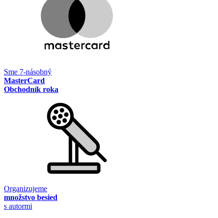
Sme 7-násobný
MasterCard
Obchodník roka
Organizujeme
množstvo besied
s autormi