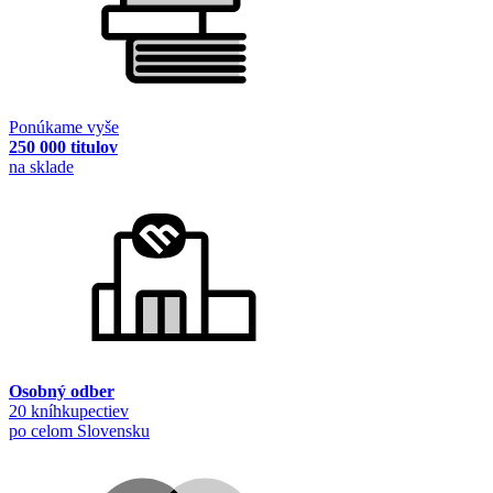
Ponúkame vyše
250 000 titulov
na sklade
Osobný odber
20 kníhkupectiev
po celom Slovensku