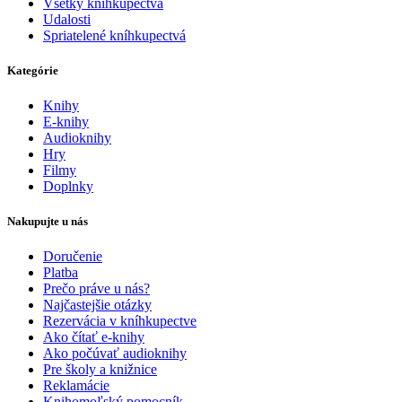
Všetky kníhkupectvá
Udalosti
Spriatelené kníhkupectvá
Kategórie
Knihy
E-knihy
Audioknihy
Hry
Filmy
Doplnky
Nakupujte u nás
Doručenie
Platba
Prečo práve u nás?
Najčastejšie otázky
Rezervácia v kníhkupectve
Ako čítať e-knihy
Ako počúvať audioknihy
Pre školy a knižnice
Reklamácie
Knihomoľský pomocník