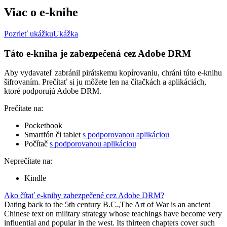
Viac o e-knihe
Pozrieť ukážku
Ukážka
Táto e-kniha je zabezpečená cez Adobe DRM
Aby vydavateľ zabránil pirátskemu kopírovaniu, chráni túto e-knihu
šifrovaním. Prečítať si ju môžete len na čítačkách a aplikáciách,
ktoré podporujú Adobe DRM.
Prečítate na:
Pocketbook
Smartfón či tablet
s podporovanou aplikáciou
Počítač
s podporovanou aplikáciou
Neprečítate na:
Kindle
Ako čítať e-knihy zabezpečené cez Adobe DRM?
Dating back to the 5th century B.C.,The Art of War is an ancient
Chinese text on military strategy whose teachings have become very
influential and popular in the west. Its thirteen chapters cover such