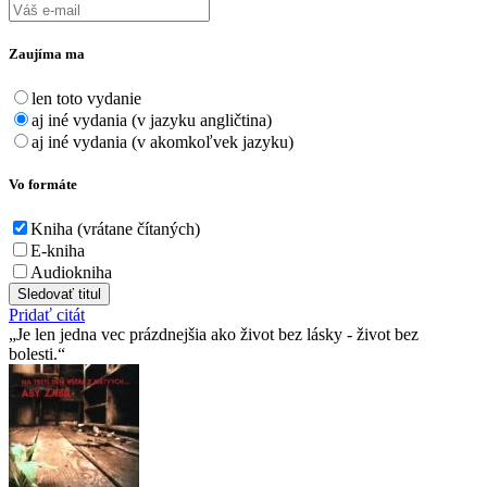
Zaujíma ma
len toto vydanie
aj iné vydania (v jazyku angličtina)
aj iné vydania (v akomkoľvek jazyku)
Vo formáte
Kniha (vrátane čítaných)
E-kniha
Audiokniha
Sledovať titul
Pridať citát
Je len jedna vec prázdnejšia ako život bez lásky - život bez
bolesti.