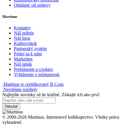
Odstúpiť od zmluvy
Martinus
Kontakty
Náš príbeh
Náš blog
Knihovrátok
Partnerský systém
Pridaj sa k nám
Marketing
Náš labák
Prehlásenie o cookies
Vyhlásenie o prístupnosti
Martinus je certifikovaný B Corp
Nerobíme rozdiely
Najlepšie novinky sú tie knižné. Získajte ich ako prví:
Odoslať
© 2000-2026 Martinus. Internetové kníhkupectvo. Všetky práva
vyhradené.