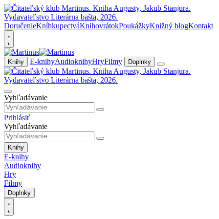
Doručenie
Kníhkupectvá
Knihovrátok
Poukážky
Knižný blog
Kontakt
E-knihy
Audioknihy
Hry
Filmy
Knihy
Doplnky
Vyhľadávanie
Prihlásiť
Vyhľadávanie
Knihy
E-knihy
Audioknihy
Hry
Filmy
Doplnky