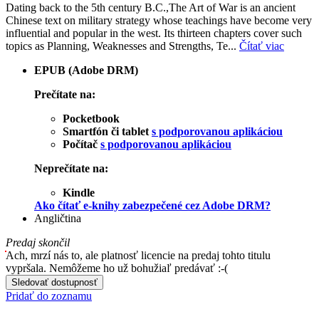
Dating back to the 5th century B.C.,The Art of War is an ancient
Chinese text on military strategy whose teachings have become very
influential and popular in the west. Its thirteen chapters cover such
topics as Planning, Weaknesses and Strengths, Te...
Čítať viac
EPUB (Adobe DRM)
Prečítate na:
Pocketbook
Smartfón či tablet
s podporovanou aplikáciou
Počítač
s podporovanou aplikáciou
Neprečítate na:
Kindle
Ako čítať e-knihy zabezpečené cez Adobe DRM?
Angličtina
Predaj skončil
Ach, mrzí nás to, ale platnosť licencie na predaj tohto titulu
vypršala. Nemôžeme ho už bohužiaľ predávať :-(
Sledovať dostupnosť
Pridať do zoznamu