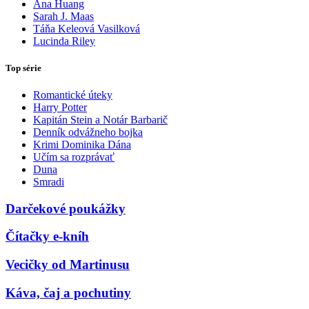
Ana Huang
Sarah J. Maas
Táňa Keleová Vasilková
Lucinda Riley
Top série
Romantické úteky
Harry Potter
Kapitán Stein a Notár Barbarič
Denník odvážneho bojka
Krimi Dominika Dána
Učím sa rozprávať
Duna
Smradi
Darčekové poukážky
Čítačky e-kníh
Vecičky od Martinusu
Káva, čaj a pochutiny