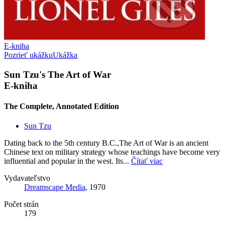
E-kniha
Pozrieť ukážku
Ukážka
Sun Tzu's The Art of War
E-kniha
The Complete, Annotated Edition
Sun Tzu
Dating back to the 5th century B.C.,The Art of War is an ancient
Chinese text on military strategy whose teachings have become very
influential and popular in the west. Its...
Čítať viac
Vydavateľstvo
Dreamscape Media
, 1970
Počet strán
179