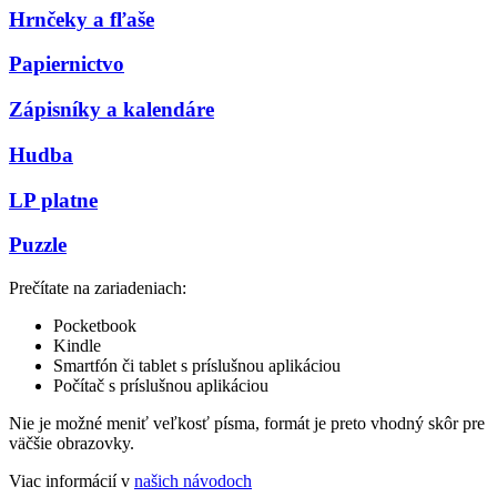
Hrnčeky a fľaše
Papiernictvo
Zápisníky a kalendáre
Hudba
LP platne
Puzzle
Prečítate na zariadeniach:
Pocketbook
Kindle
Smartfón či tablet s príslušnou aplikáciou
Počítač s príslušnou aplikáciou
Nie je možné meniť veľkosť písma, formát je preto vhodný skôr pre
väčšie obrazovky.
Viac informácií v
našich návodoch