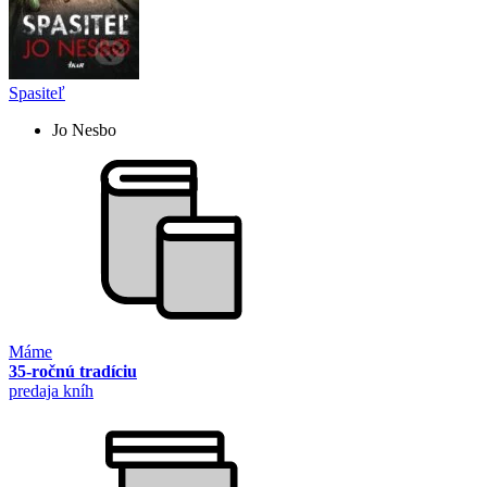
Spasiteľ
Jo Nesbo
Máme
35-ročnú tradíciu
predaja kníh