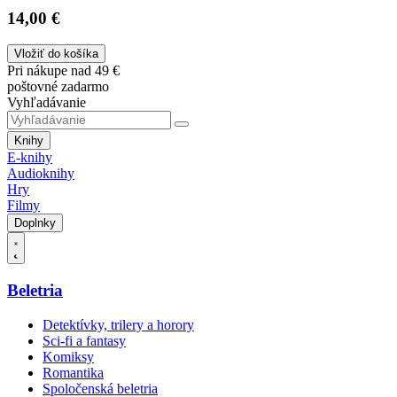
14,00 €
Vložiť do košíka
Pri nákupe nad 49 €
poštovné zadarmo
Vyhľadávanie
Knihy
E-knihy
Audioknihy
Hry
Filmy
Doplnky
Beletria
Detektívky, trilery a horory
Sci-fi a fantasy
Komiksy
Romantika
Spoločenská beletria