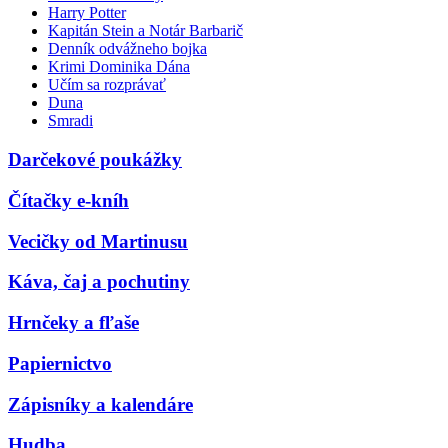
Harry Potter
Kapitán Stein a Notár Barbarič
Denník odvážneho bojka
Krimi Dominika Dána
Učím sa rozprávať
Duna
Smradi
Darčekové poukážky
Čítačky e-kníh
Vecičky od Martinusu
Káva, čaj a pochutiny
Hrnčeky a fľaše
Papiernictvo
Zápisníky a kalendáre
Hudba