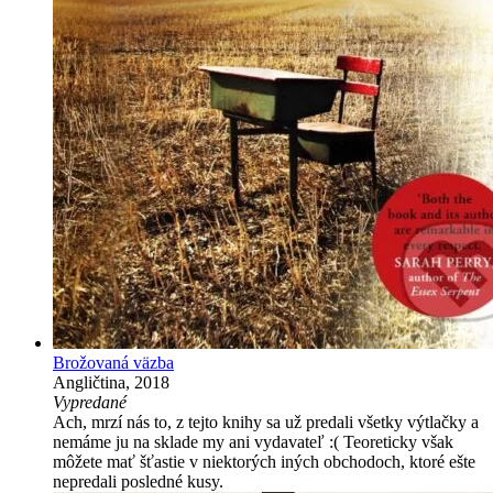
Brožovaná väzba
Angličtina, 2018
Vypredané
Ach, mrzí nás to, z tejto knihy sa už predali všetky výtlačky a
nemáme ju na sklade my ani vydavateľ :( Teoreticky však
môžete mať šťastie v niektorých iných obchodoch, ktoré ešte
nepredali posledné kusy.