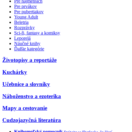
Pre najmenších
Pre prvákov
Pre pubertiakov
Young Adult
Beletria
Rozprávky
Sci-fi, fantasy a komiksy
Leporelá
Náučné knihy
Ďalšie kategórie
Životopisy a reportáže
Kuchárky
Učebnice a slovníky
Náboženstvo a ezoterika
Mapy a cestovanie
Cudzojazyčná literatúra
Knihomoľský pomocník
Spýtajte sa Sherlocka, čo čítať