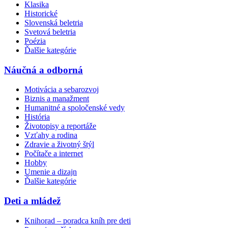
Klasika
Historické
Slovenská beletria
Svetová beletria
Poézia
Ďalšie kategórie
Náučná a odborná
Motivácia a sebarozvoj
Biznis a manažment
Humanitné a spoločenské vedy
História
Životopisy a reportáže
Vzťahy a rodina
Zdravie a životný štýl
Počítače a internet
Hobby
Umenie a dizajn
Ďalšie kategórie
Deti a mládež
Knihorad – poradca kníh pre deti