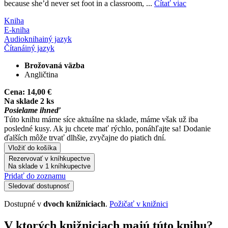
because she’d never set foot in a classroom, ...
Čítať viac
Kniha
E-kniha
Audiokniha
iný jazyk
Čítaná
iný jazyk
Brožovaná väzba
Angličtina
Cena:
14,00 €
Na sklade 2 ks
Posielame ihneď
Túto knihu máme síce aktuálne na sklade, máme však už iba
posledné kusy. Ak ju chcete mať rýchlo, ponáhľajte sa! Dodanie
ďalších môže trvať dlhšie, zvyčajne do piatich dní.
Vložiť do košíka
Rezervovať v kníhkupectve
Na sklade v 1 kníhkupectve
Pridať do zoznamu
Sledovať dostupnosť
Dostupné v
dvoch knižniciach
.
Požičať v knižnici
V ktorých knižniciach majú túto knihu?