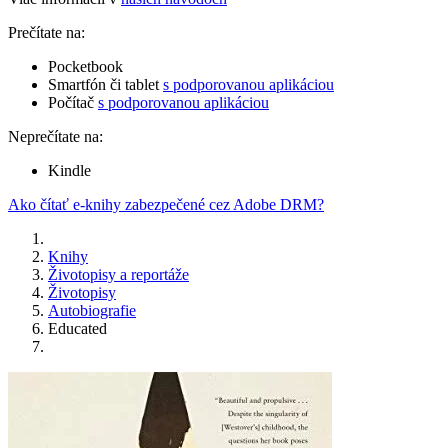
Prečítate na:
Pocketbook
Smartfón či tablet
s podporovanou aplikáciou
Počítač
s podporovanou aplikáciou
Neprečítate na:
Kindle
Ako čítať e-knihy zabezpečené cez Adobe DRM?
Knihy
Životopisy a reportáže
Životopisy
Autobiografie
Educated