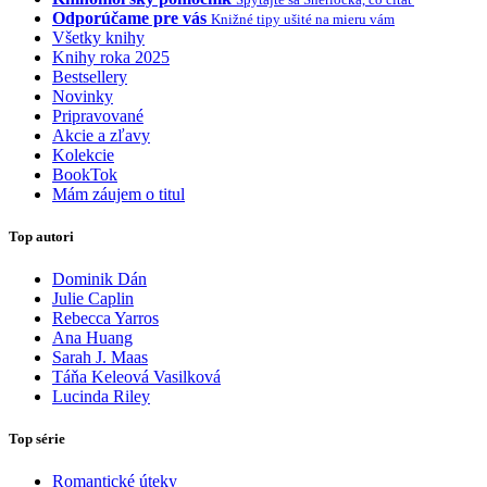
Odporúčame pre vás
Knižné tipy ušité na mieru vám
Všetky knihy
Knihy roka 2025
Bestsellery
Novinky
Pripravované
Akcie a zľavy
Kolekcie
BookTok
Mám záujem o titul
Top autori
Dominik Dán
Julie Caplin
Rebecca Yarros
Ana Huang
Sarah J. Maas
Táňa Keleová Vasilková
Lucinda Riley
Top série
Romantické úteky