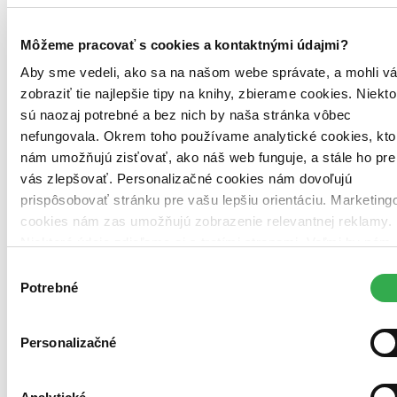
Môžeme pracovať s cookies a kontaktnými údajmi?
Aby sme vedeli, ako sa na našom webe správate, a mohli v
zobraziť tie najlepšie tipy na knihy, zbierame cookies. Niekto
sú naozaj potrebné a bez nich by naša stránka vôbec
nefungovala. Okrem toho používame analytické cookies, kto
nám umožňujú zisťovať, ako náš web funguje, a stále ho pre
vás zlepšovať. Personalizačné cookies nám dovoľujú
prispôsobovať stránku pre vašu lepšiu orientáciu. Marketing
cookies nám zas umožňujú zobrazenie relevantnej reklamy.
Niektoré údaje zdieľame aj s tretími stranami. Veľmi by nám
pomohlo, keby sme mohli používať všetky tieto cookies.
Výber
Ďakujeme!
Potrebné
súhlasu
Personalizačné