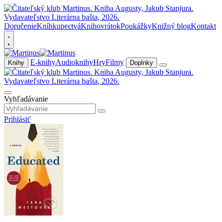
Doručenie
Kníhkupectvá
Knihovrátok
Poukážky
Knižný blog
Kontakt
E-knihy
Audioknihy
Hry
Filmy
Knihy
Doplnky
Vyhľadávanie
Prihlásiť