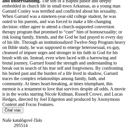
and understanding.
The son of a Baptist pastor and deeply
embedded in church life in small town Arkansas, as a young man
Garrard Conley was terrified and conflicted about his sexuality.
When Garrard was a nineteen-year-old college student, he was
outed to his parents, and was forced to make a life-changing
decision: either agree to attend a church-supported conversion
therapy program that promised to “cure” him of homosexuality; or
risk losing family, friends, and the God he had prayed to every day
of his life. Through an institutionalized Twelve-Step Program heavy
on Bible study, he was supposed to emerge heterosexual, ex-gay,
cleansed of impure urges and stronger in his faith in God for his
brush with sin. Instead, even when faced with a harrowing and
brutal journey, Garrard found the strength and understanding to
break out in search of his true self and forgiveness. By confronting
his buried past and the burden of a life lived in shadow, Garrard
traces the complex relationships among family, faith, and
community. At times heart-breaking, at times triumphant, this
memoir is a testament to love that survives despite all odds. A movie
is in the works starring Nicole Kidman, Russell Crowe, and Lucas
Hedges, directed by Joel Edgerton and produced by Anonymous
Content and Focus Features.
Čítať viac
Naše katalógové číslo
295514