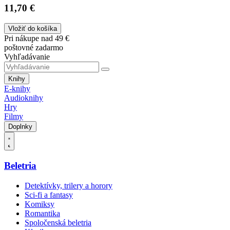
11,70 €
Vložiť do košíka
Pri nákupe nad 49 €
poštovné zadarmo
Vyhľadávanie
Knihy
E-knihy
Audioknihy
Hry
Filmy
Doplnky
Beletria
Detektívky, trilery a horory
Sci-fi a fantasy
Komiksy
Romantika
Spoločenská beletria