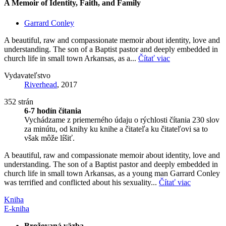
A Memoir of Identity, Faith, and Family
Garrard Conley
A beautiful, raw and compassionate memoir about identity, love and
understanding. The son of a Baptist pastor and deeply embedded in
church life in small town Arkansas, as a...
Čítať viac
Vydavateľstvo
Riverhead
, 2017
352 strán
6-7 hodín čítania
Vychádzame z priemerného údaju o rýchlosti čítania 230 slov
za minútu, od knihy ku knihe a čitateľa ku čitateľovi sa to
však môže líšiť.
A beautiful, raw and compassionate memoir about identity, love and
understanding. The son of a Baptist pastor and deeply embedded in
church life in small town Arkansas, as a young man Garrard Conley
was terrified and conflicted about his sexuality...
Čítať viac
Kniha
E-kniha
Brožovaná väzba