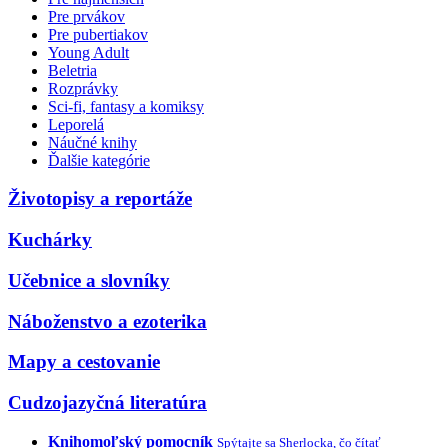
Pre prvákov
Pre pubertiakov
Young Adult
Beletria
Rozprávky
Sci-fi, fantasy a komiksy
Leporelá
Náučné knihy
Ďalšie kategórie
Životopisy a reportáže
Kuchárky
Učebnice a slovníky
Náboženstvo a ezoterika
Mapy a cestovanie
Cudzojazyčná literatúra
Knihomoľský pomocník
Spýtajte sa Sherlocka, čo čítať