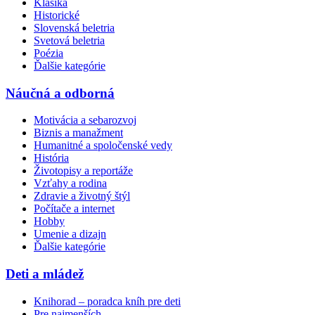
Klasika
Historické
Slovenská beletria
Svetová beletria
Poézia
Ďalšie kategórie
Náučná a odborná
Motivácia a sebarozvoj
Biznis a manažment
Humanitné a spoločenské vedy
História
Životopisy a reportáže
Vzťahy a rodina
Zdravie a životný štýl
Počítače a internet
Hobby
Umenie a dizajn
Ďalšie kategórie
Deti a mládež
Knihorad – poradca kníh pre deti
Pre najmenších