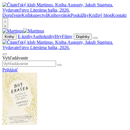
Doručenie
Kníhkupectvá
Knihovrátok
Poukážky
Knižný blog
Kontakt
E-knihy
Audioknihy
Hry
Filmy
Knihy
Doplnky
Vyhľadávanie
Prihlásiť