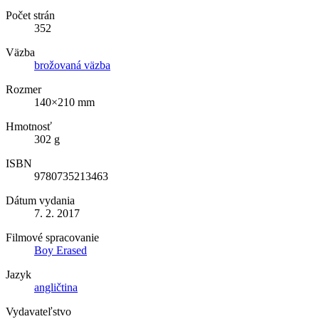
Počet strán
352
Väzba
brožovaná väzba
Rozmer
140×210 mm
Hmotnosť
302 g
ISBN
9780735213463
Dátum vydania
7. 2. 2017
Filmové spracovanie
Boy Erased
Jazyk
angličtina
Vydavateľstvo