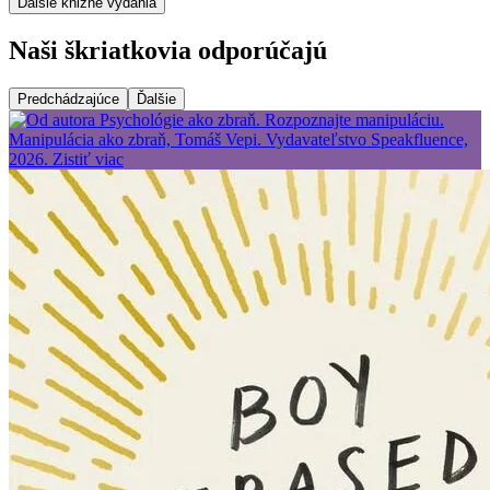
Ďalšie knižné vydania
Naši škriatkovia odporúčajú
Predchádzajúce
Ďalšie