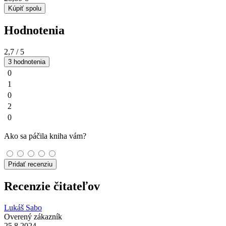
Kúpiť spolu
Hodnotenia
2,7
/ 5
3 hodnotenia
0
1
0
2
0
Ako sa páčila kniha vám?
Pridať recenziu
Recenzie čitateľov
Lukáš Sabo
Overený zákazník
25.8.2024