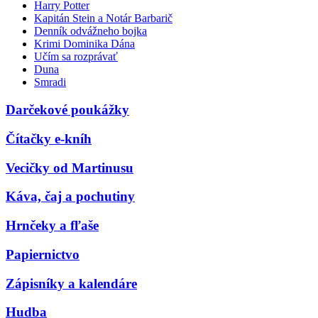
Harry Potter
Kapitán Stein a Notár Barbarič
Denník odvážneho bojka
Krimi Dominika Dána
Učím sa rozprávať
Duna
Smradi
Darčekové poukážky
Čítačky e-kníh
Vecičky od Martinusu
Káva, čaj a pochutiny
Hrnčeky a fľaše
Papiernictvo
Zápisníky a kalendáre
Hudba