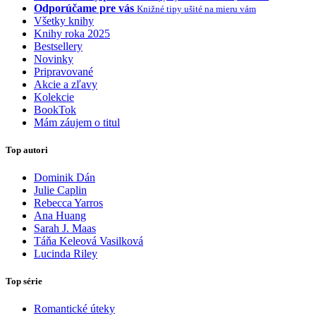
Odporúčame pre vás
Knižné tipy ušité na mieru vám
Všetky knihy
Knihy roka 2025
Bestsellery
Novinky
Pripravované
Akcie a zľavy
Kolekcie
BookTok
Mám záujem o titul
Top autori
Dominik Dán
Julie Caplin
Rebecca Yarros
Ana Huang
Sarah J. Maas
Táňa Keleová Vasilková
Lucinda Riley
Top série
Romantické úteky