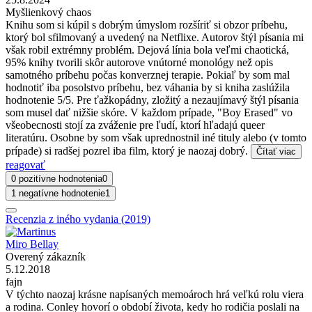
Myšlienkový chaos
Knihu som si kúpil s dobrým úmyslom rozšíriť si obzor príbehu,
ktorý bol sfilmovaný a uvedený na Netflixe. Autorov štýl písania mi
však robil extrémny problém. Dejová línia bola veľmi chaotická,
95% knihy tvorili skôr autorove vnútorné monológy než opis
samotného príbehu počas konverznej terapie. Pokiaľ by som mal
hodnotiť iba posolstvo príbehu, bez váhania by si kniha zaslúžila
hodnotenie 5/5. Pre ťažkopádny, zložitý a nezaujímavý štýl písania
som musel dať nižšie skóre. V každom prípade, "Boy Erased" vo
všeobecnosti stojí za zváženie pre ľudí, ktorí hľadajú queer
literatúru. Osobne by som však uprednostnil iné tituly alebo (v tomto
prípade) si radšej pozrel iba film, ktorý je naozaj dobrý.
Čítať viac
reagovať
0 pozitívne hodnotenia
0
1 negatívne hodnotenie
1
Recenzia z iného vydania (2019)
Miro Bellay
Overený zákazník
5.12.2018
fajn
V týchto naozaj krásne napísaných memoároch hrá veľkú rolu viera
a rodina. Conley hovorí o období života, kedy ho rodičia poslali na