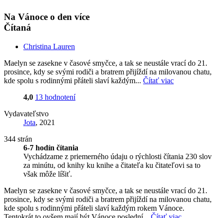
Na Vánoce o den více
Čítaná
Christina Lauren
Maelyn se zasekne v časové smyčce, a tak se neustále vrací do 21.
prosince, kdy se svými rodiči a bratrem přijíždí na milovanou chatu,
kde spolu s rodinnými přáteli slaví každým...
Čítať viac
4,0
13 hodnotení
Vydavateľstvo
Jota
, 2021
344 strán
6-7 hodín čítania
Vychádzame z priemerného údaju o rýchlosti čítania 230 slov
za minútu, od knihy ku knihe a čitateľa ku čitateľovi sa to
však môže líšiť.
Maelyn se zasekne v časové smyčce, a tak se neustále vrací do 21.
prosince, kdy se svými rodiči a bratrem přijíždí na milovanou chatu,
kde spolu s rodinnými přáteli slaví každým rokem Vánoce.
Tentokrát to ovšem mají být Vánoce poslední...
Čítať viac