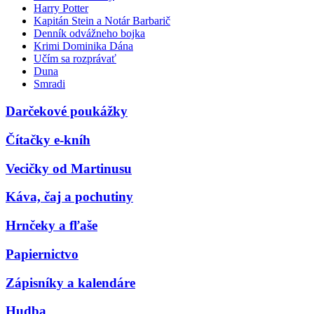
Harry Potter
Kapitán Stein a Notár Barbarič
Denník odvážneho bojka
Krimi Dominika Dána
Učím sa rozprávať
Duna
Smradi
Darčekové poukážky
Čítačky e-kníh
Vecičky od Martinusu
Káva, čaj a pochutiny
Hrnčeky a fľaše
Papiernictvo
Zápisníky a kalendáre
Hudba