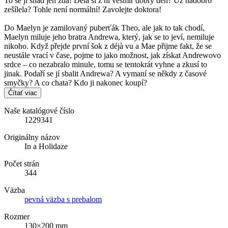
To se jí snad jen zdá! Dělá si z ní vesmír dobrý den? Už nadobro
zešílela? Tohle není normální! Zavolejte doktora!
Do Maelyn je zamilovaný puberťák Theo, ale jak to tak chodí,
Maelyn miluje jeho bratra Andrewa, který, jak se to jeví, nemiluje
nikoho. Když přejde první šok z déjà vu a Mae přijme fakt, že se
neustále vrací v čase, pojme to jako možnost, jak získat Andrewovo
srdce – co nezabralo minule, tomu se tentokrát vyhne a zkusí to
jinak. Podaří se jí sbalit Andrewa? A vymaní se někdy z časové
smyčky? A co chata? Kdo ji nakonec koupí?
Čítať viac
Naše katalógové číslo
1229341
Originálny názov
In a Holidaze
Počet strán
344
Väzba
pevná väzba s prebalom
Rozmer
130×200 mm