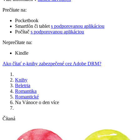
Prečítate na:
Pocketbook
Smartfón či tablet
s podporovanou aplikáciou
Počítač
s podporovanou aplikáciou
Neprečítate na:
Kindle
Ako čítať e-knihy zabezpečené cez Adobe DRM?
Knihy
Beletria
Romantika
Romantické
Na Vánoce o den více
Čítaná