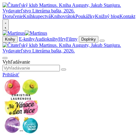
Doručenie
Kníhkupectvá
Knihovrátok
Poukážky
Knižný blog
Kontakt
E-knihy
Audioknihy
Hry
Filmy
Knihy
Doplnky
Vyhľadávanie
Prihlásiť