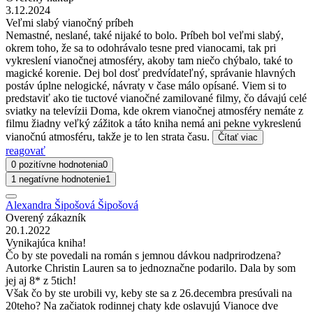
3.12.2024
Veľmi slabý vianočný príbeh
Nemastné, neslané, také nijaké to bolo. Príbeh bol veľmi slabý,
okrem toho, že sa to odohrávalo tesne pred vianocami, tak pri
vykreslení vianočnej atmosféry, akoby tam niečo chýbalo, také to
magické korenie. Dej bol dosť predvídateľný, správanie hlavných
postáv úplne nelogické, návraty v čase málo opísané. Viem si to
predstaviť ako tie tuctové vianočné zamilované filmy, čo dávajú celé
sviatky na televízii Doma, kde okrem vianočnej atmosféry nemáte z
filmu žiadny veľký zážitok a táto kniha nemá ani pekne vykreslenú
vianočnú atmosféru, takže je to len strata času.
Čítať viac
reagovať
0 pozitívne hodnotenia
0
1 negatívne hodnotenie
1
Alexandra Šipošová Šipošová
Overený zákazník
20.1.2022
Vynikajúca kniha!
Čo by ste povedali na román s jemnou dávkou nadprirodzena?
Autorke Christin Lauren sa to jednoznačne podarilo. Dala by som
jej aj 8* z 5tich!
Však čo by ste urobili vy, keby ste sa z 26.decembra presúvali na
20teho? Na začiatok rodinnej chaty kde oslavujú Vianoce dve