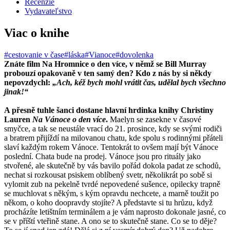
Recenzie
Vydavateľstvo
Viac o knihe
#cestovanie v čase
#láska
#Vianoce
#dovolenka
Znáte film Na Hromnice o den více, v němž se Bill Murray
probouzí opakovaně v ten samý den? Kdo z nás by si někdy
nepovzdychl:
„Ach, kéž bych mohl vrátit čas, udělal bych všechno
jinak!“
A přesně tuhle šanci dostane hlavní hrdinka knihy Christiny
Lauren
Na Vánoce o den více
.
Maelyn se zasekne v časové
smyčce, a tak se neustále vrací do 21. prosince, kdy se svými rodiči
a bratrem přijíždí na milovanou chatu, kde spolu s rodinnými přáteli
slaví každým rokem Vánoce. Tentokrát to ovšem mají být Vánoce
poslední. Chata bude na prodej. Vánoce jsou pro rituály jako
stvořené, ale skutečně by vás bavilo pořád dokola padat ze schodů,
nechat si rozkousat psiskem oblíbený svetr, několikrát po sobě si
vylomit zub na pekelně tvrdé nepovedené sušence, opilecky trapně
se muchlovat s někým, s kým opravdu nechcete, a marně toužit po
někom, o koho doopravdy stojíte? A představte si tu hrůzu, když
procházíte letištním terminálem a je vám naprosto dokonale jasné, co
se v příští vteřině stane. A ono se to skutečně stane. Co se to děje?