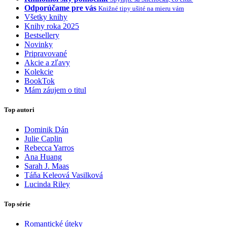
Odporúčame pre vás
Knižné tipy ušité na mieru vám
Všetky knihy
Knihy roka 2025
Bestsellery
Novinky
Pripravované
Akcie a zľavy
Kolekcie
BookTok
Mám záujem o titul
Top autori
Dominik Dán
Julie Caplin
Rebecca Yarros
Ana Huang
Sarah J. Maas
Táňa Keleová Vasilková
Lucinda Riley
Top série
Romantické úteky