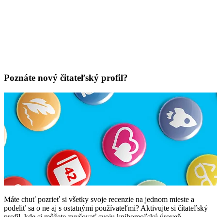
Poznáte nový čitateľský profil?
Máte chuť pozrieť si všetky svoje recenzie na jednom mieste a
podeliť sa o ne aj s ostatnými používateľmi? Aktivujte si čítateľský
profil, kde si môžete zvyšovať svoju knihomoľskú úroveň.