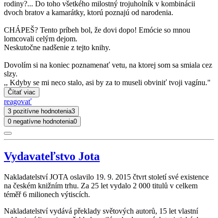
rodiny?... Do toho všetkého milostný trojuholník v kombinácii
dvoch bratov a kamarátky, ktorú poznajú od narodenia.
CHÁPEŠ? Tento príbeh bol, že dovi dopo! Emócie so mnou
lomcovali celým dejom.
Neskutočne nadšenie z tejto knihy.
Dovolím si na koniec poznamenať vetu, na ktorej som sa smiala cez
slzy.
,, Kdyby se mi neco stalo, asi by za to museli obviniť tvoji vagínu."
Čítať viac
reagovať
3 pozitívne hodnotenia
3
0 negatívne hodnotenia
0
Vydavateľstvo Jota
Nakladatelství JOTA oslavilo 19. 9. 2015 čtvrt století své existence
na českém knižním trhu. Za 25 let vydalo 2 000 titulů v celkem
téměř 6 milionech výtiscích.
Nakladatelství vydává překlady světových autorů, 15 let vlastní