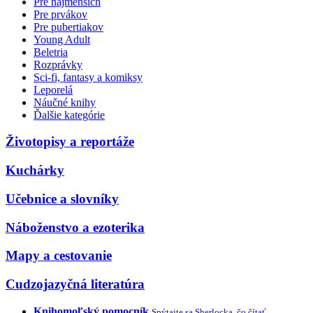
Pre najmenších
Pre prvákov
Pre pubertiakov
Young Adult
Beletria
Rozprávky
Sci-fi, fantasy a komiksy
Leporelá
Náučné knihy
Ďalšie kategórie
Životopisy a reportáže
Kuchárky
Učebnice a slovníky
Náboženstvo a ezoterika
Mapy a cestovanie
Cudzojazyčná literatúra
Knihomoľský pomocník
Spýtajte sa Sherlocka, čo čítať