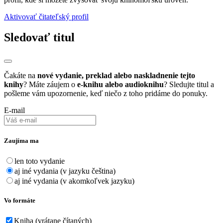
Aktivovať čitateľský profil
Sledovať titul
Čakáte na
nové vydanie, preklad alebo naskladnenie tejto
knihy
? Máte záujem o
e-knihu alebo audioknihu
? Sledujte titul a
pošleme vám upozornenie, keď niečo z toho pridáme do ponuky.
E-mail
Zaujíma ma
len toto vydanie
aj iné vydania (v jazyku čeština)
aj iné vydania (v akomkoľvek jazyku)
Vo formáte
Kniha (vrátane čítaných)