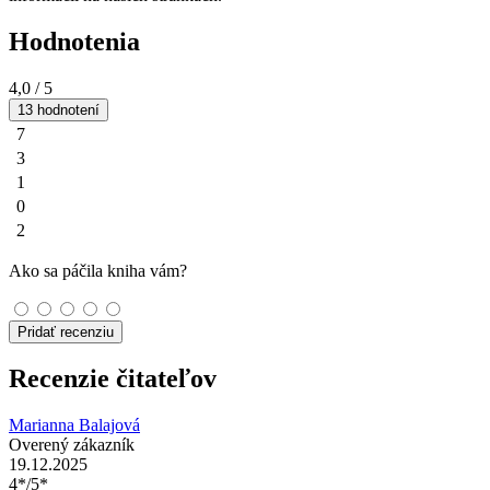
Hodnotenia
4,0
/ 5
13 hodnotení
7
3
1
0
2
Ako sa páčila kniha vám?
Pridať recenziu
Recenzie čitateľov
Marianna Balajová
Overený zákazník
19.12.2025
4*/5*