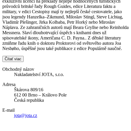
exkluzivní licenci na překlady nejlépe hodnocených turistických
průvodců britské řady Rough Guides, edice Literatura faktu a
military, v edici Cestopisy mají ty nejlepší české cestovatele, jako
jsou legendy Hanzelka–Zikmund, Miloslav Stingl, Steve Lichtag,
Vladimír Plešinger, Jirka Kolbaba, Petr Horký nebo Miroslav
Náplava. Ze zahraničních autorů mají Beara Gryllse nebo Reinholda
Messnera. Slaví dlouhotrvající úspěch s knihami dnes už
spisovatelské ikony, Američana C. D. Payna.. Z dětské literatury
zmiňme řadu knih o doktoru Proktorovi od světového autora Joa
Nesbøho, úspěšné jsou také publikace z edice Populárně naučné.
Čítať viac
Obchodný názov
Nakladatelství JOTA, s.r.o.
Adresa
Škárova 809/16
612 00 Brno – Královo Pole
Česká republika
E-mail
jota@jota.cz