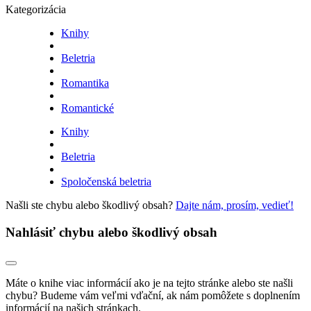
Kategorizácia
Knihy
Beletria
Romantika
Romantické
Knihy
Beletria
Spoločenská beletria
Našli ste chybu alebo škodlivý obsah?
Dajte nám, prosím, vedieť!
Nahlásiť chybu alebo škodlivý obsah
Máte o knihe viac informácií ako je na tejto stránke alebo ste našli
chybu? Budeme vám veľmi vďační, ak nám pomôžete s doplnením
informácií na našich stránkach.