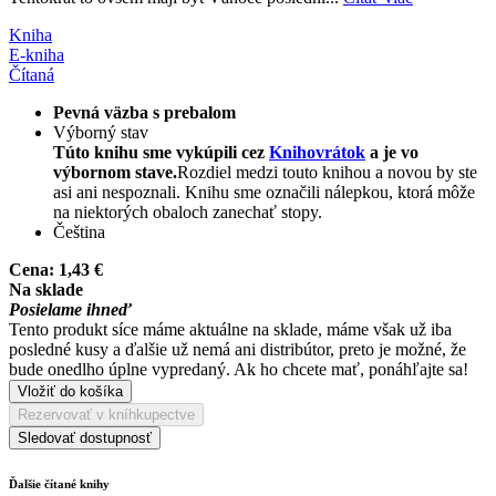
Kniha
E-kniha
Čítaná
Pevná väzba s prebalom
Výborný stav
Túto knihu sme vykúpili cez
Knihovrátok
a je vo
výbornom stave.
Rozdiel medzi touto knihou a novou by ste
asi ani nespoznali. Knihu sme označili nálepkou, ktorá môže
na niektorých obaloch zanechať stopy.
Čeština
Cena:
1,43 €
Na sklade
Posielame ihneď
Tento produkt síce máme aktuálne na sklade, máme však už iba
posledné kusy a ďalšie už nemá ani distribútor, preto je možné, že
bude onedlho úplne vypredaný. Ak ho chcete mať, ponáhľajte sa!
Vložiť do košíka
Rezervovať v kníhkupectve
Sledovať dostupnosť
Ďalšie čítané knihy