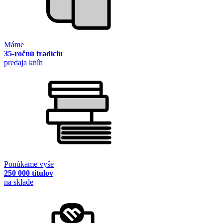
Máme
35-ročnú tradíciu
predaja kníh
Ponúkame vyše
250 000 titulov
na sklade