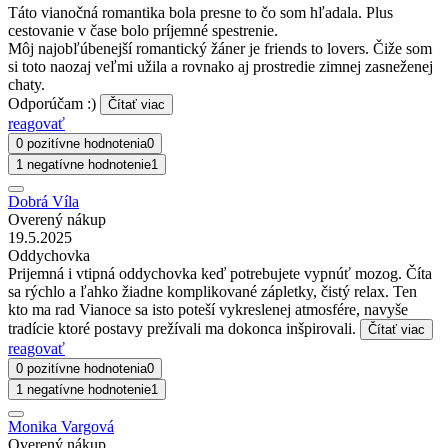
Táto vianočná romantika bola presne to čo som hľadala. Plus
cestovanie v čase bolo príjemné spestrenie.
Môj najobľúbenejší romantický žáner je friends to lovers. Čiže som
si toto naozaj veľmi užila a rovnako aj prostredie zimnej zasneženej
chaty.
Odporúčam :)
Čítať viac
reagovať
0 pozitívne hodnotenia
0
1 negatívne hodnotenie
1
Dobrá Víla
Overený nákup
19.5.2025
Oddychovka
Prijemná i vtipná oddychovka keď potrebujete vypnúť mozog. Číta
sa rýchlo a ľahko žiadne komplikované zápletky, čistý relax. Ten
kto ma rad Vianoce sa isto poteší vykreslenej atmosfére, navyše
tradície ktoré postavy prežívali ma dokonca inšpirovali.
Čítať viac
reagovať
0 pozitívne hodnotenia
0
1 negatívne hodnotenie
1
Monika Vargová
Overený nákup