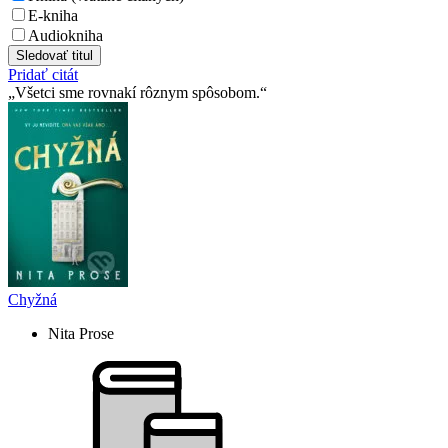
E-kniha
Audiokniha
Sledovať titul
Pridať citát
Všetci sme rovnakí rôznym spôsobom.
Chyžná
Nita Prose