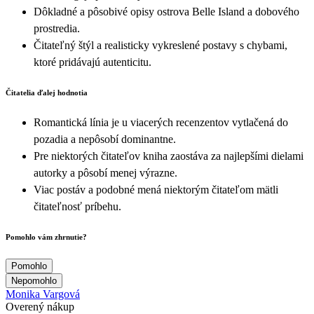
Dôkladné a pôsobivé opisy ostrova Belle Island a dobového
prostredia.
Čitateľný štýl a realisticky vykreslené postavy s chybami,
ktoré pridávajú autenticitu.
Čitatelia ďalej hodnotia
Romantická línia je u viacerých recenzentov vytlačená do
pozadia a nepôsobí dominantne.
Pre niektorých čitateľov kniha zaostáva za najlepšími dielami
autorky a pôsobí menej výrazne.
Viac postáv a podobné mená niektorým čitateľom mätli
čitateľnosť príbehu.
Pomohlo vám zhrnutie?
Pomohlo
Nepomohlo
Monika Vargová
Overený nákup