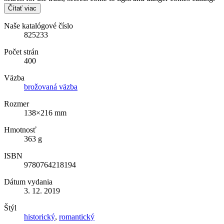
Čítať viac
Naše katalógové číslo
825233
Počet strán
400
Väzba
brožovaná väzba
Rozmer
138×216 mm
Hmotnosť
363 g
ISBN
9780764218194
Dátum vydania
3. 12. 2019
Štýl
historický
,
romantický