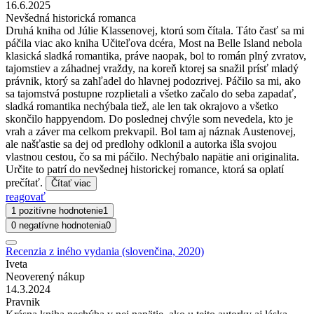
16.6.2025
Nevšedná historická romanca
Druhá kniha od Júlie Klassenovej, ktorú som čítala. Táto časť sa mi
páčila viac ako kniha Učiteľova dcéra, Most na Belle Island nebola
klasická sladká romantika, práve naopak, bol to román plný zvratov,
tajomstiev a záhadnej vraždy, na koreň ktorej sa snažil prísť mladý
právnik, ktorý sa zahľadel do hlavnej podozrivej. Páčilo sa mi, ako
sa tajomstvá postupne rozplietali a všetko začalo do seba zapadať,
sladká romantika nechýbala tiež, ale len tak okrajovo a všetko
skončilo happyendom. Do poslednej chvýle som nevedela, kto je
vrah a záver ma celkom prekvapil. Bol tam aj náznak Austenovej,
ale našťastie sa dej od predlohy odklonil a autorka išla svojou
vlastnou cestou, čo sa mi páčilo. Nechýbalo napätie ani originalita.
Určite to patrí do nevšednej historickej romance, ktorá sa oplatí
prečítať.
Čítať viac
reagovať
1 pozitívne hodnotenie
1
0 negatívne hodnotenia
0
Recenzia z iného vydania (slovenčina, 2020)
Iveta
Neoverený nákup
14.3.2024
Pravnik