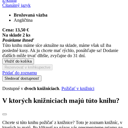
E-kniha
Čítaná
iný jazyk
Brožovaná väzba
Angličtina
Cena:
13,50 €
Na sklade 2 ks
Posielame ihneď
Túto knihu máme síce aktuálne na sklade, máme však už iba
posledné kusy. Ak ju chcete mať rýchlo, ponáhľajte sa! Dodanie
ďalších môže trvať dlhšie, zvyčajne do 31 dní.
Vložiť do košíka
Rezervovať v kníhkupectve
Pridať do zoznamu
Sledovať dostupnosť
Dostupné v
dvoch knižniciach
.
Požičať v knižnici
V ktorých knižniciach majú túto knihu?
Chcete si túto knihu požičať z knižnice? Toto je zoznam knižníc, v
ktorých ju majú. Po kliknutí na názov vás presmerujeme priamo na