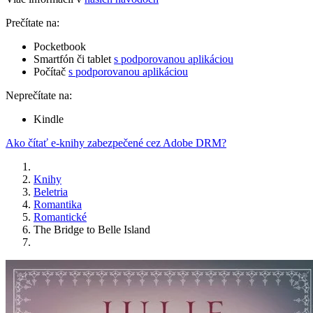
Prečítate na:
Pocketbook
Smartfón či tablet
s podporovanou aplikáciou
Počítač
s podporovanou aplikáciou
Neprečítate na:
Kindle
Ako čítať e-knihy zabezpečené cez Adobe DRM?
Knihy
Beletria
Romantika
Romantické
The Bridge to Belle Island