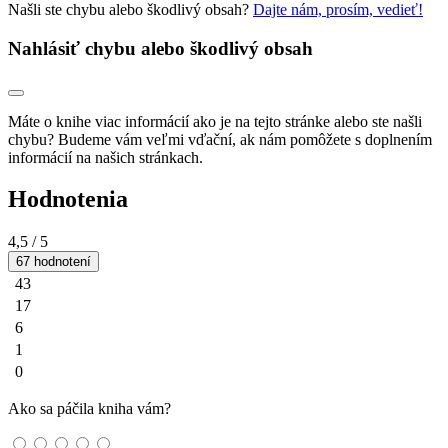
Našli ste chybu alebo škodlivý obsah?
Dajte nám, prosím, vedieť!
Nahlásiť chybu alebo škodlivý obsah
Máte o knihe viac informácií ako je na tejto stránke alebo ste našli
chybu? Budeme vám veľmi vďační, ak nám pomôžete s doplnením
informácií na našich stránkach.
Hodnotenia
4,5
/ 5
67 hodnotení
43
17
6
1
0
Ako sa páčila kniha vám?