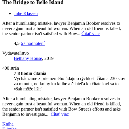
The Bridge to Belle Island
Julie Klassen
After a humiliating mistake, lawyer Benjamin Booker resolves to
never again trust a beautiful woman. When an old friend is killed,
the senior partner isn't satisfied with Bow...
Čítať viac
4,5
67 hodnotení
Vydavateľstvo
Bethany House
, 2019
400 strán
7-8 hodín čítania
Vychádzame z priemerného údaju o rýchlosti čítania 230 slov
za minútu, od knihy ku knihe a čitateľa ku čitateľovi sa to
však môže líšiť.
After a humiliating mistake, lawyer Benjamin Booker resolves to
never again trust a beautiful woman. When an old friend is killed,
the senior partner isn't satisfied with Bow Street's efforts and asks
Benjamin to investigate....
Čítať viac
Kniha