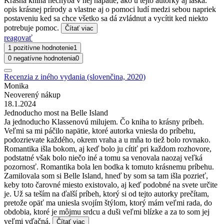
Krásna kniha nechýba v nej napätie, ako u tejto autorky aj láska.
opis krásnej prírody a vlastne aj o pomoci ludí medzi sebou napriek
postaveniu ked sa chce všetko sa dá zvládnut a vycítit ked niekto
potrebuje pomoc.
Čítať viac
reagovať
1 pozitívne hodnotenie
1
0 negatívne hodnotenia
0
Recenzia z iného vydania (slovenčina, 2020)
Monika
Neoverený nákup
18.1.2024
Jednoducho most na Belle Island
Ja jednoducho Klassenovú milujem. Čo kniha to krásny príbeh.
Veľmi sa mi páčilo napätie, ktoré autorka vniesla do príbehu,
podozrievate každého, okrem vraha a u mňa to tiež bolo rovnako.
Romantika išla bokom, aj keď bolo ju cítiť pri každom rozhovore,
podstatné však bolo niečo iné a tomu sa venovala naozaj veľká
pozornosť. Romantika bola len bodka k tomuto krásnemu príbehu.
Zamilovala som si Belle Island, hneď by som sa tam išla pozrieť,
keby toto čarovné miesto existovalo, aj keď podobné na svete určite
je. Už sa teším na ďalší príbeh, ktorý si od tejto autorky prečítam,
pretože opäť ma uniesla svojím štýlom, ktorý mám veľmi rada, do
obdobia, ktoré je môjmu srdcu a duši veľmi blízke a za to som jej
veľmi vďačná.
Čítať viac