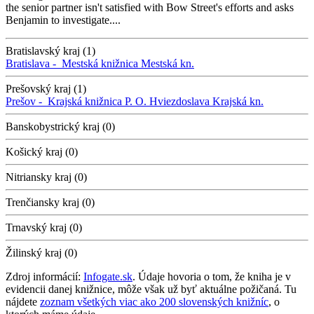
the senior partner isn't satisfied with Bow Street's efforts and asks
Benjamin to investigate....
Bratislavský kraj (1)
Bratislava -
Mestská knižnica
Mestská kn.
Prešovský kraj (1)
Prešov -
Krajská knižnica P. O. Hviezdoslava
Krajská kn.
Banskobystrický kraj (0)
Košický kraj (0)
Nitriansky kraj (0)
Trenčiansky kraj (0)
Trnavský kraj (0)
Žilinský kraj (0)
Zdroj informácií:
Infogate.sk
. Údaje hovoria o tom, že kniha je v
evidencii danej knižnice, môže však už byť aktuálne požičaná. Tu
nájdete
zoznam všetkých viac ako 200 slovenských knižníc
, o