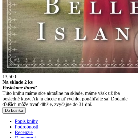
13,50 €
Na sklade 2 ks
Posielame ihneď
Túto knihu máme síce aktuálne na sklade, máme však už iba
posledné kusy. Ak ju chcete mať rýchlo, ponáhľajte sa! Dodanie
ďalších môže trvať dlhšie, zvyčajne do 31 dní.
Do košíka
Popis knihy
Podrobnosti
Recenzie
O autorovi