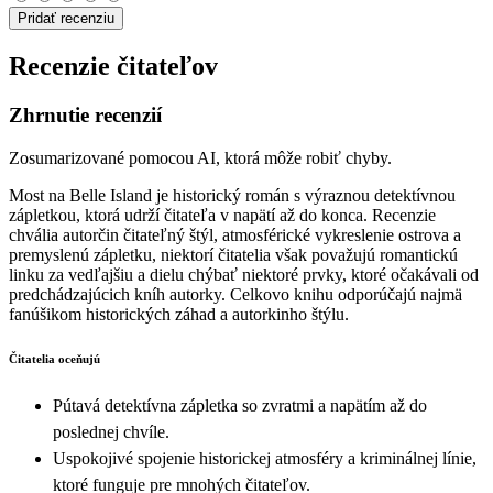
Pridať recenziu
Recenzie čitateľov
Zhrnutie recenzií
Zosumarizované pomocou AI, ktorá môže robiť chyby.
Most na Belle Island je historický román s výraznou detektívnou
zápletkou, ktorá udrží čitateľa v napätí až do konca. Recenzie
chvália autorčin čitateľný štýl, atmosférické vykreslenie ostrova a
premyslenú zápletku, niektorí čitatelia však považujú romantickú
linku za vedľajšiu a dielu chýbať niektoré prvky, ktoré očakávali od
predchádzajúcich kníh autorky. Celkovo knihu odporúčajú najmä
fanúšikom historických záhad a autorkinho štýlu.
Čitatelia oceňujú
Pútavá detektívna zápletka so zvratmi a napätím až do
poslednej chvíle.
Uspokojivé spojenie historickej atmosféry a kriminálnej línie,
ktoré funguje pre mnohých čitateľov.