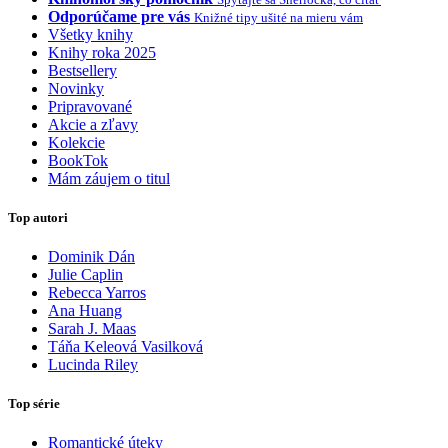
Odporúčame pre vás
Knižné tipy ušité na mieru vám
Všetky knihy
Knihy roka 2025
Bestsellery
Novinky
Pripravované
Akcie a zľavy
Kolekcie
BookTok
Mám záujem o titul
Top autori
Dominik Dán
Julie Caplin
Rebecca Yarros
Ana Huang
Sarah J. Maas
Táňa Keleová Vasilková
Lucinda Riley
Top série
Romantické úteky