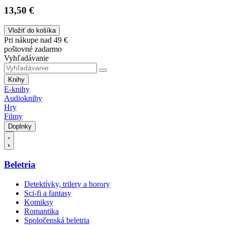
13,50 €
Vložiť do košíka
Pri nákupe nad 49 €
poštovné zadarmo
Vyhľadávanie
Knihy
E-knihy
Audioknihy
Hry
Filmy
Doplnky
Beletria
Detektívky, trilery a horory
Sci-fi a fantasy
Komiksy
Romantika
Spoločenská beletria