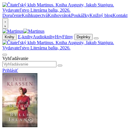
Doručenie
Kníhkupectvá
Knihovrátok
Poukážky
Knižný blog
Kontakt
E-knihy
Audioknihy
Hry
Filmy
Knihy
Doplnky
Vyhľadávanie
Prihlásiť