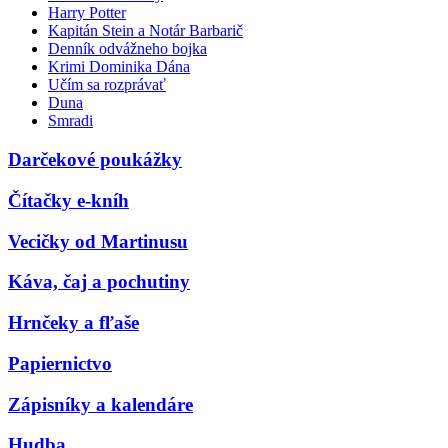
Harry Potter
Kapitán Stein a Notár Barbarič
Denník odvážneho bojka
Krimi Dominika Dána
Učím sa rozprávať
Duna
Smradi
Darčekové poukážky
Čítačky e-kníh
Vecičky od Martinusu
Káva, čaj a pochutiny
Hrnčeky a fľaše
Papiernictvo
Zápisníky a kalendáre
Hudba