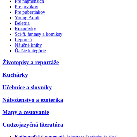
Pre najmenších
Pre prvákov
Pre pubertiakov
Young Adult
Beletria
Rozprávky
Sci-fi, fantasy a komiksy
Leporelá
Náučné knihy
Ďalšie kategórie
Životopisy a reportáže
Kuchárky
Učebnice a slovníky
Náboženstvo a ezoterika
Mapy a cestovanie
Cudzojazyčná literatúra
Knihomoľský pomocník
Spýtajte sa Sherlocka, čo čítať