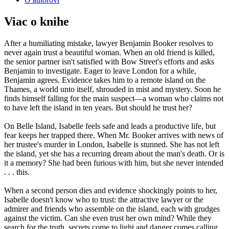
Viac o knihe
After a humiliating mistake, lawyer Benjamin Booker resolves to
never again trust a beautiful woman. When an old friend is killed,
the senior partner isn't satisfied with Bow Street's efforts and asks
Benjamin to investigate. Eager to leave London for a while,
Benjamin agrees. Evidence takes him to a remote island on the
Thames, a world unto itself, shrouded in mist and mystery. Soon he
finds himself falling for the main suspect—a woman who claims not
to have left the island in ten years. But should he trust her?
On Belle Island, Isabelle feels safe and leads a productive life, but
fear keeps her trapped there. When Mr. Booker arrives with news of
her trustee's murder in London, Isabelle is stunned. She has not left
the island, yet she has a recurring dream about the man's death. Or is
it a memory? She had been furious with him, but she never intended
. . . this.
When a second person dies and evidence shockingly points to her,
Isabelle doesn't know who to trust: the attractive lawyer or the
admirer and friends who assemble on the island, each with grudges
against the victim. Can she even trust her own mind? While they
search for the truth, secrets come to light and danger comes calling.