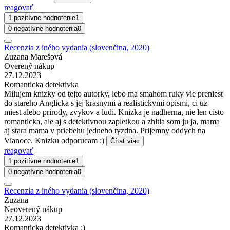
reagovať
1 pozitívne hodnotenie
1
0 negatívne hodnotenia
0
Recenzia z iného vydania (slovenčina, 2020)
Zuzana Marešová
Overený nákup
27.12.2023
Romanticka detektivka
Milujem knizky od tejto autorky, lebo ma smahom ruky vie preniest
do stareho Anglicka s jej krasnymi a realistickymi opismi, ci uz
miest alebo prirody, zvykov a ludi. Knizka je nadherna, nie len cisto
romanticka, ale aj s detektivnou zapletkou a zhltla som ju ja, mama
aj stara mama v priebehu jedneho tyzdna. Prijemny oddych na
Vianoce. Knizku odporucam :)
Čítať viac
reagovať
1 pozitívne hodnotenie
1
0 negatívne hodnotenia
0
Recenzia z iného vydania (slovenčina, 2020)
Zuzana
Neoverený nákup
27.12.2023
Romanticka detektivka :)