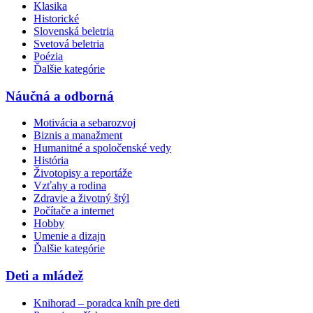
Klasika
Historické
Slovenská beletria
Svetová beletria
Poézia
Ďalšie kategórie
Náučná a odborná
Motivácia a sebarozvoj
Biznis a manažment
Humanitné a spoločenské vedy
História
Životopisy a reportáže
Vzťahy a rodina
Zdravie a životný štýl
Počítače a internet
Hobby
Umenie a dizajn
Ďalšie kategórie
Deti a mládež
Knihorad – poradca kníh pre deti