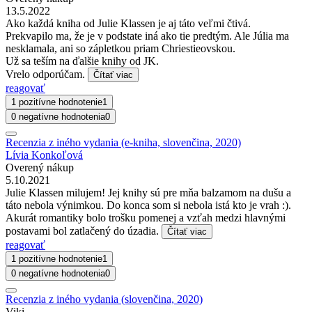
13.5.2022
Ako každá kniha od Julie Klassen je aj táto veľmi čtivá.
Prekvapilo ma, že je v podstate iná ako tie predtým. Ale Júlia ma
nesklamala, ani so zápletkou priam Chriestieovskou.
Už sa teším na ďalšie knihy od JK.
Vrelo odporúčam.
Čítať viac
reagovať
1 pozitívne hodnotenie
1
0 negatívne hodnotenia
0
Recenzia z iného vydania (e-kniha, slovenčina, 2020)
Lívia Konkoľová
Overený nákup
5.10.2021
Julie Klassen milujem! Jej knihy sú pre mňa balzamom na dušu a
táto nebola výnimkou. Do konca som si nebola istá kto je vrah :).
Akurát romantiky bolo trošku pomenej a vzťah medzi hlavnými
postavami bol zatlačený do úzadia.
Čítať viac
reagovať
1 pozitívne hodnotenie
1
0 negatívne hodnotenia
0
Recenzia z iného vydania (slovenčina, 2020)
Viki