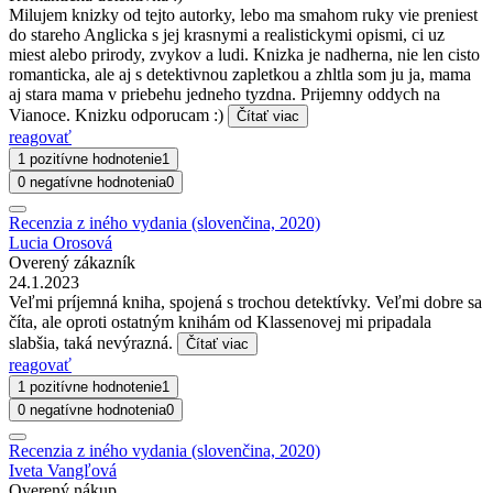
Milujem knizky od tejto autorky, lebo ma smahom ruky vie preniest
do stareho Anglicka s jej krasnymi a realistickymi opismi, ci uz
miest alebo prirody, zvykov a ludi. Knizka je nadherna, nie len cisto
romanticka, ale aj s detektivnou zapletkou a zhltla som ju ja, mama
aj stara mama v priebehu jedneho tyzdna. Prijemny oddych na
Vianoce. Knizku odporucam :)
Čítať viac
reagovať
1 pozitívne hodnotenie
1
0 negatívne hodnotenia
0
Recenzia z iného vydania (slovenčina, 2020)
Lucia Orosová
Overený zákazník
24.1.2023
Veľmi príjemná kniha, spojená s trochou detektívky. Veľmi dobre sa
číta, ale oproti ostatným knihám od Klassenovej mi pripadala
slabšia, taká nevýrazná.
Čítať viac
reagovať
1 pozitívne hodnotenie
1
0 negatívne hodnotenia
0
Recenzia z iného vydania (slovenčina, 2020)
Iveta Vangľová
Overený nákup