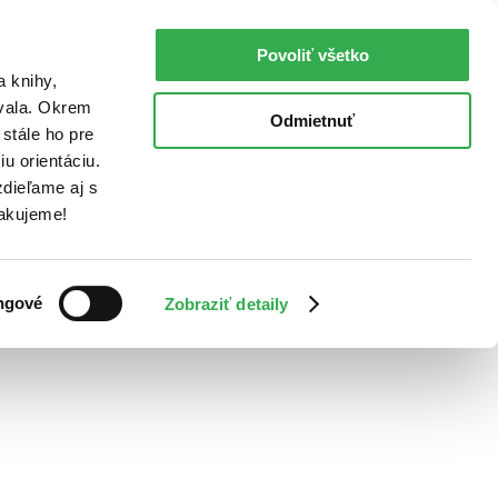
Povoliť všetko
a knihy,
ovala. Okrem
Odmietnuť
stále ho pre
u orientáciu.
dieľame aj s
Ďakujeme!
ngové
Zobraziť detaily