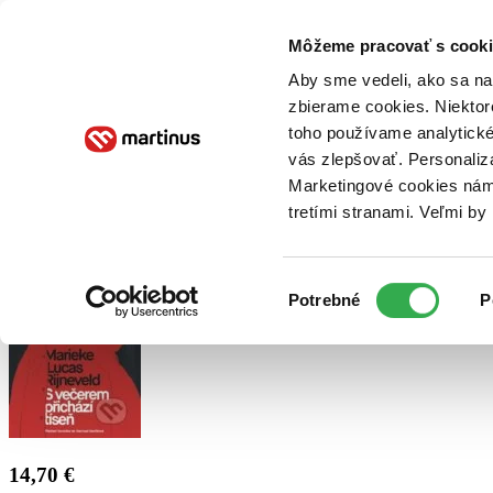
Doručenie
Kníhkupectvá
Knihovrátok
Poukážky
Knižný blog
Kontakt
Môžeme pracovať s cooki
Aby sme vedeli, ako sa na 
zbierame cookies. Niektor
E-knihy
Audioknihy
Hry
Filmy
Knihy
Doplnky
toho používame analytické
vás zlepšovať. Personaliz
Vyhľadávanie
Marketingové cookies nám 
tretími stranami. Veľmi b
Prihlásiť
Výber
Potrebné
P
súhlasu
14,70 €