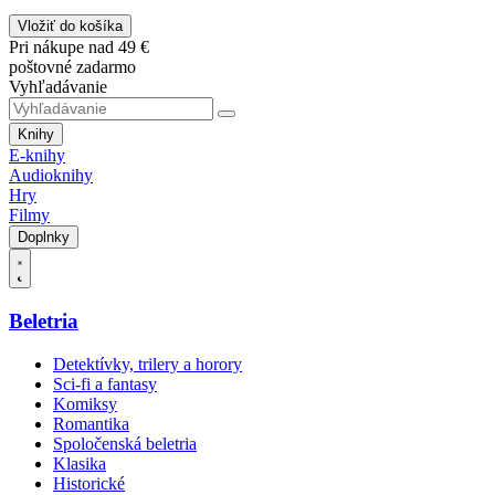
Vložiť do košíka
Pri nákupe nad 49 €
poštovné zadarmo
Vyhľadávanie
Knihy
E-knihy
Audioknihy
Hry
Filmy
Doplnky
Beletria
Detektívky, trilery a horory
Sci-fi a fantasy
Komiksy
Romantika
Spoločenská beletria
Klasika
Historické