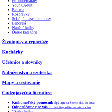
Pre pubertiakov
Young Adult
Beletria
Rozprávky
Sci-fi, fantasy a komiksy
Leporelá
Náučné knihy
Ďalšie kategórie
Životopisy a reportáže
Kuchárky
Učebnice a slovníky
Náboženstvo a ezoterika
Mapy a cestovanie
Cudzojazyčná literatúra
Knihomoľský pomocník
Spýtajte sa Sherlocka, čo čítať
Odporúčame pre vás
Knižné tipy ušité na mieru vám
Všetky knihy