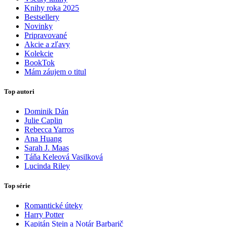
Knihy roka 2025
Bestsellery
Novinky
Pripravované
Akcie a zľavy
Kolekcie
BookTok
Mám záujem o titul
Top autori
Dominik Dán
Julie Caplin
Rebecca Yarros
Ana Huang
Sarah J. Maas
Táňa Keleová Vasilková
Lucinda Riley
Top série
Romantické úteky
Harry Potter
Kapitán Stein a Notár Barbarič