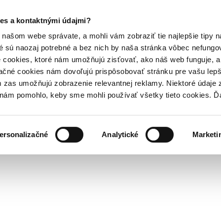
es a kontaktnými údajmi?
našom webe správate, a mohli vám zobraziť tie najlepšie tipy n
é sú naozaj potrebné a bez nich by naša stránka vôbec nefung
 cookies, ktoré nám umožňujú zisťovať, ako náš web funguje, a 
ačné cookies nám dovoľujú prispôsobovať stránku pre vašu lepši
zas umožňujú zobrazenie relevantnej reklamy. Niektoré údaje z
y nám pomohlo, keby sme mohli používať všetky tieto cookies. 
ersonalizačné
Analytické
Marketi