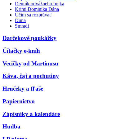
Denník odvážneho bojka
Krimi Dominika Dána
Učím sa rozprávať
Duna
Smradi
Darčekové poukážky
Čítačky e-kníh
Vecičky od Martinusu
Káva, čaj a pochutiny
Hrnčeky a fľaše
Papiernictvo
Zápisníky a kalendáre
Hudba