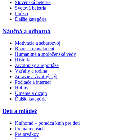
Slovenská beletria
Svetová beletria
Poézia
Ďalšie kategórie
Náučná a odborná
Motivácia a sebarozvoj
Biznis a manažment
Humanitné a spoločenské vedy
História
Životopisy a reportáže
Vzťahy a rodina
Zdravie a životný štýl
Počítače a internet
Hobby
Umenie a dizajn
Ďalšie kategórie
Deti a mládež
Knihorad – poradca kníh pre deti
Pre najmenších
Pre prvákov