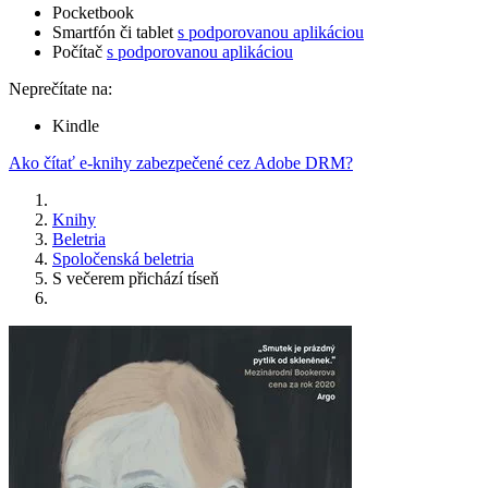
Pocketbook
Smartfón či tablet
s podporovanou aplikáciou
Počítač
s podporovanou aplikáciou
Neprečítate na:
Kindle
Ako čítať e-knihy zabezpečené cez Adobe DRM?
Knihy
Beletria
Spoločenská beletria
S večerem přichází tíseň