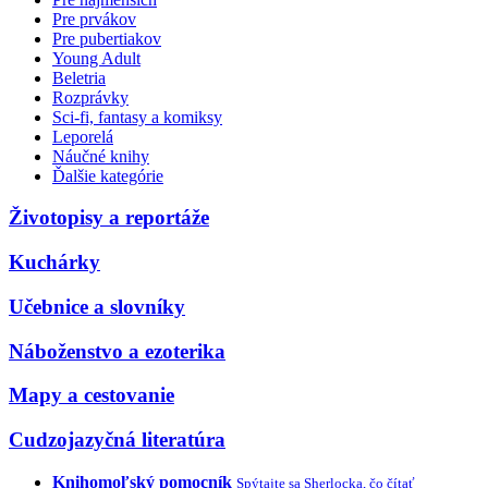
Pre prvákov
Pre pubertiakov
Young Adult
Beletria
Rozprávky
Sci-fi, fantasy a komiksy
Leporelá
Náučné knihy
Ďalšie kategórie
Životopisy a reportáže
Kuchárky
Učebnice a slovníky
Náboženstvo a ezoterika
Mapy a cestovanie
Cudzojazyčná literatúra
Knihomoľský pomocník
Spýtajte sa Sherlocka, čo čítať