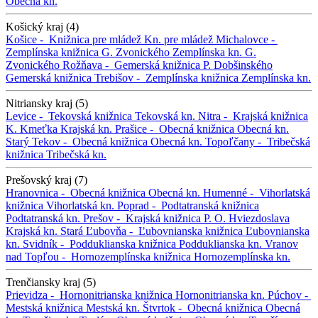
Obecná kn.
Košický kraj (4)
Košice -
Knižnica pre mládež
Kn. pre mládež
Michalovce -
Zemplínska knižnica G. Zvonického
Zemplínska kn. G.
Zvonického
Rožňava -
Gemerská knižnica P. Dobšinského
Gemerská knižnica
Trebišov -
Zemplínska knižnica
Zemplínska kn.
Nitriansky kraj (5)
Levice -
Tekovská knižnica
Tekovská kn.
Nitra -
Krajská knižnica
K. Kmeťka
Krajská kn.
Prašice -
Obecná knižnica
Obecná kn.
Starý Tekov -
Obecná knižnica
Obecná kn.
Topoľčany -
Tribečská
knižnica
Tribečská kn.
Prešovský kraj (7)
Hranovnica -
Obecná knižnica
Obecná kn.
Humenné -
Vihorlatská
knižnica
Vihorlatská kn.
Poprad -
Podtatranská knižnica
Podtatranská kn.
Prešov -
Krajská knižnica P. O. Hviezdoslava
Krajská kn.
Stará Ľubovňa -
Ľubovnianska knižnica
Ľubovnianska
kn.
Svidník -
Podduklianska knižnica
Podduklianska kn.
Vranov
nad Topľou -
Hornozemplínska knižnica
Hornozemplínska kn.
Trenčiansky kraj (5)
Prievidza -
Hornonitrianska knižnica
Hornonitrianska kn.
Púchov -
Mestská knižnica
Mestská kn.
Štvrtok -
Obecná knižnica
Obecná