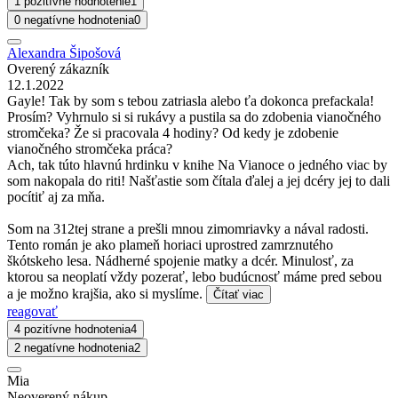
1 pozitívne hodnotenie
1
0 negatívne hodnotenia
0
Alexandra Šipošová
Overený zákazník
12.1.2022
Gayle! Tak by som s tebou zatriasla alebo ťa dokonca prefackala!
Prosím? Vyhrnulo si si rukávy a pustila sa do zdobenia vianočného
stromčeka? Že si pracovala 4 hodiny? Od kedy je zdobenie
vianočného stromčeka práca?
Ach, tak túto hlavnú hrdinku v knihe Na Vianoce o jedného viac by
som nakopala do riti! Našťastie som čítala ďalej a jej dcéry jej to dali
pocítiť aj za mňa.
Som na 312tej strane a prešli mnou zimomriavky a nával radosti.
Tento román je ako plameň horiaci uprostred zamrznutého
škótskeho lesa. Nádherné spojenie matky a dcér. Minulosť, za
ktorou sa neoplatí vždy pozerať, lebo budúcnosť máme pred sebou
a je možno krajšia, ako si myslíme.
Čítať viac
reagovať
4 pozitívne hodnotenia
4
2 negatívne hodnotenia
2
Mia
Neoverený nákup