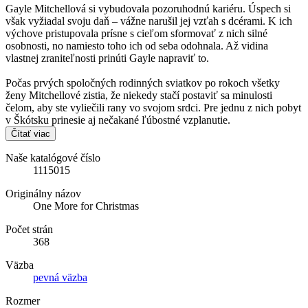
Gayle Mitchellová si vybudovala pozoruhodnú kariéru. Úspech si
však vyžiadal svoju daň – vážne narušil jej vzťah s dcérami. K ich
výchove pristupovala prísne s cieľom sformovať z nich silné
osobnosti, no namiesto toho ich od seba odohnala. Až vidina
vlastnej zraniteľnosti prinúti Gayle napraviť to.
Počas prvých spoločných rodinných sviatkov po rokoch všetky
ženy Mitchellové zistia, že niekedy stačí postaviť sa minulosti
čelom, aby ste vyliečili rany vo svojom srdci. Pre jednu z nich pobyt
v Škótsku prinesie aj nečakané ľúbostné vzplanutie.
Čítať viac
Naše katalógové číslo
1115015
Originálny názov
One More for Christmas
Počet strán
368
Väzba
pevná väzba
Rozmer