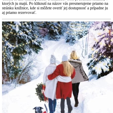
ktorých ju majú. Po kliknutí na názov vás presmerujeme priamo na
stránku knižnice, kde si môžete overiť jej dostupnosť a prípadne ju
aj priamo rezervovať.