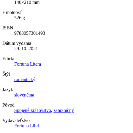
140×210 mm
Hmotnosť
526 g
ISBN
9788057301493
Dátum vydania
29. 10. 2021
Edícia
Fortuna Litera
Štýl
romantický
Jazyk
slovenčina
Pôvod
Spojené kráľovstvo
,
zahraničný
Vydavateľstvo
Fortuna Libri