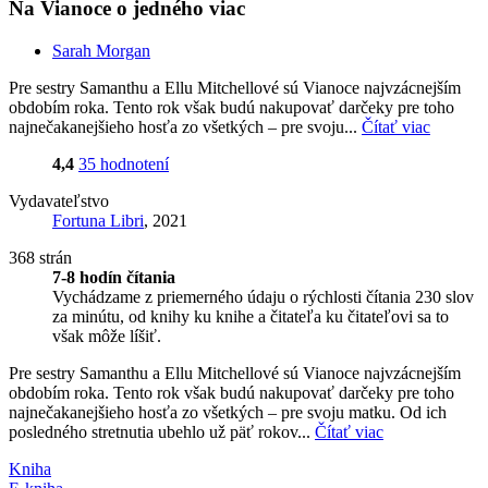
Na Vianoce o jedného viac
Sarah Morgan
Pre sestry Samanthu a Ellu Mitchellové sú Vianoce najvzácnejším
obdobím roka. Tento rok však budú nakupovať darčeky pre toho
najnečakanejšieho hosťa zo všetkých – pre svoju...
Čítať viac
4,4
35 hodnotení
Vydavateľstvo
Fortuna Libri
, 2021
368 strán
7-8 hodín čítania
Vychádzame z priemerného údaju o rýchlosti čítania 230 slov
za minútu, od knihy ku knihe a čitateľa ku čitateľovi sa to
však môže líšiť.
Pre sestry Samanthu a Ellu Mitchellové sú Vianoce najvzácnejším
obdobím roka. Tento rok však budú nakupovať darčeky pre toho
najnečakanejšieho hosťa zo všetkých – pre svoju matku. Od ich
posledného stretnutia ubehlo už päť rokov...
Čítať viac
Kniha