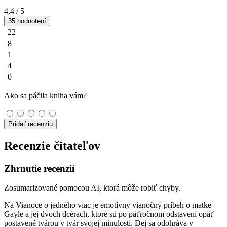
4,4
/ 5
35 hodnotení
22
8
1
4
0
Ako sa páčila kniha vám?
Pridať recenziu
Recenzie čitateľov
Zhrnutie recenzií
Zosumarizované pomocou AI, ktorá môže robiť chyby.
Na Vianoce o jedného viac je emotívny vianočný príbeh o matke
Gayle a jej dvoch dcérach, ktoré sú po päťročnom odstavení opäť
postavené tvárou v tvár svojej minulosti. Dej sa odohráva v