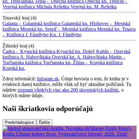
kn.
Trenčianska Teplá -
Obecná knižnica
Obecná kn.
Trenčín -
Verejná knižnica Michala Rešetku
Verejná kn. M. Rešetku
Trnavský kraj (4)
Galanta -
Galantská knižnica
Galantská kn.
Hlohovec -
Mestská
knižnica
Mestská kn.
Sereď -
Mestská knižnica
Mestská kn.
Trnava
-
Knižnica J. Fándlyho
Kn. J. Fándlyho
Žilinský kraj (4)
Čadca -
Kysucká knižnica
Kysucká kn.
Dolný Kubín -
Oravská
knižnica A. Habovštiaka
Oravská kn. A. Habovštiaka
Martin -
Turčianska knižnica
Turčianska kn.
Žilina -
Krajská knižnica
Krajská kn.
Zdroj informácií:
Infogate.sk
. Údaje hovoria o tom, že kniha je v
evidencii danej knižnice, môže však už byť aktuálne požičaná. Tu
nájdete
zoznam všetkých viac ako 200 slovenských knižníc
, o
ktorých máme údaje.
Naši škriatkovia odporúčajú
Predchádzajúce
Ďalšie