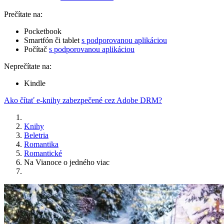
Prečítate na:
Pocketbook
Smartfón či tablet
s podporovanou aplikáciou
Počítač
s podporovanou aplikáciou
Neprečítate na:
Kindle
Ako čítať e-knihy zabezpečené cez Adobe DRM?
Knihy
Beletria
Romantika
Romantické
Na Vianoce o jedného viac