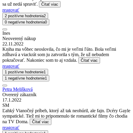
sa už nedá spraviť.
Čítať viac
reagovať
2 pozitívne hodnotenia
2
0 negatívne hodnotenia
0
Ines
Neoverený nákup
22.11.2022
Kniha ma vôbec neoslovila, čo mi je veľmi ľúto. Bola veľmi
zdĺhavá a viackrát som ju zatvorila s tým, že už nebudem
pokračovať. Nakoniec som to aj vzdala.
Čítať viac
reagovať
1 pozitívne hodnotenie
1
1 negatívne hodnotenie
1
Petra Melišková
Overený zákazník
17.1.2022
SM
Ľahký Vianočný príbeh, ktorý až tak neohúril, ale fajn. Dcéry Gayle
sympatické. Tiež mi to pripomenulo tie romantické filmy čo chodia
na TV Doma.
Čítať viac
reagovať