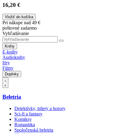
16,20 €
Vložiť do košíka
Pri nákupe nad 49 €
poštovné zadarmo
Vyhľadávanie
Knihy
E-knihy
Audioknihy
Hry
Filmy
Doplnky
Beletria
Detektívky, trilery a horory
Sci-fi a fantasy
Komiksy
Romantika
Spoločenská beletria