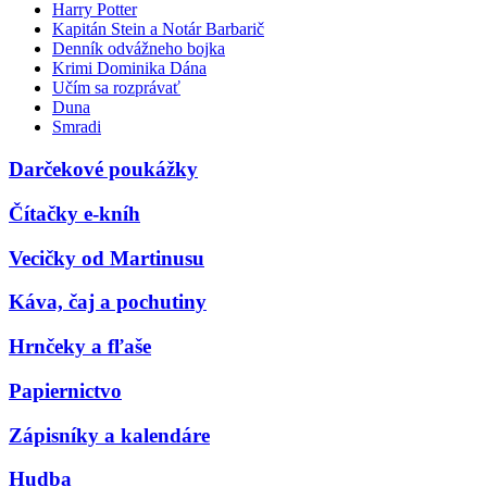
Harry Potter
Kapitán Stein a Notár Barbarič
Denník odvážneho bojka
Krimi Dominika Dána
Učím sa rozprávať
Duna
Smradi
Darčekové poukážky
Čítačky e-kníh
Vecičky od Martinusu
Káva, čaj a pochutiny
Hrnčeky a fľaše
Papiernictvo
Zápisníky a kalendáre
Hudba