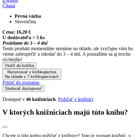
E-kniha
Čítaná
Pevná väzba
Slovenčina
Cena:
16,20 €
U dodávateľa > 5 ks
Posielame do 3 – 4 dní
Tento produkt momentálne nemáme na sklade, ale zvyčajne vám ho
vieme zabezpečiť a odoslať do 3 – 4 dní. A posnažíme sa aj trochu
rýchlejšie!
Vložiť do košíka
Rezervovať v kníhkupectve
Na sklade v 7 kníhkupectvách
Pridať do zoznamu
Sledovať dostupnosť
Dostupné v
46 knižniciach
.
Požičať v knižnici
V ktorých knižniciach majú túto knihu?
Chcete si túto knihu požičať z knižnice? Toto je zoznam knižníc, v