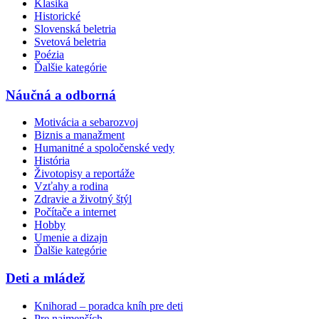
Klasika
Historické
Slovenská beletria
Svetová beletria
Poézia
Ďalšie kategórie
Náučná a odborná
Motivácia a sebarozvoj
Biznis a manažment
Humanitné a spoločenské vedy
História
Životopisy a reportáže
Vzťahy a rodina
Zdravie a životný štýl
Počítače a internet
Hobby
Umenie a dizajn
Ďalšie kategórie
Deti a mládež
Knihorad – poradca kníh pre deti
Pre najmenších