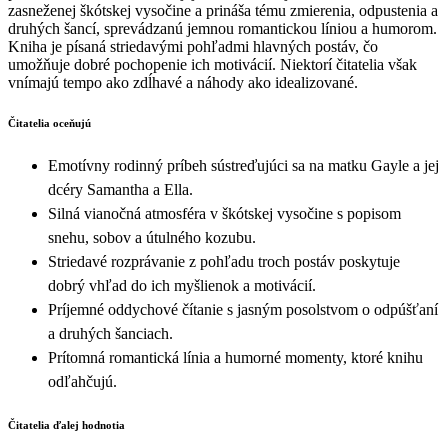
zasneženej škótskej vysočine a prináša tému zmierenia, odpustenia a
druhých šancí, sprevádzanú jemnou romantickou líniou a humorom.
Kniha je písaná striedavými pohľadmi hlavných postáv, čo
umožňuje dobré pochopenie ich motivácií. Niektorí čitatelia však
vnímajú tempo ako zdĺhavé a náhody ako idealizované.
Čitatelia oceňujú
Emotívny rodinný príbeh sústreďujúci sa na matku Gayle a jej
dcéry Samantha a Ella.
Silná vianočná atmosféra v škótskej vysočine s popisom
snehu, sobov a útulného kozubu.
Striedavé rozprávanie z pohľadu troch postáv poskytuje
dobrý vhľad do ich myšlienok a motivácií.
Príjemné oddychové čítanie s jasným posolstvom o odpúšťaní
a druhých šanciach.
Prítomná romantická línia a humorné momenty, ktoré knihu
odľahčujú.
Čitatelia ďalej hodnotia