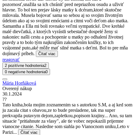
pozornosť,snažila sa ich chrániť pred nepriazňou osudu a uživiť
hlavne. To bol ten prejav lásky matky k dcéram,ktoré skutočne
milovala. Musela bojovať sama so sebou aj so svojim životným
údelom ako aj so svojimi emóciami a citmi voči deťom ako matka.
Samantha a Ella mi boli rovnako veľmi sympatické. Dve krehké
malé dievčatká, z ktorých vyrástli sebestačné dospelé ženy si
nakoniec našli cestu a pochopenie u matky po odhalení životnej
pravdy a to bolo tým najkrajším zakončením knižky, to ich
vzájomné puto,aké môže mať silné matka s deťmi. Bol to pre mňa
dojímavý príbeh.
Čítať viac
reagovať
2 pozitívne hodnotenia
2
0 negatívne hodnotenia
0
Mária Horňáková
Overený nákup
30.1.2024
??
Tato kniha,bola mojim zoznamenim sa s autorkou S.M, a aj ked som
ju zacala citat s obavou,ze to bude presladene, tak ma super
prekvapila putavym dejom,zapletkou,popisom krajiny... Ano, su tam
situacie "pritiahnute za vlasy", ale tie vobec nepokazili prijemne
vianocne citanie. Nasledne som siahla po Vianocnom uniku,Leto v
Parizi...
Čítať viac