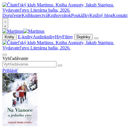
Doručenie
Kníhkupectvá
Knihovrátok
Poukážky
Knižný blog
Kontakt
E-knihy
Audioknihy
Hry
Filmy
Knihy
Doplnky
Vyhľadávanie
Prihlásiť