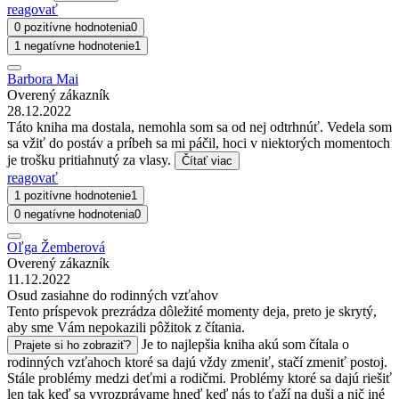
reagovať
0 pozitívne hodnotenia
0
1 negatívne hodnotenie
1
Barbora Mai
Overený zákazník
28.12.2022
Táto kniha ma dostala, nemohla som sa od nej odtrhnúť. Vedela som
sa vžiť do postáv a príbeh sa mi páčil, hoci v niektorých momentoch
je trošku pritiahnutý za vlasy.
Čítať viac
reagovať
1 pozitívne hodnotenie
1
0 negatívne hodnotenia
0
Oľga Žemberová
Overený zákazník
11.12.2022
Osud zasiahne do rodinných vzťahov
Tento príspevok prezrádza dôležité momenty deja, preto je skrytý,
aby sme Vám nepokazili pôžitok z čítania.
Je to najlepšia kniha akú som čítala o
Prajete si ho zobraziť?
rodinných vzťahoch ktoré sa dajú vždy zmeniť, stačí zmeniť postoj.
Stále problémy medzi deťmi a rodičmi. Problémy ktoré sa dajú riešiť
len tak keď sa vyrozprávame hneď keď nás to ťaží na duši a nič iné