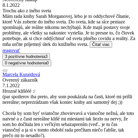
8.1.2022
Trochu ako z iného sveta
Mám rada knihy Sarah Morganovej, lebo je to oddychové čítanie,
ktoré Vás zoberie do iného sveta. Do sveta, kde sa síce peniaze
spomínajú, ale reálne nikomu nechýbajú. Kde majú postavy svoje
problémy, ale všetky sa nakoniec vyriešia. Je to presne to, čo človek
potrebuje, ak si chce oddýchnuť od sveta plného covidu a reality. Za
mňa určite príjemný útek do knižného sveta.
Čítať viac
reagovať
3 pozitívne hodnotenia
3
0 negatívne hodnotenia
0
Marcela Kurajdová
Overený zákazník
7.1.2022
Hrozné klišééé :/
(par spoilerov iba preto, aby som poukázala na časti, ktoré mi prišli
nereálne; neprezrádzam však koniec knihy ani samotný dej ;))
Chcela by som byť sviatočne zhovievavá a vianočne nežná, ale toto
naivné a z časti nereálne klišé mi miestami tak liezlo na nervy, že
som ho dočítala len s veľkým sebazaprením (veď.. je tu čas
vianočný a ja si v tomto období rada prečítam niečo ľahšie, tak
prečo mi to nesadlo?).