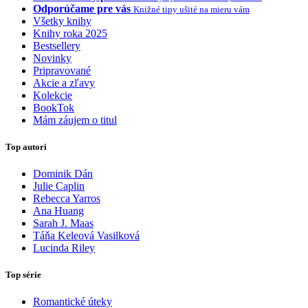
Odporúčame pre vás
Knižné tipy ušité na mieru vám
Všetky knihy
Knihy roka 2025
Bestsellery
Novinky
Pripravované
Akcie a zľavy
Kolekcie
BookTok
Mám záujem o titul
Top autori
Dominik Dán
Julie Caplin
Rebecca Yarros
Ana Huang
Sarah J. Maas
Táňa Keleová Vasilková
Lucinda Riley
Top série
Romantické úteky