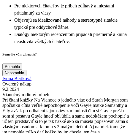
Pre niektorých čitateľov je príbeh zdĺhavý a miestami
pritiahnutý za vlasy.
Objavujú sa idealizované náhody a stereotypné situácie
typické pre oddychové žánre.
Dialógy niektorým recenzentom pripadali priemerné a kniha
neoslovila všetkých čitateľov.
Pomohlo vám zhrnutie?
Pomohlo
Nepomohlo
Ivona Beríková
Overený nákup
9.2.2024
Vianočný rodinný príbeh
Pri čítaní knižky Na Vianoce o jedného viac od Sarah Morgan som
spočiatku cítila veľké nepochopenie voči Gayle,matke Samanthy a
Elly avšak po odhalení tajomstiev z minulosti čím si Gayle prešla
som si postavu Gayle hneď obľúbila a sama nedokážem pochopiť a
už len predstaviť si to je tak ťažké ako sa musela popasovať sama s
vlastným osudom a k tomu s 2 malými deťmi. Aj napriek tomu,že
im nemohla toľko dať koľko by im chcela, ten čas a