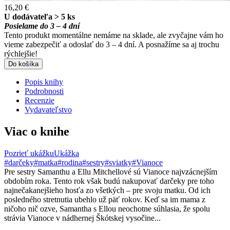
16,20 €
U dodávateľa > 5 ks
Posielame do 3 – 4 dní
Tento produkt momentálne nemáme na sklade, ale zvyčajne vám ho
vieme zabezpečiť a odoslať do 3 – 4 dní. A posnažíme sa aj trochu
rýchlejšie!
Do košíka
Popis knihy
Podrobnosti
Recenzie
Vydavateľstvo
Viac o knihe
Pozrieť ukážku
Ukážka
#darčeky
#matka
#rodina
#sestry
#sviatky
#Vianoce
Pre sestry Samanthu a Ellu Mitchellové sú Vianoce najvzácnejším
obdobím roka. Tento rok však budú nakupovať darčeky pre toho
najnečakanejšieho hosťa zo všetkých – pre svoju matku. Od ich
posledného stretnutia ubehlo už päť rokov. Keď sa im mama z
ničoho nič ozve, Samantha s Ellou neochotne súhlasia, že spolu
strávia Vianoce v nádhernej Škótskej vysočine...