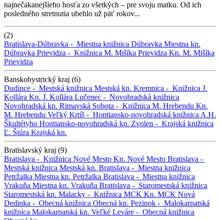
najnečakanejšieho hosťa zo všetkých – pre svoju matku. Od ich
posledného stretnutia ubehlo už päť rokov...
(2)
Bratislava-Dúbravka -
Miestna knižnica Dúbravka
Miestna kn.
Dúbravka
Prievidza -
Knižnica M. Mišíka Prievidza
Kn. M. Mišíka
Prievidza
Banskobystrický kraj (6)
Dudince -
Mestská knižnica
Mestská kn.
Kremnica -
Knižnica J.
Kollára
Kn. J. Kollára
Lučenec -
Novohradská knižnica
Novohradská kn.
Rimavská Sobota -
Knižnica M. Hrebendu
Kn.
M. Hrebendu
Veľký Krtíš -
Hontiansko-novohradská knižnica A.H.
Škultétyho
Hontiansko-novohradská kn.
Zvolen -
Krajská knižnica
Ľ. Štúra
Krajská kn.
Bratislavský kraj (9)
Bratislava -
Knižnica Nové Mesto
Kn. Nové Mesto
Bratislava -
Mestská knižnica
Mestská kn.
Bratislava -
Miestna knižnica
Petržalka
Miestna kn. Petržalka
Bratislava -
Miestna knižnica
Vrakuňa
Miestna kn. Vrakuňa
Bratislava -
Staromestská knižnica
Staromestská kn.
Malacky -
Knižnica MCK
Kn. MCK
Nová
Dedinka -
Obecná knižnica
Obecná kn.
Pezinok -
Malokarpatská
knižnica
Malokarpatská kn.
Veľké Leváre -
Obecná knižnica