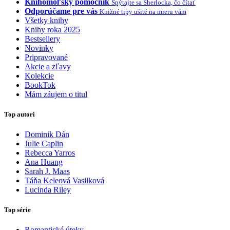
Knihomoľský pomocník
Spýtajte sa Sherlocka, čo čítať
Odporúčame pre vás
Knižné tipy ušité na mieru vám
Všetky knihy
Knihy roka 2025
Bestsellery
Novinky
Pripravované
Akcie a zľavy
Kolekcie
BookTok
Mám záujem o titul
Top autori
Dominik Dán
Julie Caplin
Rebecca Yarros
Ana Huang
Sarah J. Maas
Táňa Keleová Vasilková
Lucinda Riley
Top série
Romantické úteky