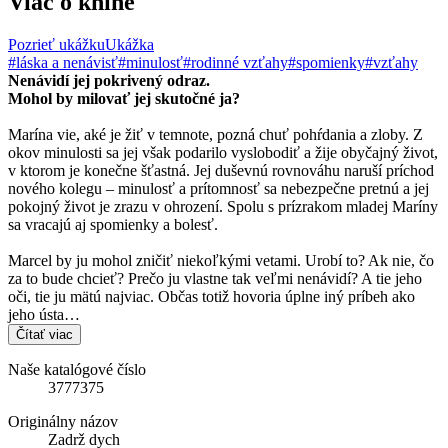
Viac o knihe
Pozrieť ukážku
Ukážka
#láska a nenávisť
#minulosť
#rodinné vzťahy
#spomienky
#vzťahy
Nenávidí jej pokrivený odraz.
Mohol by milovať jej skutočné ja?
Marína vie, aké je žiť v temnote, pozná chuť pohŕdania a zloby. Z
okov minulosti sa jej však podarilo vyslobodiť a žije obyčajný život,
v ktorom je konečne šťastná. Jej duševnú rovnováhu naruší príchod
nového kolegu – minulosť a prítomnosť sa nebezpečne pretnú a jej
pokojný život je zrazu v ohrození. Spolu s prízrakom mladej Maríny
sa vracajú aj spomienky a bolesť.
Marcel by ju mohol zničiť niekoľkými vetami. Urobí to? Ak nie, čo
za to bude chcieť? Prečo ju vlastne tak veľmi nenávidí? A tie jeho
oči, tie ju mätú najviac. Občas totiž hovoria úplne iný príbeh ako
jeho ústa…
Čítať viac
Naše katalógové číslo
3777375
Originálny názov
Zadrž dych