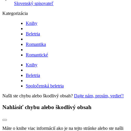
Slovenský spisovateľ
Kategorizácia
Knihy
Beletria
Romantika
Romantické
Knihy
Beletria
Spoločenská beletria
Našli ste chybu alebo škodlivý obsah?
Dajte nám, prosím, vedieť!
Nahlásiť chybu alebo škodlivý obsah
Máte o knihe viac informácií ako je na tejto stránke alebo ste našli