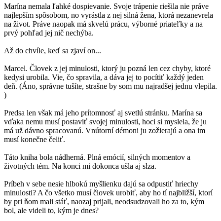
Marína nemala ľahké dospievanie. Svoje trápenie riešila nie práve
najlepším spôsobom, no vyrástla z nej silná žena, ktorá nezanevrela
na život. Práve naopak má skvelú prácu, výborné priateľky a na
prvý pohľad jej nič nechýba.
Až do chvíle, keď sa zjaví on...
Marcel. Človek z jej minulosti, ktorý ju pozná len cez chyby, ktoré
kedysi urobila. Vie, čo spravila, a dáva jej to pocítiť každý jeden
deň. (Áno, správne tušíte, strašne by som mu najradšej jednu vlepila.
)
Predsa len však má jeho prítomnosť aj svetlú stránku. Marína sa
vďaka nemu musí postaviť svojej minulosti, hoci si myslela, že ju
má už dávno spracovanú. Vnútorní démoni ju zožierajú a ona im
musí konečne čeliť.
Táto kniha bola nádherná. Plná emócií, silných momentov a
životných tém. Na konci mi dokonca ušla aj slza.
Príbeh v sebe nesie hlbokú myšlienku dajú sa odpustiť hriechy
minulosti? A čo všetko musí človek urobiť, aby ho tí najbližší, ktorí
by pri ňom mali stáť, naozaj prijali, neodsudzovali ho za to, kým
bol, ale videli to, kým je dnes?