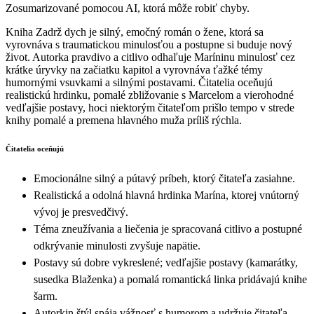
Zosumarizované pomocou AI, ktorá môže robiť chyby.
Kniha Zadrž dych je silný, emočný román o žene, ktorá sa
vyrovnáva s traumatickou minulosťou a postupne si buduje nový
život. Autorka pravdivo a citlivo odhaľuje Maríninu minulosť cez
krátke úryvky na začiatku kapitol a vyrovnáva ťažké témy
humornými vsuvkami a silnými postavami. Čitatelia oceňujú
realistickú hrdinku, pomalé zbližovanie s Marcelom a vierohodné
vedľajšie postavy, hoci niektorým čitateľom prišlo tempo v strede
knihy pomalé a premena hlavného muža príliš rýchla.
Čitatelia oceňujú
Emocionálne silný a pútavý príbeh, ktorý čitateľa zasiahne.
Realistická a odolná hlavná hrdinka Marína, ktorej vnútorný
vývoj je presvedčivý.
Téma zneužívania a liečenia je spracovaná citlivo a postupné
odkrývanie minulosti zvyšuje napätie.
Postavy sú dobre vykreslené; vedľajšie postavy (kamarátky,
susedka Blaženka) a pomalá romantická linka pridávajú knihe
šarm.
Autorkin štýl spája vážnosť s humorom a udržuje čitateľa