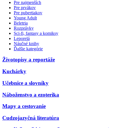
Pre najmenších
Pre prvákov
Pre pubertiakov
Young Adult
Beletria
Rozprávky
Sci-fi, fantasy a komiksy
Leporelá
Náučné knihy
Ďalšie kategórie
Životopisy a reportáže
Kuchárky
Učebnice a slovníky
Náboženstvo a ezoterika
Mapy a cestovanie
Cudzojazyčná literatúra