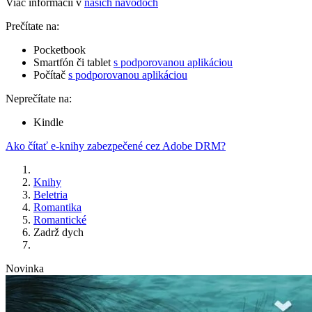
Viac informácií v
našich návodoch
Prečítate na:
Pocketbook
Smartfón či tablet
s podporovanou aplikáciou
Počítač
s podporovanou aplikáciou
Neprečítate na:
Kindle
Ako čítať e-knihy zabezpečené cez Adobe DRM?
Knihy
Beletria
Romantika
Romantické
Zadrž dych
Novinka