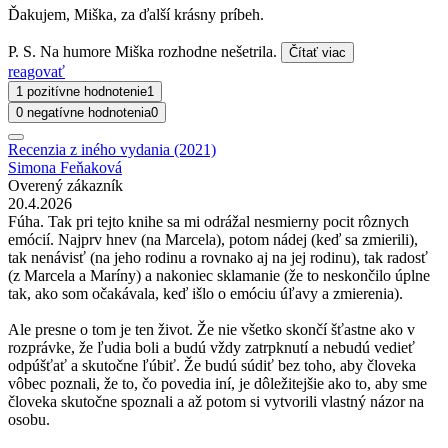
Ďakujem, Miška, za ďalší krásny príbeh.
P. S. Na humore Miška rozhodne nešetrila.
Čítať viac
reagovať
1 pozitívne hodnotenie
1
0 negatívne hodnotenia
0
Recenzia z iného vydania (2021)
Simona Feňaková
Overený zákazník
20.4.2026
Fúha. Tak pri tejto knihe sa mi odrážal nesmierny pocit rôznych
emócií. Najprv hnev (na Marcela), potom nádej (keď sa zmierili),
tak nenávisť (na jeho rodinu a rovnako aj na jej rodinu), tak radosť
(z Marcela a Maríny) a nakoniec sklamanie (že to neskončilo úplne
tak, ako som očakávala, keď išlo o emóciu úľavy a zmierenia).
Ale presne o tom je ten život. Že nie všetko skončí šťastne ako v
rozprávke, že ľudia boli a budú vždy zatrpknutí a nebudú vedieť
odpúšťať a skutočne ľúbiť. Že budú súdiť bez toho, aby človeka
vôbec poznali, že to, čo povedia iní, je dôležitejšie ako to, aby sme
človeka skutočne spoznali a až potom si vytvorili vlastný názor na
osobu.