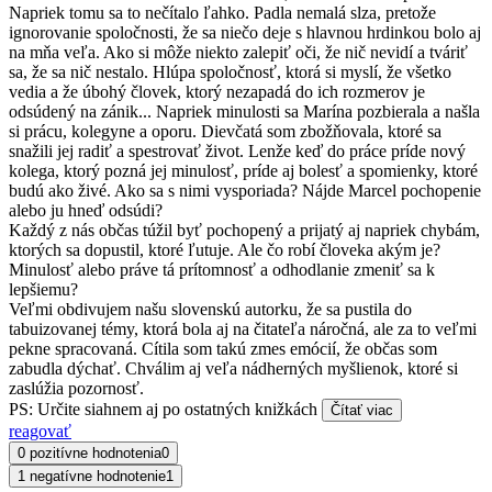
Napriek tomu sa to nečítalo ľahko. Padla nemalá slza, pretože
ignorovanie spoločnosti, že sa niečo deje s hlavnou hrdinkou bolo aj
na mňa veľa. Ako si môže niekto zalepiť oči, že nič nevidí a tváriť
sa, že sa nič nestalo. Hlúpa spoločnosť, ktorá si myslí, že všetko
vedia a že úbohý človek, ktorý nezapadá do ich rozmerov je
odsúdený na zánik... Napriek minulosti sa Marína pozbierala a našla
si prácu, kolegyne a oporu. Dievčatá som zbožňovala, ktoré sa
snažili jej radiť a spestrovať život. Lenže keď do práce príde nový
kolega, ktorý pozná jej minulosť, príde aj bolesť a spomienky, ktoré
budú ako živé. Ako sa s nimi vysporiada? Nájde Marcel pochopenie
alebo ju hneď odsúdi?
Každý z nás občas túžil byť pochopený a prijatý aj napriek chybám,
ktorých sa dopustil, ktoré ľutuje. Ale čo robí človeka akým je?
Minulosť alebo práve tá prítomnosť a odhodlanie zmeniť sa k
lepšiemu?
Veľmi obdivujem našu slovenskú autorku, že sa pustila do
tabuizovanej témy, ktorá bola aj na čitateľa náročná, ale za to veľmi
pekne spracovaná. Cítila som takú zmes emócií, že občas som
zabudla dýchať. Chválim aj veľa nádherných myšlienok, ktoré si
zaslúžia pozornosť.
PS: Určite siahnem aj po ostatných knižkách
Čítať viac
reagovať
0 pozitívne hodnotenia
0
1 negatívne hodnotenie
1