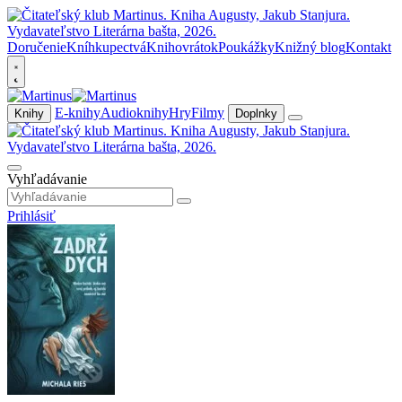
Doručenie
Kníhkupectvá
Knihovrátok
Poukážky
Knižný blog
Kontakt
E-knihy
Audioknihy
Hry
Filmy
Knihy
Doplnky
Vyhľadávanie
Prihlásiť