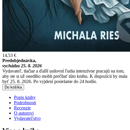
14,53 €
Predobjednávka,
vychádza 25. 8. 2026
Vydavateľ, tlačiar a ďalší usilovní ľudia intenzívne pracujú na tom,
aby ste si už onedlho mohli prečítať túto knihu. K dispozícii by mala
byť 25. 8. 2026. Po vyjdení posielame do 24 hodín.
Do košíka
Popis knihy
Podrobnosti
Recenzie
O autorovi
Vydavateľstvo