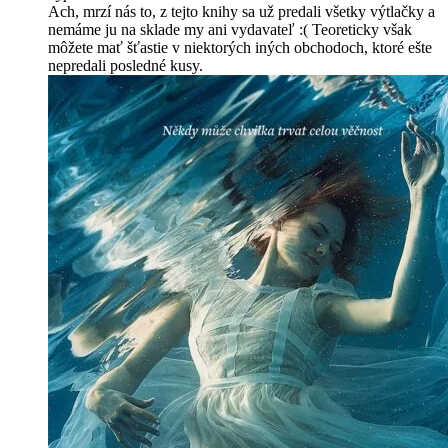
Ach, mrzí nás to, z tejto knihy sa už predali všetky výtlačky a
nemáme ju na sklade my ani vydavateľ :( Teoreticky však
môžete mať šťastie v niektorých iných obchodoch, ktoré ešte
nepredali posledné kusy.