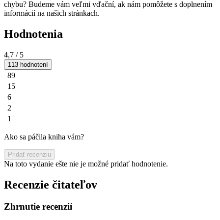
chybu? Budeme vám veľmi vďační, ak nám pomôžete s doplnením
informácií na našich stránkach.
Hodnotenia
4,7
/ 5
113 hodnotení
89
15
6
2
1
Ako sa páčila kniha vám?
Pridať recenziu
Na toto vydanie ešte nie je možné pridať hodnotenie.
Recenzie čitateľov
Zhrnutie recenzií