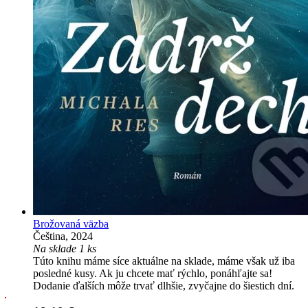
Brožovaná väzba
Čeština, 2024
Na sklade 1 ks
Túto knihu máme síce aktuálne na sklade, máme však už iba
posledné kusy. Ak ju chcete mať rýchlo, ponáhľajte sa!
Dodanie ďalších môže trvať dlhšie, zvyčajne do šiestich dní.