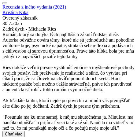
Recenzia z iného vydania (2021)
Kristína Kika
Overený zákazník
30.7.2025
Zadrž dych - Michaela Ries
Román, ktorý sa dotýka tých najhlbších zákutí ľudskej duše.
Autorka odvážne otvára témy, ktoré nie sú jednoduché ani pohodlné
vnútorné boje, psychické napätie, strata či sebareflexia a podáva ich
s citlivosťou aj surovou úprimnosťou. Práve táto hĺbka bola pre mňa
jedným z najväčších pozitív tejto knihy.
Ries dokáže veľmi presne vystihnúť emócie a myšlienkové pochody
svojich postáv. Ich prežívanie je realistické a silné, čo vytvára pri
čítaní pocit, že sa človek na chvíľu ponoril do ich sveta. Hoci
niektoré pasáže boli možno ťažšie stráviteľné, práve ich pravdivosť
a autentickosť robí z tohto románu výnimočné dielo.
Ak hľadáte knihu, ktorá nejde po povrchu a prinúti vás premýšľať
ešte dlho po jej dočítaní, Zadrž dych je presne tým príbehom.
"Posunula ma ku mne samej, k môjmu skutočnému ja. Minulosť ma
naučila odpúšťať a prijímať veci také aké sú. Naučila ma vidieť viac
než to, čo mi ponúkajú moje oči a čo počujú moje moje uši."
Čítať viac