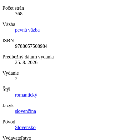
Počet strán
368
Väzba
pevná väzba
ISBN
9788057508984
Predbežný dátum vydania
25. 8. 2026
Vydanie
2
Štýl
romantický
Jazyk
slovenčina
Pôvod
Slovensko
Vydavateľstvo