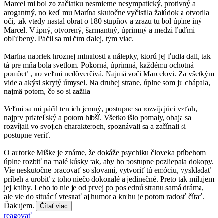
Marcel mi bol zo začiatku nesmierne nesympatický, protivný a
arogantný, no keď mu Marína skutočne vyčistila žalúdok a otvorila
oči, tak vtedy nastal obrat o 180 stupňov a zrazu tu bol úplne iný
Marcel. Vtipný, otvorený, šarmantný, úprimný a medzi ľuďmi
obľúbený. Páčil sa mi čím ďalej, tým viac.
Marína napriek hroznej minulosti a nálepky, ktorú jej ľudia dali, tak
tá pre mňa bola svetlom. Pokorná, úprimná, každému ochotná
pomôcť , no veľmi nedôverčivá. Najmä voči Marcelovi. Za všetkým
videla akýsi skrytý úmysel. Na druhej strane, úplne som ju chápala,
najmä potom, čo so si zažila.
Veľmi sa mi páčil ten ich jemný, postupne sa rozvíjajúci vzťah,
najprv priateľský a potom hlbší. Všetko išlo pomaly, obaja sa
rozvíjali vo svojich charakteroch, spoznávali sa a začínali si
postupne veriť.
O autorke Miške je známe, že dokáže psychiku človeka príbehom
úplne rozbiť na malé kúsky tak, aby ho postupne pozliepala dokopy.
Vie neskutočne pracovať so slovami, vytvoriť tú emóciu, vyskladať
príbeh a urobiť z toho niečo dokonalé a jedinečné. Preto tak milujem
jej knihy. Lebo to nie je od prvej po poslednú stranu samá dráma,
ale vie do situácií vtesnať aj humor a knihu je potom radosť čítať.
Ďakujem.
Čítať viac
reagovať