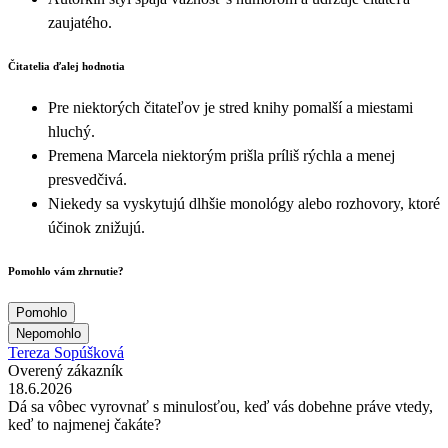
zaujatého.
Čitatelia ďalej hodnotia
Pre niektorých čitateľov je stred knihy pomalší a miestami
hluchý.
Premena Marcela niektorým prišla príliš rýchla a menej
presvedčivá.
Niekedy sa vyskytujú dlhšie monológy alebo rozhovory, ktoré
účinok znižujú.
Pomohlo vám zhrnutie?
Pomohlo
Nepomohlo
Tereza Sopúšková
Overený zákazník
18.6.2026
Dá sa vôbec vyrovnať s minulosťou, keď vás dobehne práve vtedy,
keď to najmenej čakáte?