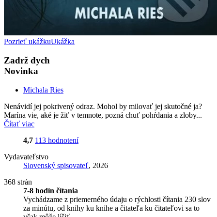
Pozrieť ukážku
Ukážka
Zadrž dych
Novinka
Michala Ries
Nenávidí jej pokrivený odraz. Mohol by milovať jej skutočné ja?
Marína vie, aké je žiť v temnote, pozná chuť pohŕdania a zloby...
Čítať viac
4,7
113 hodnotení
Vydavateľstvo
Slovenský spisovateľ
, 2026
368 strán
7-8 hodín čítania
Vychádzame z priemerného údaju o rýchlosti čítania 230 slov
za minútu, od knihy ku knihe a čitateľa ku čitateľovi sa to
však môže líšiť.