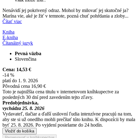
Nenávidí jej pokrivený odraz. Mohol by milovať jej skutočné ja?
Marína vie, aké je žiť v temnote, pozná chuť pohŕdania a zloby...
Čítať viac
Kniha
E-kniha
Čítaná
iný jazyk
Pevná väzba
Slovenčina
Cena:
14,53 €
-14 %
platí do 1. 9. 2026
Pôvodná cena
16,90 €
Toto je najnižšia cena titulu v internetovom kníhkupectve za
posledných 30 dní pred zavedením tejto zľavy.
Predobjednávka,
vychádza 25. 8. 2026
Vydavateľ, tlačiar a ďalší usilovní ľudia intenzívne pracujú na tom,
aby ste si už onedlho mohli prečítať túto knihu. K dispozícii by mala
byť 25. 8. 2026. Po vyjdení posielame do 24 hodín.
Vložiť do košíka
Rezervovať v kníhkupectve