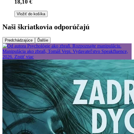
18,10 €
Vložiť do košíka
Naši škriatkovia odporúčajú
Predchádzajúce
Ďalšie