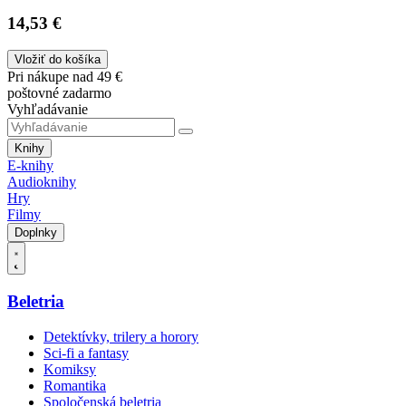
14,53 €
Vložiť do košíka
Pri nákupe nad 49 €
poštovné zadarmo
Vyhľadávanie
Knihy
E-knihy
Audioknihy
Hry
Filmy
Doplnky
Beletria
Detektívky, trilery a horory
Sci-fi a fantasy
Komiksy
Romantika
Spoločenská beletria