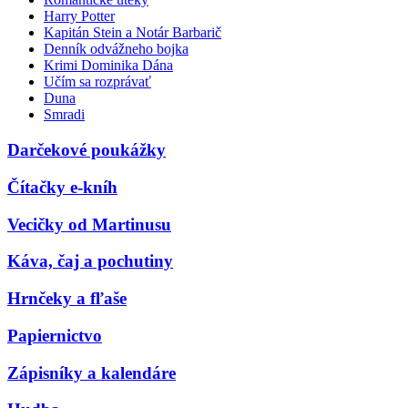
Harry Potter
Kapitán Stein a Notár Barbarič
Denník odvážneho bojka
Krimi Dominika Dána
Učím sa rozprávať
Duna
Smradi
Darčekové poukážky
Čítačky e-kníh
Vecičky od Martinusu
Káva, čaj a pochutiny
Hrnčeky a fľaše
Papiernictvo
Zápisníky a kalendáre