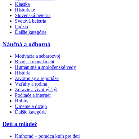
Klasika
Historické
Slovenská beletria
Svetová beletria
Poézia
Ďalšie kategórie
Náučná a odborná
Motivácia a sebarozvoj
Biznis a manažment
Humanitné a spoločenské vedy
História
Životopisy a reportáže
Vzťahy a rodina
Zdravie a životný štýl
Počítače a internet
Hobby
Umenie a dizajn
Ďalšie kategórie
Deti a mládež
Knihorad – poradca kníh pre deti