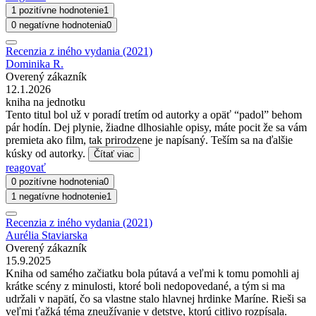
1 pozitívne hodnotenie
1
0 negatívne hodnotenia
0
Recenzia z iného vydania (2021)
Dominika R.
Overený zákazník
12.1.2026
kniha na jednotku
Tento titul bol už v poradí tretím od autorky a opäť “padol” behom
pár hodín. Dej plynie, žiadne dlhosiahle opisy, máte pocit že sa vám
premieta ako film, tak prirodzene je napísaný. Teším sa na ďalšie
kúsky od autorky.
Čítať viac
reagovať
0 pozitívne hodnotenia
0
1 negatívne hodnotenie
1
Recenzia z iného vydania (2021)
Aurélia Staviarska
Overený zákazník
15.9.2025
Kniha od samého začiatku bola pútavá a veľmi k tomu pomohli aj
krátke scény z minulosti, ktoré boli nedopovedané, a tým si ma
udržali v napätí, čo sa vlastne stalo hlavnej hrdinke Maríne. Rieši sa
veľmi ťažká téma zneužívanie v detstve, ktorú citlivo rozpísala.