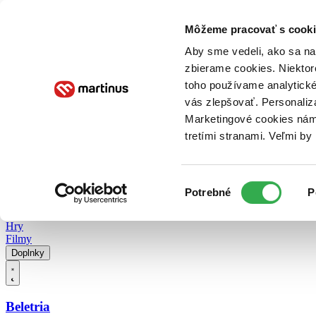
Doručenie
Kníhkupectvá
Knihovrátok
Poukážky
Knižný blog
Kontakt
Môžeme pracovať s cooki
Aby sme vedeli, ako sa na 
zbierame cookies. Niektor
E-knihy
Audioknihy
Hry
Filmy
Knihy
Doplnky
toho používame analytické
vás zlepšovať. Personaliz
Vyhľadávanie
Marketingové cookies nám 
tretími stranami. Veľmi b
Prihlásiť
Vyhľadávanie
Výber
Knihy
Potrebné
P
súhlasu
E-knihy
Audioknihy
Hry
Filmy
Doplnky
Beletria