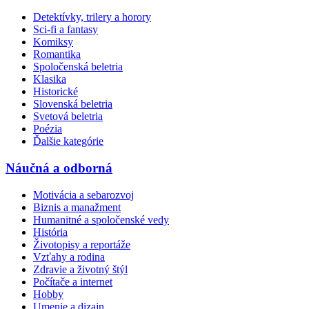
Detektívky, trilery a horory
Sci-fi a fantasy
Komiksy
Romantika
Spoločenská beletria
Klasika
Historické
Slovenská beletria
Svetová beletria
Poézia
Ďalšie kategórie
Náučná a odborná
Motivácia a sebarozvoj
Biznis a manažment
Humanitné a spoločenské vedy
História
Životopisy a reportáže
Vzťahy a rodina
Zdravie a životný štýl
Počítače a internet
Hobby
Umenie a dizajn