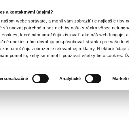
es a kontaktnými údajmi?
našom webe správate, a mohli vám zobraziť tie najlepšie tipy n
é sú naozaj potrebné a bez nich by naša stránka vôbec nefung
 cookies, ktoré nám umožňujú zisťovať, ako náš web funguje, a 
ačné cookies nám dovoľujú prispôsobovať stránku pre vašu lepši
zas umožňujú zobrazenie relevantnej reklamy. Niektoré údaje z
y nám pomohlo, keby sme mohli používať všetky tieto cookies. 
ersonalizačné
Analytické
Marketi