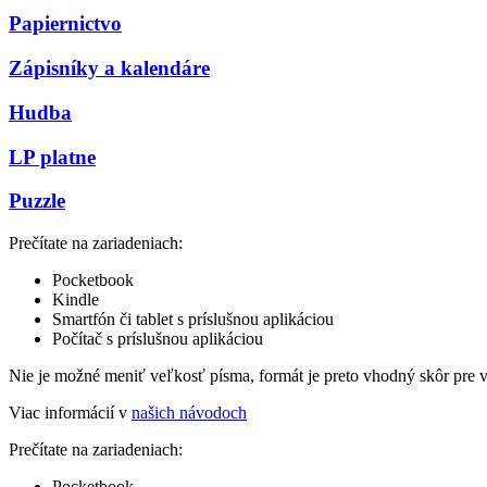
Papiernictvo
Zápisníky a kalendáre
Hudba
LP platne
Puzzle
Prečítate na zariadeniach:
Pocketbook
Kindle
Smartfón či tablet s príslušnou aplikáciou
Počítač s príslušnou aplikáciou
Nie je možné meniť veľkosť písma, formát je preto vhodný skôr pre 
Viac informácií v
našich návodoch
Prečítate na zariadeniach:
Pocketbook