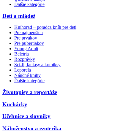
Ďalšie kategórie
Deti a mládež
Knihorad – poradca kníh pre deti
Pre najmenších
Pre prvákov
Pre pubertiakov
Young Adult
Beletria
Rozprávky
Sci-fi, fantasy a komiksy
Leporelá
Náučné knihy
Ďalšie kategórie
Životopisy a reportáže
Kuchárky
Učebnice a slovníky
Náboženstvo a ezoterika