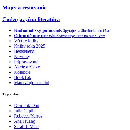
Mapy a cestovanie
Cudzojazyčná literatúra
Knihomoľský pomocník
Spýtajte sa Sherlocka, čo čítať
Odporúčame pre vás
Knižné tipy ušité na mieru vám
Všetky knihy
Knihy roka 2025
Bestsellery
Novinky
Pripravované
Akcie a zľavy
Kolekcie
BookTok
Mám záujem o titul
Top autori
Dominik Dán
Julie Caplin
Rebecca Yarros
Ana Huang
Sarah J. Maas