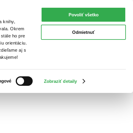
Povoliť všetko
a knihy,
ovala. Okrem
Odmietnuť
stále ho pre
u orientáciu.
dieľame aj s
Ďakujeme!
ngové
Zobraziť detaily