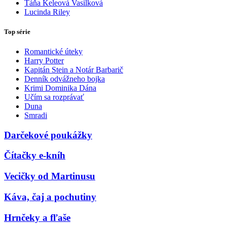
Táňa Keleová Vasilková
Lucinda Riley
Top série
Romantické úteky
Harry Potter
Kapitán Stein a Notár Barbarič
Denník odvážneho bojka
Krimi Dominika Dána
Učím sa rozprávať
Duna
Smradi
Darčekové poukážky
Čítačky e-kníh
Vecičky od Martinusu
Káva, čaj a pochutiny
Hrnčeky a fľaše