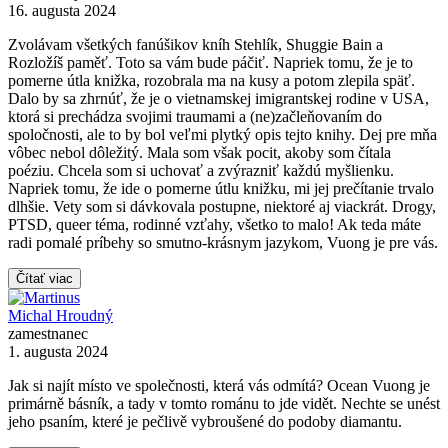
16. augusta 2024
Zvolávam všetkých fanúšikov kníh Stehlík, Shuggie Bain a
Rozložíš paměť. Toto sa vám bude páčiť. Napriek tomu, že je to
pomerne útla knižka, rozobrala ma na kusy a potom zlepila späť.
Dalo by sa zhrnúť, že je o vietnamskej imigrantskej rodine v USA,
ktorá si prechádza svojimi traumami a (ne)začleňovaním do
spoločnosti, ale to by bol veľmi plytký opis tejto knihy. Dej pre mňa
vôbec nebol dôležitý. Mala som však pocit, akoby som čítala
poéziu. Chcela som si uchovať a zvýrazniť každú myšlienku.
Napriek tomu, že ide o pomerne útlu knižku, mi jej prečítanie trvalo
dlhšie. Vety som si dávkovala postupne, niektoré aj viackrát. Drogy,
PTSD, queer téma, rodinné vzťahy, všetko to malo! Ak teda máte
radi pomalé príbehy so smutno-krásnym jazykom, Vuong je pre vás.
Čítať viac
Michal Hroudný
zamestnanec
1. augusta 2024
Jak si najít místo ve společnosti, která vás odmítá? Ocean Vuong je
primárně básník, a tady v tomto románu to jde vidět. Nechte se unést
jeho psaním, které je pečlivě vybroušené do podoby diamantu.