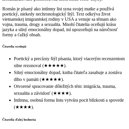
Román je písaný ako intímny list syna svojej matke a používá
poetický, niekedy nechronologický štýl. Text odkrýva život
vietnamskej imigrantskej rodiny v USA a venuje sa témam ako
vojna, trauma, drogy a sexualita. Mnohí čitatelia oceňujú krásu
jazyka a silný emocionálny dopad, iní upozorňujú na náročnosť
formy a ťažký obsah.
Čitatelia oceňujú
Poetický a precízny štýl písania, ktorý viacerým recenzentom
silne rezonoval (★★★★★).
Silný emocionálny dopad, kniha čitateľa zasahuje a zostáva
dlho v pamäti (★★★★★).
Otvorené spracovanie dôležitých tém: imigrácia, trauma,
sexualita a závislosť (★★★★).
Intímna, osobná forma listu vytvára pocit blízkosti a spovede
(★★★★).
Čitatelia ďalej hodnotia