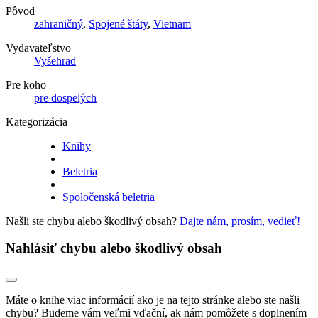
Pôvod
zahraničný
,
Spojené štáty
,
Vietnam
Vydavateľstvo
Vyšehrad
Pre koho
pre dospelých
Kategorizácia
Knihy
Beletria
Spoločenská beletria
Našli ste chybu alebo škodlivý obsah?
Dajte nám, prosím, vedieť!
Nahlásiť chybu alebo škodlivý obsah
Máte o knihe viac informácií ako je na tejto stránke alebo ste našli
chybu? Budeme vám veľmi vďační, ak nám pomôžete s doplnením