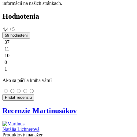
informácií na našich stránkach.
Hodnotenia
4,4
/ 5
59 hodnotení
37
11
10
0
1
Ako sa páčila kniha vám?
Pridať recenziu
Recenzie Martinusákov
Natália Lichnerová
Produktový manažér