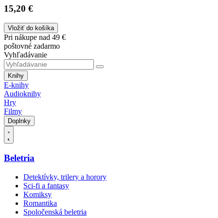
15,20 €
Vložiť do košíka
Pri nákupe nad 49 €
poštovné zadarmo
Vyhľadávanie
Knihy
E-knihy
Audioknihy
Hry
Filmy
Doplnky
Beletria
Detektívky, trilery a horory
Sci-fi a fantasy
Komiksy
Romantika
Spoločenská beletria