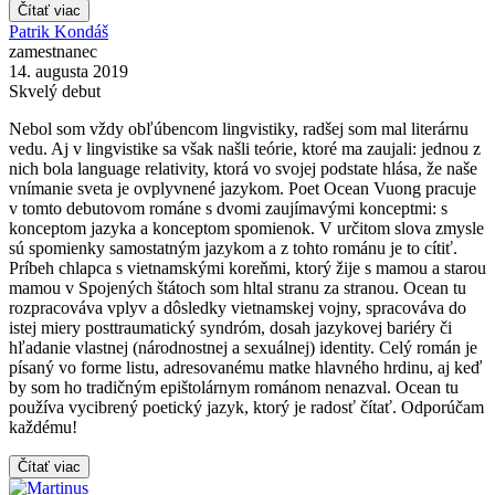
Čítať viac
Patrik Kondáš
zamestnanec
14. augusta 2019
Skvelý debut
Nebol som vždy obľúbencom lingvistiky, radšej som mal literárnu
vedu. Aj v lingvistike sa však našli teórie, ktoré ma zaujali: jednou z
nich bola language relativity, ktorá vo svojej podstate hlása, že naše
vnímanie sveta je ovplyvnené jazykom. Poet Ocean Vuong pracuje
v tomto debutovom románe s dvomi zaujímavými konceptmi: s
konceptom jazyka a konceptom spomienok. V určitom slova zmysle
sú spomienky samostatným jazykom a z tohto románu je to cítiť.
Príbeh chlapca s vietnamskými koreňmi, ktorý žije s mamou a starou
mamou v Spojených štátoch som hltal stranu za stranou. Ocean tu
rozpracováva vplyv a dôsledky vietnamskej vojny, spracováva do
istej miery posttraumatický syndróm, dosah jazykovej bariéry či
hľadanie vlastnej (národnostnej a sexuálnej) identity. Celý román je
písaný vo forme listu, adresovanému matke hlavného hrdinu, aj keď
by som ho tradičným epištolárnym románom nenazval. Ocean tu
používa vycibrený poetický jazyk, ktorý je radosť čítať. Odporúčam
každému!
Čítať viac