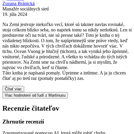
Zuzana Bránická
Manažér sociálnych sietí
19. júla 2024
Na Zemi jestvuje niekoľko vecí, ktoré sú takmer navlas rovnaké,
stoja celkom blízko seba, no napriek tomu sa nikdy nedotknú. Len si
predstavme oči na tvári, nie sú presne také? Toto je kniha o tej
vzdialenej blízkosti. O tom, že najúprimnejší sme práve vtedy, keď
nás nikto nepočúva. V tých chvíľach dokážeme hovoriť viac. V
tichu. Ocean Vuong je hlučný (tichom), a tak vyniká jeho úprimné,
vnútorné, ľudské a prirodzené. A všetko to vchádza do tých istých
priestorov. Na Zemi sme na chvíľu nádherní, ja si myslím, že
najviac vo chvíľach, keď si čítame.
Táto kniha je napísaná pomaly. Úprimne a intímne. A ja ju chcem
čítať aj po tretí raz (pomaly pomaličky) zas.
Čítať viac
Viac hodnotení od ľudí z Martinusu
Recenzie čitateľov
Zhrnutie recenzií
Zosumarizované pomocou AI, ktorá môže robiť chyby.