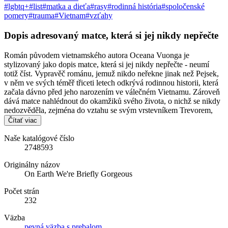
#lgbtq+
#list
#matka a dieťa
#rasy
#rodinná história
#spoločenské
pomery
#trauma
#Vietnam
#vzťahy
Dopis adresovaný matce, která si jej nikdy nepřečte
Román původem vietnamského autora Oceana Vuonga je
stylizovaný jako dopis matce, která si jej nikdy nepřečte - neumí
totiž číst. Vypravěč románu, jemuž nikdo neřekne jinak než Pejsek,
v něm ve svých téměř třiceti letech odkrývá rodinnou historii, která
začala dávno před jeho narozením ve válečném Vietnamu. Zároveň
dává matce nahlédnout do okamžiků svého života, o nichž se nikdy
nedozvěděla, zejména do vztahu se svým vrstevníkem Trevorem,
Čítať viac
Naše katalógové číslo
2748593
Originálny názov
On Earth We're Briefly Gorgeous
Počet strán
232
Väzba
pevná väzba s prebalom