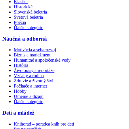
Klasika
Historické
Slovenská beletria
Svetová beletria
Poézia
Ďalšie kategórie
Náučná a odborná
Motivácia a sebarozvoj
Biznis a manažment
Humanitné a spoločenské vedy
História
Životopisy a reportáže
Vzťahy a rodina
Zdravie a životný štýl
Počítače a internet
Hobby
Umenie a dizajn
Ďalšie kategórie
Deti a mládež
Knihorad – poradca kníh pre deti