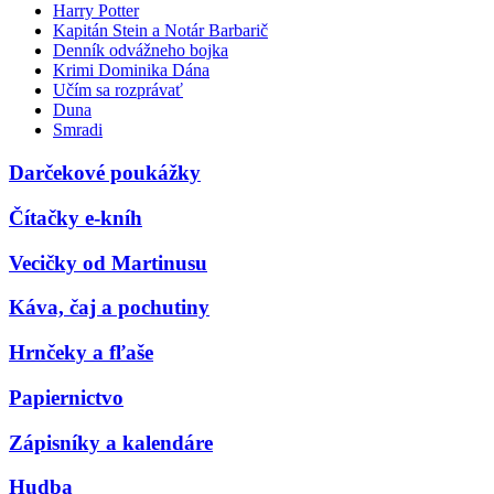
Harry Potter
Kapitán Stein a Notár Barbarič
Denník odvážneho bojka
Krimi Dominika Dána
Učím sa rozprávať
Duna
Smradi
Darčekové poukážky
Čítačky e-kníh
Vecičky od Martinusu
Káva, čaj a pochutiny
Hrnčeky a fľaše
Papiernictvo
Zápisníky a kalendáre
Hudba