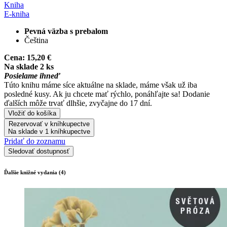
Kniha
E-kniha
Pevná väzba s prebalom
Čeština
Cena:
15,20 €
Na sklade 2 ks
Posielame ihneď
Túto knihu máme síce aktuálne na sklade, máme však už iba
posledné kusy. Ak ju chcete mať rýchlo, ponáhľajte sa! Dodanie
ďalších môže trvať dlhšie, zvyčajne do 17 dní.
Vložiť do košíka
Rezervovať v kníhkupectve
Na sklade v 1 kníhkupectve
Pridať do zoznamu
Sledovať dostupnosť
Ďalšie knižné vydania (4)