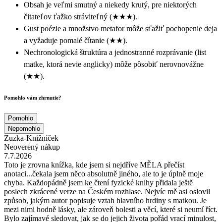
Obsah je veľmi smutný a niekedy krutý, pre niektorých
čitateľov ťažko stráviteľný (★★★).
Gust poézie a množstvo metafor môže sťažiť pochopenie deja
a vyžaduje pomalé čítanie (★★).
Nechronologická štruktúra a jednostranné rozprávanie (list
matke, ktorá nevie anglicky) môže pôsobiť nerovnovážne
(★★).
Pomohlo vám zhrnutie?
Pomohlo
Nepomohlo
Zuzka-Knižníček
Neoverený nákup
7.7.2026
Toto je zrovna knížka, kde jsem si nejdříve MĚLA přečíst
anotaci...čekala jsem něco absolutně jiného, ale to je úplně moje
chyba. Každopádně jsem ke čtení fyzické knihy přidala ještě
poslech zkrácené verze na Českém rozhlase. Nejvíc mě asi oslovil
způsob, jakým autor popisuje vztah hlavního hrdiny s matkou. Je
mezi nimi hodně lásky, ale zároveň bolesti a věcí, které si neumí říct.
Bylo zajímavé sledovat, jak se do jejich života pořád vrací minulost,