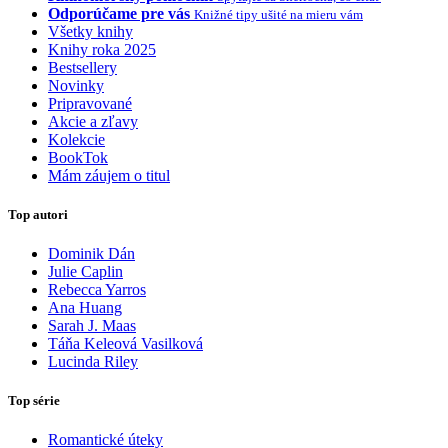
Odporúčame pre vás
Knižné tipy ušité na mieru vám
Všetky knihy
Knihy roka 2025
Bestsellery
Novinky
Pripravované
Akcie a zľavy
Kolekcie
BookTok
Mám záujem o titul
Top autori
Dominik Dán
Julie Caplin
Rebecca Yarros
Ana Huang
Sarah J. Maas
Táňa Keleová Vasilková
Lucinda Riley
Top série
Romantické úteky