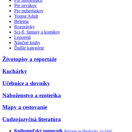
Pre najmenších
Pre prvákov
Pre pubertiakov
Young Adult
Beletria
Rozprávky
Sci-fi, fantasy a komiksy
Leporelá
Náučné knihy
Ďalšie kategórie
Životopisy a reportáže
Kuchárky
Učebnice a slovníky
Náboženstvo a ezoterika
Mapy a cestovanie
Cudzojazyčná literatúra
Knihomoľský pomocník
Spýtajte sa Sherlocka, čo čítať