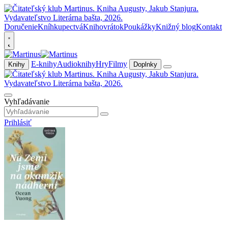
Doručenie
Kníhkupectvá
Knihovrátok
Poukážky
Knižný blog
Kontakt
E-knihy
Audioknihy
Hry
Filmy
Knihy
Doplnky
Vyhľadávanie
Prihlásiť