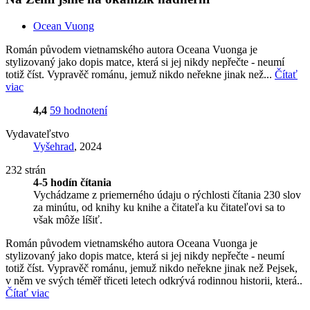
Ocean Vuong
Román původem vietnamského autora Oceana Vuonga je
stylizovaný jako dopis matce, která si jej nikdy nepřečte - neumí
totiž číst. Vypravěč románu, jemuž nikdo neřekne jinak než...
Čítať
viac
4,4
59 hodnotení
Vydavateľstvo
Vyšehrad
, 2024
232 strán
4-5 hodín čítania
Vychádzame z priemerného údaju o rýchlosti čítania 230 slov
za minútu, od knihy ku knihe a čitateľa ku čitateľovi sa to
však môže líšiť.
Román původem vietnamského autora Oceana Vuonga je
stylizovaný jako dopis matce, která si jej nikdy nepřečte - neumí
totiž číst. Vypravěč románu, jemuž nikdo neřekne jinak než Pejsek,
v něm ve svých téměř třiceti letech odkrývá rodinnou historii, která..
Čítať viac