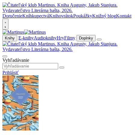
Doručenie
Kníhkupectvá
Knihovrátok
Poukážky
Knižný blog
Kontakt
E-knihy
Audioknihy
Hry
Filmy
Knihy
Doplnky
Vyhľadávanie
Prihlásiť