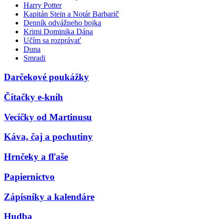
Harry Potter
Kapitán Stein a Notár Barbarič
Denník odvážneho bojka
Krimi Dominika Dána
Učím sa rozprávať
Duna
Smradi
Darčekové poukážky
Čítačky e-kníh
Vecičky od Martinusu
Káva, čaj a pochutiny
Hrnčeky a fľaše
Papiernictvo
Zápisníky a kalendáre
Hudba