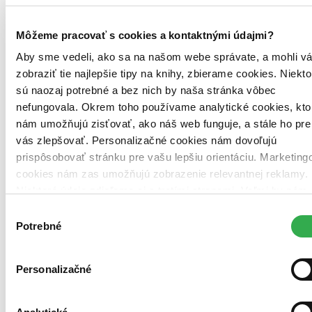
Môžeme pracovať s cookies a kontaktnými údajmi?
Aby sme vedeli, ako sa na našom webe správate, a mohli v
zobraziť tie najlepšie tipy na knihy, zbierame cookies. Niekto
sú naozaj potrebné a bez nich by naša stránka vôbec
nefungovala. Okrem toho používame analytické cookies, kto
nám umožňujú zisťovať, ako náš web funguje, a stále ho pre
vás zlepšovať. Personalizačné cookies nám dovoľujú
prispôsobovať stránku pre vašu lepšiu orientáciu. Marketing
cookies nám zas umožňujú zobrazenie relevantnej reklamy.
Niektoré údaje zdieľame aj s tretími stranami. Veľmi by nám
pomohlo, keby sme mohli používať všetky tieto cookies.
Výber
Ďakujeme!
Potrebné
súhlasu
Brožovaná väzba
Angličtina, 2014
Na sklade > 5 ks
Táto kniha sa môže na cestu ku vám vybrať prakticky
Personalizačné
okamžite! Ak si ju objednáte do 13:00 v pracovný deň,
odošleme vám ju ešte dnes, inak najneskôr nasledujúci
pracovný deň.