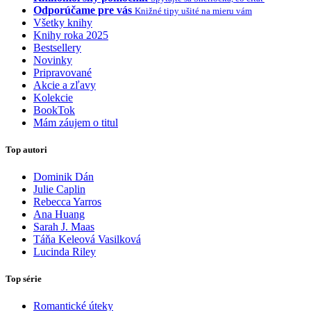
Odporúčame pre vás
Knižné tipy ušité na mieru vám
Všetky knihy
Knihy roka 2025
Bestsellery
Novinky
Pripravované
Akcie a zľavy
Kolekcie
BookTok
Mám záujem o titul
Top autori
Dominik Dán
Julie Caplin
Rebecca Yarros
Ana Huang
Sarah J. Maas
Táňa Keleová Vasilková
Lucinda Riley
Top série
Romantické úteky