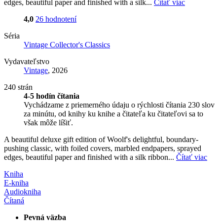
edges, beautiful paper and finished with a silk...
Čítať viac
4,0
26 hodnotení
Séria
Vintage Collector's Classics
Vydavateľstvo
Vintage
, 2026
240 strán
4-5 hodín čítania
Vychádzame z priemerného údaju o rýchlosti čítania 230 slov
za minútu, od knihy ku knihe a čitateľa ku čitateľovi sa to
však môže líšiť.
A beautiful deluxe gift edition of Woolf's delightful, boundary-
pushing classic, with foiled covers, marbled endpapers, sprayed
edges, beautiful paper and finished with a silk ribbon...
Čítať viac
Kniha
E-kniha
Audiokniha
Čítaná
Pevná väzba