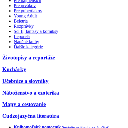
Pre najmenších
Pre prvákov
Pre pubertiakov
Young Adult
Beletria
Rozprávky
Sci-fi, fantasy a komiksy
Leporelá
Náučné knihy
Ďalšie kategórie
Životopisy a reportáže
Kuchárky
Učebnice a slovníky
Náboženstvo a ezoterika
Mapy a cestovanie
Cudzojazyčná literatúra
Knihomoľský pomocník
Spýtajte sa Sherlocka, čo čítať