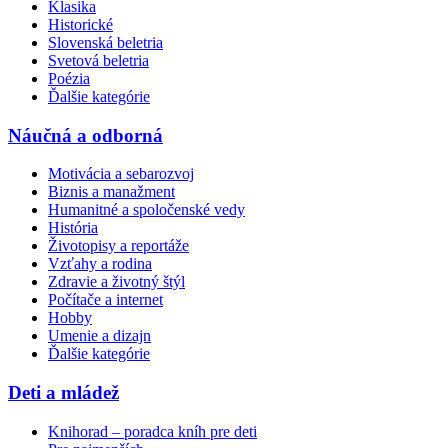
Klasika
Historické
Slovenská beletria
Svetová beletria
Poézia
Ďalšie kategórie
Náučná a odborná
Motivácia a sebarozvoj
Biznis a manažment
Humanitné a spoločenské vedy
História
Životopisy a reportáže
Vzťahy a rodina
Zdravie a životný štýl
Počítače a internet
Hobby
Umenie a dizajn
Ďalšie kategórie
Deti a mládež
Knihorad – poradca kníh pre deti