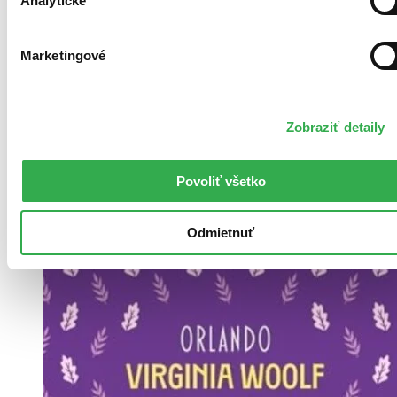
Analytické
4,50 €
Marketingové
Vložiť do košíka
Zobraziť detaily
Povoliť všetko
Odmietnuť