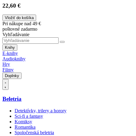
22,60 €
Vložiť do košíka
Pri nákupe nad 49 €
poštovné zadarmo
Vyhľadávanie
Knihy
E-knihy
Audioknihy
Hry
Filmy
Doplnky
Beletria
Detektívky, trilery a horory
Sci-fi a fantasy
Komiksy
Romantika
Spoločenská beletria