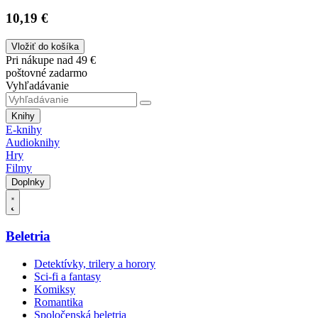
10,19 €
Vložiť do košíka
Pri nákupe nad 49 €
poštovné zadarmo
Vyhľadávanie
Knihy
E-knihy
Audioknihy
Hry
Filmy
Doplnky
Beletria
Detektívky, trilery a horory
Sci-fi a fantasy
Komiksy
Romantika
Spoločenská beletria