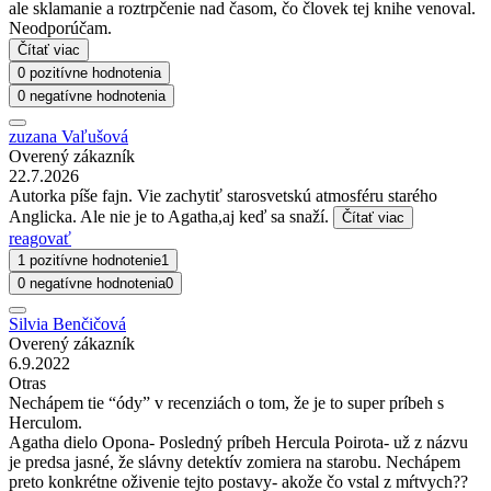
ale sklamanie a roztrpčenie nad časom, čo človek tej knihe venoval.
Neodporúčam.
Čítať viac
0 pozitívne hodnotenia
0 negatívne hodnotenia
zuzana Vaľušová
Overený zákazník
22.7.2026
Autorka píše fajn. Vie zachytiť starosvetskú atmosféru starého
Anglicka. Ale nie je to Agatha,aj keď sa snaží.
Čítať viac
reagovať
1 pozitívne hodnotenie
1
0 negatívne hodnotenia
0
Silvia Benčičová
Overený zákazník
6.9.2022
Otras
Nechápem tie “ódy” v recenziách o tom, že je to super príbeh s
Herculom.
Agatha dielo Opona- Posledný príbeh Hercula Poirota- už z názvu
je predsa jasné, že slávny detektív zomiera na starobu. Nechápem
preto konkrétne oživenie tejto postavy- akože čo vstal z mŕtvych??