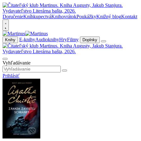
Doručenie
Kníhkupectvá
Knihovrátok
Poukážky
Knižný blog
Kontakt
E-knihy
Audioknihy
Hry
Filmy
Knihy
Doplnky
Vyhľadávanie
Prihlásiť