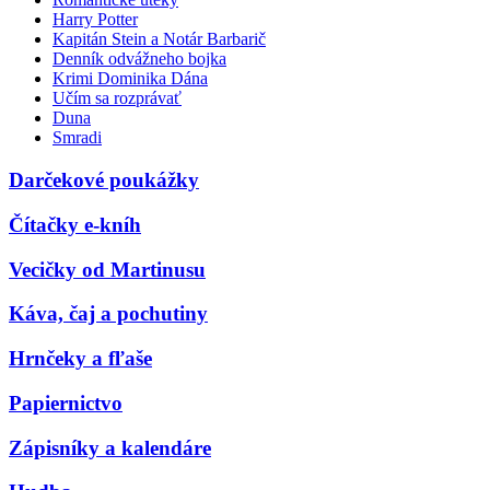
Harry Potter
Kapitán Stein a Notár Barbarič
Denník odvážneho bojka
Krimi Dominika Dána
Učím sa rozprávať
Duna
Smradi
Darčekové poukážky
Čítačky e-kníh
Vecičky od Martinusu
Káva, čaj a pochutiny
Hrnčeky a fľaše
Papiernictvo
Zápisníky a kalendáre