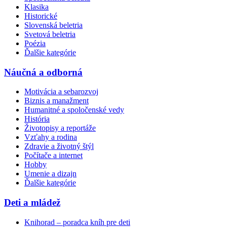
Klasika
Historické
Slovenská beletria
Svetová beletria
Poézia
Ďalšie kategórie
Náučná a odborná
Motivácia a sebarozvoj
Biznis a manažment
Humanitné a spoločenské vedy
História
Životopisy a reportáže
Vzťahy a rodina
Zdravie a životný štýl
Počítače a internet
Hobby
Umenie a dizajn
Ďalšie kategórie
Deti a mládež
Knihorad – poradca kníh pre deti