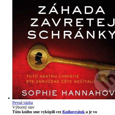
Pevná väzba
Výborný stav
Túto knihu sme vykúpili cez
Knihovrátok
a je vo