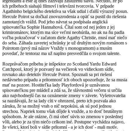
legendami a ešte aj dnes zažívajú zaslúženú slávu. Nečudo, že po
ich príbehoch siahajú filmoví i televízni tvorcovia. V prípade
Agathinho belgického detektíva sa však udial i ďalší výrazný posun.
Hercule Poirot sa dočkal znovuzrodenia a opäť sa pustil do riešenia
zamotaných vrážd. Pod jeho návrat sa podpísala anglická
spisovateľka Sophie Hannahová. Čítal som od nej jeden z jej
krimirománov, ktorým ma síce veľmi neohúrila, no ak na ňu padla
voľba pokračovať v začatom diele Agathy Christie, musí mať niečo
do seba. Záhada zavretej schránky je už druhým novým románom s
Poirotom (prvý má názov Vraždy s monogramom) a musím
povedať, že tentoraz ma už naplno presvedčila o svojom talente.
Rozprávačom príbehu je inšpektor zo Scotland Yardu Edward
Catchpool, ktorý je pozvaný na večierok vo vidieckom sídle,
rovnako ako detektív Hercule Poirot. Spoznali sa pri riešení
nedávneho prípadu a prítomnosť ich oboch upozorňuje, že sa musia
mať na pozore. Hostiteľka lady Playfordová je uznávanou
spisovateľkou pre mládež a zdá sa, že slávnostnú večeru si určila
ako najvhodnejší čas na oznámenie zmeny v závete. Vyšetrovatelia
sa nazdávajú, že sa lady cíti v ohrození, preto ich pozvala ako
záruku, že sa možný vrah o nič nepokúsi, ak sú pod jednou
strechou. Napriek tomu však dôjde k vražde, a to dosť brutálnym
spôsobom. Je ale otázne, či má obeť súvis so zmenou v poslednej
vôli, alebo je za tým niečo celkom iné. Postupne vychádza najavo,
že všetci, ktorí boli v sídle prítomní - a je ich dosť - mali motív.