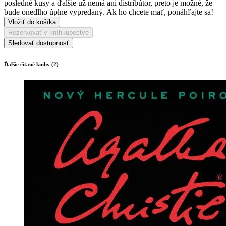
posledné kusy a ďalšie už nemá ani distribútor, preto je možné, že
bude onedlho úplne vypredaný. Ak ho chcete mať, ponáhľajte sa!
Vložiť do košíka
Rezervovať v kníhkupectve
Sledovať dostupnosť
Ďalšie čítané knihy (2)