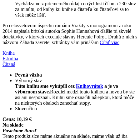
Vychádzame z priemerného údaju o rýchlosti čítania 230 slov
za minútu, od knihy ku knihe a čitateľa ku čitateľovi sa to
však môže líšiť.
Po celosvetovom úspechu románu Vraždy s monogramom z roku
2014 napísala britská autorka Sophie Hannahová ďalšie tri skvelé
detektívky, v ktorých exceluje slávny Hercule Poirot. Druhú z nich s
názvom Záhada zavretej schránky vám prinášam
Čítať viac
Kniha
E-kniha
Čítaná
Pevná väzba
Výborný stav
Túto knihu sme vykúpili cez
Knihovrátok
a je vo
výbornom stave.
Rozdiel medzi touto knihou a novou by ste
asi ani nespoznali. Knihu sme označili nálepkou, ktorá môže
na niektorých obaloch zanechať stopy.
Slovenčina
Cena:
10,19 €
Na sklade
Posielame ihneď
Tento produkt síce máme aktuálne na sklade, máme však už iba