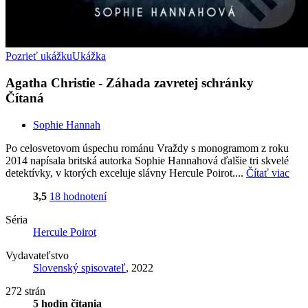
Pozrieť ukážku
Ukážka
Agatha Christie - Záhada zavretej schránky
Čítaná
Sophie Hannah
Po celosvetovom úspechu románu Vraždy s monogramom z roku
2014 napísala britská autorka Sophie Hannahová ďalšie tri skvelé
detektívky, v ktorých exceluje slávny Hercule Poirot....
Čítať viac
3,5
18 hodnotení
Séria
Hercule Poirot
Vydavateľstvo
Slovenský spisovateľ
, 2022
272 strán
5 hodín čítania