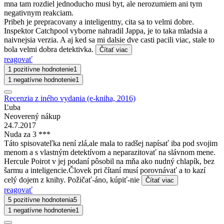
mna tam rozdiel jednoducho musi byt, ale nerozumiem ani tym
negativnym reakciam.
Pribeh je prepracovany a inteligentny, cita sa to velmi dobre.
Inspektor Catchpool vyborne nahradil Jappa, je to taka mladsia a
naivnejsia verzia. A aj ked sa mi dalsie dve casti pacili viac, stale to
bola velmi dobra detektivka.
Čítať viac
reagovať
1 pozitívne hodnotenie
1
1 negatívne hodnotenie
1
Recenzia z iného vydania (e-kniha, 2016)
Ľuba
Neoverený nákup
24.7.2017
Nuda za 3 ***
Táto spisovateľka není zlá,ale mala to radšej napísať iba pod svojim
menom a s vlastným detektívom a neparazitovať na slávnom mene.
Hercule Poirot v jej podaní pôsobil na mňa ako nudný chlapík, bez
šarmu a inteligencie.Človek pri čítaní musí porovnávať a to kazí
celý dojem z knihy. Požičať-áno, kúpiť-nie
Čítať viac
reagovať
5 pozitívne hodnotenia
5
1 negatívne hodnotenie
1