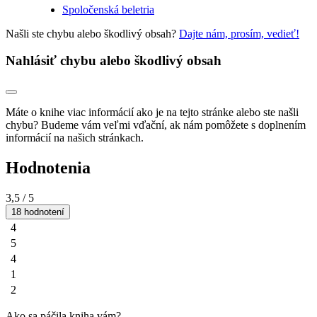
Spoločenská beletria
Našli ste chybu alebo škodlivý obsah?
Dajte nám, prosím, vedieť!
Nahlásiť chybu alebo škodlivý obsah
Máte o knihe viac informácií ako je na tejto stránke alebo ste našli
chybu? Budeme vám veľmi vďační, ak nám pomôžete s doplnením
informácií na našich stránkach.
Hodnotenia
3,5
/ 5
18 hodnotení
4
5
4
1
2
Ako sa páčila kniha vám?