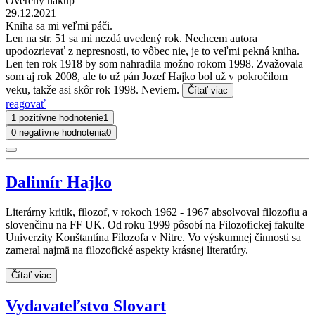
Overený nákup
29.12.2021
Kniha sa mi veľmi páči.
Len na str. 51 sa mi nezdá uvedený rok. Nechcem autora
upodozrievať z nepresnosti, to vôbec nie, je to veľmi pekná kniha.
Len ten rok 1918 by som nahradila možno rokom 1998. Zvažovala
som aj rok 2008, ale to už pán Jozef Hajko bol už v pokročilom
veku, takže asi skôr rok 1998. Neviem.
Čítať viac
reagovať
1 pozitívne hodnotenie
1
0 negatívne hodnotenia
0
Dalimír Hajko
Literárny kritik, filozof, v rokoch 1962 - 1967 absolvoval filozofiu a
slovenčinu na FF UK. Od roku 1999 pôsobí na Filozofickej fakulte
Univerzity Konštantína Filozofa v Nitre. Vo výskumnej činnosti sa
zameral najmä na filozofické aspekty krásnej literatúry.
Čítať viac
Vydavateľstvo Slovart