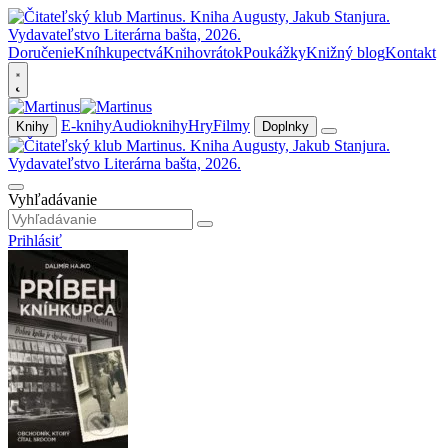
Doručenie
Kníhkupectvá
Knihovrátok
Poukážky
Knižný blog
Kontakt
E-knihy
Audioknihy
Hry
Filmy
Knihy
Doplnky
Vyhľadávanie
Prihlásiť