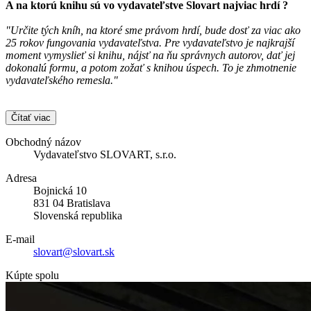
A na ktorú knihu sú vo vydavateľstve
Slovart
najviac hrdí ?
"Určite tých kníh, na ktoré sme právom hrdí, bude dosť za viac ako
25 rokov fungovania vydavateľstva. Pre vydavateľstvo je najkrajší
moment vymyslieť si knihu, nájsť na ňu správnych autorov, dať jej
dokonalú formu, a potom zožať s knihou úspech. To je zhmotnenie
vydavateľského remesla."
Čítať viac
Obchodný názov
Vydavateľstvo SLOVART, s.r.o.
Adresa
Bojnická 10
831 04 Bratislava
Slovenská republika
E-mail
slovart@slovart.sk
Kúpte spolu