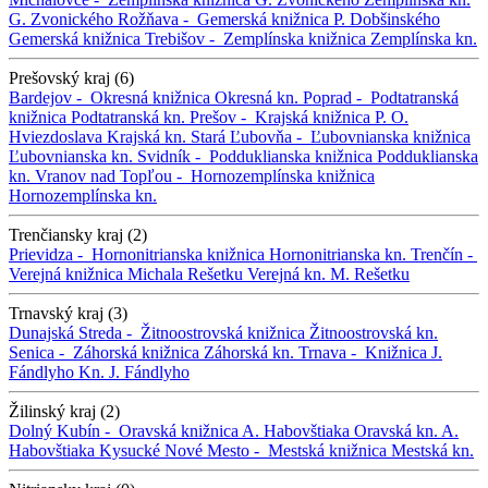
G. Zvonického
Rožňava -
Gemerská knižnica P. Dobšinského
Gemerská knižnica
Trebišov -
Zemplínska knižnica
Zemplínska kn.
Prešovský kraj (6)
Bardejov -
Okresná knižnica
Okresná kn.
Poprad -
Podtatranská
knižnica
Podtatranská kn.
Prešov -
Krajská knižnica P. O.
Hviezdoslava
Krajská kn.
Stará Ľubovňa -
Ľubovnianska knižnica
Ľubovnianska kn.
Svidník -
Podduklianska knižnica
Podduklianska
kn.
Vranov nad Topľou -
Hornozemplínska knižnica
Hornozemplínska kn.
Trenčiansky kraj (2)
Prievidza -
Hornonitrianska knižnica
Hornonitrianska kn.
Trenčín -
Verejná knižnica Michala Rešetku
Verejná kn. M. Rešetku
Trnavský kraj (3)
Dunajská Streda -
Žitnoostrovská knižnica
Žitnoostrovská kn.
Senica -
Záhorská knižnica
Záhorská kn.
Trnava -
Knižnica J.
Fándlyho
Kn. J. Fándlyho
Žilinský kraj (2)
Dolný Kubín -
Oravská knižnica A. Habovštiaka
Oravská kn. A.
Habovštiaka
Kysucké Nové Mesto -
Mestská knižnica
Mestská kn.