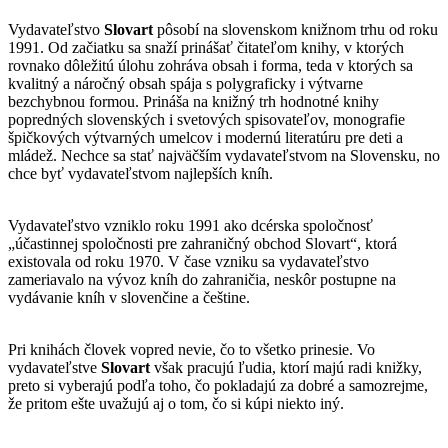
Vydavateľstvo
Slovart
pôsobí na slovenskom knižnom trhu od roku
1991. Od začiatku sa snaží prinášať čitateľom knihy, v ktorých
rovnako dôležitú úlohu zohráva obsah i forma, teda v ktorých sa
kvalitný a náročný obsah spája s polygraficky i výtvarne
bezchybnou formou. Prináša na knižný trh hodnotné knihy
popredných slovenských i svetových spisovateľov, monografie
špičkových výtvarných umelcov i modernú literatúru pre deti a
mládež. Nechce sa stať najväčším vydavateľstvom na Slovensku, no
chce byť vydavateľstvom najlepších kníh.
Vydavateľstvo vzniklo roku 1991 ako dcérska spoločnosť
„účastinnej spoločnosti pre zahraničný obchod Slovart“, ktorá
existovala od roku 1970. V čase vzniku sa vydavateľstvo
zameriavalo na vývoz kníh do zahraničia, neskôr postupne na
vydávanie kníh v slovenčine a češtine.
Pri knihách človek vopred nevie, čo to všetko prinesie. Vo
vydavateľstve
Slovart
však pracujú ľudia, ktorí majú radi knižky,
preto si vyberajú podľa toho, čo pokladajú za dobré a samozrejme,
že pritom ešte uvažujú aj o tom, čo si kúpi niekto iný.