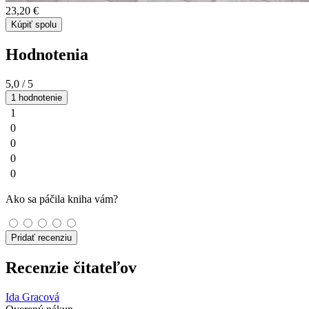
23,20 €
Kúpiť spolu
Hodnotenia
5,0
/ 5
1 hodnotenie
1
0
0
0
0
Ako sa páčila kniha vám?
Pridať recenziu
Recenzie čitateľov
Ida Gracová