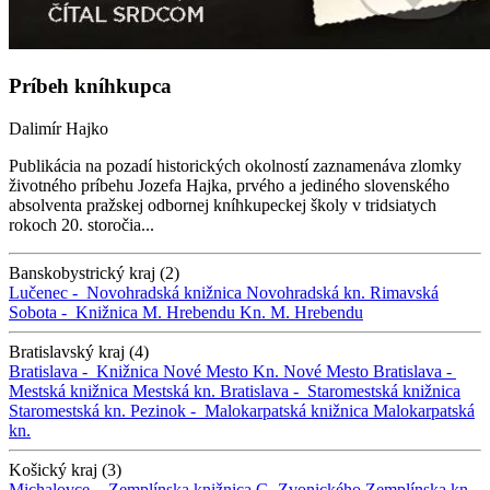
Príbeh kníhkupca
Dalimír Hajko
Publikácia na pozadí historických okolností zaznamenáva zlomky
životného príbehu Jozefa Hajka, prvého a jediného slovenského
absolventa pražskej odbornej kníhkupeckej školy v tridsiatych
rokoch 20. storočia...
Banskobystrický kraj (2)
Lučenec -
Novohradská knižnica
Novohradská kn.
Rimavská
Sobota -
Knižnica M. Hrebendu
Kn. M. Hrebendu
Bratislavský kraj (4)
Bratislava -
Knižnica Nové Mesto
Kn. Nové Mesto
Bratislava -
Mestská knižnica
Mestská kn.
Bratislava -
Staromestská knižnica
Staromestská kn.
Pezinok -
Malokarpatská knižnica
Malokarpatská
kn.
Košický kraj (3)
Michalovce -
Zemplínska knižnica G. Zvonického
Zemplínska kn.