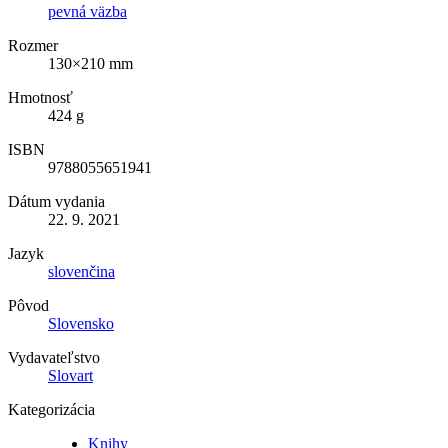
pevná väzba
Rozmer
130×210 mm
Hmotnosť
424 g
ISBN
9788055651941
Dátum vydania
22. 9. 2021
Jazyk
slovenčina
Pôvod
Slovensko
Vydavateľstvo
Slovart
Kategorizácia
Knihy