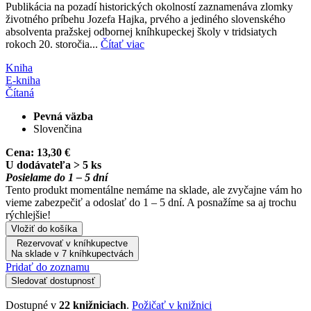
Publikácia na pozadí historických okolností zaznamenáva zlomky
životného príbehu Jozefa Hajka, prvého a jediného slovenského
absolventa pražskej odbornej kníhkupeckej školy v tridsiatych
rokoch 20. storočia...
Čítať viac
Kniha
E-kniha
Čítaná
Pevná väzba
Slovenčina
Cena:
13,30 €
U dodávateľa > 5 ks
Posielame do 1 – 5 dní
Tento produkt momentálne nemáme na sklade, ale zvyčajne vám ho
vieme zabezpečiť a odoslať do 1 – 5 dní. A posnažíme sa aj trochu
rýchlejšie!
Vložiť do košíka
Rezervovať v kníhkupectve
Na sklade v 7 kníhkupectvách
Pridať do zoznamu
Sledovať dostupnosť
Dostupné v
22 knižniciach
.
Požičať v knižnici