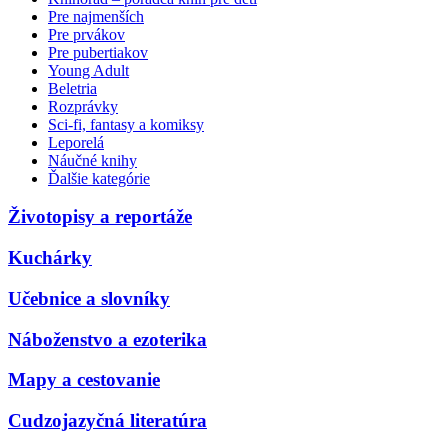
Pre najmenších
Pre prvákov
Pre pubertiakov
Young Adult
Beletria
Rozprávky
Sci-fi, fantasy a komiksy
Leporelá
Náučné knihy
Ďalšie kategórie
Životopisy a reportáže
Kuchárky
Učebnice a slovníky
Náboženstvo a ezoterika
Mapy a cestovanie
Cudzojazyčná literatúra