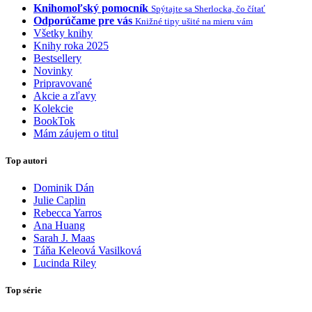
Knihomoľský pomocník
Spýtajte sa Sherlocka, čo čítať
Odporúčame pre vás
Knižné tipy ušité na mieru vám
Všetky knihy
Knihy roka 2025
Bestsellery
Novinky
Pripravované
Akcie a zľavy
Kolekcie
BookTok
Mám záujem o titul
Top autori
Dominik Dán
Julie Caplin
Rebecca Yarros
Ana Huang
Sarah J. Maas
Táňa Keleová Vasilková
Lucinda Riley
Top série