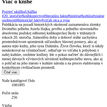
Viac o knihe
Pozrieť ukážku
Ukážka
#20. storočie
#kníhkupectvo
#literatúra faktu
#história
#kultúra
#známe
osobnosti
#historické fakty
#vzťah otca a syna
Publikácia na pozadí historických okolností zaznamenáva zlomky
životného príbehu Jozefa Hajka, prvého a jediného slovenského
absolventa pražskej odbornej kníhkupeckej školy v tridsiatych
rokoch 20. storočia. Atmosféru doby a dobové reálie zachytáva
prostredníctvom spomienok súčasníkov hlavnej postavy, ako aj
autora tejto knihy, jeho syna Dalimíra. Život človeka, ktorý si nikdy
nenárokoval na výnimočnosť, odhaľuje vo vzťahu k pohybom v
našej kultúre, osobitne knižnej. Ide o pokus načrieť do dávnejších i
menej dávnych vývinových súvislostí kníhkupeckého stavu, ako aj
o pohľad na jeho miesto v kultúre národa a na proces etablovania v
konkrétnom civilizačnom prostredí.
Čítať viac
Naše katalógové číslo
1081895
Počet strán
256
Väzba