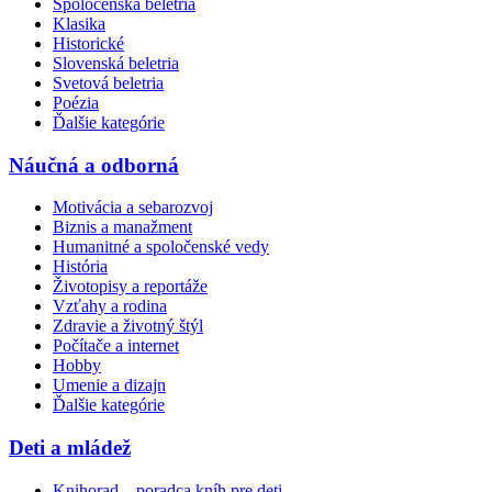
Spoločenská beletria
Klasika
Historické
Slovenská beletria
Svetová beletria
Poézia
Ďalšie kategórie
Náučná a odborná
Motivácia a sebarozvoj
Biznis a manažment
Humanitné a spoločenské vedy
História
Životopisy a reportáže
Vzťahy a rodina
Zdravie a životný štýl
Počítače a internet
Hobby
Umenie a dizajn
Ďalšie kategórie
Deti a mládež
Knihorad – poradca kníh pre deti