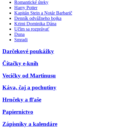
Romantické úteky
Harry Potter
Kapitán Stein a Notár Barbarič
Denník odvážneho bojka
Krimi Dominika Dána
Učím sa rozprávať
Duna
Smradi
Darčekové poukážky
Čítačky e-kníh
Vecičky od Martinusu
Káva, čaj a pochutiny
Hrnčeky a fľaše
Papiernictvo
Zápisníky a kalendáre