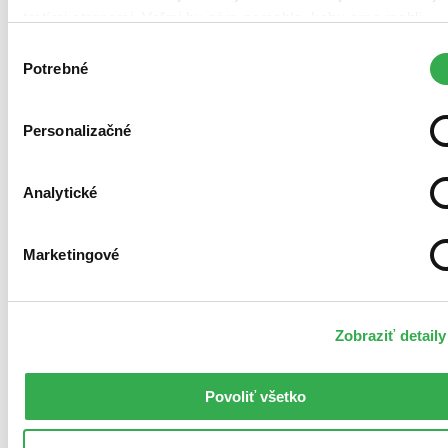
tretími stranami. Veľmi by nám pomohlo, keby sme mohli
používať všetky tieto cookies. Ďakujeme!
Výber
Potrebné
súhlasu
Kniha
Slovenčina, 2026
Personalizačné
Pripravujeme
Vydavateľ, tlačiar a ďalší usilovní ľudia intenzívne pracujú na
tom, aby ste si už onedlho mohli prečítať túto knihu.
Analytické
Marketingové
Zobraziť detaily
Povoliť všetko