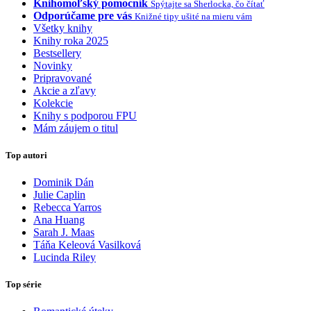
Knihomoľský pomocník
Spýtajte sa Sherlocka, čo čítať
Odporúčame pre vás
Knižné tipy ušité na mieru vám
Všetky knihy
Knihy roka 2025
Bestsellery
Novinky
Pripravované
Akcie a zľavy
Kolekcie
Knihy s podporou FPU
Mám záujem o titul
Top autori
Dominik Dán
Julie Caplin
Rebecca Yarros
Ana Huang
Sarah J. Maas
Táňa Keleová Vasilková
Lucinda Riley
Top série