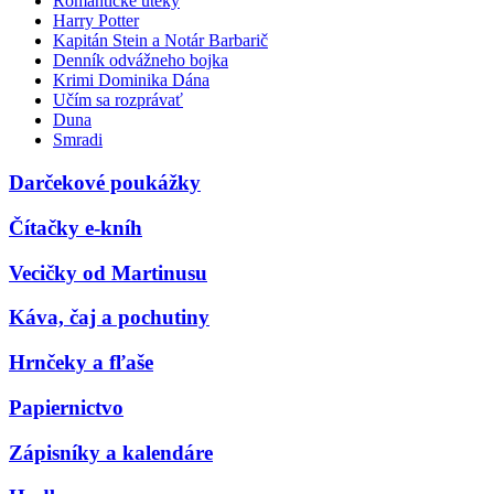
Romantické úteky
Harry Potter
Kapitán Stein a Notár Barbarič
Denník odvážneho bojka
Krimi Dominika Dána
Učím sa rozprávať
Duna
Smradi
Darčekové poukážky
Čítačky e-kníh
Vecičky od Martinusu
Káva, čaj a pochutiny
Hrnčeky a fľaše
Papiernictvo
Zápisníky a kalendáre