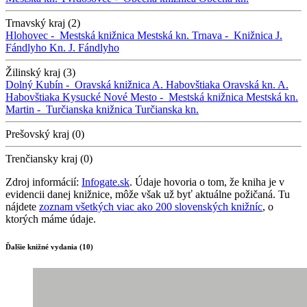
Trnavský kraj (2)
Hlohovec -
Mestská knižnica
Mestská kn.
Trnava -
Knižnica J.
Fándlyho
Kn. J. Fándlyho
Žilinský kraj (3)
Dolný Kubín -
Oravská knižnica A. Habovštiaka
Oravská kn. A.
Habovštiaka
Kysucké Nové Mesto -
Mestská knižnica
Mestská kn.
Martin -
Turčianska knižnica
Turčianska kn.
Prešovský kraj (0)
Trenčiansky kraj (0)
Zdroj informácií:
Infogate.sk
. Údaje hovoria o tom, že kniha je v
evidencii danej knižnice, môže však už byť aktuálne požičaná. Tu
nájdete
zoznam všetkých viac ako 200 slovenských knižníc
, o
ktorých máme údaje.
Ďalšie knižné vydania (10)