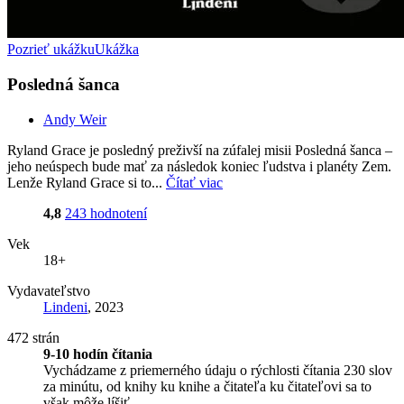
Pozrieť ukážku
Ukážka
Posledná šanca
Andy Weir
Ryland Grace je posledný preživší na zúfalej misii Posledná šanca –
jeho neúspech bude mať za následok koniec ľudstva i planéty Zem.
Lenže Ryland Grace si to...
Čítať viac
4,8
243 hodnotení
Vek
18+
Vydavateľstvo
Lindeni
, 2023
472 strán
9-10 hodín čítania
Vychádzame z priemerného údaju o rýchlosti čítania 230 slov
za minútu, od knihy ku knihe a čitateľa ku čitateľovi sa to
však môže líšiť.