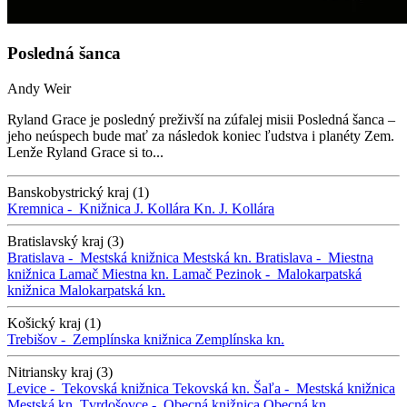
Posledná šanca
Andy Weir
Ryland Grace je posledný preživší na zúfalej misii Posledná šanca –
jeho neúspech bude mať za následok koniec ľudstva i planéty Zem.
Lenže Ryland Grace si to...
Banskobystrický kraj (1)
Kremnica -
Knižnica J. Kollára
Kn. J. Kollára
Bratislavský kraj (3)
Bratislava -
Mestská knižnica
Mestská kn.
Bratislava -
Miestna
knižnica Lamač
Miestna kn. Lamač
Pezinok -
Malokarpatská
knižnica
Malokarpatská kn.
Košický kraj (1)
Trebišov -
Zemplínska knižnica
Zemplínska kn.
Nitriansky kraj (3)
Levice -
Tekovská knižnica
Tekovská kn.
Šaľa -
Mestská knižnica
Mestská kn.
Tvrdošovce -
Obecná knižnica
Obecná kn.