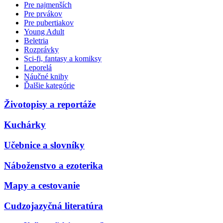
Pre najmenších
Pre prvákov
Pre pubertiakov
Young Adult
Beletria
Rozprávky
Sci-fi, fantasy a komiksy
Leporelá
Náučné knihy
Ďalšie kategórie
Životopisy a reportáže
Kuchárky
Učebnice a slovníky
Náboženstvo a ezoterika
Mapy a cestovanie
Cudzojazyčná literatúra