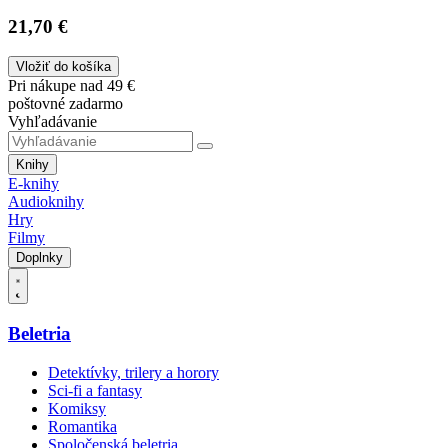
21,70 €
Vložiť do košíka
Pri nákupe nad 49 €
poštovné zadarmo
Vyhľadávanie
Knihy
E-knihy
Audioknihy
Hry
Filmy
Doplnky
Beletria
Detektívky, trilery a horory
Sci-fi a fantasy
Komiksy
Romantika
Spoločenská beletria