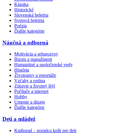
Klasika
Historické
Slovenská beletria
Svetová beletria
Poézia
Ďalšie kategórie
Náučná a odborná
Motivácia a sebarozvoj
Biznis a manažment
Humanitné a spoločenské vedy
História
Životopisy a reportáže
Vzťahy a rodina
Zdravie a životný štýl
Počítače a internet
Hobby
Umenie a dizajn
Ďalšie kategórie
Deti a mládež
Knihorad – poradca kníh pre deti