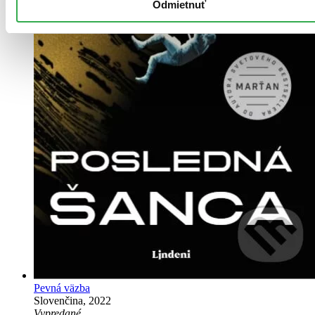
Odmietnuť
Pevná väzba
Slovenčina, 2022
Vypredané