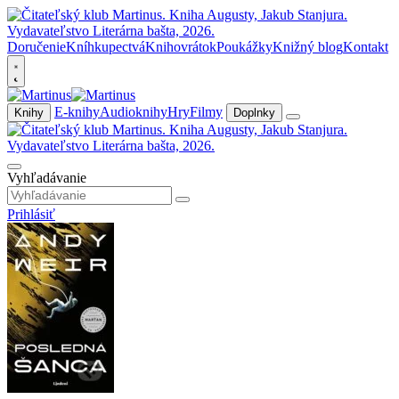
Doručenie
Kníhkupectvá
Knihovrátok
Poukážky
Knižný blog
Kontakt
E-knihy
Audioknihy
Hry
Filmy
Knihy
Doplnky
Vyhľadávanie
Prihlásiť