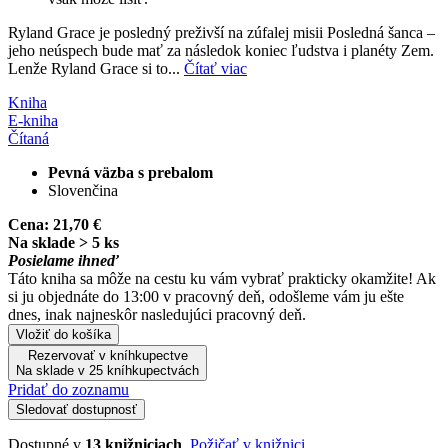
Ryland Grace je posledný preživší na zúfalej misii Posledná šanca –
jeho neúspech bude mať za následok koniec ľudstva i planéty Zem.
Lenže Ryland Grace si to...
Čítať viac
Kniha
E-kniha
Čítaná
Pevná väzba s prebalom
Slovenčina
Cena:
21,70 €
Na sklade > 5 ks
Posielame ihneď
Táto kniha sa môže na cestu ku vám vybrať prakticky okamžite! Ak
si ju objednáte do 13:00 v pracovný deň, odošleme vám ju ešte
dnes, inak najneskôr nasledujúci pracovný deň.
Vložiť do košíka
Rezervovať v kníhkupectve
Na sklade v 25 kníhkupectvách
Pridať do zoznamu
Sledovať dostupnosť
Dostupné v
13 knižniciach
.
Požičať v knižnici