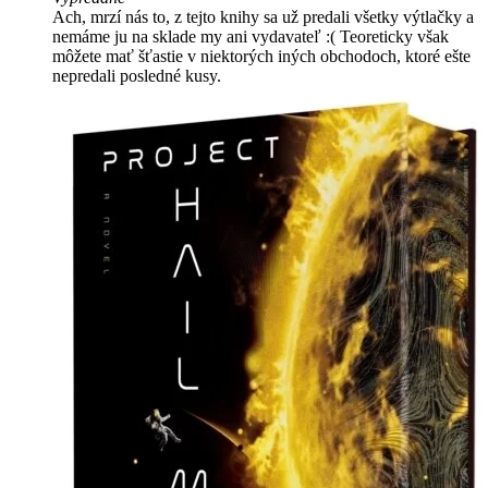
Ach, mrzí nás to, z tejto knihy sa už predali všetky výtlačky a
nemáme ju na sklade my ani vydavateľ :( Teoreticky však
môžete mať šťastie v niektorých iných obchodoch, ktoré ešte
nepredali posledné kusy.