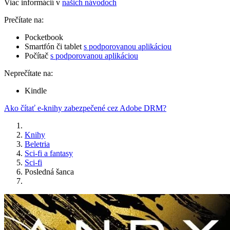
Viac informácií v
našich návodoch
Prečítate na:
Pocketbook
Smartfón či tablet
s podporovanou aplikáciou
Počítač
s podporovanou aplikáciou
Neprečítate na:
Kindle
Ako čítať e-knihy zabezpečené cez Adobe DRM?
Knihy
Beletria
Sci-fi a fantasy
Sci-fi
Posledná šanca