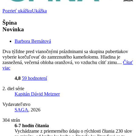
Pozrieť ukážku
Ukážka
Špina
Novinka
Barbora Bernátová
Dva týždne pred vianočnými prázdninami sa skupina pubertiakov
vyberie korčuľovať do zamrznutého kameňolomu. Hladina je
zasnežená, večerná obloha oranžová, vo vzduchu cítiť zimu....
Čítať
viac
4,8
59 hodnotení
2. diel série
Kapitán Dávid Meizner
Vydavateľstvo
SAGA
, 2026
304 strán
6-7 hodín čítania
Vychádzame z priemerného údaju o rýchlosti čítania 230 slov