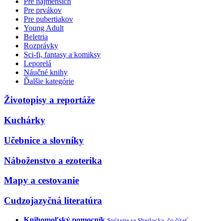
Pre najmenších
Pre prvákov
Pre pubertiakov
Young Adult
Beletria
Rozprávky
Sci-fi, fantasy a komiksy
Leporelá
Náučné knihy
Ďalšie kategórie
Životopisy a reportáže
Kuchárky
Učebnice a slovníky
Náboženstvo a ezoterika
Mapy a cestovanie
Cudzojazyčná literatúra
Knihomoľský pomocník
Spýtajte sa Sherlocka, čo čítať