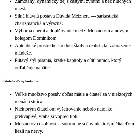
Zamotaný, dynamický dej s častými zvratmi a bez hluchých
miest.
Silná hlavná postava Dávida Meiznera — sarkastická,
charizmatická a výrazná.
Výborná chémi a doplňovanie medzi Meiznerom a novým
kolegom Dominikom.
Autentické prostredie strednej školy a realistické zobrazenie
mládeže.
Pútavý štýl písania, krátke kapitoly a cítiť humor, ktorý
odľahčuje napätie.
Čitatelia ďalej hodnotia
Veľké množstvo postáv občas mätie a čitateľ sa v niektorých
menách stráca.
Niektorým čitateľom vyšetrovanie nebolo natoľko
prekvapivé, vraha si vopred tipli.
Meiznerova osobnosť a súkromné scény niektorým čitateľom
liezli na nervy.