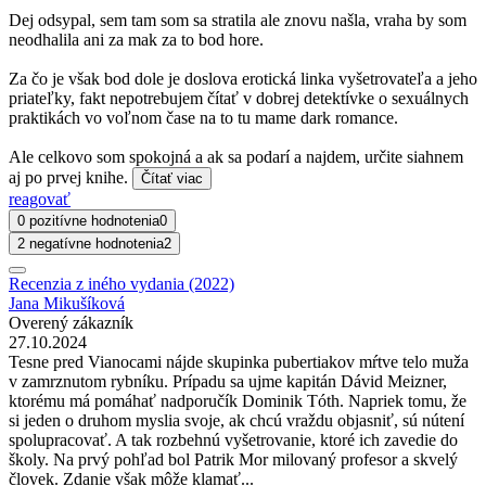
Dej odsypal, sem tam som sa stratila ale znovu našla, vraha by som
neodhalila ani za mak za to bod hore.
Za čo je však bod dole je doslova erotická linka vyšetrovateľa a jeho
priateľky, fakt nepotrebujem čítať v dobrej detektívke o sexuálnych
praktikách vo voľnom čase na to tu mame dark romance.
Ale celkovo som spokojná a ak sa podarí a najdem, určite siahnem
aj po prvej knihe.
Čítať viac
reagovať
0 pozitívne hodnotenia
0
2 negatívne hodnotenia
2
Recenzia z iného vydania (2022)
Jana Mikušíková
Overený zákazník
27.10.2024
Tesne pred Vianocami nájde skupinka pubertiakov mŕtve telo muža
v zamrznutom rybníku. Prípadu sa ujme kapitán Dávid Meizner,
ktorému má pomáhať nadporučík Dominik Tóth. Napriek tomu, že
si jeden o druhom myslia svoje, ak chcú vraždu objasniť, sú nútení
spolupracovať. A tak rozbehnú vyšetrovanie, ktoré ich zavedie do
školy. Na prvý pohľad bol Patrik Mor milovaný profesor a skvelý
človek. Zdanie však môže klamať...