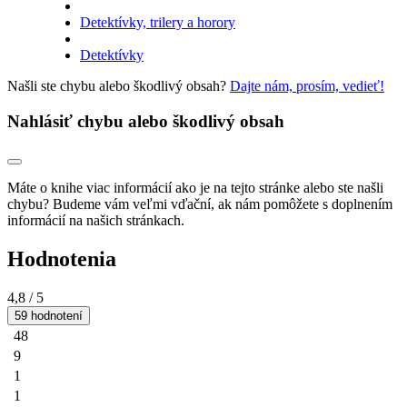
Detektívky, trilery a horory
Detektívky
Našli ste chybu alebo škodlivý obsah?
Dajte nám, prosím, vedieť!
Nahlásiť chybu alebo škodlivý obsah
Máte o knihe viac informácií ako je na tejto stránke alebo ste našli
chybu? Budeme vám veľmi vďační, ak nám pomôžete s doplnením
informácií na našich stránkach.
Hodnotenia
4,8
/ 5
59 hodnotení
48
9
1
1