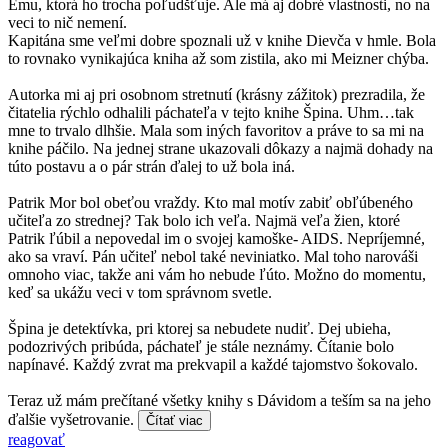
Emu, ktorá ho trocha poľudšťuje. Ale má aj dobré vlastnosti, no na
veci to nič nemení.
Kapitána sme veľmi dobre spoznali už v knihe Dievča v hmle. Bola
to rovnako vynikajúca kniha až som zistila, ako mi Meizner chýba.
Autorka mi aj pri osobnom stretnutí (krásny zážitok) prezradila, že
čitatelia rýchlo odhalili páchateľa v tejto knihe Špina. Uhm…tak
mne to trvalo dlhšie. Mala som iných favoritov a práve to sa mi na
knihe páčilo. Na jednej strane ukazovali dôkazy a najmä dohady na
túto postavu a o pár strán ďalej to už bola iná.
Patrik Mor bol obeťou vraždy. Kto mal motív zabiť obľúbeného
učiteľa zo strednej? Tak bolo ich veľa. Najmä veľa žien, ktoré
Patrik ľúbil a nepovedal im o svojej kamoške- AIDS. Nepríjemné,
ako sa vraví. Pán učiteľ nebol také neviniatko. Mal toho narováši
omnoho viac, takže ani vám ho nebude ľúto. Možno do momentu,
keď sa ukážu veci v tom správnom svetle.
Špina je detektívka, pri ktorej sa nebudete nudiť. Dej ubieha,
podozrivých pribúda, páchateľ je stále neznámy. Čítanie bolo
napínavé. Každý zvrat ma prekvapil a každé tajomstvo šokovalo.
Teraz už mám prečítané všetky knihy s Dávidom a teším sa na jeho
ďalšie vyšetrovanie.
Čítať viac
reagovať