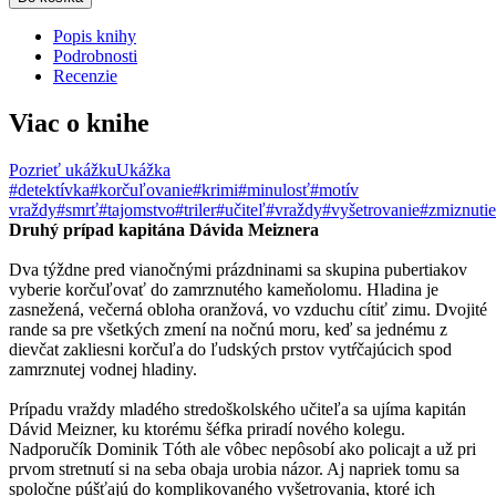
Popis knihy
Podrobnosti
Recenzie
Viac o knihe
Pozrieť ukážku
Ukážka
#detektívka
#korčuľovanie
#krimi
#minulosť
#motív
vraždy
#smrť
#tajomstvo
#triler
#učiteľ
#vraždy
#vyšetrovanie
#zmiznutie
Druhý prípad kapitána Dávida Meiznera
Dva týždne pred vianočnými prázdninami sa skupina pubertiakov
vyberie korčuľovať do zamrznutého kameňolomu. Hladina je
zasnežená, večerná obloha oranžová, vo vzduchu cítiť zimu. Dvojité
rande sa pre všetkých zmení na nočnú moru, keď sa jednému z
dievčat zakliesni korčuľa do ľudských prstov vytŕčajúcich spod
zamrznutej vodnej hladiny.
Prípadu vraždy mladého stredoškolského učiteľa sa ujíma kapitán
Dávid Meizner, ku ktorému šéfka priradí nového kolegu.
Nadporučík Dominik Tóth ale vôbec nepôsobí ako policajt a už pri
prvom stretnutí si na seba obaja urobia názor. Aj napriek tomu sa
spoločne púšťajú do komplikovaného vyšetrovania, ktoré ich