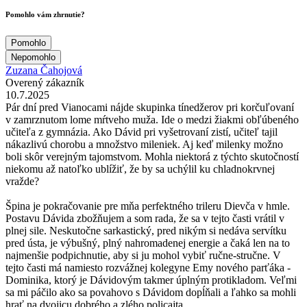
Pomohlo vám zhrnutie?
Pomohlo
Nepomohlo
Zuzana Čahojová
Overený zákazník
10.7.2025
Pár dní pred Vianocami nájde skupinka tínedžerov pri korčuľovaní
v zamrznutom lome mŕtveho muža. Ide o medzi žiakmi obľúbeného
učiteľa z gymnázia. Ako Dávid pri vyšetrovaní zistí, učiteľ tajil
nákazlivú chorobu a množstvo mileniek. Aj keď milenky možno
boli skôr verejným tajomstvom. Mohla niektorá z týchto skutočností
niekomu až natoľko ublížiť, že by sa uchýlil ku chladnokrvnej
vražde?
Špina je pokračovanie pre mňa perfektného trileru Dievča v hmle.
Postavu Dávida zbožňujem a som rada, že sa v tejto časti vrátil v
plnej sile. Neskutočne sarkastický, pred nikým si nedáva servítku
pred ústa, je výbušný, plný nahromadenej energie a čaká len na to
najmenšie podpichnutie, aby si ju mohol vybiť ručne-stručne. V
tejto časti má namiesto rozvážnej kolegyne Emy nového parťáka -
Dominika, ktorý je Dávidovým takmer úplným protikladom. Veľmi
sa mi páčilo ako sa povahovo s Dávidom dopĺňali a ľahko sa mohli
hrať na dvojicu dobrého a zlého policajta.