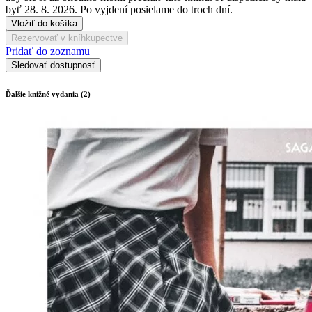
byť 28. 8. 2026. Po vyjdení posielame do troch dní.
Vložiť do košíka
Rezervovať v kníhkupectve
Pridať do zoznamu
Sledovať dostupnosť
Ďalšie knižné vydania (2)