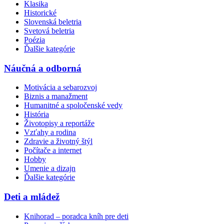
Klasika
Historické
Slovenská beletria
Svetová beletria
Poézia
Ďalšie kategórie
Náučná a odborná
Motivácia a sebarozvoj
Biznis a manažment
Humanitné a spoločenské vedy
História
Životopisy a reportáže
Vzťahy a rodina
Zdravie a životný štýl
Počítače a internet
Hobby
Umenie a dizajn
Ďalšie kategórie
Deti a mládež
Knihorad – poradca kníh pre deti