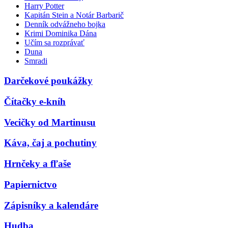
Harry Potter
Kapitán Stein a Notár Barbarič
Denník odvážneho bojka
Krimi Dominika Dána
Učím sa rozprávať
Duna
Smradi
Darčekové poukážky
Čítačky e-kníh
Vecičky od Martinusu
Káva, čaj a pochutiny
Hrnčeky a fľaše
Papiernictvo
Zápisníky a kalendáre
Hudba