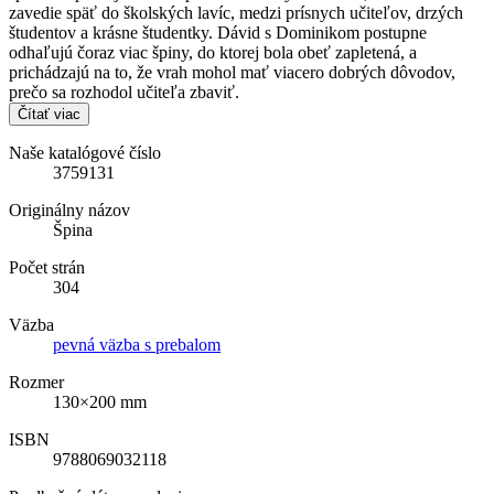
zavedie späť do školských lavíc, medzi prísnych učiteľov, drzých
študentov a krásne študentky. Dávid s Dominikom postupne
odhaľujú čoraz viac špiny, do ktorej bola obeť zapletená, a
prichádzajú na to, že vrah mohol mať viacero dobrých dôvodov,
prečo sa rozhodol učiteľa zbaviť.
Čítať viac
Naše katalógové číslo
3759131
Originálny názov
Špina
Počet strán
304
Väzba
pevná väzba s prebalom
Rozmer
130×200 mm
ISBN
9788069032118