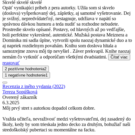
Skvelé skvelé skvelé
Opäť vynikajúci príbeh z pera autorky. Užila som si skvelo
(doslova) vyšperkovaný dej, zápletky, aj samotné vyšetrovanie. Dej
je svižný, nepredvídateľný, nestagnuje, udržiava v napätí so
správnou dávkou humoru a teda nudiť sa rozhodne nebudete.
Prostredie skvelo opísané. Postavy, od hlavných až po vedľajšie,
boli perfektne vykreslené, autentické. Mužská postava Meiznera a
Dominika mi sadla úplne, vytvorili spolu naozaj dynamické duo a to
aj napriek rozdielnym povahám. Knihu som doslova hltala a
samozrejme znova môj tip nevyšiel . Záver prekvapil. Knihe naozaj
nemám čo vytknúť a odporúčam všetkými dvadsiatimi.
Čítať viac
reagovať
2 pozitívne hodnotenia
2
1 negatívne hodnotenie
1
Recenzia z iného vydania (2022)
Tereza Sopúšková
Overený zákazník
6.3.2025
Môj prvý stret s autorkou dopadol celkom dobre.
Vražda učiteľa, nevraživosť medzi vyšetrovateľmi, dej zasadený do
školy, kedy by som trieskala jedno decko za druhým, bohužiaľ naši
stredoškolský pubertaci su momentálne na facku.