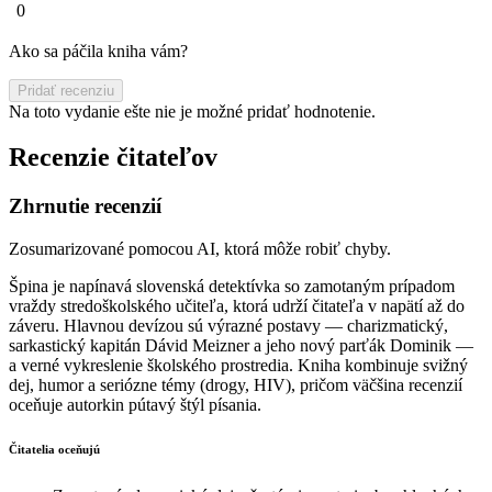
0
Ako sa páčila kniha vám?
Pridať recenziu
Na toto vydanie ešte nie je možné pridať hodnotenie.
Recenzie čitateľov
Zhrnutie recenzií
Zosumarizované pomocou AI, ktorá môže robiť chyby.
Špina je napínavá slovenská detektívka so zamotaným prípadom
vraždy stredoškolského učiteľa, ktorá udrží čitateľa v napätí až do
záveru. Hlavnou devízou sú výrazné postavy — charizmatický,
sarkastický kapitán Dávid Meizner a jeho nový parťák Dominik —
a verné vykreslenie školského prostredia. Kniha kombinuje svižný
dej, humor a seriózne témy (drogy, HIV), pričom väčšina recenzií
oceňuje autorkin pútavý štýl písania.
Čitatelia oceňujú