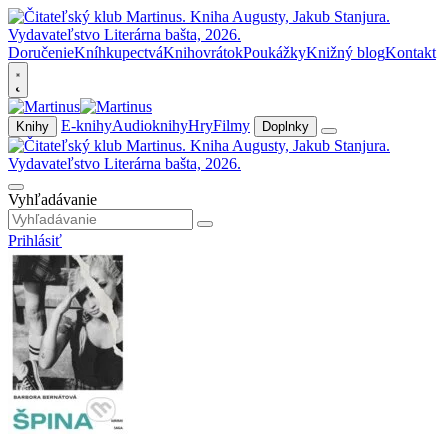
Doručenie
Kníhkupectvá
Knihovrátok
Poukážky
Knižný blog
Kontakt
E-knihy
Audioknihy
Hry
Filmy
Knihy
Doplnky
Vyhľadávanie
Prihlásiť