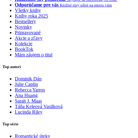
Odporúčame pre vás
Knižné tipy ušité na mieru vám
Všetky knihy
Knihy roka 2025
Bestsellery
Novinky
Pripravované
Akcie a zľavy
Kolekcie
BookTok
Mám záujem o titul
Top autori
Dominik Dán
Julie Caplin
Rebecca Yarros
Ana Huang
Sarah J. Maas
Táňa Keleová Vasilková
Lucinda Riley
Top série
Romantické úteky