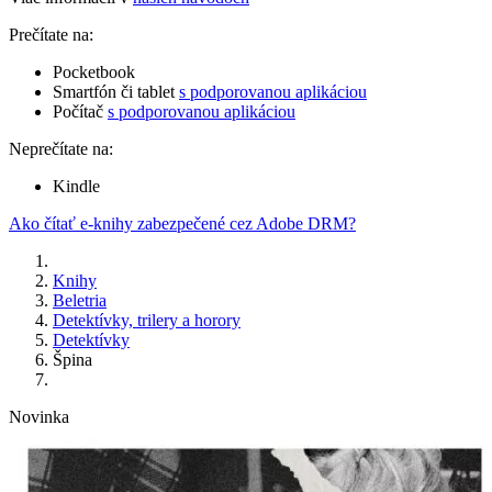
Prečítate na:
Pocketbook
Smartfón či tablet
s podporovanou aplikáciou
Počítač
s podporovanou aplikáciou
Neprečítate na:
Kindle
Ako čítať e-knihy zabezpečené cez Adobe DRM?
Knihy
Beletria
Detektívky, trilery a horory
Detektívky
Špina
Novinka