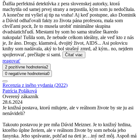
Ďalšia perfektná detektívka z pera slovenskej autorky, ktorá
machytila od samej prvej strany a nepustila, kým som ju nedočítala.
A konečne mi vyšiel aj tip na vraha! Aj keď postupne, ako Dominik
a Dávid odhaľovali fakty zo života pána profesora, mala som
chvíľami pocit, že to musela urobiť minimálne skupina
dvadsiatichľudí. Miestami by som ho sama strašne škaredo
nakopala! Tušila som, že nebude celkom ideálny, ale veď kto z nás
je, že áno. Drogy, klamstvá, dvojitý život, AIDS... Asi polovicu
knihy som nadávala, aký to bol strašný zmrd, až kým.. no, nejdem
spojlerovať, prečítajte si sami.
Čítať viac
reagovať
2 pozitívne hodnotenia
2
0 negatívne hodnotenia
0
Recenzia z iného vydania (2022)
Patrícia Poláková
Overený zákazník
28.6.2024
Je knižná postava, ktorú milujete, ale v reálnom živote by ste ju asi
nenávideli?
Takouto postavou je pre mňa Dávid Meizner. Je to knižný hrdina,
ktorého úplne žeriem, ale v reálnom živote by som nebola jeho
fanynka. Jeho správanie, pohľad na deti je…iný než môj. Aspoň má