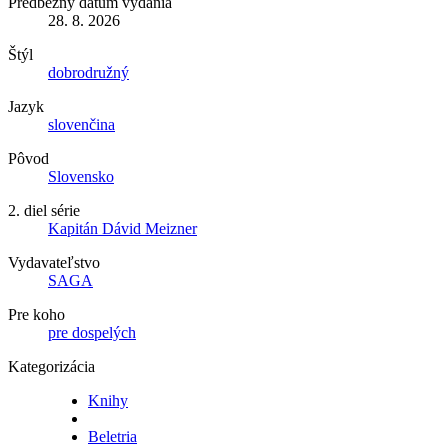
Predbežný dátum vydania
28. 8. 2026
Štýl
dobrodružný
Jazyk
slovenčina
Pôvod
Slovensko
2. diel série
Kapitán Dávid Meizner
Vydavateľstvo
SAGA
Pre koho
pre dospelých
Kategorizácia
Knihy
Beletria