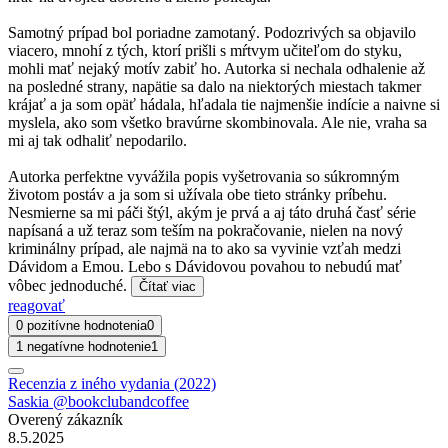
Samotný prípad bol poriadne zamotaný. Podozrivých sa objavilo
viacero, mnohí z tých, ktorí prišli s mŕtvym učiteľom do styku,
mohli mať nejaký motív zabiť ho. Autorka si nechala odhalenie až
na posledné strany, napätie sa dalo na niektorých miestach takmer
krájať a ja som opäť hádala, hľadala tie najmenšie indície a naivne si
myslela, ako som všetko bravúrne skombinovala. Ale nie, vraha sa
mi aj tak odhaliť nepodarilo.
Autorka perfektne vyvážila popis vyšetrovania so súkromným
životom postáv a ja som si užívala obe tieto stránky príbehu.
Nesmierne sa mi páči štýl, akým je prvá a aj táto druhá časť série
napísaná a už teraz som teším na pokračovanie, nielen na nový
kriminálny prípad, ale najmä na to ako sa vyvinie vzťah medzi
Dávidom a Emou. Lebo s Dávidovou povahou to nebudú mať
vôbec jednoduché.
Čítať viac
reagovať
0 pozitívne hodnotenia
0
1 negatívne hodnotenie
1
Recenzia z iného vydania (2022)
Saskia @bookclubandcoffee
Overený zákazník
8.5.2025