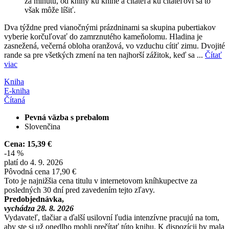
za minútu, od knihy ku knihe a čitateľa ku čitateľovi sa to
však môže líšiť.
Dva týždne pred vianočnými prázdninami sa skupina pubertiakov
vyberie korčuľovať do zamrznutého kameňolomu. Hladina je
zasnežená, večerná obloha oranžová, vo vzduchu cítiť zimu. Dvojité
rande sa pre všetkých zmení na ten najhorší zážitok, keď sa ...
Čítať
viac
Kniha
E-kniha
Čítaná
Pevná väzba s prebalom
Slovenčina
Cena:
15,39 €
-14 %
platí do 4. 9. 2026
Pôvodná cena
17,90 €
Toto je najnižšia cena titulu v internetovom kníhkupectve za
posledných 30 dní pred zavedením tejto zľavy.
Predobjednávka,
vychádza 28. 8. 2026
Vydavateľ, tlačiar a ďalší usilovní ľudia intenzívne pracujú na tom,
aby ste si už onedlho mohli prečítať túto knihu. K dispozícii by mala