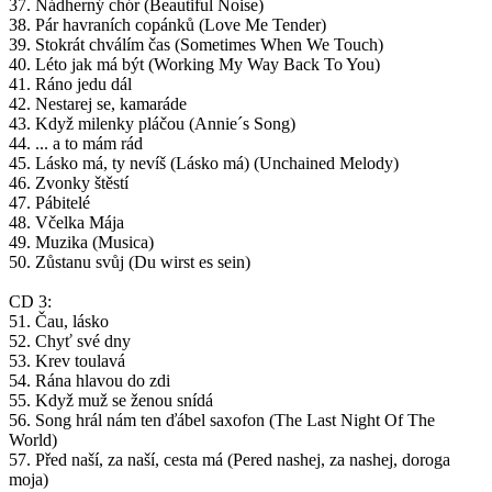
37. Nádherný chór (Beautiful Noise)
38. Pár havraních copánků (Love Me Tender)
39. Stokrát chválím čas (Sometimes When We Touch)
40. Léto jak má být (Working My Way Back To You)
41. Ráno jedu dál
42. Nestarej se, kamaráde
43. Když milenky pláčou (Annie´s Song)
44. ... a to mám rád
45. Lásko má, ty nevíš (Lásko má) (Unchained Melody)
46. Zvonky štěstí
47. Pábitelé
48. Včelka Mája
49. Muzika (Musica)
50. Zůstanu svůj (Du wirst es sein)
CD 3:
51. Čau, lásko
52. Chyť své dny
53. Krev toulavá
54. Rána hlavou do zdi
55. Když muž se ženou snídá
56. Song hrál nám ten ďábel saxofon (The Last Night Of The
World)
57. Před naší, za naší, cesta má (Pered nashej, za nashej, doroga
moja)