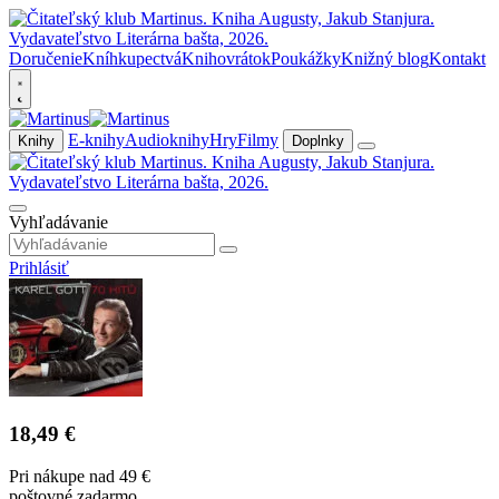
Doručenie
Kníhkupectvá
Knihovrátok
Poukážky
Knižný blog
Kontakt
E-knihy
Audioknihy
Hry
Filmy
Knihy
Doplnky
Vyhľadávanie
Prihlásiť
18,49 €
Pri nákupe nad 49 €
poštovné zadarmo