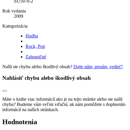
SU5970-2
Rok vydania
2009
Kategorizácia
Hudba
Rock, Pop
Zahraničné
Našli ste chybu alebo škodlivý obsah?
Dajte nám, prosím, vedieť!
Nahlásiť chybu alebo škodlivý obsah
Máte o knihe viac informácií ako je na tejto stránke alebo ste našli
chybu? Budeme vám veľmi vďační, ak nám pomôžete s doplnením
informácií na našich stránkach.
Hodnotenia