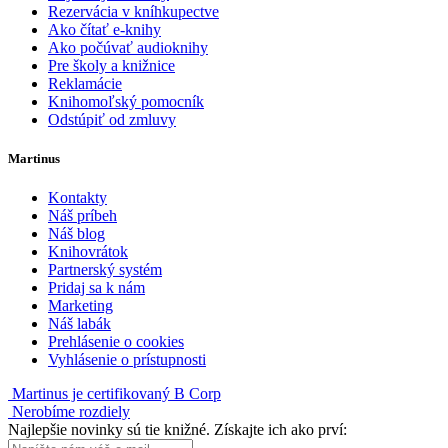
Rezervácia v kníhkupectve
Ako čítať e-knihy
Ako počúvať audioknihy
Pre školy a knižnice
Reklamácie
Knihomoľský pomocník
Odstúpiť od zmluvy
Martinus
Kontakty
Náš príbeh
Náš blog
Knihovrátok
Partnerský systém
Pridaj sa k nám
Marketing
Náš labák
Prehlásenie o cookies
Vyhlásenie o prístupnosti
Martinus je certifikovaný B Corp
Nerobíme rozdiely
Najlepšie novinky sú tie knižné. Získajte ich ako prví: