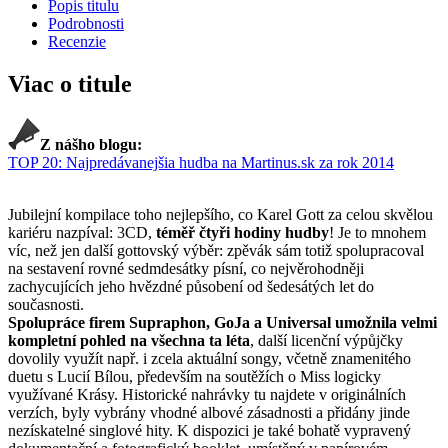
Popis titulu
Podrobnosti
Recenzie
Viac o titule
Z nášho blogu:
TOP 20: Najpredávanejšia hudba na Martinus.sk za rok 2014
Jubilejní kompilace toho nejlepšího, co Karel Gott za celou skvělou
kariéru nazpíval: 3CD,
téměř čtyři hodiny hudby
! Je to mnohem
víc, než jen další gottovský výběr: zpěvák sám totiž spolupracoval
na sestavení rovné sedmdesátky písní, co nejvěrohodněji
zachycujících jeho hvězdné působení od šedesátých let do
současnosti.
Spolupráce firem Supraphon, GoJa a Universal umožnila velmi
kompletní pohled na všechna ta léta
, další licenční výpůjčky
dovolily využít např. i zcela aktuální songy, včetně znamenitého
duetu s Lucií Bílou, především na soutěžích o Miss logicky
využívané Krásy. Historické nahrávky tu najdete v originálních
verzích, byly vybrány vhodné albové zásadnosti a přidány jinde
nezískatelné singlové hity. K dispozici je také bohatě vypravený