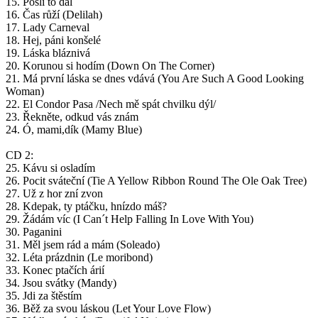
15. Pošli to dál
16. Čas růží (Delilah)
17. Lady Carneval
18. Hej, páni konšelé
19. Láska bláznivá
20. Korunou si hodím (Down On The Corner)
21. Má první láska se dnes vdává (You Are Such A Good Looking
Woman)
22. El Condor Pasa /Nech mě spát chvilku dýl/
23. Řekněte, odkud vás znám
24. Ó, mami,dík (Mamy Blue)
CD 2:
25. Kávu si osladím
26. Pocit sváteční (Tie A Yellow Ribbon Round The Ole Oak Tree)
27. Už z hor zní zvon
28. Kdepak, ty ptáčku, hnízdo máš?
29. Žádám víc (I Can´t Help Falling In Love With You)
30. Paganini
31. Měl jsem rád a mám (Soleado)
32. Léta prázdnin (Le moribond)
33. Konec ptačích árií
34. Jsou svátky (Mandy)
35. Jdi za štěstím
36. Běž za svou láskou (Let Your Love Flow)