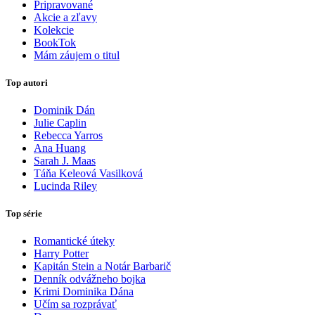
Pripravované
Akcie a zľavy
Kolekcie
BookTok
Mám záujem o titul
Top autori
Dominik Dán
Julie Caplin
Rebecca Yarros
Ana Huang
Sarah J. Maas
Táňa Keleová Vasilková
Lucinda Riley
Top série
Romantické úteky
Harry Potter
Kapitán Stein a Notár Barbarič
Denník odvážneho bojka
Krimi Dominika Dána
Učím sa rozprávať