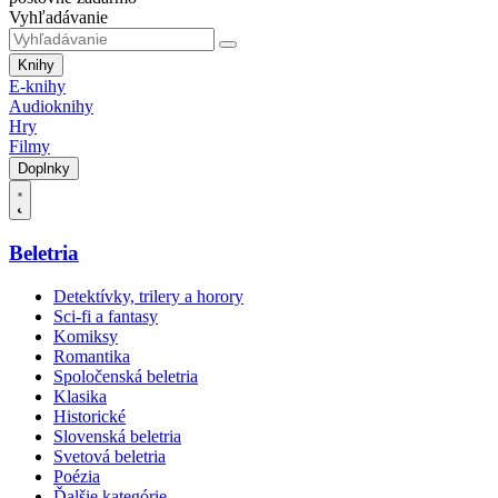
Vyhľadávanie
Knihy
E-knihy
Audioknihy
Hry
Filmy
Doplnky
Beletria
Detektívky, trilery a horory
Sci-fi a fantasy
Komiksy
Romantika
Spoločenská beletria
Klasika
Historické
Slovenská beletria
Svetová beletria
Poézia
Ďalšie kategórie