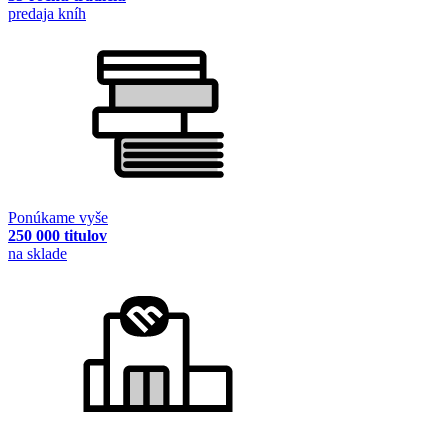
predaja kníh
Ponúkame vyše
250 000 titulov
na sklade