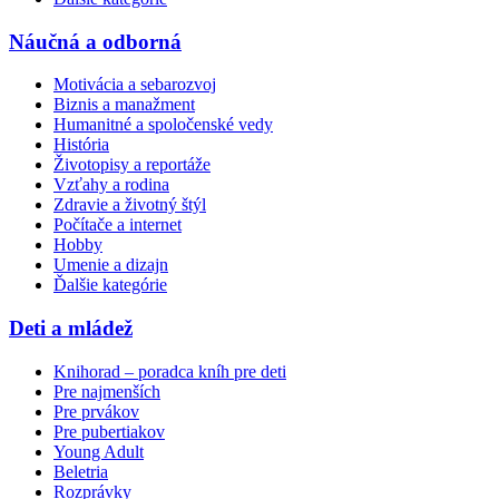
Náučná a odborná
Motivácia a sebarozvoj
Biznis a manažment
Humanitné a spoločenské vedy
História
Životopisy a reportáže
Vzťahy a rodina
Zdravie a životný štýl
Počítače a internet
Hobby
Umenie a dizajn
Ďalšie kategórie
Deti a mládež
Knihorad – poradca kníh pre deti
Pre najmenších
Pre prvákov
Pre pubertiakov
Young Adult
Beletria
Rozprávky