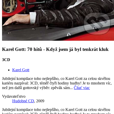
Karel Gott: 70 hitů - Když jsem já byl tenkrát kluk
3CD
Karel Gott
Jubilejní kompilace toho nejlepšího, co Karel Gott za celou skvělou
kariéru nazpíval: 3CD, téměř čtyři hodiny hudby! Je to mnohem víc,
než jen další gottovský výběr: zpěvák sám...
Čítať viac
Vydavateľstvo
Hudobné CD
, 2009
Jubilejní kompilace toho nejlepšího, co Karel Gott za celou skvělou