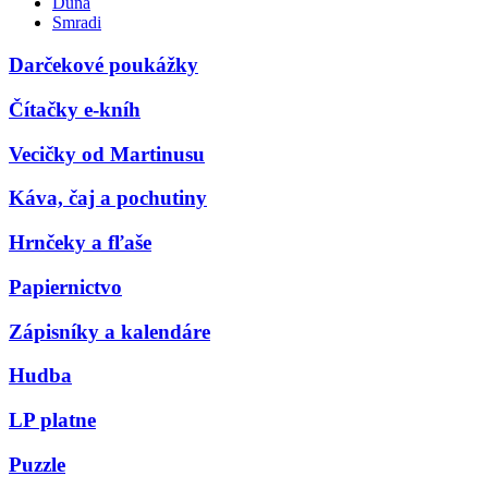
Duna
Smradi
Darčekové poukážky
Čítačky e-kníh
Vecičky od Martinusu
Káva, čaj a pochutiny
Hrnčeky a fľaše
Papiernictvo
Zápisníky a kalendáre
Hudba
LP platne
Puzzle