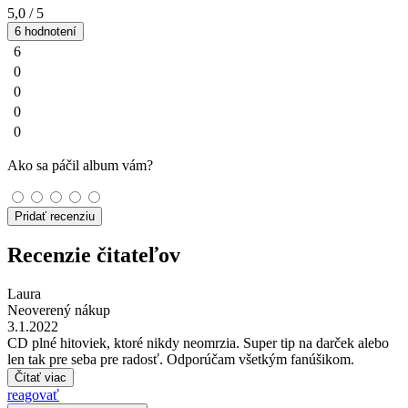
5,0
/ 5
6 hodnotení
6
0
0
0
0
Ako sa páčil album vám?
Pridať recenziu
Recenzie čitateľov
Laura
Neoverený nákup
3.1.2022
CD plné hitoviek, ktoré nikdy neomrzia. Super tip na darček alebo
len tak pre seba pre radosť. Odporúčam všetkým fanúšikom.
Čítať viac
reagovať