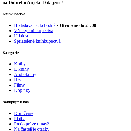
na Dobrého Anjela
. Ďakujeme!
Kníhkupectvá
Bratislava - Obchodná
• Otvorené do 21:00
Všetky kníhkupectvá
Udalosti
Spriatelené kníhkupectvá
Kategórie
Knihy
E-knihy
Audioknihy
Hry
Filmy
Doplnky
Nakupujte u nás
Doručenie
Platba
Prečo práve u nás?
Najčastejšie otázky