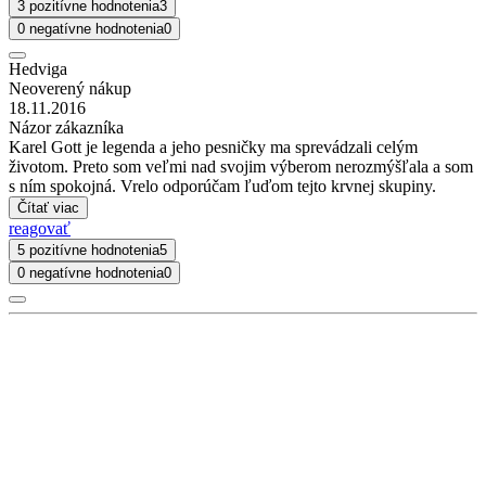
3 pozitívne hodnotenia
3
0 negatívne hodnotenia
0
Hedviga
Neoverený nákup
18.11.2016
Názor zákazníka
Karel Gott je legenda a jeho pesničky ma sprevádzali celým
životom. Preto som veľmi nad svojim výberom nerozmýšľala a som
s ním spokojná. Vrelo odporúčam ľuďom tejto krvnej skupiny.
Čítať viac
reagovať
5 pozitívne hodnotenia
5
0 negatívne hodnotenia
0