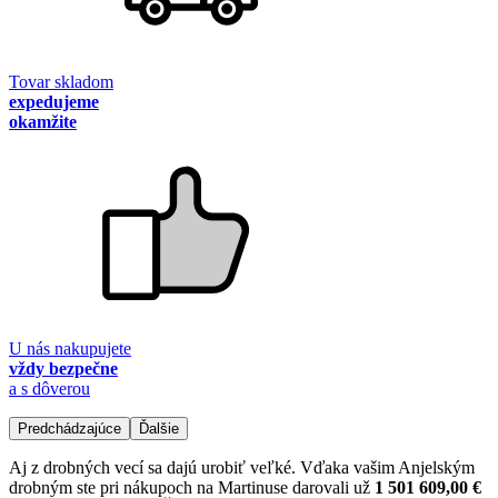
Tovar skladom
expedujeme
okamžite
U nás nakupujete
vždy bezpečne
a s dôverou
Predchádzajúce
Ďalšie
Aj z drobných vecí sa dajú urobiť veľké. Vďaka vašim Anjelským
drobným ste pri nákupoch na Martinuse darovali už
1 501 609,00 €