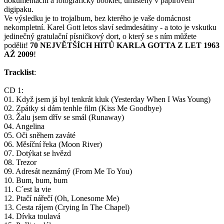
dokumentační a fotografický booklet, umístěný v papírovém
digipaku.
Ve výsledku je to trojalbum, bez kterého je vaše domácnost
nekompletní. Karel Gott letos slaví sedmdesátiny - a toto je vskutku
jedinečný gratulační písničkový dort, o který se s ním můžete
podělit!
70 NEJVĚTŠÍCH HITŮ KARLA GOTTA Z LET 1963
AŽ 2009
!
Tracklist
:
CD 1:
01. Když jsem já byl tenkrát kluk (Yesterday When I Was Young)
02. Zpátky si dám tenhle film (Kiss Me Goodbye)
03. Žalu jsem dřív se smál (Runaway)
04. Angelina
05. Oči sněhem zaváté
06. Měsíční řeka (Moon River)
07. Dotýkat se hvězd
08. Trezor
09. Adresát neznámý (From Me To You)
10. Bum, bum, bum
11. C´est la vie
12. Ptačí nářečí (Oh, Lonesome Me)
13. Cesta rájem (Crying In The Chapel)
14. Dívka toulavá