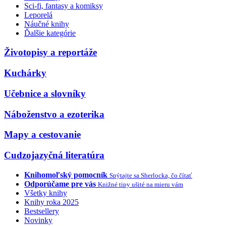
Sci-fi, fantasy a komiksy
Leporelá
Náučné knihy
Ďalšie kategórie
Životopisy a reportáže
Kuchárky
Učebnice a slovníky
Náboženstvo a ezoterika
Mapy a cestovanie
Cudzojazyčná literatúra
Knihomoľský pomocník
Spýtajte sa Sherlocka, čo čítať
Odporúčame pre vás
Knižné tipy ušité na mieru vám
Všetky knihy
Knihy roka 2025
Bestsellery
Novinky