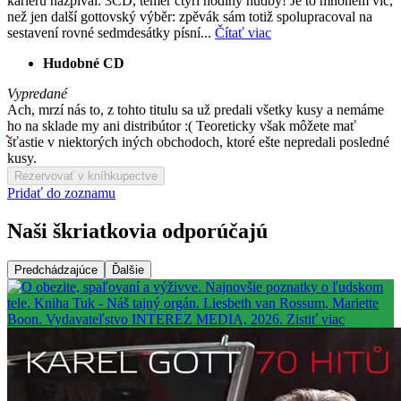
kariéru nazpíval: 3CD, téměř čtyři hodiny hudby! Je to mnohem víc,
než jen další gottovský výběr: zpěvák sám totiž spolupracoval na
sestavení rovné sedmdesátky písní...
Čítať viac
Hudobné CD
Vypredané
Ach, mrzí nás to, z tohto titulu sa už predali všetky kusy a nemáme
ho na sklade my ani distribútor :( Teoreticky však môžete mať
šťastie v niektorých iných obchodoch, ktoré ešte nepredali posledné
kusy.
Rezervovať v kníhkupectve
Pridať do zoznamu
Naši škriatkovia odporúčajú
Predchádzajúce
Ďalšie