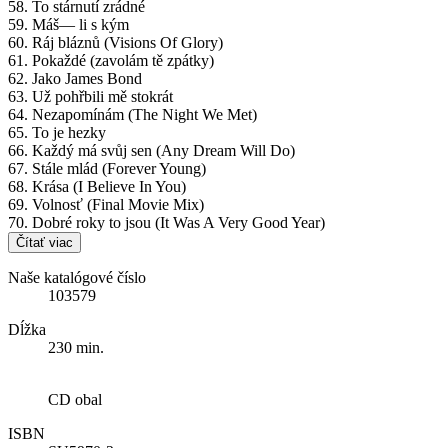
58. To stárnutí zrádné
59. Máš— li s kým
60. Ráj bláznů (Visions Of Glory)
61. Pokaždé (zavolám tě zpátky)
62. Jako James Bond
63. Už pohřbili mě stokrát
64. Nezapomínám (The Night We Met)
65. To je hezky
66. Každý má svůj sen (Any Dream Will Do)
67. Stále mlád (Forever Young)
68. Krása (I Believe In You)
69. Volnosť (Final Movie Mix)
70. Dobré roky to jsou (It Was A Very Good Year)
Čítať viac
Naše katalógové číslo
103579
Dĺžka
230 min.
CD obal
ISBN