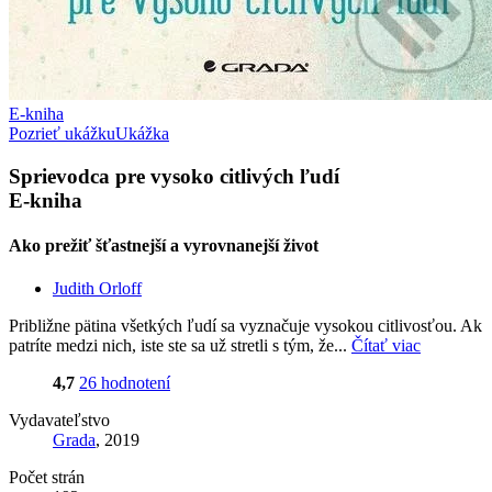
E-kniha
Pozrieť ukážku
Ukážka
Sprievodca pre vysoko citlivých ľudí
E-kniha
Ako prežiť šťastnejší a vyrovnanejší život
Judith Orloff
Približne pätina všetkých ľudí sa vyznačuje vysokou citlivosťou. Ak
patríte medzi nich, iste ste sa už stretli s tým, že...
Čítať viac
4,7
26 hodnotení
Vydavateľstvo
Grada
, 2019
Počet strán