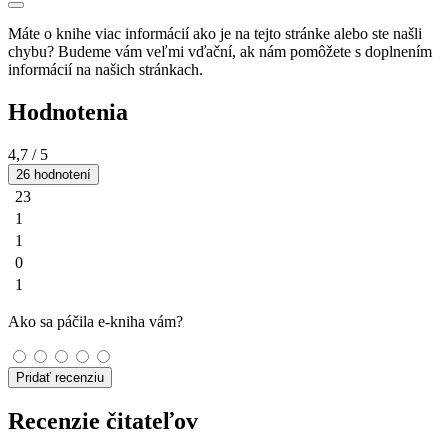
Máte o knihe viac informácií ako je na tejto stránke alebo ste našli
chybu? Budeme vám veľmi vďační, ak nám pomôžete s doplnením
informácií na našich stránkach.
Hodnotenia
4,7
/ 5
26 hodnotení
23
1
1
0
1
Ako sa páčila e-kniha vám?
Pridať recenziu
Recenzie čitateľov