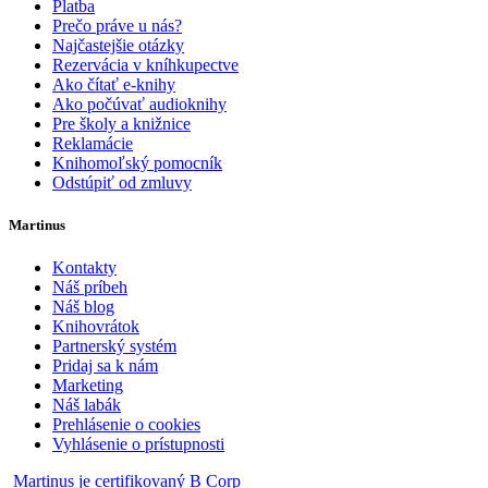
Platba
Prečo práve u nás?
Najčastejšie otázky
Rezervácia v kníhkupectve
Ako čítať e-knihy
Ako počúvať audioknihy
Pre školy a knižnice
Reklamácie
Knihomoľský pomocník
Odstúpiť od zmluvy
Martinus
Kontakty
Náš príbeh
Náš blog
Knihovrátok
Partnerský systém
Pridaj sa k nám
Marketing
Náš labák
Prehlásenie o cookies
Vyhlásenie o prístupnosti
Martinus je certifikovaný B Corp