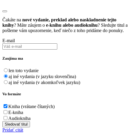
Čakáte na
nové vydanie, preklad alebo naskladnenie tejto
knihy
? Máte záujem o
e-knihu alebo audioknihu
? Sledujte titul a
pošleme vám upozornenie, keď niečo z toho pridáme do ponuky.
E-mail
Zaujíma ma
len toto vydanie
aj iné vydania (v jazyku slovenčina)
aj iné vydania (v akomkoľvek jazyku)
Vo formáte
Kniha (vrátane čítaných)
E-kniha
Audiokniha
Sledovať titul
Pridať citát