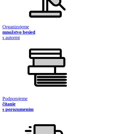
Organizujeme
množstvo besied
s autormi
Podporujeme
čítanie
s porozumením