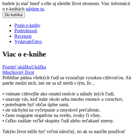
budete ju mať hneď a ešte aj ušetríte život stromom. Viac informácii
o e-knihách
nájdete tu
.
Do košíka
Popis e-knihy
Podrobnosti
Recenzie
Vydavateľstvo
Viac o e-knihe
Pozrieť ukážku
Ukážka
#duchovný život
Približne pätina všetkých ľudí sa vyznačuje vysokou citlivosťou. Ak
patríte medzi nich, iste ste sa už stretli s tým, že...
• vnímate citlivejšie ako ostatní emócie a nálady iných ľudí,
• unavuje vás, keď máte okolo seba mnoho vnemov a vzruchov,
• potrebujete byť občas úplne sami,
• ste náchylní na vyčerpanie a zmyslové preťaženie,
• často reagujete negatívne na svetlo, zvuky či vône,
• ťažko znášate veľké skupiny ľudí alebo nečakané zmeny.
Takýto život môže byť veľmi náročný, no ak sa naučíte používať