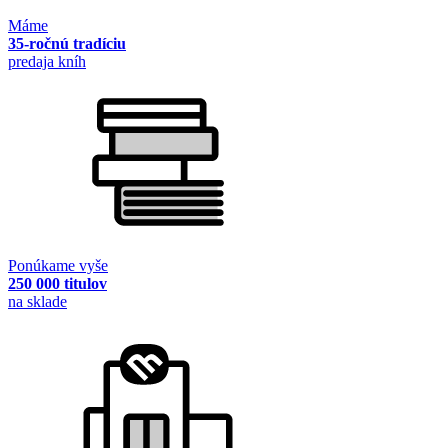
Máme
35-ročnú tradíciu
predaja kníh
Ponúkame vyše
250 000 titulov
na sklade