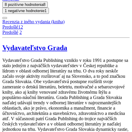
8 pozitívne hodnotenia
8
1 negatívne hodnotenie
1
Recenzia z iného vydania (kniha)
Predošlé
1
2
Predošlé
2
Vydavateľstvo Grada
Vydavateľstvo Grada Publishing vzniklo v roku 1991 a postupne sa
stalo jedným z najväčších vydavateľstiev v Českej republike a
lídrom v oblasti odbornej literatúry na trhu. O dva roky neskôr
začalo svoje aktivity rozširovať aj na Slovensko, a to pod značkou
Grada Slovakia. Obe vydavateľstvá postupne rozšírili svoje
zameranie o detskú literatúru, beletriu, motivačné a sebarozvojové
knihy, ako aj knihy venované zdravému životnému štýlu a
populárno-náučnú literatúru. Grada Publishing a Grada Slovakia
naďalej udávajú trendy v odbornej literatúre v najrozmanitejších
oblastiach, ako je právo, ekonomika a manažment, financie a
účtovníctvo, architektúra a stavebníctvo, zdravotníctvo a medicína
atď. V súčasnosti patrí Grada Publishing do trojice najväčších
českých vydavateľstiev a v oblasti odbornej literatúry je naďalej
jednotkou na trhu. Vydavateľstvo Grada Slovakia dynamicky rastie,