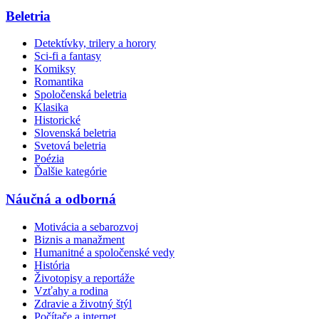
Beletria
Detektívky, trilery a horory
Sci-fi a fantasy
Komiksy
Romantika
Spoločenská beletria
Klasika
Historické
Slovenská beletria
Svetová beletria
Poézia
Ďalšie kategórie
Náučná a odborná
Motivácia a sebarozvoj
Biznis a manažment
Humanitné a spoločenské vedy
História
Životopisy a reportáže
Vzťahy a rodina
Zdravie a životný štýl
Počítače a internet