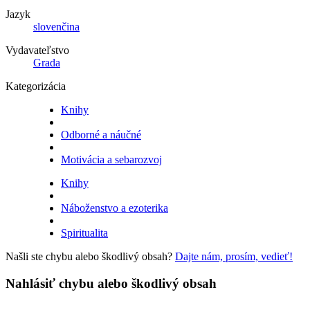
Jazyk
slovenčina
Vydavateľstvo
Grada
Kategorizácia
Knihy
Odborné a náučné
Motivácia a sebarozvoj
Knihy
Náboženstvo a ezoterika
Spiritualita
Našli ste chybu alebo škodlivý obsah?
Dajte nám, prosím, vedieť!
Nahlásiť chybu alebo škodlivý obsah