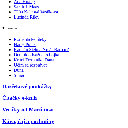
Ana Huang
Sarah J. Maas
Táňa Keleová Vasilková
Lucinda Riley
Top série
Romantické úteky
Harry Potter
Kapitán Stein a Notár Barbarič
Denník odvážneho bojka
Krimi Dominika Dána
Učím sa rozprávať
Duna
Smradi
Darčekové poukážky
Čítačky e-kníh
Vecičky od Martinusu
Káva, čaj a pochutiny