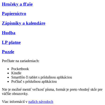
Hrnčeky a fľaše
Papiernictvo
Zápisníky a kalendáre
Hudba
LP platne
Puzzle
Prečítate na zariadeniach:
Pocketbook
Kindle
Smartfón či tablet s príslušnou aplikáciou
Počítač s príslušnou aplikáciou
Nie je možné meniť veľkosť písma, formát je preto vhodný skôr pre
väčšie obrazovky.
Viac informácií v
našich návodoch