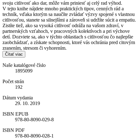
svoju citlivosť ako dar, môže vám priniesť aj celý rad výhod.
V tejto knihe nájdete mnoho praktických tipov, cenných rád a
techník, vďaka ktorým sa naučíte zvládať výzvy spojené s vlastnou
citlivosťou, stanete sa silnejšími a zároveň si udržíte súcit a empatiu.
Zistíte tiež, ako sa vysoká citlivosť odráža na vašom zdraví, v
partnerských vzťahoch, v pracovných kolektívoch a pri výchove
detí. Dozviete sa, ako v týchto oblastiach s citlivosťou čo najlepšie
zaobchádzať, a získate schopnosti, ktoré vás ochránia pred citovým
zranením, stresom či vyhorením.
Čítať viac
Naše katalógové číslo
1895099
Počet strán
192
Dátum vydania
29. 10. 2019
ISBN EPUB
978-80-8090-029-8
ISBN PDF
978-80-8090-028-1