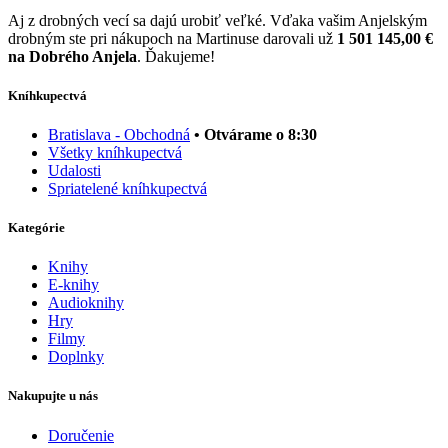
Aj z drobných vecí sa dajú urobiť veľké. Vďaka vašim Anjelským
drobným ste pri nákupoch na Martinuse darovali už
1 501 145,00 €
na Dobrého Anjela
. Ďakujeme!
Kníhkupectvá
Bratislava - Obchodná
• Otvárame o 8:30
Všetky kníhkupectvá
Udalosti
Spriatelené kníhkupectvá
Kategórie
Knihy
E-knihy
Audioknihy
Hry
Filmy
Doplnky
Nakupujte u nás
Doručenie