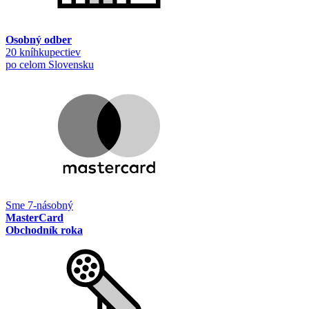
Osobný odber
20 kníhkupectiev
po celom Slovensku
Sme 7-násobný
MasterCard
Obchodník roka