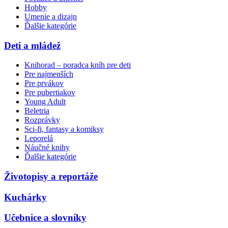
Hobby
Umenie a dizajn
Ďalšie kategórie
Deti a mládež
Knihorad – poradca kníh pre deti
Pre najmenších
Pre prvákov
Pre pubertiakov
Young Adult
Beletria
Rozprávky
Sci-fi, fantasy a komiksy
Leporelá
Náučné knihy
Ďalšie kategórie
Životopisy a reportáže
Kuchárky
Učebnice a slovníky