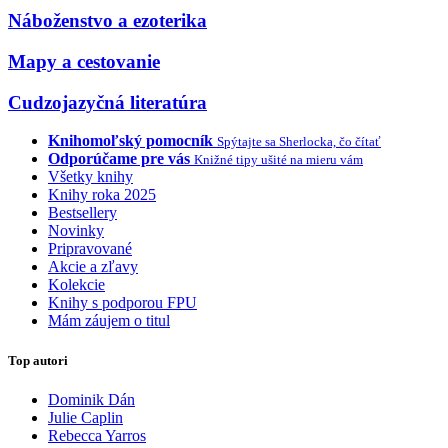
Náboženstvo a ezoterika
Mapy a cestovanie
Cudzojazyčná literatúra
Knihomoľský pomocník
Spýtajte sa Sherlocka, čo čítať
Odporúčame pre vás
Knižné tipy ušité na mieru vám
Všetky knihy
Knihy roka 2025
Bestsellery
Novinky
Pripravované
Akcie a zľavy
Kolekcie
Knihy s podporou FPU
Mám záujem o titul
Top autori
Dominik Dán
Julie Caplin
Rebecca Yarros