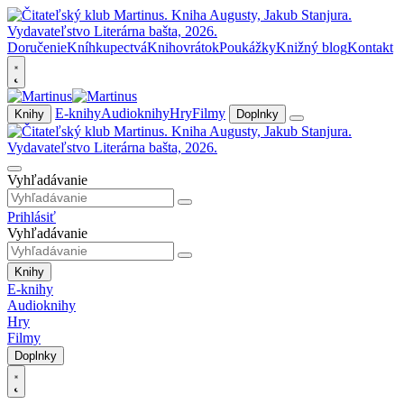
Doručenie
Kníhkupectvá
Knihovrátok
Poukážky
Knižný blog
Kontakt
E-knihy
Audioknihy
Hry
Filmy
Knihy
Doplnky
Vyhľadávanie
Prihlásiť
Vyhľadávanie
Knihy
E-knihy
Audioknihy
Hry
Filmy
Doplnky