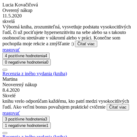
Lucia Kovačičová
Overený nákup
11.5.2020
skvelá
Výborná kniha, zrozumiteľná, vysvetluje podstatu vysokocitlivých
ľudí, či už pociťujete hypersenzitivitu na sebe alebo sa s takouto
osobnosťou stretávate v súkromí alebo v práci. Konečne som
pochopila moje rekcie a zmýšľanie :)
Čítať viac
reagovať
4 pozitívne hodnotenia
4
0 negatívne hodnotenia
0
Recenzia z iného vydania (kniha)
Martina
Neoverený nákup
8.4.2020
Skvelé
knihu vrelo odporúčam každému, kto patrí medzi vysokocitlivých
ľudí. Ako veľmi bonus považujem praktické cvičenie
Čítať viac
reagovať
3 pozitívne hodnotenia
3
1 negatívne hodnotenie
1
Recenzia z iného vydania (kniha)