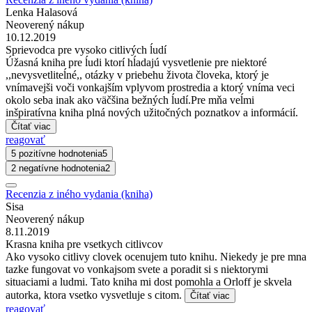
Lenka Halasová
Neoverený nákup
10.12.2019
Sprievodca pre vysoko citlivých ĺudí
Úžasná kniha pre ĺudi ktorí hĺadajú vysvetlenie pre niektoré
,,nevysvetliteĺné,, otázky v priebehu života človeka, ktorý je
vnímavejši voči vonkajším vplyvom prostredia a ktorý vníma veci
okolo seba inak ako väčšina bežných ĺudí.Pre mňa veĺmi
inšpiratívna kniha plná nových užitočných poznatkov a informácií.
Čítať viac
reagovať
5 pozitívne hodnotenia
5
2 negatívne hodnotenia
2
Recenzia z iného vydania (kniha)
Sisa
Neoverený nákup
8.11.2019
Krasna kniha pre vsetkych citlivcov
Ako vysoko citlivy clovek ocenujem tuto knihu. Niekedy je pre mna
tazke fungovat vo vonkajsom svete a poradit si s niektorymi
situaciami a ludmi. Tato kniha mi dost pomohla a Orloff je skvela
autorka, ktora vsetko vysvetluje s citom.
Čítať viac
reagovať