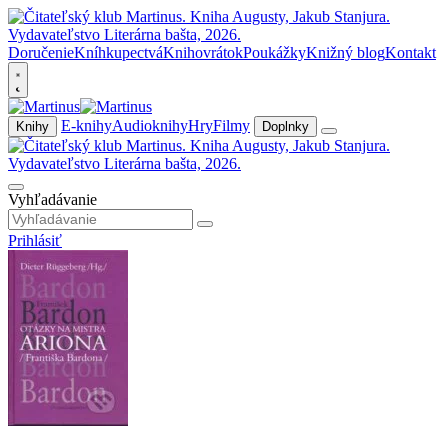
Doručenie
Kníhkupectvá
Knihovrátok
Poukážky
Knižný blog
Kontakt
E-knihy
Audioknihy
Hry
Filmy
Knihy
Doplnky
Vyhľadávanie
Prihlásiť