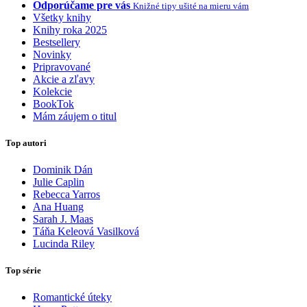
Odporúčame pre vás
Knižné tipy ušité na mieru vám
Všetky knihy
Knihy roka 2025
Bestsellery
Novinky
Pripravované
Akcie a zľavy
Kolekcie
BookTok
Mám záujem o titul
Top autori
Dominik Dán
Julie Caplin
Rebecca Yarros
Ana Huang
Sarah J. Maas
Táňa Keleová Vasilková
Lucinda Riley
Top série
Romantické úteky