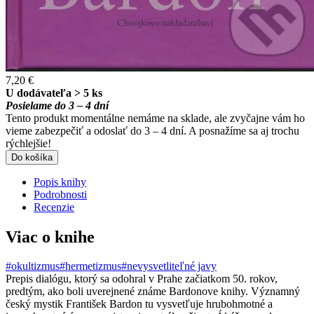
7,20 €
U dodávateľa > 5 ks
Posielame do 3 – 4 dní
Tento produkt momentálne nemáme na sklade, ale zvyčajne vám ho
vieme zabezpečiť a odoslať do 3 – 4 dní. A posnažíme sa aj trochu
rýchlejšie!
Do košíka
Popis knihy
Podrobnosti
Recenzie
Viac o knihe
#okultizmus
#hermetizmus
#nevysvetliteľné javy
Prepis dialógu, ktorý sa odohral v Prahe začiatkom 50. rokov,
predtým, ako boli uverejnené známe Bardonove knihy. Významný
český mystik František Bardon tu vysvetľuje hrubohmotné a