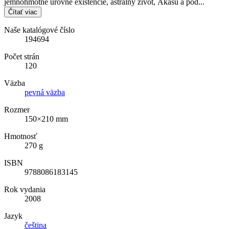
jemnohmotné úrovne existencie, astrálny život, Ákášu a pod...
Čítať viac
Naše katalógové číslo
194694
Počet strán
120
Väzba
pevná väzba
Rozmer
150×210 mm
Hmotnosť
270 g
ISBN
9788086183145
Rok vydania
2008
Jazyk
čeština