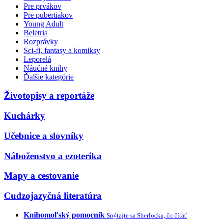
Pre prvákov
Pre pubertiakov
Young Adult
Beletria
Rozprávky
Sci-fi, fantasy a komiksy
Leporelá
Náučné knihy
Ďalšie kategórie
Životopisy a reportáže
Kuchárky
Učebnice a slovníky
Náboženstvo a ezoterika
Mapy a cestovanie
Cudzojazyčná literatúra
Knihomoľský pomocník
Spýtajte sa Sherlocka, čo čítať