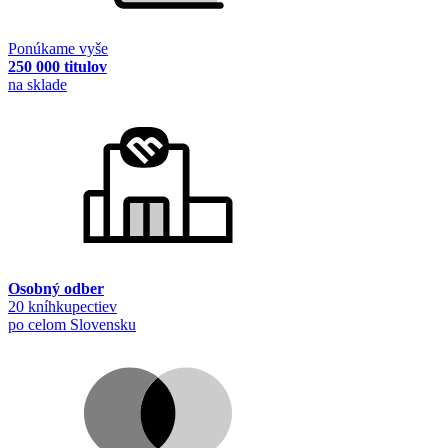
Ponúkame vyše
250 000 titulov
na sklade
Osobný odber
20 kníhkupectiev
po celom Slovensku