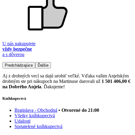
U nás nakupujete
vždy bezpečne
a s dôverou
Predchádzajúce
Ďalšie
Aj z drobných vecí sa dajú urobiť veľké. Vďaka vašim Anjelským
drobným ste pri nákupoch na Martinuse darovali už
1 501 406,00 €
na Dobrého Anjela
. Ďakujeme!
Kníhkupectvá
Bratislava - Obchodná
• Otvorené do 21:00
Všetky kníhkupectvá
Udalosti
Spriatelené kníhkupectvá