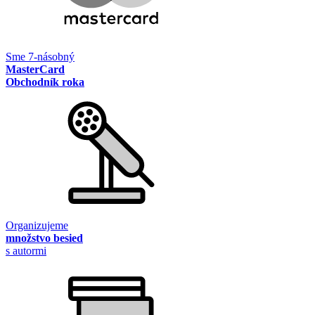
Sme 7-násobný
MasterCard
Obchodník roka
Organizujeme
množstvo besied
s autormi