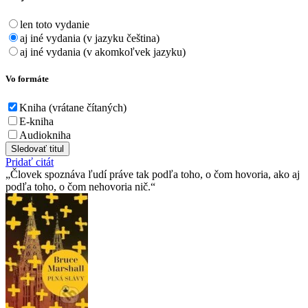
len toto vydanie
aj iné vydania (v jazyku čeština)
aj iné vydania (v akomkoľvek jazyku)
Vo formáte
Kniha (vrátane čítaných)
E-kniha
Audiokniha
Sledovať titul
Pridať citát
Človek spoznáva ľudí práve tak podľa toho, o čom hovoria, ako aj
podľa toho, o čom nehovoria nič.