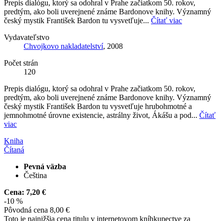
Prepis dialógu, ktorý sa odohral v Prahe začiatkom 50. rokov,
predtým, ako boli uverejnené známe Bardonove knihy. Významný
český mystik František Bardon tu vysvetľuje...
Čítať viac
Vydavateľstvo
Chvojkovo nakladatelství
, 2008
Počet strán
120
Prepis dialógu, ktorý sa odohral v Prahe začiatkom 50. rokov,
predtým, ako boli uverejnené známe Bardonove knihy. Významný
český mystik František Bardon tu vysvetľuje hrubohmotné a
jemnohmotné úrovne existencie, astrálny život, Ákášu a pod...
Čítať
viac
Kniha
Čítaná
Pevná väzba
Čeština
Cena:
7,20 €
-10 %
Pôvodná cena
8,00 €
Toto je najnižšia cena titulu v internetovom kníhkupectve za