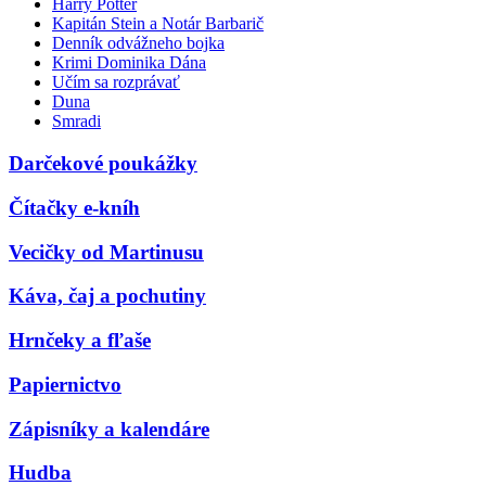
Harry Potter
Kapitán Stein a Notár Barbarič
Denník odvážneho bojka
Krimi Dominika Dána
Učím sa rozprávať
Duna
Smradi
Darčekové poukážky
Čítačky e-kníh
Vecičky od Martinusu
Káva, čaj a pochutiny
Hrnčeky a fľaše
Papiernictvo
Zápisníky a kalendáre
Hudba