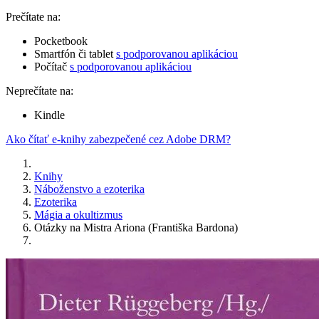
Prečítate na:
Pocketbook
Smartfón či tablet
s podporovanou aplikáciou
Počítač
s podporovanou aplikáciou
Neprečítate na:
Kindle
Ako čítať e-knihy zabezpečené cez Adobe DRM?
Knihy
Náboženstvo a ezoterika
Ezoterika
Mágia a okultizmus
Otázky na Mistra Ariona (Františka Bardona)