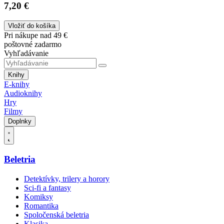
7,20 €
Vložiť do košíka
Pri nákupe nad 49 €
poštovné zadarmo
Vyhľadávanie
Knihy
E-knihy
Audioknihy
Hry
Filmy
Doplnky
Beletria
Detektívky, trilery a horory
Sci-fi a fantasy
Komiksy
Romantika
Spoločenská beletria
Klasika