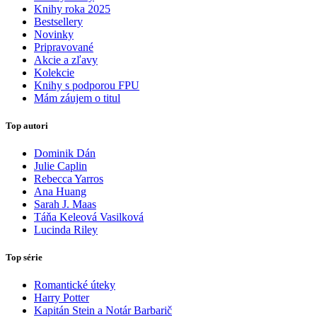
Knihy roka 2025
Bestsellery
Novinky
Pripravované
Akcie a zľavy
Kolekcie
Knihy s podporou FPU
Mám záujem o titul
Top autori
Dominik Dán
Julie Caplin
Rebecca Yarros
Ana Huang
Sarah J. Maas
Táňa Keleová Vasilková
Lucinda Riley
Top série
Romantické úteky
Harry Potter
Kapitán Stein a Notár Barbarič