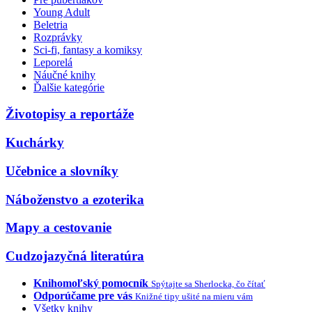
Young Adult
Beletria
Rozprávky
Sci-fi, fantasy a komiksy
Leporelá
Náučné knihy
Ďalšie kategórie
Životopisy a reportáže
Kuchárky
Učebnice a slovníky
Náboženstvo a ezoterika
Mapy a cestovanie
Cudzojazyčná literatúra
Knihomoľský pomocník
Spýtajte sa Sherlocka, čo čítať
Odporúčame pre vás
Knižné tipy ušité na mieru vám
Všetky knihy