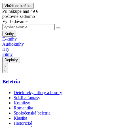
Vložiť do košíka
Pri nákupe nad 49 €
poštovné zadarmo
Vyhľadávanie
Knihy
E-knihy
Audioknihy
Hry
Filmy
Doplnky
Beletria
Detektívky, trilery a horory
Sci-fi a fantasy
Komiksy
Romantika
Spoločenská beletria
Klasika
Historické