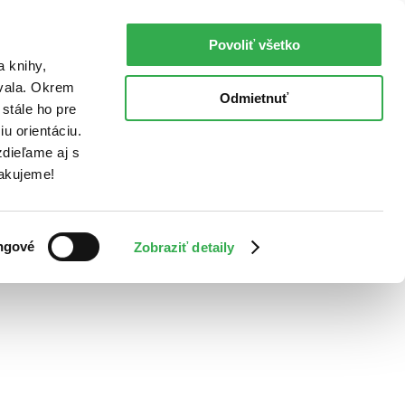
Povoliť všetko
a knihy,
ovala. Okrem
Odmietnuť
stále ho pre
u orientáciu.
dieľame aj s
Ďakujeme!
ngové
Zobraziť detaily