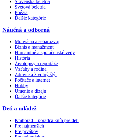
Slovenská beletria
Svetová beletria
Poézia
Ďalšie kategórie
Náučná a odborná
Motivácia a sebarozvoj
Biznis a manažment
Humanitné a spoločenské vedy
História
Životopisy a reportáže
Vzťahy a rodina
Zdravie a životný štýl
Počítače a internet
Hobby
Umenie a dizajn
Ďalšie kategórie
Deti a mládež
Knihorad – poradca kníh pre deti
Pre najmenších
Pre prvákov
Pre pubertiakov