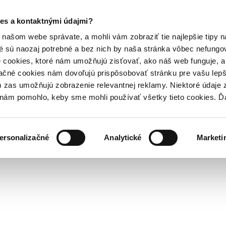
es a kontaktnými údajmi?
našom webe správate, a mohli vám zobraziť tie najlepšie tipy n
é sú naozaj potrebné a bez nich by naša stránka vôbec nefung
 cookies, ktoré nám umožňujú zisťovať, ako náš web funguje, a 
ačné cookies nám dovoľujú prispôsobovať stránku pre vašu lepši
zas umožňujú zobrazenie relevantnej reklamy. Niektoré údaje z
y nám pomohlo, keby sme mohli používať všetky tieto cookies. 
ersonalizačné
Analytické
Marketi