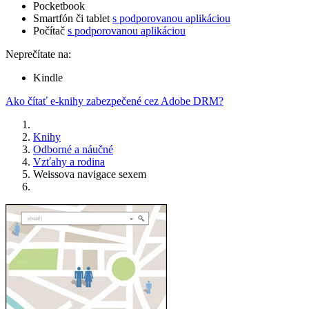
Pocketbook
Smartfón či tablet
s podporovanou aplikáciou
Počítač
s podporovanou aplikáciou
Neprečítate na:
Kindle
Ako čítať e-knihy zabezpečené cez Adobe DRM?
Knihy
Odborné a náučné
Vzťahy a rodina
Weissova navigace sexem