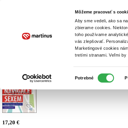
Doručenie
Kníhkupectvá
Knihovrátok
Poukážky
Knižný blog
Kontakt
Môžeme pracovať s cooki
Aby sme vedeli, ako sa na 
zbierame cookies. Niektor
E-knihy
Audioknihy
Hry
Filmy
Knihy
Doplnky
toho používame analytické
vás zlepšovať. Personaliz
Vyhľadávanie
Marketingové cookies nám 
tretími stranami. Veľmi b
Prihlásiť
Výber
Potrebné
P
súhlasu
17,20 €