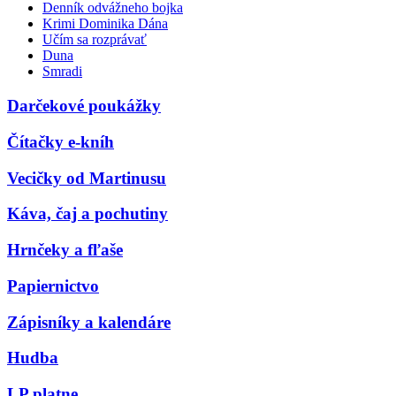
Denník odvážneho bojka
Krimi Dominika Dána
Učím sa rozprávať
Duna
Smradi
Darčekové poukážky
Čítačky e-kníh
Vecičky od Martinusu
Káva, čaj a pochutiny
Hrnčeky a fľaše
Papiernictvo
Zápisníky a kalendáre
Hudba
LP platne