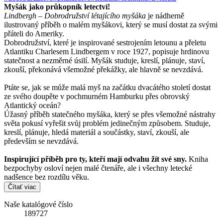
Myšák jako průkopník letectví!
Lindbergh – Dobrodružství létajícího myšáka
je nádherně
ilustrovaný příběh o malém myšákovi, který se musí dostat za svými
přáteli do Ameriky.
Dobrodružství, které je inspirované sestrojením letounu a přeletu
Atlantiku Charlesem Lindbergem v roce 1927, popisuje hrdinovu
statečnost a nezměrné úsilí. Myšák studuje, kreslí, plánuje, staví,
zkouší, překonává všemožné překážky, ale hlavně se nevzdává.
Ptáte se, jak se může malá myš na začátku dvacátého století dostat
ze svého doupěte v pochmurném Hamburku přes obrovský
Atlantický oceán?
Úžasný příběh statečného myšáka, který se přes všemožné nástrahy
světa pokusí vyřešit svůj problém jedinečným způsobem. Studuje,
kreslí, plánuje, hledá materiál a součástky, staví, zkouší, ale
především se nevzdává.
Inspirující příběh pro ty, kteří mají odvahu žít své sny.
Kniha
bezpochyby osloví nejen malé čtenáře, ale i všechny letecké
nadšence bez rozdílu věku.
Čítať viac
Naše katalógové číslo
189727