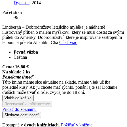
Dynastie
, 2014
Počet strán
96
Lindbergh – Dobrodružství létajícího myšáka je nádherně
ilustrovaný příběh o malém myšákovi, který se musí dostat za svými
přáteli do Ameriky. Dobrodružství, které je inspirované sestrojením
letounu a přeletu Atlantiku Cha
Čítať viac
Pevná väzba
Čeština
Cena:
16,80 €
Na sklade 2 ks
Posielame ihneď
Túto knihu máme síce aktuálne na sklade, máme však už iba
posledné kusy. Ak ju chcete mať rýchlo, ponáhľajte sa! Dodanie
ďalších môže trvať dlhšie, zvyčajne do 18 dní.
Vložiť do košíka
Rezervovať v kníhkupectve
Pridať do zoznamu
Sledovať dostupnosť
Dostupné v
dvoch knižniciach
.
Požičať v knižnici