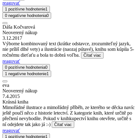
reagovať
1 pozitívne hodnotenie
1
0 negatívne hodnotenia
0
Dáša Kočvarová
Neoverený nákup
3.12.2017
Výborne kombinovaný text (krátke odstavce, zrozumiteľný jazyk,
nie príliš dlhé vety) a ilustrácie (naozaj pútavé), knihu som kúpila 5-
ročnému dieťaťu a bola to dobrá voľba.
Čítať viac
reagovať
0 pozitívne hodnotenia
0
1 negatívne hodnotenie
1
eva
Neoverený nákup
7.4.2015
Krásná kniha
Mimořádné ilustrace a mimořádný příběh, ze kterého se děcka navíc
ještě poučí něco z historie letectví. Z kategorie knih, které určitě po
přečtení nevyhodíte. Pokud v knihkupectví knihu otevřete, určitě s
ní odejdete tak jako já :-)
Čítať viac
reagovať
1 pozitívne hodnotenie
1