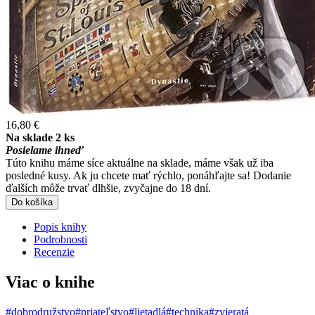
16,80 €
Na sklade 2 ks
Posielame ihneď
Túto knihu máme síce aktuálne na sklade, máme však už iba
posledné kusy. Ak ju chcete mať rýchlo, ponáhľajte sa! Dodanie
ďalších môže trvať dlhšie, zvyčajne do 18 dní.
Do košíka
Popis knihy
Podrobnosti
Recenzie
Viac o knihe
#dobrodružstvo
#priateľstvo
#lietadlá
#technika
#zvieratá