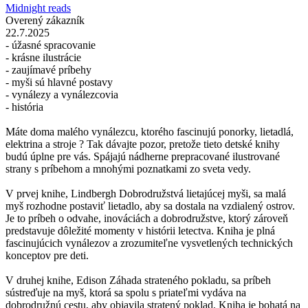
Midnight reads
Overený zákazník
22.7.2025
- úžasné spracovanie
- krásne ilustrácie
- zaujímavé príbehy
- myši sú hlavné postavy
- vynálezy a vynálezcovia
- história
Máte doma malého vynálezcu, ktorého fascinujú ponorky, lietadlá,
elektrina a stroje ? Tak dávajte pozor, pretože tieto detské knihy
budú úplne pre vás. Spájajú nádherne prepracované ilustrované
strany s príbehom a mnohými poznatkami zo sveta vedy.
V prvej knihe, Lindbergh Dobrodružstvá lietajúcej myši, sa malá
myš rozhodne postaviť lietadlo, aby sa dostala na vzdialený ostrov.
Je to príbeh o odvahe, inováciách a dobrodružstve, ktorý zároveň
predstavuje dôležité momenty v histórii letectva. Kniha je plná
fascinujúcich vynálezov a zrozumiteľne vysvetlených technických
konceptov pre deti.
V druhej knihe, Edison Záhada strateného pokladu, sa príbeh
sústreďuje na myš, ktorá sa spolu s priateľmi vydáva na
dobrodružnú cestu, aby objavila stratený poklad. Kniha je bohatá na