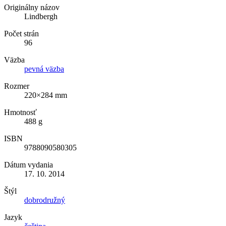
Originálny názov
Lindbergh
Počet strán
96
Väzba
pevná väzba
Rozmer
220×284 mm
Hmotnosť
488 g
ISBN
9788090580305
Dátum vydania
17. 10. 2014
Štýl
dobrodružný
Jazyk