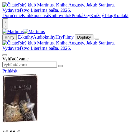
Doručenie
Kníhkupectvá
Knihovrátok
Poukážky
Knižný blog
Kontakt
E-knihy
Audioknihy
Hry
Filmy
Knihy
Doplnky
Vyhľadávanie
Prihlásiť