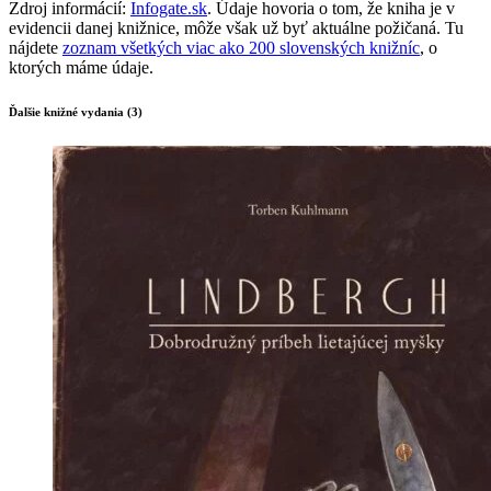
Zdroj informácií:
Infogate.sk
. Údaje hovoria o tom, že kniha je v
evidencii danej knižnice, môže však už byť aktuálne požičaná. Tu
nájdete
zoznam všetkých viac ako 200 slovenských knižníc
, o
ktorých máme údaje.
Ďalšie knižné vydania (3)