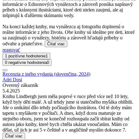
informácie o Edisonových vynálezoch a zároveň ponúka napínavý
príbeh s krásnymi ilustráciami, ktoré deti nielen zaujmú, ale aj
inšpirujú k ďalšiemu skúmaniu vedy.
Na konci každej knihy, ma vynálezca aj fotografiu doplnenú o
reálne informácie z jeho života. Obe knihy sú ideálne pre deti, ktoré
sa zaujímajú o vynálezy, históriu a zároveň hľadajú príbehy o
odvahe a priateľstve.
Čítať viac
reagovať
1 pozitívne hodnotenie
1
0 negatívne hodnotenia
0
Recenzia z iného vydania (slovenčina, 2024)
Adri Dosi
Overený zákazník
5.4.2025
Knihu Lindbergh jsem měla poprvé v ruce před více než 10 lety,
když byly děti malé. A už tehdy jsme si statečného myšáka oblíbili.
Jde o unikátní dílo tehdy počínajícího ilustrátora. Od té doby mám
tapetu s myšákem v počítači. A dnes, když dcera maturuje ze
stejného oboru, jsem se konečně rozhoupala začít sbírat knihy od
autora jako knihy, které bych chtěla ukázat vnoučatům. Mám co
dělat, už jich je asi 5 v češtině a v angličtině myslím dokonce 7.
Čítať viac