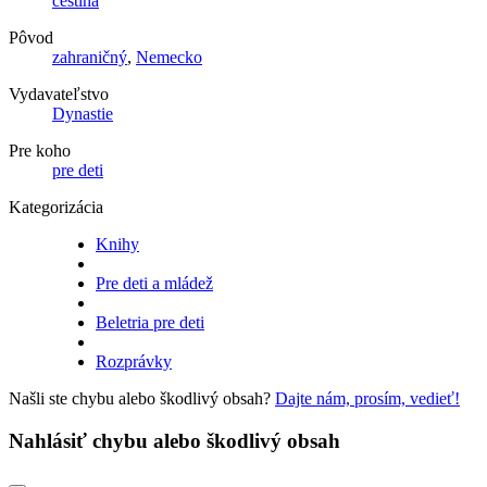
čeština
Pôvod
zahraničný
,
Nemecko
Vydavateľstvo
Dynastie
Pre koho
pre deti
Kategorizácia
Knihy
Pre deti a mládež
Beletria pre deti
Rozprávky
Našli ste chybu alebo škodlivý obsah?
Dajte nám, prosím, vedieť!
Nahlásiť chybu alebo škodlivý obsah