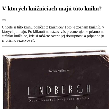
V ktorých knižniciach majú túto knihu?
Chcete si túto knihu požičať z knižnice? Toto je zoznam knižníc, v
ktorých ju majú. Po kliknutí na názov vás presmerujeme priamo na
stránku knižnice, kde si môžete overiť jej dostupnosť a prípadne ju
aj priamo rezervovať.