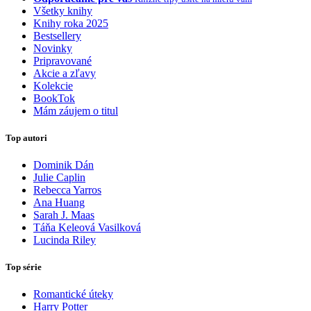
Všetky knihy
Knihy roka 2025
Bestsellery
Novinky
Pripravované
Akcie a zľavy
Kolekcie
BookTok
Mám záujem o titul
Top autori
Dominik Dán
Julie Caplin
Rebecca Yarros
Ana Huang
Sarah J. Maas
Táňa Keleová Vasilková
Lucinda Riley
Top série
Romantické úteky
Harry Potter