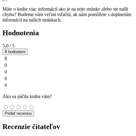
Máte o knihe viac informácií ako je na tejto stránke alebo ste našli
chybu? Budeme vám veľmi vďační, ak nám pomôžete s doplnením
informácií na našich stránkach.
Hodnotenia
5,0
/ 5
8 hodnotení
8
0
0
0
0
Ako sa páčila kniha vám?
Pridať recenziu
Recenzie čitateľov