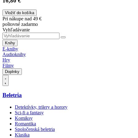
16,80 €
Vložiť do košíka
Pri nákupe nad 49 €
poštovné zadarmo
Vyhľadávanie
Knihy
E-knihy
Audioknihy
Hry
Filmy
Doplnky
Beletria
Detektívky, trilery a horory
Sci-fi a fantasy
Komiksy
Romantika
Spoločenská beletria
Klasika