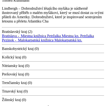
Torben Kuhlmann
Lindbergh – Dobrodružství létajícího myšáka je nádherně
ilustrovaný příběh o malém myšákovi, který se musí dostat za svými
přáteli do Ameriky. Dobrodružství, které je inspirované sestrojením
letounu a přeletu Atlantiku Cha
Bratislavský kraj (2)
Bratislava -
Miestna knižnica Petržalka
Miestna kn. Petržalka
Pezinok -
Malokarpatská knižnica
Malokarpatská kn.
Banskobystrický kraj (0)
Košický kraj (0)
Nitriansky kraj (0)
Prešovský kraj (0)
Trenčiansky kraj (0)
Trnavský kraj (0)
Žilinský kraj (0)