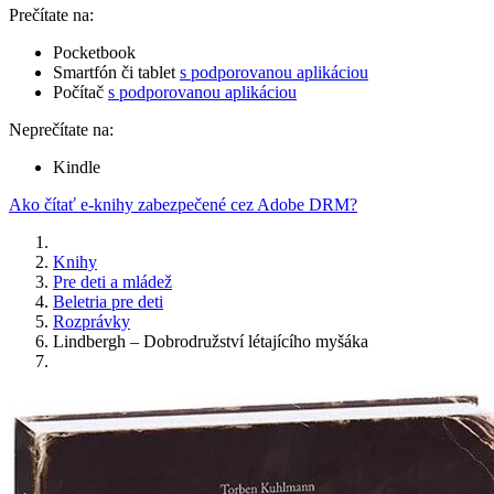
Prečítate na:
Pocketbook
Smartfón či tablet
s podporovanou aplikáciou
Počítač
s podporovanou aplikáciou
Neprečítate na:
Kindle
Ako čítať e-knihy zabezpečené cez Adobe DRM?
Knihy
Pre deti a mládež
Beletria pre deti
Rozprávky
Lindbergh – Dobrodružství létajícího myšáka