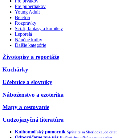
Pre prvákov
Pre pubertiakov
Young Adult
Beletria
Rozprávky
Sci-fi, fantasy a komiksy
Leporelá
Náučné knihy
Ďalšie kategórie
Životopisy a reportáže
Kuchárky
Učebnice a slovníky
Náboženstvo a ezoterika
Mapy a cestovanie
Cudzojazyčná literatúra
Knihomoľský pomocník
Spýtajte sa Sherlocka, čo čítať
Odporúčame pre vás
Knižné tipy ušité na mieru vám