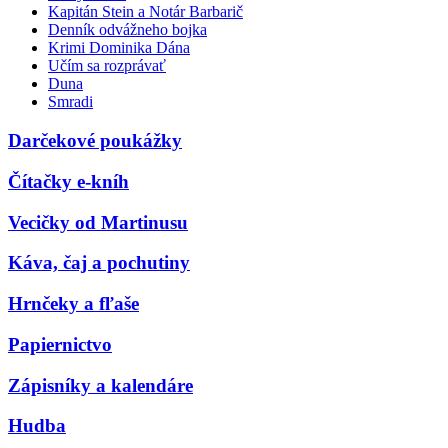
Kapitán Stein a Notár Barbarič
Denník odvážneho bojka
Krimi Dominika Dána
Učím sa rozprávať
Duna
Smradi
Darčekové poukážky
Čítačky e-kníh
Vecičky od Martinusu
Káva, čaj a pochutiny
Hrnčeky a fľaše
Papiernictvo
Zápisníky a kalendáre
Hudba