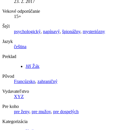
23. 2. 2017
Vekové odporúčanie
15+
Štýl
psychologický
,
napínavý
,
špionážny
,
mysteriózny
Jazyk
čeština
Preklad
Jiří Žák
Pôvod
Francúzsko
,
zahraničný
Vydavateľstvo
XYZ
Pre koho
pre ženy
,
pre mužov
,
pre dospelých
Kategorizácia