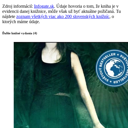
Zdroj informácií:
Infogate.sk
. Údaje hovoria o tom, že kniha je v
evidencii danej knižnice, môže však už byť aktuálne požičaná. Tu
nájdete
zoznam všetkých viac ako 200 slovenských knižníc
, o
ktorých máme údaje.
Ďalšie knižné vydania (4)