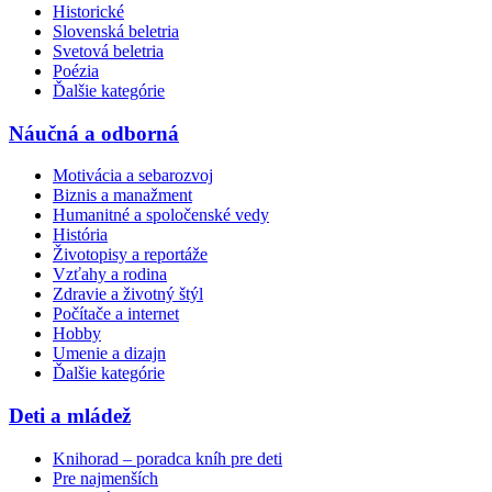
Historické
Slovenská beletria
Svetová beletria
Poézia
Ďalšie kategórie
Náučná a odborná
Motivácia a sebarozvoj
Biznis a manažment
Humanitné a spoločenské vedy
História
Životopisy a reportáže
Vzťahy a rodina
Zdravie a životný štýl
Počítače a internet
Hobby
Umenie a dizajn
Ďalšie kategórie
Deti a mládež
Knihorad – poradca kníh pre deti
Pre najmenších