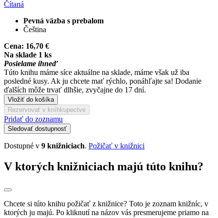
Čítaná
Pevná väzba s prebalom
Čeština
Cena:
16,70 €
Na sklade 1 ks
Posielame ihneď
Túto knihu máme síce aktuálne na sklade, máme však už iba
posledné kusy. Ak ju chcete mať rýchlo, ponáhľajte sa! Dodanie
ďalších môže trvať dlhšie, zvyčajne do 17 dní.
Vložiť do košíka
Rezervovať v kníhkupectve
Pridať do zoznamu
Sledovať dostupnosť
Dostupné v
9 knižniciach
.
Požičať v knižnici
V ktorých knižniciach majú túto knihu?
Chcete si túto knihu požičať z knižnice? Toto je zoznam knižníc, v
ktorých ju majú. Po kliknutí na názov vás presmerujeme priamo na