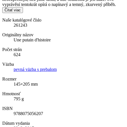
vyprávění tentokrát opírá o napínavý a temný, zkurvený příběh.
Čítať viac
Naše katalógové číslo
261243
Originálny názov
Une putain d'histoire
Počet strán
624
Väzba
pevná väzba s prebalom
Rozmer
145×205 mm
Hmotnosť
795 g
ISBN
9788075056207
Dátum vydania