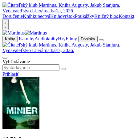
Doručenie
Kníhkupectvá
Knihovrátok
Poukážky
Knižný blog
Kontakt
E-knihy
Audioknihy
Hry
Filmy
Knihy
Doplnky
Vyhľadávanie
Prihlásiť