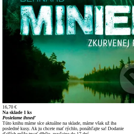
16,70 €
Na sklade 1 ks
Posielame ihneď
Túto knihu máme síce aktuálne na sklade, máme však už iba
posledné kusy. Ak ju chcete mať rýchlo, ponáhľajte sa! Dodanie
ďalších môže trvať dlhšie, zvyčajne do 17 dní.