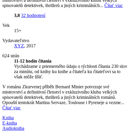
mistrovství a definitivní členství v exkluzivního klubu velkých
spisovatelů detektivek, thrillerů a jiných kriminálních...
Čítať viac
3,8
32 hodnotení
Vek
15+
Vydavateľstvo
XYZ
, 2017
624 strán
11-12 hodín čítania
Vychádzame z priemerného údaju o rýchlosti čítania 230 slov
za minútu, od knihy ku knihe a čitateľa ku čitateľovi sa to
však môže líšiť.
V románu Zkurvenej příběh Bernard Minier potvrzuje své
mistrovství a definitivní členství v exkluzivního klubu velkých
spisovatelů detektivek, thrillerů a jiných kriminálních románů.
Opouští tentokrát Martina Servaze, Toulouse i Pyreneje a vezme...
Čítať viac
Kniha
E-kniha
Audiokniha