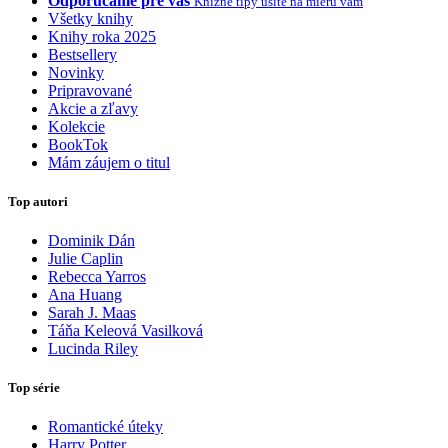
Odporúčame pre vás
Knižné tipy ušité na mieru vám
Všetky knihy
Knihy roka 2025
Bestsellery
Novinky
Pripravované
Akcie a zľavy
Kolekcie
BookTok
Mám záujem o titul
Top autori
Dominik Dán
Julie Caplin
Rebecca Yarros
Ana Huang
Sarah J. Maas
Táňa Keleová Vasilková
Lucinda Riley
Top série
Romantické úteky
Harry Potter