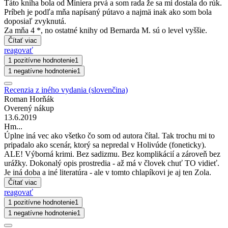
Táto kniha bola od Miniera prvá a som rada že sa mi dostala do rúk.
Príbeh je podľa mňa napísaný pútavo a najmä inak ako som bola
doposiaľ zvyknutá.
Za mňa 4 *, no ostatné knihy od Bernarda M. sú o level vyššie.
Čítať viac
reagovať
1 pozitívne hodnotenie
1
1 negatívne hodnotenie
1
Recenzia z iného vydania (slovenčina)
Roman Horňák
Overený nákup
13.6.2019
Hm...
Úplne iná vec ako všetko čo som od autora čítal. Tak trochu mi to
pripadalo ako scenár, ktorý sa nepredal v Holivúde (foneticky).
ALE! Výborná krimi. Bez sadizmu. Bez komplikácií a zároveň bez
urážky. Dokonalý opis prostredia - až má v človek chuť TO vidieť.
Je iná doba a iné literatúra - ale v tomto chlapíkovi je aj ten Zola.
Čítať viac
reagovať
1 pozitívne hodnotenie
1
1 negatívne hodnotenie
1