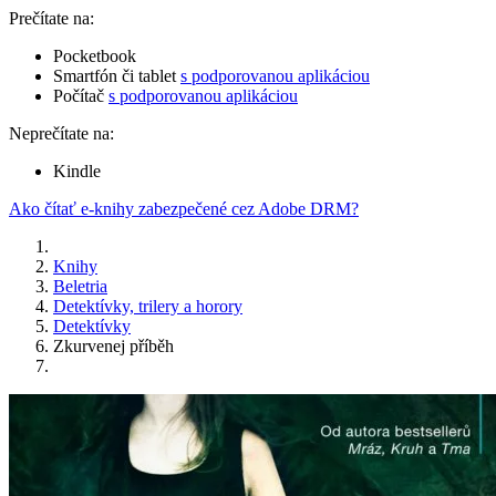
Prečítate na:
Pocketbook
Smartfón či tablet
s podporovanou aplikáciou
Počítač
s podporovanou aplikáciou
Neprečítate na:
Kindle
Ako čítať e-knihy zabezpečené cez Adobe DRM?
Knihy
Beletria
Detektívky, trilery a horory
Detektívky
Zkurvenej příběh