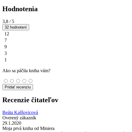
Hodnotenia
3,8
/ 5
32 hodnotení
12
7
9
3
1
Ako sa páčila kniha vám?
Pridať recenziu
Recenzie čitateľov
Beáta Kaššovicová
Overený zákazník
29.1.2020
Moja prvá kniha od Miniera