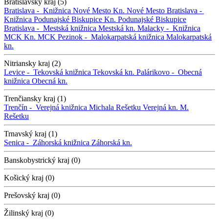
Bratislavský kraj (5)
Bratislava -
Knižnica Nové Mesto
Kn. Nové Mesto
Bratislava -
Knižnica Podunajské Biskupice
Kn. Podunajské Biskupice
Bratislava -
Mestská knižnica
Mestská kn.
Malacky -
Knižnica
MCK
Kn. MCK
Pezinok -
Malokarpatská knižnica
Malokarpatská
kn.
Nitriansky kraj (2)
Levice -
Tekovská knižnica
Tekovská kn.
Palárikovo -
Obecná
knižnica
Obecná kn.
Trenčiansky kraj (1)
Trenčín -
Verejná knižnica Michala Rešetku
Verejná kn. M.
Rešetku
Trnavský kraj (1)
Senica -
Záhorská knižnica
Záhorská kn.
Banskobystrický kraj (0)
Košický kraj (0)
Prešovský kraj (0)
Žilinský kraj (0)