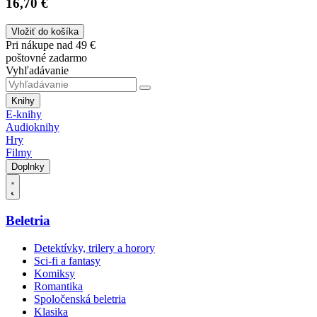
16,70 €
Vložiť do košíka
Pri nákupe nad 49 €
poštovné zadarmo
Vyhľadávanie
Knihy
E-knihy
Audioknihy
Hry
Filmy
Doplnky
Beletria
Detektívky, trilery a horory
Sci-fi a fantasy
Komiksy
Romantika
Spoločenská beletria
Klasika