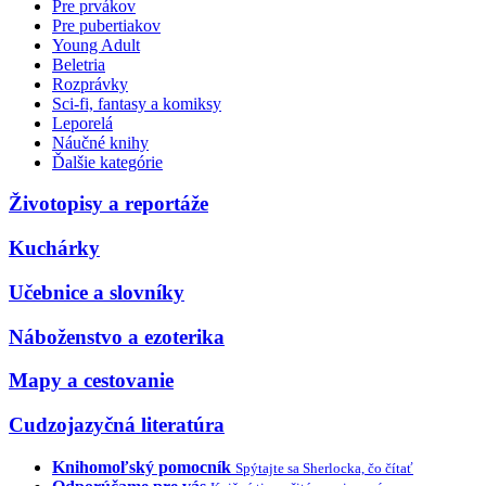
Pre prvákov
Pre pubertiakov
Young Adult
Beletria
Rozprávky
Sci-fi, fantasy a komiksy
Leporelá
Náučné knihy
Ďalšie kategórie
Životopisy a reportáže
Kuchárky
Učebnice a slovníky
Náboženstvo a ezoterika
Mapy a cestovanie
Cudzojazyčná literatúra
Knihomoľský pomocník
Spýtajte sa Sherlocka, čo čítať