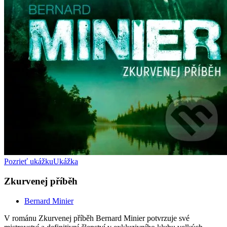
Pozrieť ukážku
Ukážka
Zkurvenej příběh
Bernard Minier
V románu Zkurvenej příběh Bernard Minier potvrzuje své