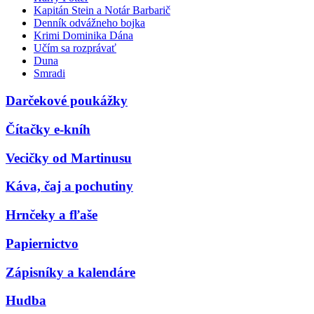
Kapitán Stein a Notár Barbarič
Denník odvážneho bojka
Krimi Dominika Dána
Učím sa rozprávať
Duna
Smradi
Darčekové poukážky
Čítačky e-kníh
Vecičky od Martinusu
Káva, čaj a pochutiny
Hrnčeky a fľaše
Papiernictvo
Zápisníky a kalendáre
Hudba