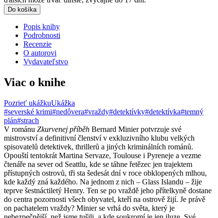
Do košíka
Popis knihy
Podrobnosti
Recenzie
O autorovi
Vydavateľstvo
Viac o knihe
Pozrieť ukážku
Ukážka
#severské krimi
#nedôvera
#vraždy
#detektívky
#detektívka
#temný
plán
#strach
V románu
Zkurvenej příběh
Bernard Minier potvrzuje své
mistrovství a definitivní členství v exkluzivního klubu velkých
spisovatelů detektivek, thrillerů a jiných kriminálních románů.
Opouští tentokrát Martina Servaze, Toulouse i Pyreneje a vezme
čtenáře na sever od Seattlu, kde se táhne řetězec jen trajektem
přístupných ostrovů, tři sta šedesát dní v roce obklopených mlhou,
kde každý zná každého. Na jednom z nich – Glass Islandu – žije
teprve šestnáctiletý Henry. Ten se po vraždě jeho přítelkyně dostane
do centra pozornosti všech obyvatel, kteří na ostrově žijí. Je právě
on pachatelem vraždy? Minier se vrhá do světa, který je
nebezpečnější, než jsme tušili, a kde soukromí je jen iluze. Své