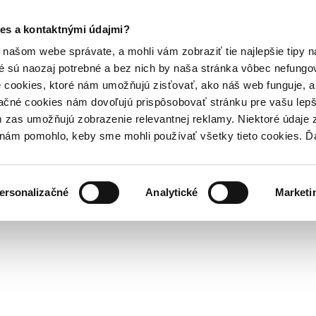
es a kontaktnými údajmi?
našom webe správate, a mohli vám zobraziť tie najlepšie tipy n
é sú naozaj potrebné a bez nich by naša stránka vôbec nefung
 cookies, ktoré nám umožňujú zisťovať, ako náš web funguje, a 
ačné cookies nám dovoľujú prispôsobovať stránku pre vašu lepši
zas umožňujú zobrazenie relevantnej reklamy. Niektoré údaje z
y nám pomohlo, keby sme mohli používať všetky tieto cookies. 
ersonalizačné
Analytické
Marketi