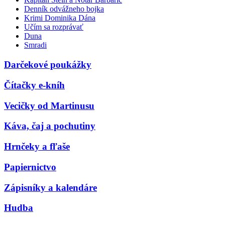
Denník odvážneho bojka
Krimi Dominika Dána
Učím sa rozprávať
Duna
Smradi
Darčekové poukážky
Čítačky e-kníh
Vecičky od Martinusu
Káva, čaj a pochutiny
Hrnčeky a fľaše
Papiernictvo
Zápisníky a kalendáre
Hudba