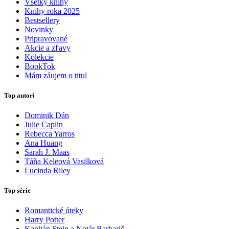
Všetky knihy
Knihy roka 2025
Bestsellery
Novinky
Pripravované
Akcie a zľavy
Kolekcie
BookTok
Mám záujem o titul
Top autori
Dominik Dán
Julie Caplin
Rebecca Yarros
Ana Huang
Sarah J. Maas
Táňa Keleová Vasilková
Lucinda Riley
Top série
Romantické úteky
Harry Potter
Kapitán Stein a Notár Barbarič