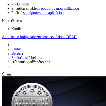
Pocketbook
Smartfón či tablet
s podporovanou aplikáciou
Počítač
s podporovanou aplikáciou
Neprečítate na:
Kindle
Ako čítať e-knihy zabezpečené cez Adobe DRM?
Knihy
Beletria
Spoločenská beletria
Hľadanie vytúženého dňa
Čítaná