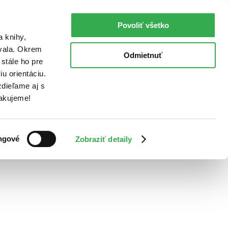
Povoliť všetko
a knihy,
ovala. Okrem
Odmietnuť
stále ho pre
u orientáciu.
dieľame aj s
Ďakujeme!
ngové
Zobraziť detaily