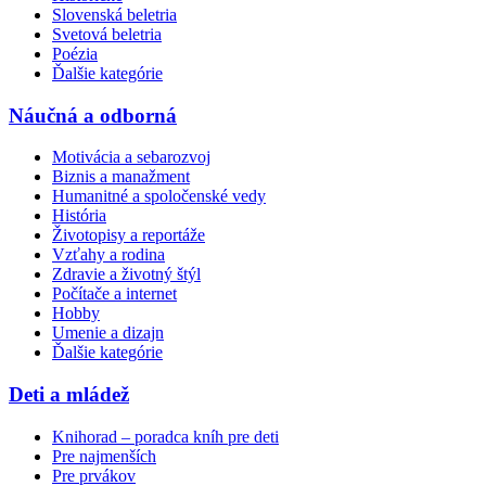
Slovenská beletria
Svetová beletria
Poézia
Ďalšie kategórie
Náučná a odborná
Motivácia a sebarozvoj
Biznis a manažment
Humanitné a spoločenské vedy
História
Životopisy a reportáže
Vzťahy a rodina
Zdravie a životný štýl
Počítače a internet
Hobby
Umenie a dizajn
Ďalšie kategórie
Deti a mládež
Knihorad – poradca kníh pre deti
Pre najmenších
Pre prvákov