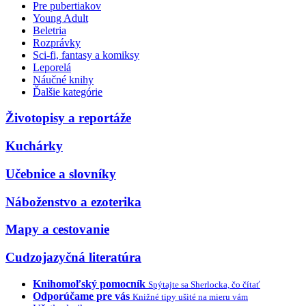
Pre pubertiakov
Young Adult
Beletria
Rozprávky
Sci-fi, fantasy a komiksy
Leporelá
Náučné knihy
Ďalšie kategórie
Životopisy a reportáže
Kuchárky
Učebnice a slovníky
Náboženstvo a ezoterika
Mapy a cestovanie
Cudzojazyčná literatúra
Knihomoľský pomocník
Spýtajte sa Sherlocka, čo čítať
Odporúčame pre vás
Knižné tipy ušité na mieru vám