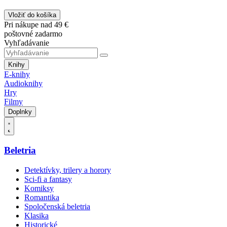
Vložiť do košíka
Pri nákupe nad 49 €
poštovné zadarmo
Vyhľadávanie
Knihy
E-knihy
Audioknihy
Hry
Filmy
Doplnky
Beletria
Detektívky, trilery a horory
Sci-fi a fantasy
Komiksy
Romantika
Spoločenská beletria
Klasika
Historické