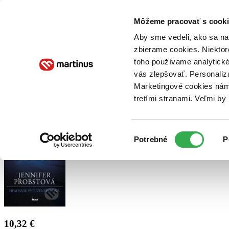
Doručenie
Kníhkupectvá
Knihovrátok
Poukážky
Knižný blog
Kontakt
Môžeme pracovať s cooki
Aby sme vedeli, ako sa na 
zbierame cookies. Niektor
E-knihy
Audioknihy
Hry
Filmy
Knihy
Doplnky
toho používame analytické
vás zlepšovať. Personaliz
Vyhľadávanie
Marketingové cookies nám 
tretími stranami. Veľmi b
Prihlásiť
Výber
Potrebné
P
súhlasu
10,32 €