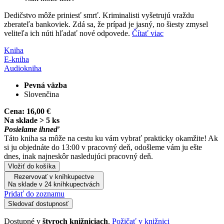
Dedičstvo môže priniesť smrť. Kriminalisti vyšetrujú vraždu
zberateľa bankoviek. Zdá sa, že prípad je jasný, no šiesty zmysel
veliteľa ich núti hľadať nové odpovede.
Čítať viac
Kniha
E-kniha
Audiokniha
Pevná väzba
Slovenčina
Cena:
16,00 €
Na sklade > 5 ks
Posielame ihneď
Táto kniha sa môže na cestu ku vám vybrať prakticky okamžite! Ak
si ju objednáte do 13:00 v pracovný deň, odošleme vám ju ešte
dnes, inak najneskôr nasledujúci pracovný deň.
Vložiť do košíka
Rezervovať v kníhkupectve
Na sklade v 24 kníhkupectvách
Pridať do zoznamu
Sledovať dostupnosť
Dostupné v
štyroch knižniciach
.
Požičať v knižnici