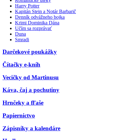
Romantické úteky
Harry Potter
Kapitán Stein a Notár Barbarič
Denník odvážneho bojka
Krimi Dominika Dána
Učím sa rozprávať
Duna
Smradi
Darčekové poukážky
Čítačky e-kníh
Vecičky od Martinusu
Káva, čaj a pochutiny
Hrnčeky a fľaše
Papiernictvo
Zápisníky a kalendáre