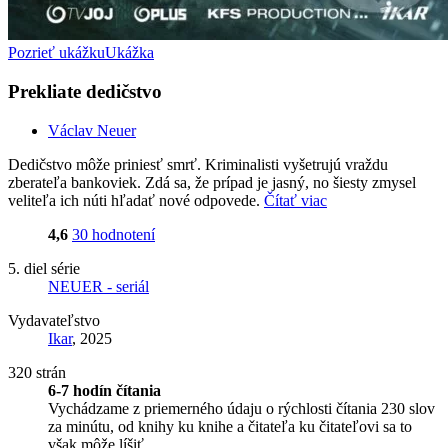
Pozrieť ukážku
Ukážka
Prekliate dedičstvo
Václav Neuer
Dedičstvo môže priniesť smrť. Kriminalisti vyšetrujú vraždu
zberateľa bankoviek. Zdá sa, že prípad je jasný, no šiesty zmysel
veliteľa ich núti hľadať nové odpovede.
Čítať viac
4,6
30 hodnotení
5. diel série
NEUER - seriál
Vydavateľstvo
Ikar
, 2025
320 strán
6-7 hodín čítania
Vychádzame z priemerného údaju o rýchlosti čítania 230 slov
za minútu, od knihy ku knihe a čitateľa ku čitateľovi sa to
však môže líšiť.