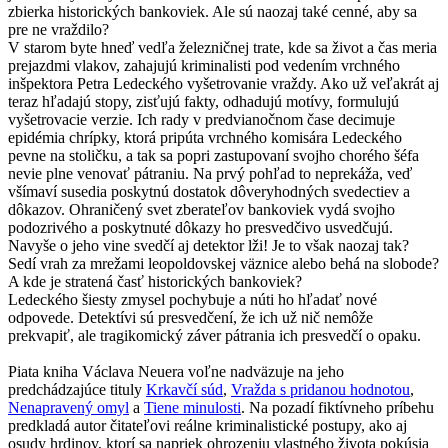
zbierka historických bankoviek. Ale sú naozaj také cenné, aby sa
pre ne vraždilo?
V starom byte hneď vedľa železničnej trate, kde sa život a čas meria
prejazdmi vlakov, zahajujú kriminalisti pod vedením vrchného
inšpektora Petra Ledeckého vyšetrovanie vraždy. Ako už veľakrát aj
teraz hľadajú stopy, zisťujú fakty, odhadujú motívy, formulujú
vyšetrovacie verzie. Ich rady v predvianočnom čase decimuje
epidémia chrípky, ktorá pripúta vrchného komisára Ledeckého
pevne na stoličku, a tak sa popri zastupovaní svojho chorého šéfa
nevie plne venovať pátraniu. Na prvý pohľad to neprekáža, veď
všímaví susedia poskytnú dostatok dôveryhodných svedectiev a
dôkazov. Ohraničený svet zberateľov bankoviek vydá svojho
podozrivého a poskytnuté dôkazy ho presvedčivo usvedčujú.
Navyše o jeho vine svedčí aj detektor lži! Je to však naozaj tak?
Sedí vrah za mrežami leopoldovskej väznice alebo behá na slobode?
A kde je stratená časť historických bankoviek?
Ledeckého šiesty zmysel pochybuje a núti ho hľadať nové
odpovede. Detektívi sú presvedčení, že ich už nič nemôže
prekvapiť, ale tragikomický záver pátrania ich presvedčí o opaku.
Piata kniha Václava Neuera voľne nadväzuje na jeho
predchádzajúce tituly
Krkavčí súd
,
Vražda s pridanou hodnotou
,
Nenapravený omyl
a
Tiene minulosti
. Na pozadí fiktívneho príbehu
predkladá autor čitateľovi reálne kriminalistické postupy, ako aj
osudy hrdinov, ktorí sa napriek ohrozeniu vlastného života pokúsia