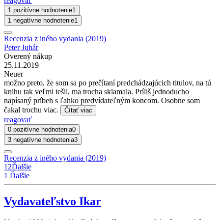
reagovať
1 pozitívne hodnotenie
1
1 negatívne hodnotenie
1
Recenzia z iného vydania (2019)
Peter Juhár
Overený nákup
25.11.2019
Neuer
možno preto, že som sa po prečítaní predchádzajúcich titulov, na tú
knihu tak veľmi tešil, ma trocha sklamala. Príliš jednoducho
napísaný príbeh s ľahko predvídateľným koncom. Osobne som
čakal trochu viac.
Čítať viac
reagovať
0 pozitívne hodnotenia
0
3 negatívne hodnotenia
3
Recenzia z iného vydania (2019)
1
2
Ďalšie
1
Ďalšie
Vydavateľstvo Ikar