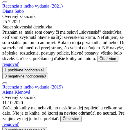
Recenzia z iného vydania (2021)
Diana Sabo
Overený zákazník
25.7.2021
Super slovenská detektívka
Priznám sa, mala som obavy či ma osloví ,,slovenská” detektívka,
keď som zvyknutá hlavne na štýl severského krimi. Neľutujem, že
som siahla po tomto autorovi. Bola to moja prvá kniha od neho. Dej
sa rozbehol hneď od prvej strany, čo veľmi oceňujem. Nič navyše,
zápletka, rozuzlenie, postupy polície, hlavné postavy, všetko bolo
skvelé. Určite si prečítam aj ďalšie knihy od autora.
Čítať viac
reagovať
1 pozitívne hodnotenie
1
0 negatívne hodnotenia
0
Recenzia z iného vydania (2019)
Alena Klenová
Overený zákazník
11.10.2020
Začiatok knihy ma nebavil, no neskôr sa dej zaplietol a celkom sa
dalo. Nie je to kniha, od ktorej sa neviete odtrhnúť, no neurazí. Pre
zaujímavý dej ju treba prečítať.
Čítať viac
reagovať