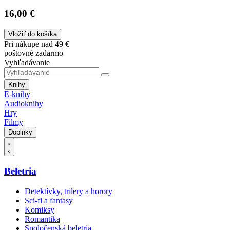
16,00 €
Vložiť do košíka
Pri nákupe nad 49 €
poštovné zadarmo
Vyhľadávanie
Knihy
E-knihy
Audioknihy
Hry
Filmy
Doplnky
Beletria
Detektívky, trilery a horory
Sci-fi a fantasy
Komiksy
Romantika
Spoločenská beletria