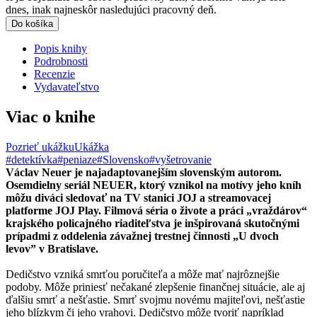
dnes, inak najneskôr nasledujúci pracovný deň.
Do košíka
Popis knihy
Podrobnosti
Recenzie
Vydavateľstvo
Viac o knihe
Pozrieť ukážku
Ukážka
#detektívka
#peniaze
#Slovensko
#vyšetrovanie
Václav Neuer je najadaptovanejším slovenským autorom.
Osemdielny seriál NEUER, ktorý vznikol na motívy jeho kníh
môžu diváci sledovať na TV stanici JOJ a streamovacej
platforme JOJ Play. Filmová séria o živote a práci „vraždárov“
krajského policajného riaditeľstva je inšpirovaná skutočnými
prípadmi z oddelenia závažnej trestnej činnosti „U dvoch
levov” v Bratislave.
Dedičstvo vzniká smrťou poručiteľa a môže mať najrôznejšie
podoby. Môže priniesť nečakané zlepšenie finančnej situácie, ale aj
ďalšiu smrť a nešťastie. Smrť svojmu novému majiteľovi, nešťastie
jeho blízkym či jeho vrahovi. Dedičstvo môže tvoriť napríklad