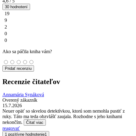
4,6
/ 5
30 hodnotení
19
9
2
0
0
Ako sa páčila kniha vám?
Pridať recenziu
Recenzie čitateľov
Annamária Synáková
Overený zákazník
15.7.2026
Neuer opäť so skvelou detektívkou, ktorú som nemohla pustiť z
ruky. Táto ma teda obzvlášť zaujala. Rozhodne s jeho knihami
nekončím.
Čítať viac
reagovať
1 pozitívne hodnotenie
1