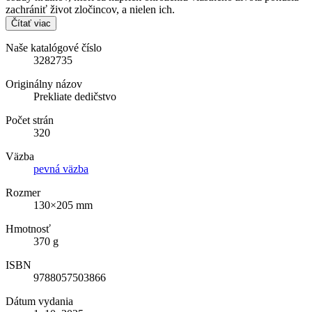
zachrániť život zločincov, a nielen ich.
Čítať viac
Naše katalógové číslo
3282735
Originálny názov
Prekliate dedičstvo
Počet strán
320
Väzba
pevná väzba
Rozmer
130×205 mm
Hmotnosť
370 g
ISBN
9788057503866
Dátum vydania