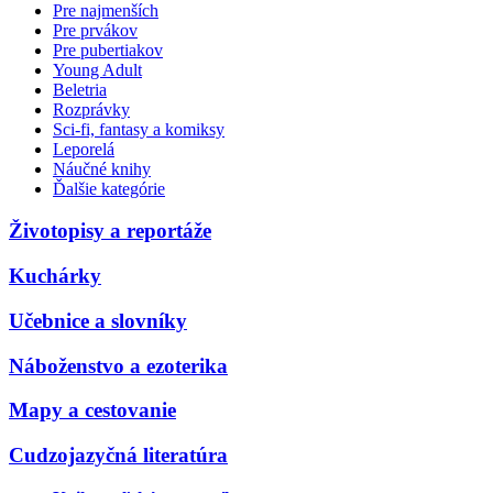
Pre najmenších
Pre prvákov
Pre pubertiakov
Young Adult
Beletria
Rozprávky
Sci-fi, fantasy a komiksy
Leporelá
Náučné knihy
Ďalšie kategórie
Životopisy a reportáže
Kuchárky
Učebnice a slovníky
Náboženstvo a ezoterika
Mapy a cestovanie
Cudzojazyčná literatúra