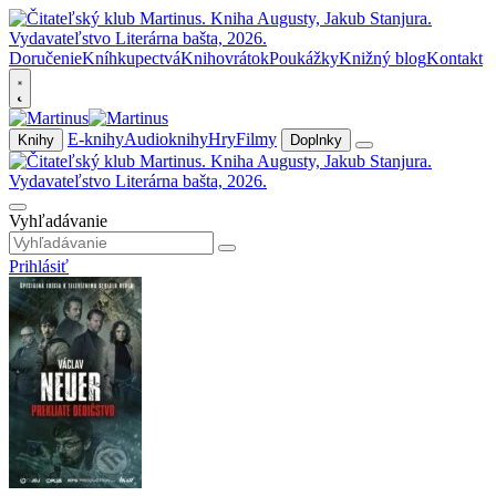
Doručenie
Kníhkupectvá
Knihovrátok
Poukážky
Knižný blog
Kontakt
E-knihy
Audioknihy
Hry
Filmy
Knihy
Doplnky
Vyhľadávanie
Prihlásiť