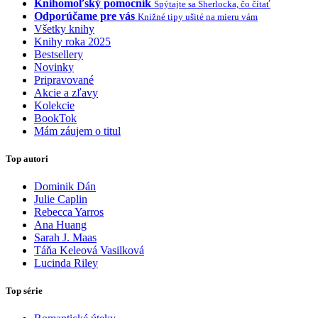
Knihomoľský pomocník
Spýtajte sa Sherlocka, čo čítať
Odporúčame pre vás
Knižné tipy ušité na mieru vám
Všetky knihy
Knihy roka 2025
Bestsellery
Novinky
Pripravované
Akcie a zľavy
Kolekcie
BookTok
Mám záujem o titul
Top autori
Dominik Dán
Julie Caplin
Rebecca Yarros
Ana Huang
Sarah J. Maas
Táňa Keleová Vasilková
Lucinda Riley
Top série