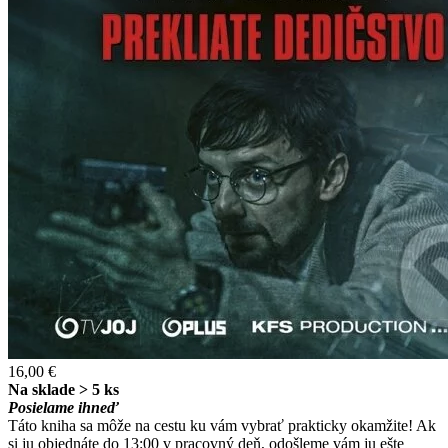
16,00 €
Na sklade > 5 ks
Posielame ihneď
Táto kniha sa môže na cestu ku vám vybrať prakticky okamžite! Ak
si ju objednáte do 13:00 v pracovný deň, odošleme vám ju ešte