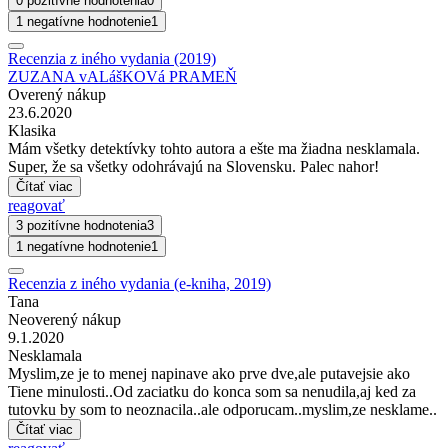
0 pozitívne hodnotenia
0
1 negatívne hodnotenie
1
Recenzia z iného vydania (2019)
ZUZANA vALášKOVá PRAMEŇ
Overený nákup
23.6.2020
Klasika
Mám všetky detektívky tohto autora a ešte ma žiadna nesklamala.
Super, že sa všetky odohrávajú na Slovensku. Palec nahor!
Čítať viac
reagovať
3 pozitívne hodnotenia
3
1 negatívne hodnotenie
1
Recenzia z iného vydania (e-kniha, 2019)
Tana
Neoverený nákup
9.1.2020
Nesklamala
Myslim,ze je to menej napinave ako prve dve,ale putavejsie ako
Tiene minulosti..Od zaciatku do konca som sa nenudila,aj ked za
tutovku by som to neoznacila..ale odporucam..myslim,ze nesklame..
Čítať viac