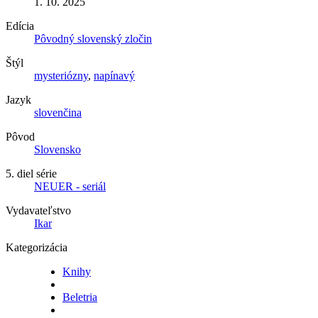
1. 10. 2025
Edícia
Pôvodný slovenský zločin
Štýl
mysteriózny
,
napínavý
Jazyk
slovenčina
Pôvod
Slovensko
5. diel série
NEUER - seriál
Vydavateľstvo
Ikar
Kategorizácia
Knihy
Beletria