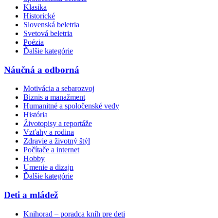
Klasika
Historické
Slovenská beletria
Svetová beletria
Poézia
Ďalšie kategórie
Náučná a odborná
Motivácia a sebarozvoj
Biznis a manažment
Humanitné a spoločenské vedy
História
Životopisy a reportáže
Vzťahy a rodina
Zdravie a životný štýl
Počítače a internet
Hobby
Umenie a dizajn
Ďalšie kategórie
Deti a mládež
Knihorad – poradca kníh pre deti