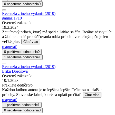
0 negatívne hodnotenia
0
Recenzia z iného vydania (2019)
gamaz 1710
Overený zákazník
19.2.2024
Zaujímavý príbeh, ktorý má spád a ľahko sa číta. Reálne názvy ulíc
a žiadne umelé prikrášľovania robia príbeh uveriteľným, čo je len
veľké plus.
Čítať viac
reagovať
0 pozitívne hodnotenia
0
1 negatívne hodnotenie
1
Recenzia z iného vydania (2019)
Erika Dorošová
Overený zákazník
19.1.2023
Prekliate dedičstvo
Každou knihou autora je to lepšie a lepšie. Teším sa na ďalšie
príbehy. Slovenské krimi, ktoré sa oplatí prečítať.
Čítať viac
reagovať
1 pozitívne hodnotenie
1
0 negatívne hodnotenia
0