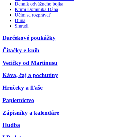
Denník odvážneho bojka
Krimi Dominika Dána
Učím sa rozprávať
Duna
Smradi
Darčekové poukážky
Čítačky e-kníh
Vecičky od Martinusu
Káva, čaj a pochutiny
Hrnčeky a fľaše
Papiernictvo
Zápisníky a kalendáre
Hudba