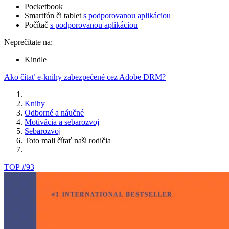
Pocketbook
Smartfón či tablet
s podporovanou aplikáciou
Počítač
s podporovanou aplikáciou
Neprečítate na:
Kindle
Ako čítať e-knihy zabezpečené cez Adobe DRM?
Knihy
Odborné a náučné
Motivácia a sebarozvoj
Sebarozvoj
Toto mali čítať naši rodičia
TOP #93