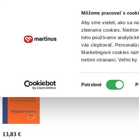
Doručenie
Kníhkupectvá
Knihovrátok
Poukážky
Knižný blog
Kontakt
Môžeme pracovať s cooki
Aby sme vedeli, ako sa na 
zbierame cookies. Niektor
E-knihy
Audioknihy
Hry
Filmy
Knihy
Doplnky
toho používame analytické
vás zlepšovať. Personaliz
Vyhľadávanie
Marketingové cookies nám 
tretími stranami. Veľmi b
Prihlásiť
Výber
Potrebné
P
súhlasu
13,83 €