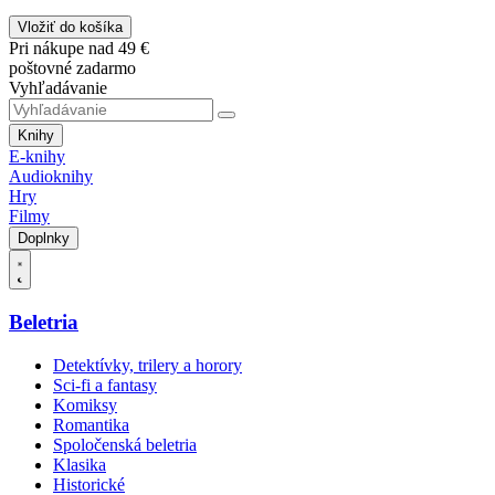
Vložiť do košíka
Pri nákupe nad 49 €
poštovné zadarmo
Vyhľadávanie
Knihy
E-knihy
Audioknihy
Hry
Filmy
Doplnky
Beletria
Detektívky, trilery a horory
Sci-fi a fantasy
Komiksy
Romantika
Spoločenská beletria
Klasika
Historické