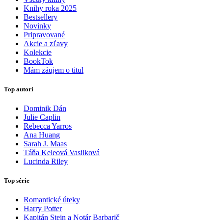
Knihy roka 2025
Bestsellery
Novinky
Pripravované
Akcie a zľavy
Kolekcie
BookTok
Mám záujem o titul
Top autori
Dominik Dán
Julie Caplin
Rebecca Yarros
Ana Huang
Sarah J. Maas
Táňa Keleová Vasilková
Lucinda Riley
Top série
Romantické úteky
Harry Potter
Kapitán Stein a Notár Barbarič