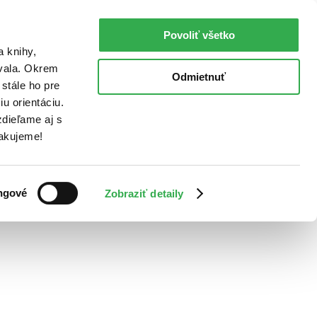
Povoliť všetko
a knihy,
ovala. Okrem
Odmietnuť
stále ho pre
u orientáciu.
dieľame aj s
Ďakujeme!
ngové
Zobraziť detaily