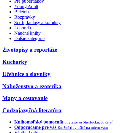
Pre pubertiakov
Young Adult
Beletria
Rozprávky
Sci-fi, fantasy a komiksy
Leporelá
Náučné knihy
Ďalšie kategórie
Životopisy a reportáže
Kuchárky
Učebnice a slovníky
Náboženstvo a ezoterika
Mapy a cestovanie
Cudzojazyčná literatúra
Knihomoľský pomocník
Spýtajte sa Sherlocka, čo čítať
Odporúčame pre vás
Knižné tipy ušité na mieru vám
Všetky knihy