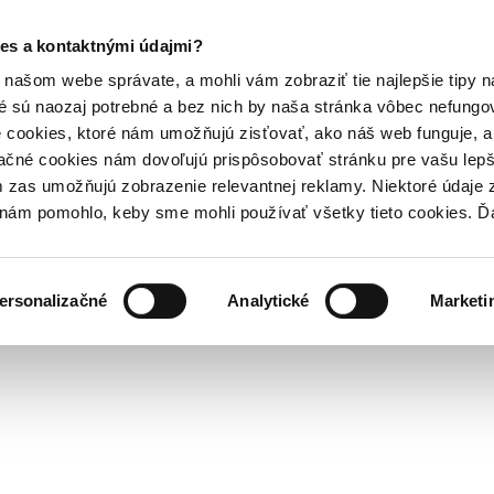
es a kontaktnými údajmi?
našom webe správate, a mohli vám zobraziť tie najlepšie tipy n
é sú naozaj potrebné a bez nich by naša stránka vôbec nefung
 cookies, ktoré nám umožňujú zisťovať, ako náš web funguje, a 
ačné cookies nám dovoľujú prispôsobovať stránku pre vašu lepši
zas umožňujú zobrazenie relevantnej reklamy. Niektoré údaje z
y nám pomohlo, keby sme mohli používať všetky tieto cookies. 
ersonalizačné
Analytické
Marketi