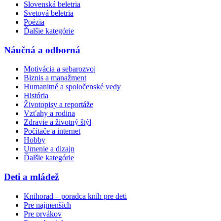
Slovenská beletria
Svetová beletria
Poézia
Ďalšie kategórie
Náučná a odborná
Motivácia a sebarozvoj
Biznis a manažment
Humanitné a spoločenské vedy
História
Životopisy a reportáže
Vzťahy a rodina
Zdravie a životný štýl
Počítače a internet
Hobby
Umenie a dizajn
Ďalšie kategórie
Deti a mládež
Knihorad – poradca kníh pre deti
Pre najmenších
Pre prvákov