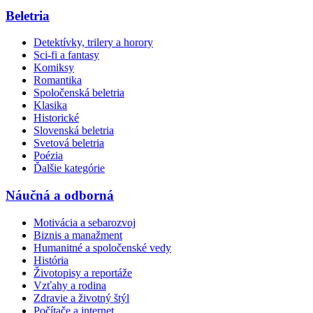
Beletria
Detektívky, trilery a horory
Sci-fi a fantasy
Komiksy
Romantika
Spoločenská beletria
Klasika
Historické
Slovenská beletria
Svetová beletria
Poézia
Ďalšie kategórie
Náučná a odborná
Motivácia a sebarozvoj
Biznis a manažment
Humanitné a spoločenské vedy
História
Životopisy a reportáže
Vzťahy a rodina
Zdravie a životný štýl
Počítače a internet