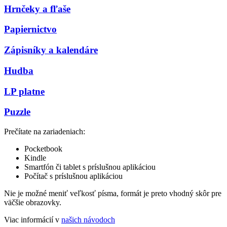
Hrnčeky a fľaše
Papiernictvo
Zápisníky a kalendáre
Hudba
LP platne
Puzzle
Prečítate na zariadeniach:
Pocketbook
Kindle
Smartfón či tablet s príslušnou aplikáciou
Počítač s príslušnou aplikáciou
Nie je možné meniť veľkosť písma, formát je preto vhodný skôr pre
väčšie obrazovky.
Viac informácií v
našich návodoch