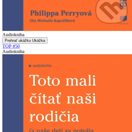
Audiokniha
Prehrať ukážku
Ukážka
TOP #50
Audiokniha