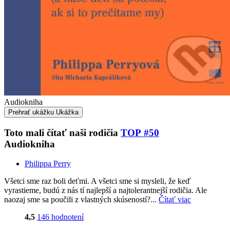
Audiokniha
Prehrať ukážku
Ukážka
Toto mali čítať naši rodičia
TOP #50
Audiokniha
Philippa Perry
Všetci sme raz boli deťmi. A všetci sme si mysleli, že keď
vyrastieme, budú z nás tí najlepší a najtolerantnejší rodičia. Ale
naozaj sme sa poučili z vlastných skúseností?...
Čítať viac
4,5
146 hodnotení