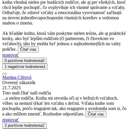
kniha vhodná nielen pre budúcich rodičov, ale aj pre všetkých, ktorí
chcú lepšie pochopiť, čo ovplyvňuje ich vlastné správanie a vzťahy.
Odhaľuje, že zdravé vzťahy a emocionálna vyrovnanosť začínajú
na úrovni jednotlivcapochopením vlastných koreňov a vedomou
snahou o zmenu.
Ak hľadáte knihu, ktorá vám poskytne nielen teóriu, ale aj praktické
kroky, ako byť lepším rodičom (či partnerom, či človekom vo
vzťahoch), táto by mohla byť jednou z najhodnotnejších na vašej
poličke.
Čítať viac
reagovať
0 pozitívne hodnotenia
0
1 negatívne hodnotenie
1
Martina Cifrová
Overený zákazník
21.7.2025
Toto mali čítať naši rodičia
...a nielen rodičia. Kniha mi otvorila oči aj v bežných vzťahoch,
vôbec sa nemusí týkať len vzťahu s deťmi. Vďaka knihe som
pochopila, prečo reagujem tak, ako reagujem a uvedomila som si, čo
a ako môžem zmeniť. Rozhodne odporúčam.
Čítať viac
reagovať
2 pozitívne hodnotenia
2