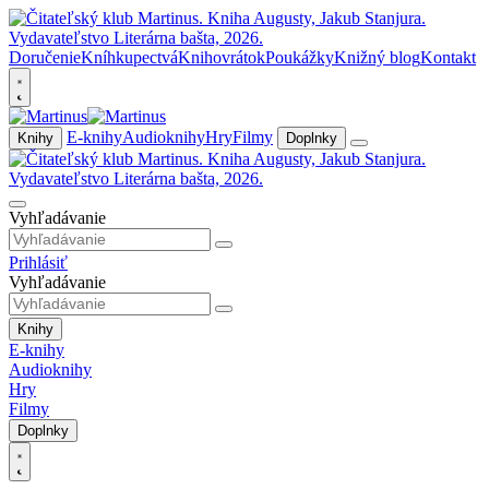
Doručenie
Kníhkupectvá
Knihovrátok
Poukážky
Knižný blog
Kontakt
E-knihy
Audioknihy
Hry
Filmy
Knihy
Doplnky
Vyhľadávanie
Prihlásiť
Vyhľadávanie
Knihy
E-knihy
Audioknihy
Hry
Filmy
Doplnky