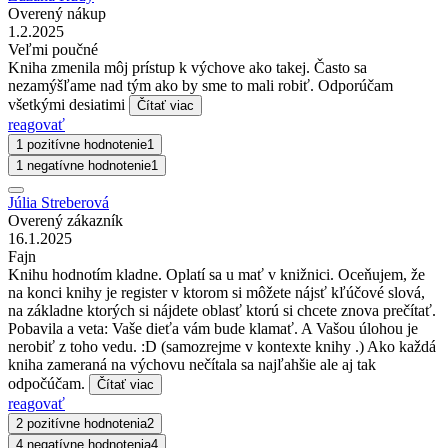
Overený nákup
1.2.2025
Veľmi poučné
Kniha zmenila môj prístup k výchove ako takej. Často sa
nezamýšľame nad tým ako by sme to mali robiť. Odporúčam
všetkými desiatimi
Čítať viac
reagovať
1 pozitívne hodnotenie
1
1 negatívne hodnotenie
1
Júlia Streberová
Overený zákazník
16.1.2025
Fajn
Knihu hodnotím kladne. Oplatí sa u mať v knižnici. Oceňujem, že
na konci knihy je register v ktorom si môžete nájsť kľúčové slová,
na základne ktorých si nájdete oblasť ktorú si chcete znova prečítať.
Pobavila a veta: Vaše dieťa vám bude klamať. A Vašou úlohou je
nerobiť z toho vedu. :D (samozrejme v kontexte knihy .) Ako každá
kniha zameraná na výchovu nečítala sa najľahšie ale aj tak
odpočúčam.
Čítať viac
reagovať
2 pozitívne hodnotenia
2
4 negatívne hodnotenia
4