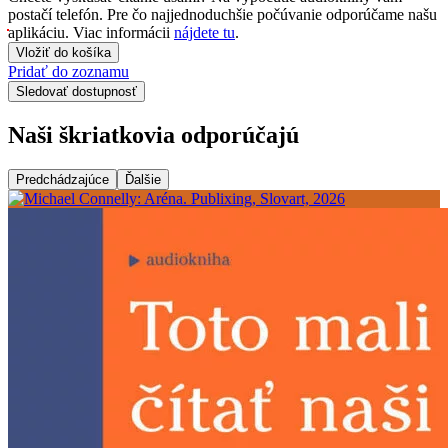
postačí telefón. Pre čo najjednoduchšie počúvanie odporúčame našu
aplikáciu. Viac informácii
nájdete tu
.
Vložiť do košíka
Pridať do zoznamu
Sledovať dostupnosť
Naši škriatkovia odporúčajú
Predchádzajúce
Ďalšie