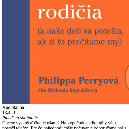
Audiokniha
13,45 €
Ihneď na stiahnutie
Chcete vyskúšať čítanie ušami? Na vypočutie audioknihy vám
postačí telefón. Pre čo najjednoduchšie počúvanie odporúčame našu