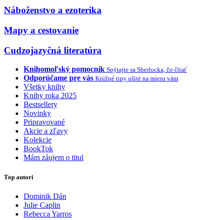
Náboženstvo a ezoterika
Mapy a cestovanie
Cudzojazyčná literatúra
Knihomoľský pomocník
Spýtajte sa Sherlocka, čo čítať
Odporúčame pre vás
Knižné tipy ušité na mieru vám
Všetky knihy
Knihy roka 2025
Bestsellery
Novinky
Pripravované
Akcie a zľavy
Kolekcie
BookTok
Mám záujem o titul
Top autori
Dominik Dán
Julie Caplin
Rebecca Yarros