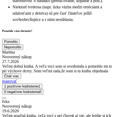
starostlivosť o bábätko (prebaľovanie, kúpanie a pod.).
Niektoré tvrdenia (napr. úzka väzba medzi emóciami a
udalosťami z detstva) sú pre časť čitateľov príliš
zovšeobecňujúce a s nimi nesúhlasia.
Pomohlo vám zhrnutie?
Pomohlo
Nepomohlo
Martina
Neoverený nákup
27.7.2026
Veľmi dobrá kniha. A veľa veci som si uvedomila a pomohlo mi to
pri výchove dcery. Som veľmi rada,že som si tu knihu objednala
Čítať viac
reagovať
1 pozitívne hodnotenie
1
0 negatívne hodnotenia
0
Ivka
Neoverený nákup
19.6.2026
Veľmi poučná kniha, veľa vecí z nej človek aj vie, ale lepšie si ich