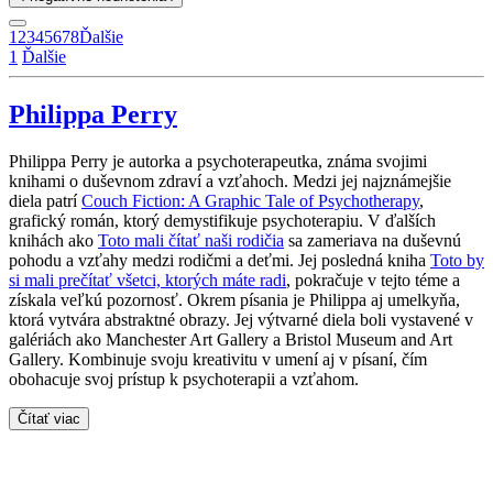
1
2
3
4
5
6
7
8
Ďalšie
1
Ďalšie
Philippa Perry
Philippa Perry je autorka a psychoterapeutka, známa svojimi
knihami o duševnom zdraví a vzťahoch. Medzi jej najznámejšie
diela patrí
Couch Fiction: A Graphic Tale of Psychotherapy
,
grafický román, ktorý demystifikuje psychoterapiu. V ďalších
knihách ako
Toto mali čítať naši rodičia
sa zameriava na duševnú
pohodu a vzťahy medzi rodičmi a deťmi. Jej posledná kniha
Toto by
si mali prečítať všetci, ktorých máte radi
, pokračuje v tejto téme a
získala veľkú pozornosť. Okrem písania je Philippa aj umelkyňa,
ktorá vytvára abstraktné obrazy. Jej výtvarné diela boli vystavené v
galériách ako Manchester Art Gallery a Bristol Museum and Art
Gallery. Kombinuje svoju kreativitu v umení aj v písaní, čím
obohacuje svoj prístup k psychoterapii a vzťahom.
Čítať viac