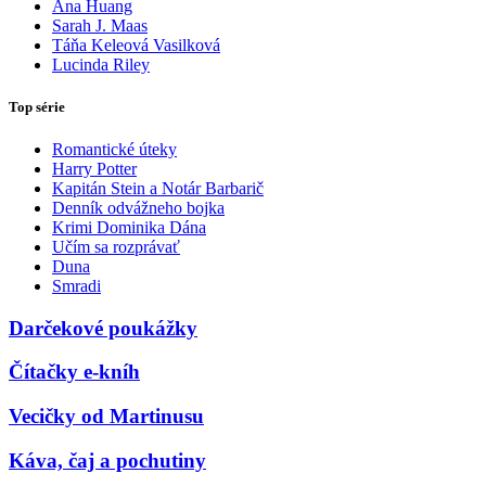
Ana Huang
Sarah J. Maas
Táňa Keleová Vasilková
Lucinda Riley
Top série
Romantické úteky
Harry Potter
Kapitán Stein a Notár Barbarič
Denník odvážneho bojka
Krimi Dominika Dána
Učím sa rozprávať
Duna
Smradi
Darčekové poukážky
Čítačky e-kníh
Vecičky od Martinusu
Káva, čaj a pochutiny