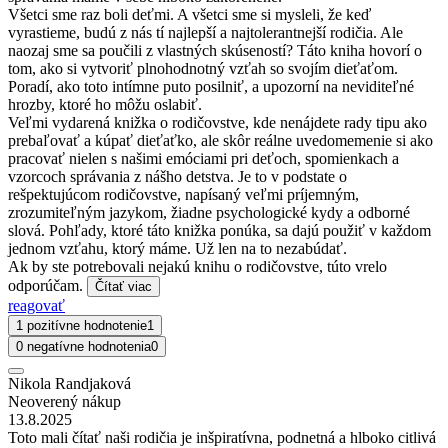
Všetci sme raz boli deťmi. A všetci sme si mysleli, že keď
vyrastieme, budú z nás tí najlepší a najtolerantnejší rodičia. Ale
naozaj sme sa poučili z vlastných skúseností? Táto kniha hovorí o
tom, ako si vytvoriť plnohodnotný vzťah so svojím dieťaťom.
Poradí, ako toto intímne puto posilniť, a upozorní na neviditeľné
hrozby, ktoré ho môžu oslabiť.
Veľmi vydarená knižka o rodičovstve, kde nenájdete rady tipu ako
prebaľovať a kúpať dieťaťko, ale skôr reálne uvedomemenie si ako
pracovať nielen s našimi emóciami pri deťoch, spomienkach a
vzorcoch správania z nášho detstva. Je to v podstate o
rešpektujúcom rodičovstve, napísaný veľmi príjemným,
zrozumiteľným jazykom, žiadne psychologické kydy a odborné
slová. Pohľady, ktoré táto knižka ponúka, sa dajú použiť v každom
jednom vzťahu, ktorý máme. Už len na to nezabúdať.
Ak by ste potrebovali nejakú knihu o rodičovstve, túto vrelo
odporúčam.
Čítať viac
reagovať
1 pozitívne hodnotenie
1
0 negatívne hodnotenia
0
Nikola Randjaková
Neoverený nákup
13.8.2025
Toto mali čítať naši rodičia je inšpiratívna, podnetná a hlboko citlivá