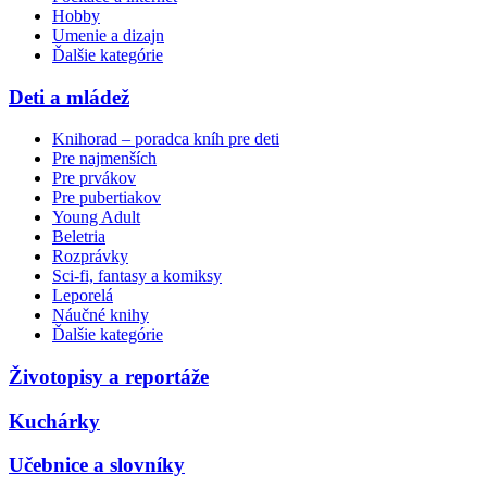
Hobby
Umenie a dizajn
Ďalšie kategórie
Deti a mládež
Knihorad – poradca kníh pre deti
Pre najmenších
Pre prvákov
Pre pubertiakov
Young Adult
Beletria
Rozprávky
Sci-fi, fantasy a komiksy
Leporelá
Náučné knihy
Ďalšie kategórie
Životopisy a reportáže
Kuchárky
Učebnice a slovníky