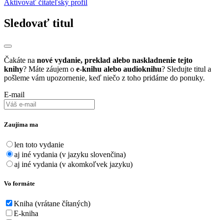
Aktivovať čitateľský profil
Sledovať titul
Čakáte na
nové vydanie, preklad alebo naskladnenie tejto
knihy
? Máte záujem o
e-knihu alebo audioknihu
? Sledujte titul a
pošleme vám upozornenie, keď niečo z toho pridáme do ponuky.
E-mail
Zaujíma ma
len toto vydanie
aj iné vydania (v jazyku slovenčina)
aj iné vydania (v akomkoľvek jazyku)
Vo formáte
Kniha (vrátane čítaných)
E-kniha