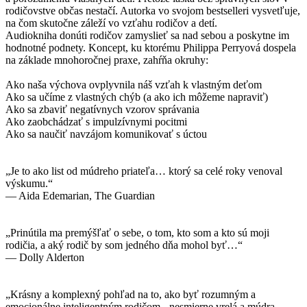
rodičovstve občas nestačí. Autorka vo svojom bestselleri vysvetľuje,
na čom skutočne záleží vo vzťahu rodičov a detí.
Audiokniha donúti rodičov zamyslieť sa nad sebou a poskytne im
hodnotné podnety. Koncept, ku ktorému Philippa Perryová dospela
na základe mnohoročnej praxe, zahŕňa okruhy:
Ako naša výchova ovplyvnila náš vzťah k vlastným deťom
Ako sa učíme z vlastných chýb (a ako ich môžeme napraviť)
Ako sa zbaviť negatívnych vzorov správania
Ako zaobchádzať s impulzívnymi pocitmi
Ako sa naučiť navzájom komunikovať s úctou
„Je to ako list od múdreho priateľa… ktorý sa celé roky venoval
výskumu.“
— Aida Edemarian, The Guardian
„Prinútila ma premýšľať o sebe, o tom, kto som a kto sú moji
rodičia, a aký rodič by som jedného dňa mohol byť…“
— Dolly Alderton
„Krásny a komplexný pohľad na to, ako byť rozumným a
emocionálne inteligentným rodičom - nesmierne vrelá a múdra