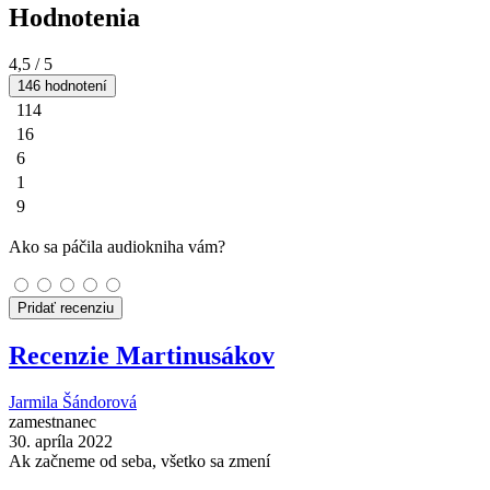
Hodnotenia
4,5
/ 5
146 hodnotení
114
16
6
1
9
Ako sa páčila audiokniha vám?
Pridať recenziu
Recenzie Martinusákov
Jarmila Šándorová
zamestnanec
30. apríla 2022
Ak začneme od seba, všetko sa zmení