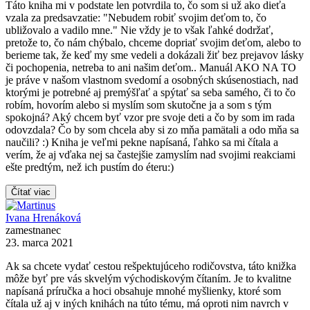
Táto kniha mi v podstate len potvrdila to, čo som si už ako dieťa
vzala za predsavzatie: "Nebudem robiť svojim deťom to, čo
ubližovalo a vadilo mne." Nie vždy je to však ľahké dodržať,
pretože to, čo nám chýbalo, chceme dopriať svojim deťom, alebo to
berieme tak, že keď my sme vedeli a dokázali žiť bez prejavov lásky
či pochopenia, netreba to ani našim deťom.. Manuál AKO NA TO
je práve v našom vlastnom svedomí a osobných skúsenostiach, nad
ktorými je potrebné aj premýšľať a spýtať sa seba samého, či to čo
robím, hovorím alebo si myslím som skutočne ja a som s tým
spokojná? Aký chcem byť vzor pre svoje deti a čo by som im rada
odovzdala? Čo by som chcela aby si zo mňa pamätali a odo mňa sa
naučili? :) Kniha je veľmi pekne napísaná, ľahko sa mi čítala a
verím, že aj vďaka nej sa častejšie zamyslím nad svojimi reakciami
ešte predtým, než ich pustím do éteru:)
Čítať viac
Ivana Hrenáková
zamestnanec
23. marca 2021
Ak sa chcete vydať cestou rešpektujúceho rodičovstva, táto knižka
môže byť pre vás skvelým východiskovým čítaním. Je to kvalitne
napísaná príručka a hoci obsahuje mnohé myšlienky, ktoré som
čítala už aj v iných knihách na túto tému, má oproti nim navrch v