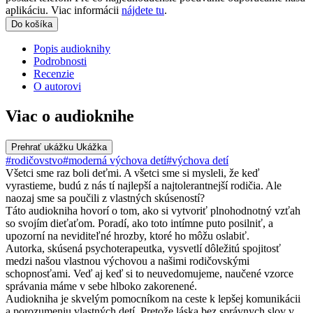
aplikáciu. Viac informácii
nájdete tu
.
Do košíka
Popis audioknihy
Podrobnosti
Recenzie
O autorovi
Viac o audioknihe
Prehrať ukážku
Ukážka
#rodičovstvo
#moderná výchova detí
#výchova detí
Všetci sme raz boli deťmi. A všetci sme si mysleli, že keď
vyrastieme, budú z nás tí najlepší a najtolerantnejší rodičia. Ale
naozaj sme sa poučili z vlastných skúseností?
Táto audiokniha hovorí o tom, ako si vytvoriť plnohodnotný vzťah
so svojím dieťaťom. Poradí, ako toto intímne puto posilniť, a
upozorní na neviditeľné hrozby, ktoré ho môžu oslabiť.
Autorka, skúsená psychoterapeutka, vysvetlí dôležitú spojitosť
medzi našou vlastnou výchovou a našimi rodičovskými
schopnosťami. Veď aj keď si to neuvedomujeme, naučené vzorce
správania máme v sebe hlboko zakorenené.
Audiokniha je skvelým pomocníkom na ceste k lepšej komunikácii
a porozumeniu vlastných detí. Pretože láska bez správnych slov v