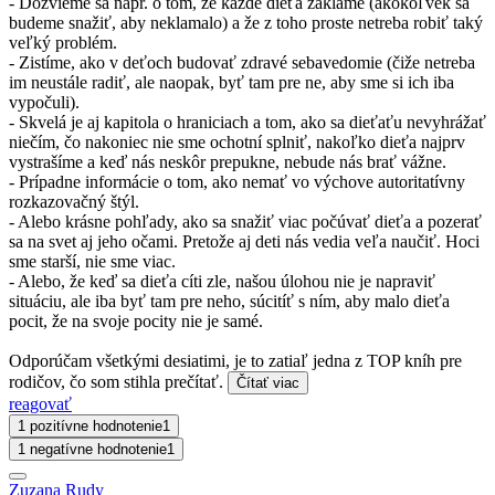
- Dozvieme sa napr. o tom, že každé dieťa zaklame (akokoľvek sa
budeme snažiť, aby neklamalo) a že z toho proste netreba robiť taký
veľký problém.
- Zistíme, ako v deťoch budovať zdravé sebavedomie (čiže netreba
im neustále radiť, ale naopak, byť tam pre ne, aby sme si ich iba
vypočuli).
- Skvelá je aj kapitola o hraniciach a tom, ako sa dieťaťu nevyhrážať
niečím, čo nakoniec nie sme ochotní splniť, nakoľko dieťa najprv
vystrašíme a keď nás neskôr prepukne, nebude nás brať vážne.
- Prípadne informácie o tom, ako nemať vo výchove autoritatívny
rozkazovačný štýl.
- Alebo krásne pohľady, ako sa snažiť viac počúvať dieťa a pozerať
sa na svet aj jeho očami. Pretože aj deti nás vedia veľa naučiť. Hoci
sme starší, nie sme viac.
- Alebo, že keď sa dieťa cíti zle, našou úlohou nie je napraviť
situáciu, ale iba byť tam pre neho, súcitíť s ním, aby malo dieťa
pocit, že na svoje pocity nie je samé.
Odporúčam všetkými desiatimi, je to zatiaľ jedna z TOP kníh pre
rodičov, čo som stihla prečítať.
Čítať viac
reagovať
1 pozitívne hodnotenie
1
1 negatívne hodnotenie
1
Zuzana Rudy