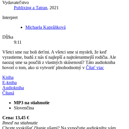
Vydavateľstvo
Publixing a Tatran
, 2021
Interpret
Michaela Kapráliková
Dĺžka
9:11
Všetci sme raz boli deťmi. A všetci sme si mysleli, že keď
vyrastieme, budú z nás tí najlepší a najtolerantnejší rodičia. Ale
naozaj sme sa poučili z vlastných skúseností? Táto audiokniha
hovorí o tom, ako si vytvoriť plnohodnotný v
Čítať viac
Kniha
E-kniha
Audiokniha
Čítaná
MP3 na stiahnutie
Slovenčina
Cena:
13,45 €
Ihneď na stiahnutie
Chcete vyskúšať čítanie ušami? Na vypočutie audioknihy vám