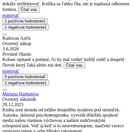
dokáže zreflektovať. Knižka sa ľahko číta, nie je napísaná odbornou
formou.
Čítať viac
reagovať
1 pozitívne hodnotenie
1
1 negatívne hodnotenie
1
Radovan Ančic
Overený nákup
3.6.2026
Povinné čítanie.
Krásne opísané a podané, čo by mal vedieť každý rodič a dospelý
človek ktorý čaká alebo má deti.
Čítať viac
reagovať
0 pozitívne hodnotenia
0
1 negatívne hodnotenie
1
Mariana Harbutova
Overený zákazník
29.12.2025
Knihu som dostala od môjho dospelého synátora pod stromček.
Autorka, skúsená psychoterapeutka, vysvetlí dôležitú spojitosť
medzi našou vlastnou výchovou a našimi rodičovskými
schopnosťami. Veď aj keď si to neuvedomujeme, naučené vzorce
správania máme v sebe hlboko zakorenené.