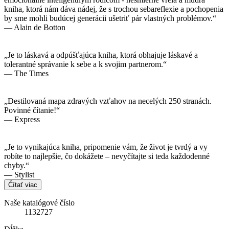
kniha, ktorá nám dáva nádej, že s trochou sebareflexie a pochopenia
by sme mohli budúcej generácii ušetriť pár vlastných problémov.“
— Alain de Botton
„Je to láskavá a odpúšťajúca kniha, ktorá obhajuje láskavé a
tolerantné správanie k sebe a k svojim partnerom.“
— The Times
„Destilovaná mapa zdravých vzťahov na necelých 250 stranách.
Povinné čítanie!“
— Express
„Je to vynikajúca kniha, pripomenie vám, že život je tvrdý a vy
robíte to najlepšie, čo dokážete – nevyčítajte si teda každodenné
chyby.“
— Stylist
Čítať viac
Naše katalógové číslo
1132727