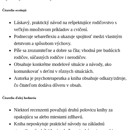
Čitatelia oceňujú
Láskavý, praktický návod na rešpektujúce rodičovstvo s
veľkým množstvom príkladov a cvičení.
Podnecuje sebareflexiu a ukazuje spojitosť medzi vlastným
detstvom a spôsobom výchovy.
Píše sa zrozumiteľne a dobre sa číta; vhodná pre budúcich
rodičov, súčasných rodičov i nerodičov.
Obsahuje konkrétne modelové situácie a návody, ako
komunikovať s deťmi v rôznych situáciách.
Autorka je psychoterapeutka a kniha obsahuje odkazy/zdroje,
čo čitateľom dodáva dôveru v obsah.
Čitatelia ďalej hodnotia
Niektorí recenzenti považujú druhú polovicu knihy za
opakujúcu sa alebo miestami zdlhavú.
Kniha neposkytuje praktické návody na základnú