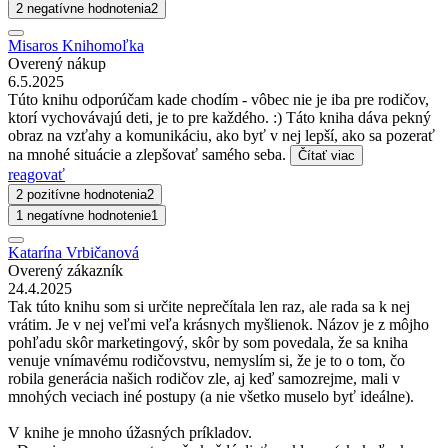
2 negatívne hodnotenia
2
Misaros Knihomoľka
Overený nákup
6.5.2025
Túto knihu odporúčam kade chodím - vôbec nie je iba pre rodičov,
ktorí vychovávajú deti, je to pre každého. :) Táto kniha dáva pekný
obraz na vzťahy a komunikáciu, ako byť v nej lepší, ako sa pozerať
na mnohé situácie a zlepšovať samého seba.
Čítať viac
reagovať
2 pozitívne hodnotenia
2
1 negatívne hodnotenie
1
Katarína Vrbičanová
Overený zákazník
24.4.2025
Tak túto knihu som si určite neprečítala len raz, ale rada sa k nej
vrátim. Je v nej veľmi veľa krásnych myšlienok. Názov je z môjho
pohľadu skôr marketingový, skôr by som povedala, že sa kniha
venuje vnímavému rodičovstvu, nemyslím si, že je to o tom, čo
robila generácia našich rodičov zle, aj keď samozrejme, mali v
mnohých veciach iné postupy (a nie všetko muselo byť ideálne).
V knihe je mnoho úžasných príkladov.