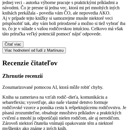
jednej veci - autorka výborne pracuje s praktickými príkladmi a
návodmi. Čo je presne tá jedna vec, ktorá mi pri mnohých iných
knihách prekážala - povedia vám ČO, ale nepovedia AKO.
Aj v prípade tejto knižky si samozrejme musíte niektoré veci
prispôsobiť tak, aby vám boli prirodzené a možno si tiež vybrať iba
to, čo je v súlade s vašou rodičovskou intuíciou. Celkovo má však
táto príručka veľký potenciál pomocť nájsť odpovede.
Čítať viac
Viac hodnotení od ľudí z Martinusu
Recenzie čitateľov
Zhrnutie recenzií
Zosumarizované pomocou AI, ktorá môže robiť chyby.
Kniha sa zameriava na vzťah rodič–dieťa, komunikáciu a
sebareflexiu; vysvetľuje, ako naše vlastné detstvo formuje
rodičovské vzorce a ponúka cestu k rešpektujúcemu rodičovstvu. Je
písaná zrozumiteľne, obsahuje množstvo príkladov a praktických
cvičení a mnohí ju odporúčajú nielen rodičom, ale aj nerodičom.
Zároveň niektorí čitatelia vnímajú opakovanie tém a niektoré
myšlienky ako známe z iných kníh.