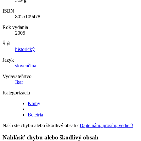
329 g
ISBN
8055109478
Rok vydania
2005
Štýl
historický
Jazyk
slovenčina
Vydavateľstvo
Ikar
Kategorizácia
Knihy
Beletria
Našli ste chybu alebo škodlivý obsah?
Dajte nám, prosím, vedieť!
Nahlásiť chybu alebo škodlivý obsah