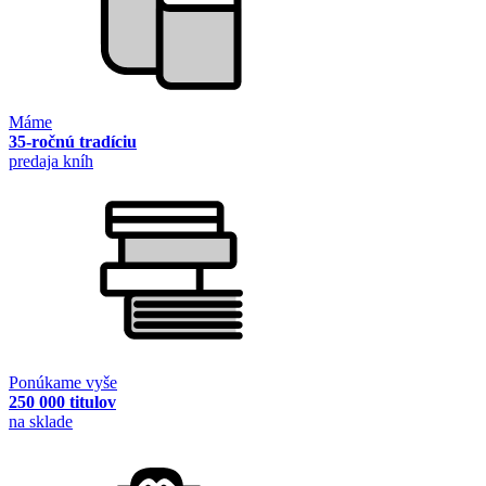
Máme
35-ročnú tradíciu
predaja kníh
Ponúkame vyše
250 000 titulov
na sklade