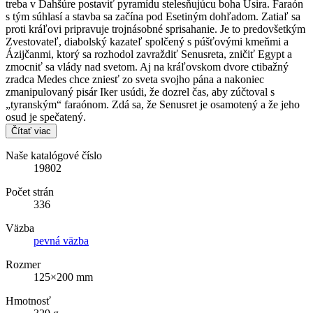
treba v Dahšúre postaviť pyramídu stelesňujúcu boha Usira. Faraón
s tým súhlasí a stavba sa začína pod Esetiným dohľadom. Zatiaľ sa
proti kráľovi pripravuje trojnásobné sprisahanie. Je to predovšetkým
Zvestovateľ, diabolský kazateľ spolčený s púšťovými kmeňmi a
Ázijčanmi, ktorý sa rozhodol zavraždiť Senusreta, zničiť Egypt a
zmocniť sa vlády nad svetom. Aj na kráľovskom dvore ctibažný
zradca Medes chce zniesť zo sveta svojho pána a nakoniec
zmanipulovaný pisár Iker usúdi, že dozrel čas, aby zúčtoval s
„tyranským“ faraónom. Zdá sa, že Senusret je osamotený a že jeho
osud je spečatený.
Čítať viac
Naše katalógové číslo
19802
Počet strán
336
Väzba
pevná väzba
Rozmer
125×200 mm
Hmotnosť