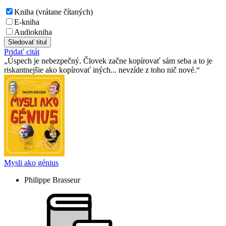
Kniha (vrátane čítaných)
E-kniha
Audiokniha
Sledovať titul
Pridať citát
Úspech je nebezpečný. Človek začne kopírovať sám seba a to je
riskantnejšie ako kopírovať iných... nevzíde z toho nič nové.
Mysli ako génius
Philippe Brasseur