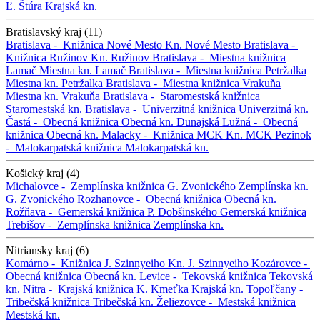
Ľ. Štúra
Krajská kn.
Bratislavský kraj (11)
Bratislava -
Knižnica Nové Mesto
Kn. Nové Mesto
Bratislava -
Knižnica Ružinov
Kn. Ružinov
Bratislava -
Miestna knižnica
Lamač
Miestna kn. Lamač
Bratislava -
Miestna knižnica Petržalka
Miestna kn. Petržalka
Bratislava -
Miestna knižnica Vrakuňa
Miestna kn. Vrakuňa
Bratislava -
Staromestská knižnica
Staromestská kn.
Bratislava -
Univerzitná knižnica
Univerzitná kn.
Častá -
Obecná knižnica
Obecná kn.
Dunajská Lužná -
Obecná
knižnica
Obecná kn.
Malacky -
Knižnica MCK
Kn. MCK
Pezinok
-
Malokarpatská knižnica
Malokarpatská kn.
Košický kraj (4)
Michalovce -
Zemplínska knižnica G. Zvonického
Zemplínska kn.
G. Zvonického
Rozhanovce -
Obecná knižnica
Obecná kn.
Rožňava -
Gemerská knižnica P. Dobšinského
Gemerská knižnica
Trebišov -
Zemplínska knižnica
Zemplínska kn.
Nitriansky kraj (6)
Komárno -
Knižnica J. Szinnyeiho
Kn. J. Szinnyeiho
Kozárovce -
Obecná knižnica
Obecná kn.
Levice -
Tekovská knižnica
Tekovská
kn.
Nitra -
Krajská knižnica K. Kmeťka
Krajská kn.
Topoľčany -
Tribečská knižnica
Tribečská kn.
Želiezovce -
Mestská knižnica
Mestská kn.