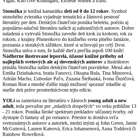
Vigan, Karl Ove Knausgård, Elfriede Jelinek a ďalší.
Stonožka
je knižná kamarátka
detí od 0 do 12 rokov
. Symbol
stonohého zvieratka vyjadruje tematickú a žánrovú pestrosť
literatúry pre deti. Detským čitateľom ponúka beletriu, poéziu aj
populárno-náučnú literatúru našich aj zahraničných autorov. Dobre
naladená a vytrvalá Stonožka zavedie deti krok za krokom, rok za
rokom, z krajiny Písmenkovo do knižného sveta plného fantázie,
poznania a storakých zážitkov, ktoré si uchovajú po celý život.
Stonožka sníva o tom, že každé dieťa prečíta aspoň 100 kníh!
Nádherne ilustrované leporelá, úžasné knižné príbehy od
najlepších svetových ale aj slovenských autorov
a ilustrátorov
prináša Stonožka našim detským čitateľom pravidelne. Mená ako
Emilia Dziubakova, bratia Fanovci, Oksana Bula, Tina Minorová,
Adrián Macho, Ľuboslav Paľo, Zuzana Štelbaská, Ivona Ďuričová,
Roman Brat a mnohé ďalšie majú možnosť spoznať mladšie aj
staršie deti práve prostredníctvom tejto edície.
YOLi
sa zameriava na literatúru v žánroch
young adult a new
adult
, teda prevažne pre „mladých dospelých“ vo veku približne 13
- 21 rokov. Ponúka široké spektrum prekladov súčasnej tvorby, od
dystopie či fantasy až po romance. Priestor tu dostáva veľa
svetoznámych autorov a autoriek, medzi inými aj John Green, Jamie
McGuirová, Lauren Kateová, Erica Johansenová, Anna Toddová či
Rainbow Rowellová.