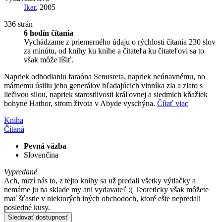
Ikar
, 2005
336 strán
6 hodín čítania
Vychádzame z priemerného údaju o rýchlosti čítania 230 slov
za minútu, od knihy ku knihe a čitateľa ku čitateľovi sa to
však môže líšiť.
Napriek odhodlaniu faraóna Senusreta, napriek neúnavnému, no
márnemu úsiliu jeho generálov hľadajúcich vinníka zla a zlato s
liečivou silou, napriek starostlivosti kráľovnej a siedmich kňažiek
bohyne Hathor, strom života v Abyde vyschýna.
Čítať viac
Kniha
Čítaná
Pevná väzba
Slovenčina
Vypredané
Ach, mrzí nás to, z tejto knihy sa už predali všetky výtlačky a
nemáme ju na sklade my ani vydavateľ :( Teoreticky však môžete
mať šťastie v niektorých iných obchodoch, ktoré ešte nepredali
posledné kusy.
Sledovať dostupnosť