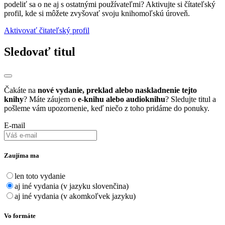
podeliť sa o ne aj s ostatnými používateľmi? Aktivujte si čítateľský
profil, kde si môžete zvyšovať svoju knihomoľskú úroveň.
Aktivovať čitateľský profil
Sledovať titul
Čakáte na
nové vydanie, preklad alebo naskladnenie tejto
knihy
? Máte záujem o
e-knihu alebo audioknihu
? Sledujte titul a
pošleme vám upozornenie, keď niečo z toho pridáme do ponuky.
E-mail
Zaujíma ma
len toto vydanie
aj iné vydania (v jazyku slovenčina)
aj iné vydania (v akomkoľvek jazyku)
Vo formáte