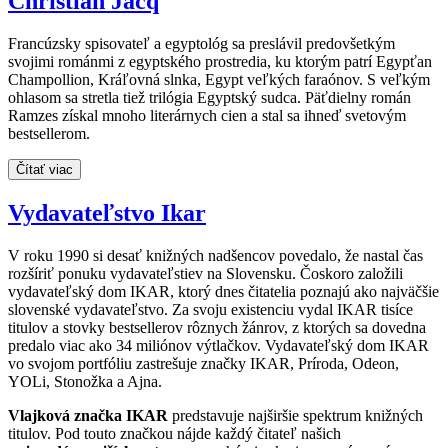
Christian Jacq
Francúzsky spisovateľ a egyptológ sa preslávil predovšetkým
svojimi románmi z egyptského prostredia, ku ktorým patrí Egypťan
Champollion, Kráľovná slnka, Egypt veľkých faraónov. S veľkým
ohlasom sa stretla tiež trilógia Egyptský sudca. Päťdielny román
Ramzes získal mnoho literárnych cien a stal sa ihneď svetovým
bestsellerom.
Čítať viac
Vydavateľstvo Ikar
V roku 1990 si desať knižných nadšencov povedalo, že nastal čas
rozšíriť ponuku vydavateľstiev na Slovensku. Čoskoro založili
vydavateľský dom IKAR, ktorý dnes čitatelia poznajú ako najväčšie
slovenské vydavateľstvo. Za svoju existenciu vydal IKAR tisíce
titulov a stovky bestsellerov rôznych žánrov, z ktorých sa dovedna
predalo viac ako 34 miliónov výtlačkov. Vydavateľský dom IKAR
vo svojom portfóliu zastrešuje značky IKAR, Príroda, Odeon,
YOLi, Stonožka a Ajna.
Vlajková značka IKAR
predstavuje najširšie spektrum knižných
titulov. Pod touto značkou nájde každý čitateľ našich