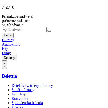
7,27 €
Pri nákupe nad 49 €
poštovné zadarmo
Vyhľadávanie
Knihy
E-knihy
Audioknihy
Hry
Filmy
Doplnky
Beletria
Detektívky, trilery a horory
Sci-fi a fantasy
Komiksy
Romantika
Spoločenská beletria
Klasika