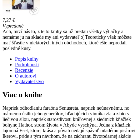
7,27 €
Vypredané
Ach, mrzí nás to, z tejto knihy sa už predali všetky výtlačky a
nemáme ju na sklade my ani vydavateľ :( Teoreticky však môžete
mať šťastie v niektorých iných obchodoch, ktoré ešte nepredali
posledné kusy.
Popis knihy
Podrobnosti
Recenzie
O autorovi
Vydavateľstvo
Viac o knihe
Napriek odhodlaniu faraóna Senusreta, napriek neúnavnému, no
márnemu úsiliu jeho generálov, hľadajúcich vinníka zla a zlato s
liečivou silou, napriek starostlivosti kráľovnej a siedmich kňažiek
bohyne Hathor, strom života v Abyde vyschýna. Jedna z kňažiek,
tajomná Eset, ktorej krása a pôvab nedajú spávať mladému pisárovi
Ikerovi, príde s tým návrhom, že na záchranu životodarnej akácie