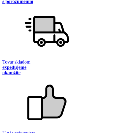
s porozumením
Tovar skladom
expedujeme
okamžite