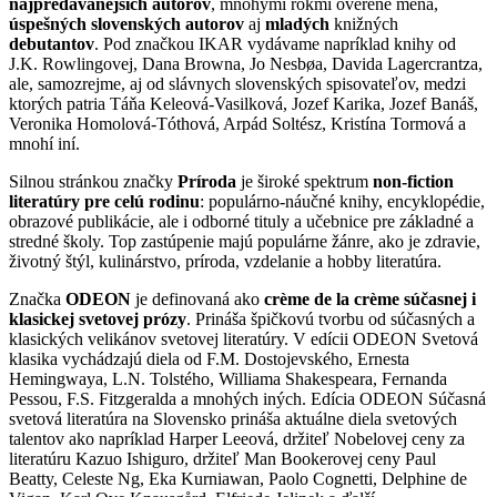
najpredávanejších autorov
, mnohými rokmi overené mená,
úspešných slovenských autorov
aj
mladých
knižných
debutantov
. Pod značkou IKAR vydávame napríklad knihy od
J.K. Rowlingovej, Dana Browna, Jo Nesbøa, Davida Lagercrantza,
ale, samozrejme, aj od slávnych slovenských spisovateľov, medzi
ktorých patria Táňa Keleová-Vasilková, Jozef Karika, Jozef Banáš,
Veronika Homolová-Tóthová, Arpád Soltész, Kristína Tormová a
mnohí iní.
Silnou stránkou značky
Príroda
je široké spektrum
non-fiction
literatúry pre celú rodinu
: populárno-náučné knihy, encyklopédie,
obrazové publikácie, ale i odborné tituly a učebnice pre základné a
stredné školy. Top zastúpenie majú populárne žánre, ako je zdravie,
životný štýl, kulinárstvo, príroda, vzdelanie a hobby literatúra.
Značka
ODEON
je definovaná ako
crème de la crème súčasnej i
klasickej svetovej prózy
. Prináša špičkovú tvorbu od súčasných a
klasických velikánov svetovej literatúry. V edícii ODEON Svetová
klasika vychádzajú diela od F.M. Dostojevského, Ernesta
Hemingwaya, L.N. Tolstého, Williama Shakespeara, Fernanda
Pessou, F.S. Fitzgeralda a mnohých iných. Edícia ODEON Súčasná
svetová literatúra na Slovensko prináša aktuálne diela svetových
talentov ako napríklad Harper Leeová, držiteľ Nobelovej ceny za
literatúru Kazuo Ishiguro, držiteľ Man Bookerovej ceny Paul
Beatty, Celeste Ng, Eka Kurniawan, Paolo Cognetti, Delphine de