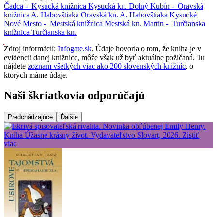
Čadca -
Kysucká knižnica
Kysucká kn.
Dolný Kubín -
Oravská
knižnica A. Habovštiaka
Oravská kn. A. Habovštiaka
Kysucké
Nové Mesto -
Mestská knižnica
Mestská kn.
Martin -
Turčianska
knižnica
Turčianska kn.
Zdroj informácií:
Infogate.sk
. Údaje hovoria o tom, že kniha je v
evidencii danej knižnice, môže však už byť aktuálne požičaná. Tu
nájdete
zoznam všetkých viac ako 200 slovenských knižníc
, o
ktorých máme údaje.
Naši škriatkovia odporúčajú
Predchádzajúce
Ďalšie