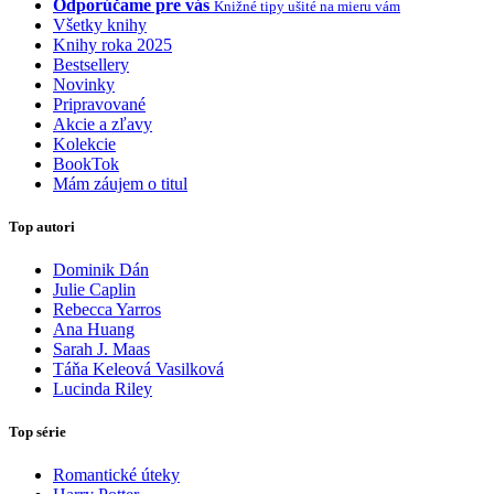
Odporúčame pre vás
Knižné tipy ušité na mieru vám
Všetky knihy
Knihy roka 2025
Bestsellery
Novinky
Pripravované
Akcie a zľavy
Kolekcie
BookTok
Mám záujem o titul
Top autori
Dominik Dán
Julie Caplin
Rebecca Yarros
Ana Huang
Sarah J. Maas
Táňa Keleová Vasilková
Lucinda Riley
Top série
Romantické úteky