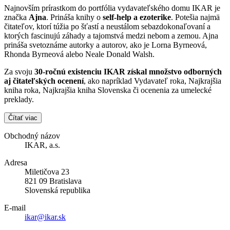
Najnovším prírastkom do portfólia vydavateľského domu IKAR je
značka
Ajna
. Prináša knihy o
self-help a ezoterike
. Potešia najmä
čitateľov, ktorí túžia po šťastí a neustálom sebazdokonaľovaní a
ktorých fascinujú záhady a tajomstvá medzi nebom a zemou. Ajna
prináša svetoznáme autorky a autorov, ako je Lorna Byrneová,
Rhonda Byrneová alebo Neale Donald Walsh.
Za svoju
30-ročnú existenciu IKAR získal množstvo odborných
aj čitateľských ocenení
, ako napríklad Vydavateľ roka, Najkrajšia
kniha roka, Najkrajšia kniha Slovenska či ocenenia za umelecké
preklady.
Čítať viac
Obchodný názov
IKAR, a.s.
Adresa
Miletičova 23
821 09 Bratislava
Slovenská republika
E-mail
ikar@ikar.sk