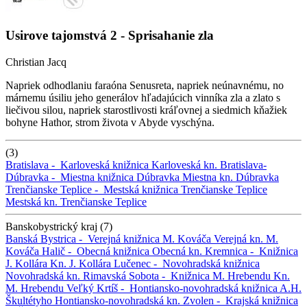
Usirove tajomstvá 2 - Sprisahanie zla
Christian Jacq
Napriek odhodlaniu faraóna Senusreta, napriek neúnavnému, no
márnemu úsiliu jeho generálov hľadajúcich vinníka zla a zlato s
liečivou silou, napriek starostlivosti kráľovnej a siedmich kňažiek
bohyne Hathor, strom života v Abyde vyschýna.
(3)
Bratislava -
Karloveská knižnica
Karloveská kn.
Bratislava-
Dúbravka -
Miestna knižnica Dúbravka
Miestna kn. Dúbravka
Trenčianske Teplice -
Mestská knižnica Trenčianske Teplice
Mestská kn. Trenčianske Teplice
Banskobystrický kraj (7)
Banská Bystrica -
Verejná knižnica M. Kováča
Verejná kn. M.
Kováča
Halič -
Obecná knižnica
Obecná kn.
Kremnica -
Knižnica
J. Kollára
Kn. J. Kollára
Lučenec -
Novohradská knižnica
Novohradská kn.
Rimavská Sobota -
Knižnica M. Hrebendu
Kn.
M. Hrebendu
Veľký Krtíš -
Hontiansko-novohradská knižnica A.H.
Škultétyho
Hontiansko-novohradská kn.
Zvolen -
Krajská knižnica