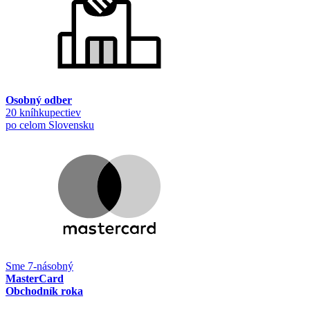
Osobný odber
20 kníhkupectiev
po celom Slovensku
Sme 7-násobný
MasterCard
Obchodník roka