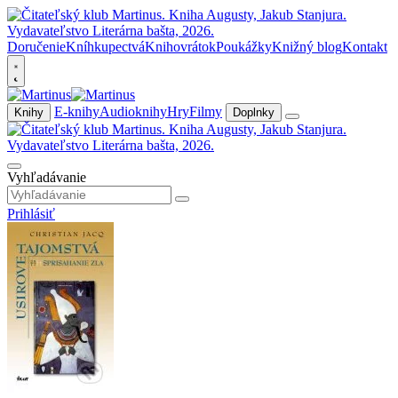
Doručenie
Kníhkupectvá
Knihovrátok
Poukážky
Knižný blog
Kontakt
E-knihy
Audioknihy
Hry
Filmy
Knihy
Doplnky
Vyhľadávanie
Prihlásiť