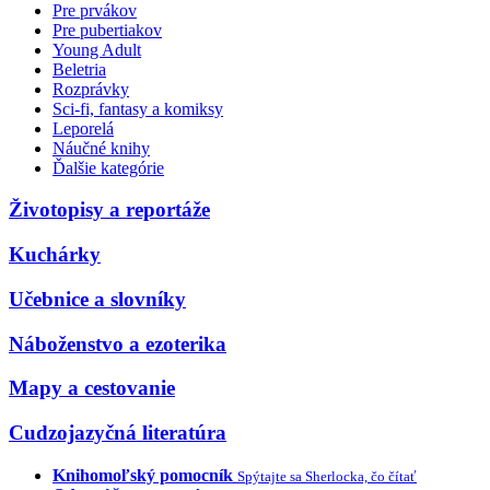
Pre prvákov
Pre pubertiakov
Young Adult
Beletria
Rozprávky
Sci-fi, fantasy a komiksy
Leporelá
Náučné knihy
Ďalšie kategórie
Životopisy a reportáže
Kuchárky
Učebnice a slovníky
Náboženstvo a ezoterika
Mapy a cestovanie
Cudzojazyčná literatúra
Knihomoľský pomocník
Spýtajte sa Sherlocka, čo čítať