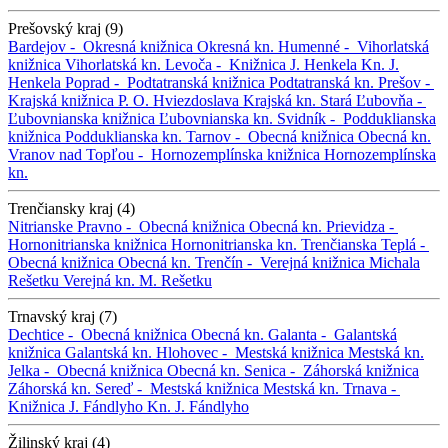
Prešovský kraj (9)
Bardejov -
Okresná knižnica
Okresná kn.
Humenné -
Vihorlatská
knižnica
Vihorlatská kn.
Levoča -
Knižnica J. Henkela
Kn. J.
Henkela
Poprad -
Podtatranská knižnica
Podtatranská kn.
Prešov -
Krajská knižnica P. O. Hviezdoslava
Krajská kn.
Stará Ľubovňa -
Ľubovnianska knižnica
Ľubovnianska kn.
Svidník -
Podduklianska
knižnica
Podduklianska kn.
Tarnov -
Obecná knižnica
Obecná kn.
Vranov nad Topľou -
Hornozemplínska knižnica
Hornozemplínska
kn.
Trenčiansky kraj (4)
Nitrianske Pravno -
Obecná knižnica
Obecná kn.
Prievidza -
Hornonitrianska knižnica
Hornonitrianska kn.
Trenčianska Teplá -
Obecná knižnica
Obecná kn.
Trenčín -
Verejná knižnica Michala
Rešetku
Verejná kn. M. Rešetku
Trnavský kraj (7)
Dechtice -
Obecná knižnica
Obecná kn.
Galanta -
Galantská
knižnica
Galantská kn.
Hlohovec -
Mestská knižnica
Mestská kn.
Jelka -
Obecná knižnica
Obecná kn.
Senica -
Záhorská knižnica
Záhorská kn.
Sereď -
Mestská knižnica
Mestská kn.
Trnava -
Knižnica J. Fándlyho
Kn. J. Fándlyho
Žilinský kraj (4)