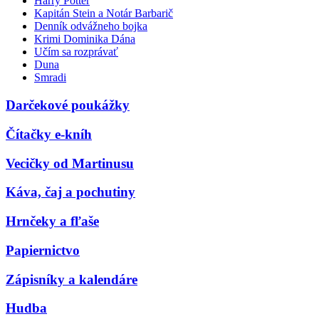
Harry Potter
Kapitán Stein a Notár Barbarič
Denník odvážneho bojka
Krimi Dominika Dána
Učím sa rozprávať
Duna
Smradi
Darčekové poukážky
Čítačky e-kníh
Vecičky od Martinusu
Káva, čaj a pochutiny
Hrnčeky a fľaše
Papiernictvo
Zápisníky a kalendáre
Hudba