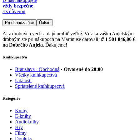
U nás nakupujete
vždy bezpečne
a s dôverou
Predchádzajúce
Ďalšie
Aj z drobných vecí sa dajú urobiť veľké. Vďaka vašim Anjelským
drobným ste pri nákupoch na Martinuse darovali už
1 501 846,00 €
na Dobrého Anjela
. Ďakujeme!
Kníhkupectvá
Bratislava - Obchodná
• Otvorené do 20:00
Všetky kníhkupectvá
Udalosti
Spriatelené kníhkupectvá
Kategórie
Knihy
E-knihy
Audioknihy
Hry
Filmy
Doplnky