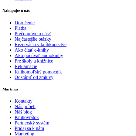
Nakupujte u nás
Doručenie
Platba
Prečo práve u nás?
Najčastejšie otázky
Rezervácia v kníhkupectve
Ako čítať e-knihy
Ako počúvať audioknihy
Pre školy a knižnice
Reklamácie
Knihomoľský pomocník
Odstúpiť od zmluvy
Martinus
Kontakty
Náš príbeh
Náš blog
Knihovrátok
Partnerský systém
Pridaj sa k nám
Marketing