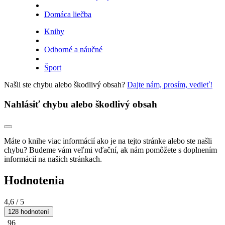
Domáca liečba
Knihy
Odborné a náučné
Šport
Našli ste chybu alebo škodlivý obsah?
Dajte nám, prosím, vedieť!
Nahlásiť chybu alebo škodlivý obsah
Máte o knihe viac informácií ako je na tejto stránke alebo ste našli
chybu? Budeme vám veľmi vďační, ak nám pomôžete s doplnením
informácií na našich stránkach.
Hodnotenia
4,6
/ 5
128 hodnotení
96