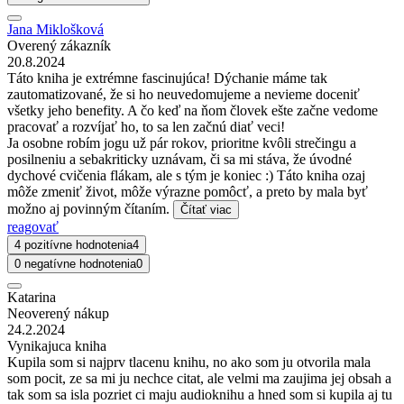
Jana Miklošková
Overený zákazník
20.8.2024
Táto kniha je extrémne fascinujúca! Dýchanie máme tak
zautomatizované, že si ho neuvedomujeme a nevieme doceniť
všetky jeho benefity. A čo keď na ňom človek ešte začne vedome
pracovať a rozvíjať ho, to sa len začnú diať veci!
Ja osobne robím jogu už pár rokov, prioritne kvôli strečingu a
posilneniu a sebakriticky uznávam, či sa mi stáva, že úvodné
dychové cvičenia flákam, ale s tým je koniec :) Táto kniha ozaj
môže zmeniť život, môže výrazne pomôcť, a preto by mala byť
možno aj povinným čítaním.
Čítať viac
reagovať
4 pozitívne hodnotenia
4
0 negatívne hodnotenia
0
Katarina
Neoverený nákup
24.2.2024
Vynikajuca kniha
Kupila som si najprv tlacenu knihu, no ako som ju otvorila mala
som pocit, ze sa mi ju nechce citat, ale velmi ma zaujima jej obsah a
tak som sa isla pozriet ci maju audioknihu a hned som si kupila aj tu