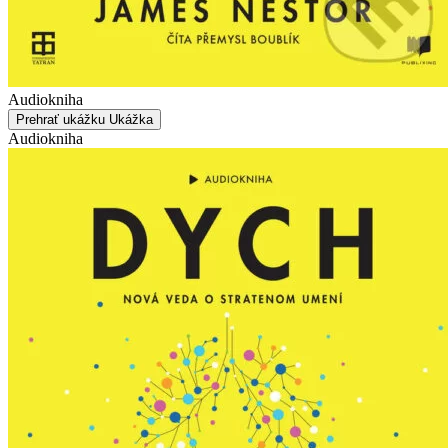
Audiokniha
Prehrať ukážku
Ukážka
Audiokniha