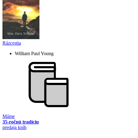
Rázcestia
William Paul Young
Máme
35-ročnú tradíciu
predaja kníh