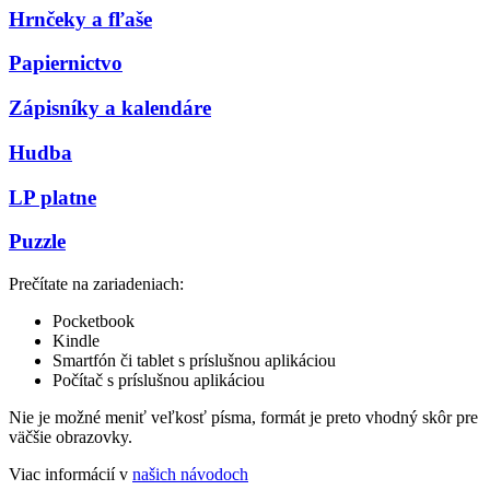
Hrnčeky a fľaše
Papiernictvo
Zápisníky a kalendáre
Hudba
LP platne
Puzzle
Prečítate na zariadeniach:
Pocketbook
Kindle
Smartfón či tablet s príslušnou aplikáciou
Počítač s príslušnou aplikáciou
Nie je možné meniť veľkosť písma, formát je preto vhodný skôr pre
väčšie obrazovky.
Viac informácií v
našich návodoch