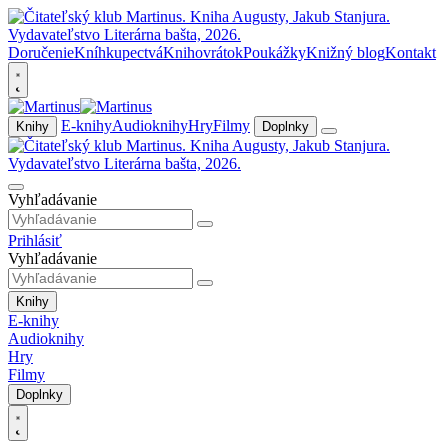
Doručenie
Kníhkupectvá
Knihovrátok
Poukážky
Knižný blog
Kontakt
E-knihy
Audioknihy
Hry
Filmy
Knihy
Doplnky
Vyhľadávanie
Prihlásiť
Vyhľadávanie
Knihy
E-knihy
Audioknihy
Hry
Filmy
Doplnky