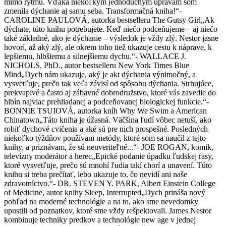
mimo rytmu. Vďaka niekoľkým jednoduchým úpravám som
zmenila dýchanie aj samu seba. Transformačná kniha!“-
CAROLINE PAULOVÁ, autorka bestselleru The Gutsy Girl„Ak
dýchate, túto knihu potrebujete. Keď niečo podceňujeme – aj niečo
také základné, ako je dýchanie – výsledok je vždy zlý. Nestor jasne
hovorí, až aký zlý, ale okrem toho tiež ukazuje cestu k náprave, k
lepšiemu, hlbšiemu a silnejšiemu dychu.“- WALLACE J.
NICHOLS, PhD., autor bestselleru New York Times Blue
Mind„Dych nám ukazuje, aký je akt dýchania výnimočný, a
vysvetľuje, prečo tak veľa závisí od spôsobu dýchania. Strhujúce,
prekvapivé a často aj zábavné dobrodružstvo, ktoré vás zavedie do
hlbín najviac prehliadanej a podceňovanej biologickej funkcie.“-
BONNIE TSUIOVÁ, autorka kníh Why We Swim a American
Chinatown„Táto kniha je úžasná. Väčšina ľudí vôbec netuší, ako
robiť dychové cvičenia a aké sú pre nich prospešné. Posledných
niekoľko týždňov používam metódy, ktoré som sa naučil z tejto
knihy, a priznávam, že sú neuveriteľné...“- JOE ROGAN, komik,
televízny moderátor a herec„Epické podanie úpadku ľudskej rasy,
ktoré vysvetľuje, prečo sú mnohí ľudia takí chorí a unavení. Túto
knihu si treba prečítať, lebo ukazuje to, čo nevidí ani naše
zdravotníctvo.“- DR. STEVEN Y. PARK, Albert Einstein College
of Medicine, autor knihy Sleep, Interrupted„Dych prináša nový
pohľad na moderné technológie a na to, ako sme nevedomky
upustili od poznatkov, ktoré sme vždy rešpektovali. James Nestor
kombinuje techniky predkov a technológie new age v jednej