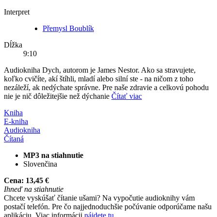
Interpret
Přemysl Boublík
Dĺžka
9:10
Audiokniha Dych, autorom je James Nestor. Ako sa stravujete,
koľko cvičíte, akí štíhli, mladí alebo silní ste - na ničom z toho
nezáleží, ak nedýchate správne. Pre naše zdravie a celkovú pohodu
nie je nič dôležitejšie než dýchanie
Čítať viac
Kniha
E-kniha
Audiokniha
Čítaná
MP3 na stiahnutie
Slovenčina
Cena:
13,45 €
Ihneď na stiahnutie
Chcete vyskúšať čítanie ušami? Na vypočutie audioknihy vám
postačí telefón. Pre čo najjednoduchšie počúvanie odporúčame našu
aplikáciu. Viac informácii
nájdete tu
.