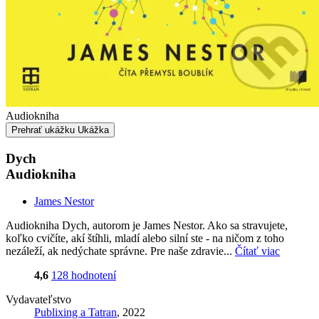
Audiokniha
Prehrať ukážku
Ukážka
Dych
Audiokniha
James Nestor
Audiokniha Dych, autorom je James Nestor. Ako sa stravujete,
koľko cvičíte, akí štíhli, mladí alebo silní ste - na ničom z toho
nezáleží, ak nedýchate správne. Pre naše zdravie...
Čítať viac
4,6
128 hodnotení
Vydavateľstvo
Publixing a Tatran
, 2022