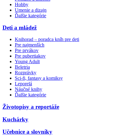
Hobby
Umenie a dizajn
Ďalšie kategórie
Deti a mládež
Knihorad – poradca kníh pre deti
Pre najmenších
Pre prvákov
Pre pubertiakov
Young Adult
Beletria
Rozprávky
Sci-fi, fantasy a komiksy
Leporelá
Náučné knihy
Ďalšie kategórie
Životopisy a reportáže
Kuchárky
Učebnice a slovníky