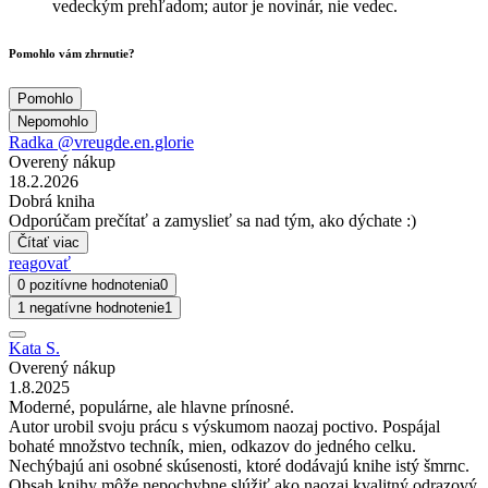
vedeckým prehľadom; autor je novinár, nie vedec.
Pomohlo vám zhrnutie?
Pomohlo
Nepomohlo
Radka @vreugde.en.glorie
Overený nákup
18.2.2026
Dobrá kniha
Odporúčam prečítať a zamyslieť sa nad tým, ako dýchate :)
Čítať viac
reagovať
0 pozitívne hodnotenia
0
1 negatívne hodnotenie
1
Kata S.
Overený nákup
1.8.2025
Moderné, populárne, ale hlavne prínosné.
Autor urobil svoju prácu s výskumom naozaj poctivo. Pospájal
bohaté množstvo techník, mien, odkazov do jedného celku.
Nechýbajú ani osobné skúsenosti, ktoré dodávajú knihe istý šmrnc.
Obsah knihy môže nepochybne slúžiť ako naozaj kvalitný odrazový