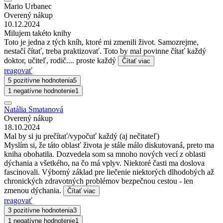
Mario Urbanec
Overený nákup
10.12.2024
Milujem takéto knihy
Toto je jedna z tých kníh, ktoré mi zmenili život. Samozrejme,
nestačí čítať, treba praktizovať. Toto by mal povinne čítať každý
doktor, učiteľ, rodič.... proste každý
Čítať viac
reagovať
5 pozitívne hodnotenia
5
1 negatívne hodnotenie
1
Natália Smatanová
Overený nákup
18.10.2024
Mal by si ju prečítať/vypočuť každý (aj nečitateľ)
Myslím si, že táto oblasť života je stále málo diskutovaná, preto ma
kniha obohatila. Dozvedela som sa mnoho nových vecí z oblasti
dýchania a všetkého, na čo má vplyv. Niektoré časti ma doslova
fascinovali. Výborný základ pre liečenie niektorých dlhodobých až
chronických zdravotných problémov bezpečnou cestou - len
zmenou dýchania.
Čítať viac
reagovať
3 pozitívne hodnotenia
3
1 negatívne hodnotenie
1