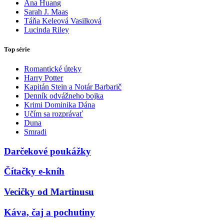
Ana Huang
Sarah J. Maas
Táňa Keleová Vasilková
Lucinda Riley
Top série
Romantické úteky
Harry Potter
Kapitán Stein a Notár Barbarič
Denník odvážneho bojka
Krimi Dominika Dána
Učím sa rozprávať
Duna
Smradi
Darčekové poukážky
Čítačky e-kníh
Vecičky od Martinusu
Káva, čaj a pochutiny