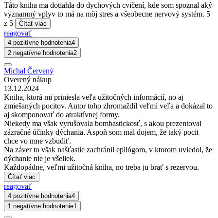
Táto kniha ma dotiahla do dychových cvičení, kde som spoznal aký
významný vplyv to má na môj stres a všeobecne nervový systém. 5
z 5
Čítať viac
reagovať
4 pozitívne hodnotenia
4
2 negatívne hodnotenia
2
Michal Červený
Overený nákup
13.12.2024
Kniha, ktorá mi priniesla veľa užitočných informácií, no aj
zmiešaných pocitov. Autor toho zhromaždil veľmi veľa a dokázal to
aj skomponovať do atraktívnej formy.
Niekedy ma však vyrušovala bombastickosť, s akou prezentoval
zázračné účinky dýchania. Aspoň som mal dojem, že taký pocit
chce vo mne vzbudiť.
Na záver to však našťastie zachránil epilógom, v ktorom uviedol, že
dýchanie nie je všeliek.
Každopádne, veľmi užitočná kniha, no treba ju brať s rezervou.
Čítať viac
reagovať
4 pozitívne hodnotenia
4
1 negatívne hodnotenie
1