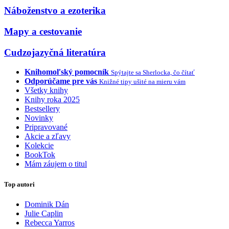
Náboženstvo a ezoterika
Mapy a cestovanie
Cudzojazyčná literatúra
Knihomoľský pomocník
Spýtajte sa Sherlocka, čo čítať
Odporúčame pre vás
Knižné tipy ušité na mieru vám
Všetky knihy
Knihy roka 2025
Bestsellery
Novinky
Pripravované
Akcie a zľavy
Kolekcie
BookTok
Mám záujem o titul
Top autori
Dominik Dán
Julie Caplin
Rebecca Yarros