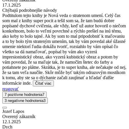
17.1.2025
Chýbajú podrobnejšie návody
Podtitulom tejto knihy je Nová veda o stratenom umení. Celý čas
som mal z knihy super pocit a tešil som sa, že tam budú dobre
popísané dychové cvičenia, ale vždy, keď už autor hovoril o niečom
konkrétnom, bolo to veľmi povrchné a rýchlo prešiel na inú tému,
ako keby to bolo tajné. Ak by som to mal pripodobniť k maľovaniu
a to by bolo tým strateným umením, tak by vám povedal aké úžasné
umenie niektorí ľudia dokážu tvoriť, rozsiahlo by vám opísal čo
všetko sa dá namaľovať, popísal by vám ako vyzerá
impresionistický obraz, ako vyzerá kubistický obraz a potom by
vám povedal, že sa maľuje tak, že namočím štetec do farby a
potiahnete po plátne. Skrátka, je to super kniha, ale nečakajte od nej,
že sa tam veľa naučíte. Skôr môže byť takým odrazovým mostíkom
k tomu, aby ste sa o dýchanie začali zaujímať a hľadať ďalšie
informácie inde.
Čítať viac
reagovať
7 pozitívne hodnotenia
7
3 negatívne hodnotenia
3
Jozef Lapos
Overený zákazník
12.1.2025
Dych