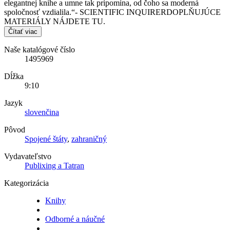
elegantnej knihe a umne tak pripomína, od čoho sa moderná
spoločnosť vzdialila.“- SCIENTIFIC INQUIRERDOPLŇUJÚCE
MATERIÁLY NÁJDETE TU.
Čítať viac
Naše katalógové číslo
1495969
Dĺžka
9:10
Jazyk
slovenčina
Pôvod
Spojené štáty
,
zahraničný
Vydavateľstvo
Publixing a Tatran
Kategorizácia
Knihy
Odborné a náučné