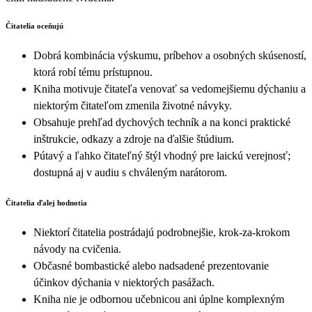
Čitatelia oceňujú
Dobrá kombinácia výskumu, príbehov a osobných skúseností,
ktorá robí tému prístupnou.
Kniha motivuje čitateľa venovať sa vedomejšiemu dýchaniu a
niektorým čitateľom zmenila životné návyky.
Obsahuje prehľad dychových techník a na konci praktické
inštrukcie, odkazy a zdroje na ďalšie štúdium.
Pútavý a ľahko čitateľný štýl vhodný pre laickú verejnosť;
dostupná aj v audiu s chváleným narátorom.
Čitatelia ďalej hodnotia
Niektorí čitatelia postrádajú podrobnejšie, krok‑za‑krokom
návody na cvičenia.
Občasné bombastické alebo nadsadené prezentovanie
účinkov dýchania v niektorých pasážach.
Kniha nie je odbornou učebnicou ani úplne komplexným