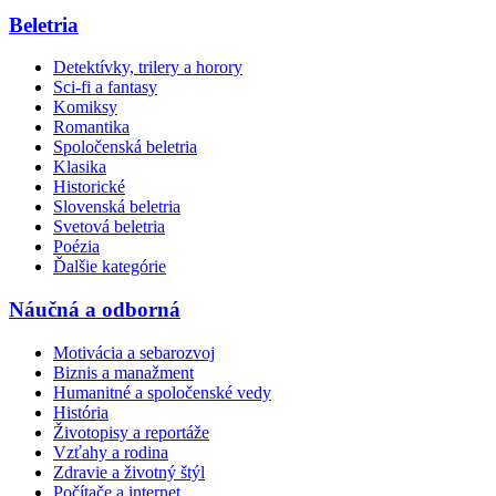
Beletria
Detektívky, trilery a horory
Sci-fi a fantasy
Komiksy
Romantika
Spoločenská beletria
Klasika
Historické
Slovenská beletria
Svetová beletria
Poézia
Ďalšie kategórie
Náučná a odborná
Motivácia a sebarozvoj
Biznis a manažment
Humanitné a spoločenské vedy
História
Životopisy a reportáže
Vzťahy a rodina
Zdravie a životný štýl
Počítače a internet