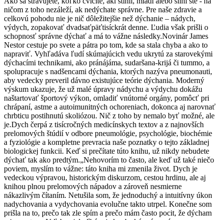
Ako sa stravujete, koľko cvičíte, akí štíhli, mladí alebo silní ste - na
ničom z toho nezáleží, ak nedýchate správne. Pre naše zdravie a
celkovú pohodu nie je nič dôležitejšie než dýchanie – nádych,
výdych, zopakovať dvadsaťpäťtisíckrát denne. Ľudia však prišli o
schopnosť správne dýchať a má to vážne následky.Novinár James
Nestor cestuje po svete a pátra po tom, kde sa stala chyba a ako to
napraviť. Vyhľadáva ľudí skúmajúcich vedu ukrytú za starovekými
dýchacími technikami, ako pránájáma, sudaršana-krijá či tummo, a
spolupracuje s nadšencami dýchania, ktorých nazýva pneumonauti,
aby vedecky preveril dávno existujúce teórie dýchania. Moderný
výskum ukazuje, že už malé úpravy nádychu a výdychu dokážu
naštartovať športový výkon, omladiť vnútorné orgány, pomôcť pri
chrápaní, astme a autoimunitných ochoreniach, dokonca aj narovnať
chrbticu postihnutú skoliózou. Nič z toho by nemalo byť možné, ale
je.Dych čerpá z tisícročných medicínskych textov a z najnovších
prelomových štúdií v odbore pneumológie, psychológie, biochémie
a fyziológie a kompletne prevracia naše poznatky o tejto základnej
biologickej funkcii. Keď si prečítate túto knihu, už nikdy nebudete
dýchať tak ako predtým.„Nehovorím to často, ale keď už také niečo
poviem, myslím to vážne: táto kniha mi zmenila život. Dych je
vedeckou výpravou, historickým diskurzom, cestou hrdinu, ale aj
knihou plnou prelomových nápadov a zároveň nesmierne
nákazlivým čítaním. Netušila som, že jednoduchý a intuitívny úkon
nadychovania a vydychovania evolučne takto utrpel. Konečne som
prišla na to, prečo tak zle spím a prečo mám často pocit, že dýcham