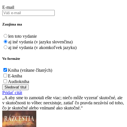
E-mail
Zaujíma ma
len toto vydanie
aj iné vydania (v jazyku slovenčina)
aj iné vydania (v akomkoľvek jazyku)
Vo formáte
Kniha (vrátane čítaných)
E-kniha
Audiokniha
Sledovať titul
Pridať citát
A aby sme to zamotali ešte viac; niečo môže vyzerať skutočné, ale
v skutočnosti to vôbec neexistuje, zatiaľ čo pravda nezávisí od toho,
čo je skutočné alebo vnímané ako skutočné.