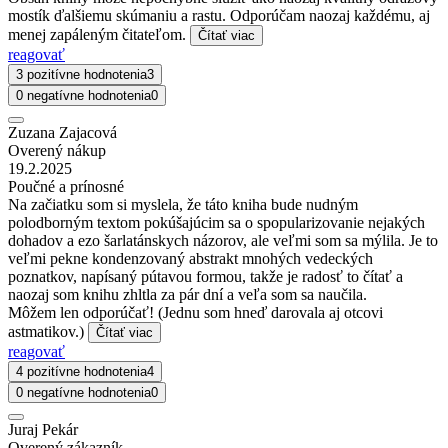
mostík ďalšiemu skúmaniu a rastu. Odporúčam naozaj každému, aj
menej zapáleným čitateľom.
Čítať viac
reagovať
3 pozitívne hodnotenia
3
0 negatívne hodnotenia
0
Zuzana Zajacová
Overený nákup
19.2.2025
Poučné a prínosné
Na začiatku som si myslela, že táto kniha bude nudným
polodborným textom pokúšajúcim sa o spopularizovanie nejakých
dohadov a ezo šarlatánskych názorov, ale veľmi som sa mýlila. Je to
veľmi pekne kondenzovaný abstrakt mnohých vedeckých
poznatkov, napísaný pútavou formou, takže je radosť to čítať a
naozaj som knihu zhltla za pár dní a veľa som sa naučila.
Môžem len odporúčať! (Jednu som hneď darovala aj otcovi
astmatikov.)
Čítať viac
reagovať
4 pozitívne hodnotenia
4
0 negatívne hodnotenia
0
Juraj Pekár
Overený zákazník