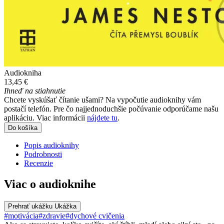
Audiokniha
13,45 €
Ihneď na stiahnutie
Chcete vyskúšať čítanie ušami? Na vypočutie audioknihy vám
postačí telefón. Pre čo najjednoduchšie počúvanie odporúčame našu
aplikáciu. Viac informácii
nájdete tu
.
Do košíka
Popis audioknihy
Podrobnosti
Recenzie
Viac o audioknihe
Prehrať ukážku
Ukážka
#motivácia
#zdravie
#dychové cvičenia