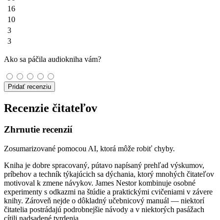
16
10
3
3
Ako sa páčila audiokniha vám?
Pridať recenziu
Recenzie čitateľov
Zhrnutie recenzií
Zosumarizované pomocou AI, ktorá môže robiť chyby.
Kniha je dobre spracovaný, pútavo napísaný prehľad výskumov,
príbehov a techník týkajúcich sa dýchania, ktorý mnohých čitateľov
motivoval k zmene návykov. James Nestor kombinuje osobné
experimenty s odkazmi na štúdie a praktickými cvičeniami v závere
knihy. Zároveň nejde o dôkladný učebnicový manuál — niektorí
čitatelia postrádajú podrobnejšie návody a v niektorých pasážach
cítili nadsadené tvrdenia.