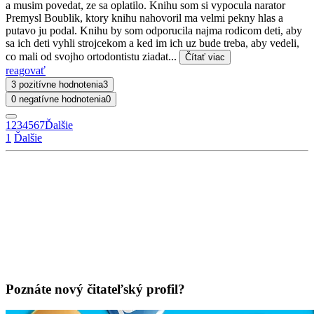
a musim povedat, ze sa oplatilo. Knihu som si vypocula narator
Premysl Boublik, ktory knihu nahovoril ma velmi pekny hlas a
putavo ju podal. Knihu by som odporucila najma rodicom deti, aby
sa ich deti vyhli strojcekom a ked im ich uz bude treba, aby vedeli,
co mali od svojho ortodontistu ziadat...
Čítať viac
reagovať
3 pozitívne hodnotenia
3
0 negatívne hodnotenia
0
1
2
3
4
5
6
7
Ďalšie
1
Ďalšie
Poznáte nový čitateľský profil?