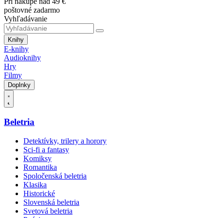
Pri nákupe nad 49 €
poštovné zadarmo
Vyhľadávanie
Knihy
E-knihy
Audioknihy
Hry
Filmy
Doplnky
Beletria
Detektívky, trilery a horory
Sci-fi a fantasy
Komiksy
Romantika
Spoločenská beletria
Klasika
Historické
Slovenská beletria
Svetová beletria