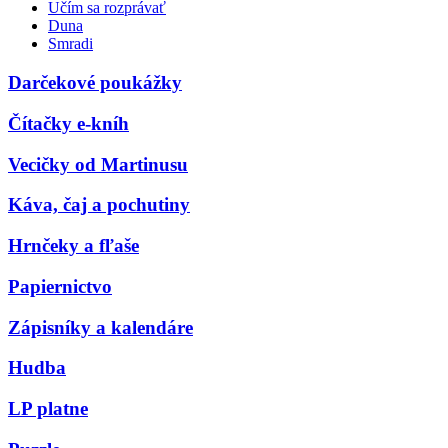
Učím sa rozprávať
Duna
Smradi
Darčekové poukážky
Čítačky e-kníh
Vecičky od Martinusu
Káva, čaj a pochutiny
Hrnčeky a fľaše
Papiernictvo
Zápisníky a kalendáre
Hudba
LP platne