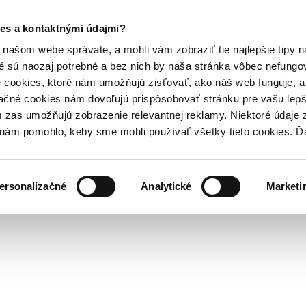
es a kontaktnými údajmi?
našom webe správate, a mohli vám zobraziť tie najlepšie tipy n
é sú naozaj potrebné a bez nich by naša stránka vôbec nefung
 cookies, ktoré nám umožňujú zisťovať, ako náš web funguje, a 
ačné cookies nám dovoľujú prispôsobovať stránku pre vašu lepši
zas umožňujú zobrazenie relevantnej reklamy. Niektoré údaje z
y nám pomohlo, keby sme mohli používať všetky tieto cookies. 
ersonalizačné
Analytické
Marketi