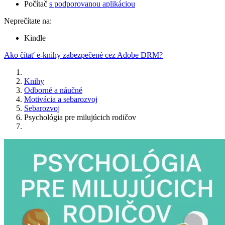
Počítač
s podporovanou aplikáciou
Neprečítate na:
Kindle
Ako čítať e-knihy zabezpečené cez Adobe DRM?
Knihy
Odborné a náučné
Motivácia a sebarozvoj
Sebarozvoj
Psychológia pre milujúcich rodičov