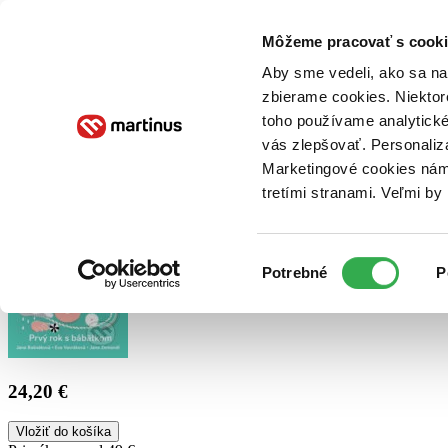
Doručenie
Kníhkupectvá
Knihovrátok
Poukážky
Knižný blog
Kontakt
Môžeme pracovať s cooki
Aby sme vedeli, ako sa na 
zbierame cookies. Niektor
E-knihy
Audioknihy
Hry
Filmy
Knihy
Doplnky
toho používame analytické
vás zlepšovať. Personaliz
Vyhľadávanie
Marketingové cookies nám 
tretími stranami. Veľmi b
Prihlásiť
Výber
Potrebné
P
súhlasu
24,20 €
Vložiť do košíka