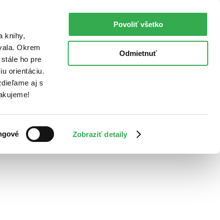
Povoliť všetko
a knihy,
ovala. Okrem
Odmietnuť
stále ho pre
u orientáciu.
dieľame aj s
Ďakujeme!
ngové
Zobraziť detaily