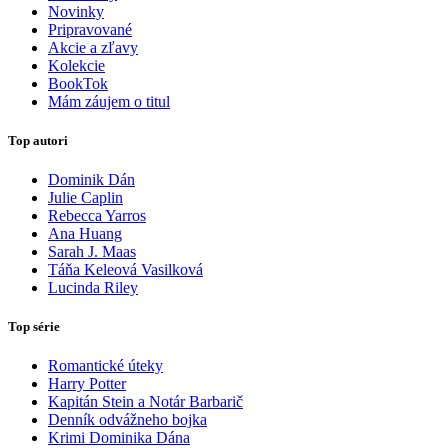
Novinky
Pripravované
Akcie a zľavy
Kolekcie
BookTok
Mám záujem o titul
Top autori
Dominik Dán
Julie Caplin
Rebecca Yarros
Ana Huang
Sarah J. Maas
Táňa Keleová Vasilková
Lucinda Riley
Top série
Romantické úteky
Harry Potter
Kapitán Stein a Notár Barbarič
Denník odvážneho bojka
Krimi Dominika Dána