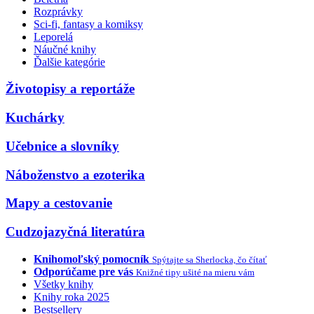
Rozprávky
Sci-fi, fantasy a komiksy
Leporelá
Náučné knihy
Ďalšie kategórie
Životopisy a reportáže
Kuchárky
Učebnice a slovníky
Náboženstvo a ezoterika
Mapy a cestovanie
Cudzojazyčná literatúra
Knihomoľský pomocník
Spýtajte sa Sherlocka, čo čítať
Odporúčame pre vás
Knižné tipy ušité na mieru vám
Všetky knihy
Knihy roka 2025
Bestsellery