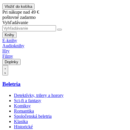
Vložiť do košíka
Pri nákupe nad 49 €
poštovné zadarmo
Vyhľadávanie
Knihy
E-knihy
Audioknihy
Hry
Filmy
Doplnky
Beletria
Detektívky, trilery a horory
Sci-fi a fantasy
Komiksy
Romantika
Spoločenská beletria
Klasika
Historické