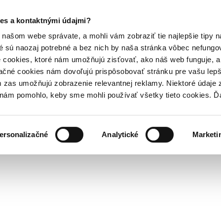
es a kontaktnými údajmi?
našom webe správate, a mohli vám zobraziť tie najlepšie tipy n
é sú naozaj potrebné a bez nich by naša stránka vôbec nefung
 cookies, ktoré nám umožňujú zisťovať, ako náš web funguje, a 
ačné cookies nám dovoľujú prispôsobovať stránku pre vašu lepši
zas umožňujú zobrazenie relevantnej reklamy. Niektoré údaje z
y nám pomohlo, keby sme mohli používať všetky tieto cookies. 
ersonalizačné
Analytické
Marketi