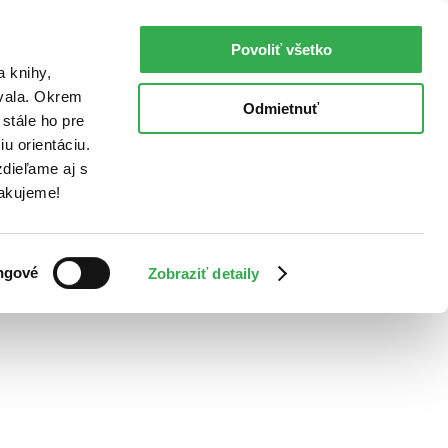
Povoliť všetko
a knihy,
ovala. Okrem
Odmietnuť
stále ho pre
u orientáciu.
dieľame aj s
Ďakujeme!
ngové
Zobraziť detaily