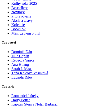
Knihy roka 2025
Bestsellery
Novinky
Pripravované
Akcie a zľavy
Kolekcie
BookTok
Mám záujem o titul
Top autori
Dominik Dán
Julie Caplin
Rebecca Yarros
Ana Huang
Sarah J. Maas
Táňa Keleová Vasilková
Lucinda Riley
Top série
Romantické úteky
Harry Potter
Kapitán Stein a Notár Barbarič