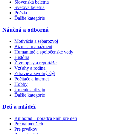
Slovenská beletria
Svetová beletria
Poézia
Ďalšie kategórie
Náučná a odborná
Motivácia a sebarozvoj
Biznis a manažment
Humanitné a spoločenské vedy
História
Životopisy a reportáže
Vzťahy a rodina
Zdravie a životný štýl
Počítače a internet
Hobby
Umenie a dizajn
Ďalšie kategórie
Deti a mládež
Knihorad – poradca kníh pre deti
Pre najmenších
Pre prvákov