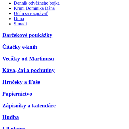
Denník odvážneho bojka
Krimi Dominika Dána
Učím sa rozprávať
Duna
Smradi
Darčekové poukážky
Čítačky e-kníh
Vecičky od Martinusu
Káva, čaj a pochutiny
Hrnčeky a fľaše
Papiernictvo
Zápisníky a kalendáre
Hudba
LP platne