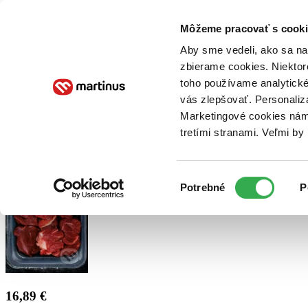
Doručenie
Kníhkupectvá
Knihovrátok
Poukážky
Knižný blog
Kontakt
Môžeme pracovať s cooki
Aby sme vedeli, ako sa na 
zbierame cookies. Niektor
E-knihy
Audioknihy
Hry
Filmy
Knihy
Doplnky
toho používame analytické
vás zlepšovať. Personaliz
Vyhľadávanie
Marketingové cookies nám 
tretími stranami. Veľmi b
Prihlásiť
Výber
Potrebné
P
súhlasu
16,89 €