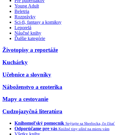
Pre pubertiakov
Young Adult
Beletria
Rozprávky
Sci-fi, fantasy a komiksy
Leporelá
Náučné knihy
Ďalšie kategórie
Životopisy a reportáže
Kuchárky
Učebnice a slovníky
Náboženstvo a ezoterika
Mapy a cestovanie
Cudzojazyčná literatúra
Knihomoľský pomocník
Spýtajte sa Sherlocka, čo čítať
Odporúčame pre vás
Knižné tipy ušité na mieru vám
Všetky knihy