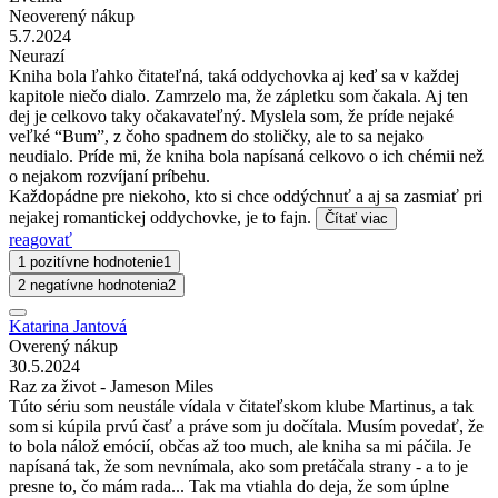
Neoverený nákup
5.7.2024
Neurazí
Kniha bola ľahko čitateľná, taká oddychovka aj keď sa v každej
kapitole niečo dialo. Zamrzelo ma, že zápletku som čakala. Aj ten
dej je celkovo taky očakavateľný. Myslela som, že príde nejaké
veľké “Bum”, z čoho spadnem do stoličky, ale to sa nejako
neudialo. Príde mi, že kniha bola napísaná celkovo o ich chémii než
o nejakom rozvíjaní príbehu.
Každopádne pre niekoho, kto si chce oddýchnuť a aj sa zasmiať pri
nejakej romantickej oddychovke, je to fajn.
Čítať viac
reagovať
1 pozitívne hodnotenie
1
2 negatívne hodnotenia
2
Katarina Jantová
Overený nákup
30.5.2024
Raz za život - Jameson Miles
Túto sériu som neustále vídala v čitateľskom klube Martinus, a tak
som si kúpila prvú časť a práve som ju dočítala. Musím povedať, že
to bola nálož emócií, občas až too much, ale kniha sa mi páčila. Je
napísaná tak, že som nevnímala, ako som pretáčala strany - a to je
presne to, čo mám rada... Tak ma vtiahla do deja, že som úplne