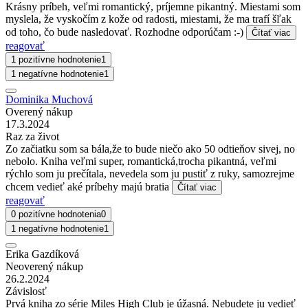
Krásny príbeh, veľmi romantický, príjemne pikantný. Miestami som
myslela, že vyskočím z kože od radosti, miestami, že ma trafí šľak
od toho, čo bude nasledovať. Rozhodne odporúčam :-)
Čítať viac
reagovať
1 pozitívne hodnotenie
1
1 negatívne hodnotenie
1
Dominika Muchová
Overený nákup
17.3.2024
Raz za život
Zo začiatku som sa bála,že to bude niečo ako 50 odtieňov sivej, no
nebolo. Kniha veľmi super, romantická,trocha pikantná, veľmi
rýchlo som ju prečítala, nevedela som ju pustiť z ruky, samozrejme
chcem vedieť aké príbehy majú bratia
Čítať viac
reagovať
0 pozitívne hodnotenia
0
1 negatívne hodnotenie
1
Erika Gazdíková
Neoverený nákup
26.2.2024
Závislosť
Prvá kniha zo série Miles High Club je úžasná. Nebudete ju vedieť