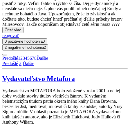
pustiť z ruky. Veľmi ľahko a rýchlo sa číta. Dej je dynamický a
neustále sa niečo deje. Úplne vás pohltí príbeh obyčajnej Emily a
nechutne bohatého Jaya. Upozorňujem, že je to závislosť a ak
dočítate túto, budete chcieť hneď prečítať aj ďalšie príbehy bratov
Milesovcov. Takže odporúčam objednávať celú sériu naraz ????
Čítať viac
reagovať
0 pozitívne hodnotenia
0
2 negatívne hodnotenia
2
Predošlé
1
2
3
4
5
6
7
8
Ďalšie
Predošlé
2
Ďalšie
Vydavateľstvo Metafora
Vydavateľstvo METAFORA bolo založené v roku 2001 a od tej
doby vydalo stovky titulov všetkých žánrov. K vydaným
beletristickým titulom patria okrem iného knihy Dana Browna,
bestseller Jíst, meditovat, milovat či knihy islandskej autorky Yrsy
Sigurdardóttir. V oblasti poznania je METAFORA vydavateľom
kníh takých autorov, ako je Elizabeth Haichová, Judy Hallová či
Anthony Wiliam.