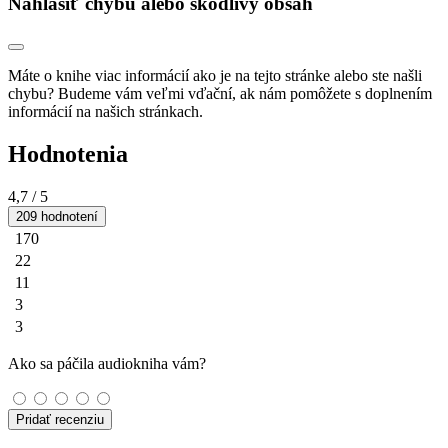
Nahlásiť chybu alebo škodlivý obsah
Máte o knihe viac informácií ako je na tejto stránke alebo ste našli
chybu? Budeme vám veľmi vďační, ak nám pomôžete s doplnením
informácií na našich stránkach.
Hodnotenia
4,7
/ 5
209 hodnotení
170
22
11
3
3
Ako sa páčila audiokniha vám?
Pridať recenziu