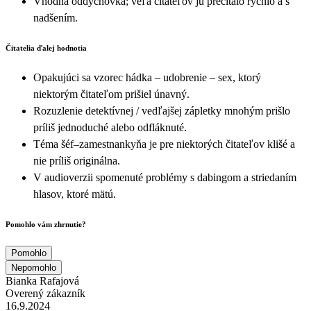
Vhodná oddychovka; veľa čitateľov ju prečítalo rýchlo a s
nadšením.
Čitatelia ďalej hodnotia
Opakujúci sa vzorec hádka – udobrenie – sex, ktorý
niektorým čitateľom prišiel únavný.
Rozuzlenie detektívnej / vedľajšej zápletky mnohým prišlo
príliš jednoduché alebo odfláknuté.
Téma šéf–zamestnankyňa je pre niektorých čitateľov klišé a
nie príliš originálna.
V audioverzii spomenuté problémy s dabingom a striedaním
hlasov, ktoré mätú.
Pomohlo vám zhrnutie?
Pomohlo
Nepomohlo
Bianka Rafajová
Overený zákazník
16.9.2024