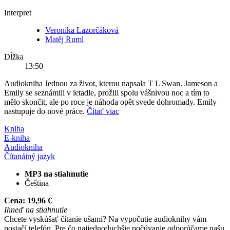
Interpret
Veronika Lazorčáková
Matěj Ruml
Dĺžka
13:50
Audiokniha Jednou za život, kterou napsala T L Swan. Jameson a
Emily se seznámili v letadle, prožili spolu vášnivou noc a tím to
mělo skončit, ale po roce je náhoda opět svede dohromady. Emily
nastupuje do nové práce.
Čítať viac
Kniha
E-kniha
Audiokniha
Čítaná
iný jazyk
MP3 na stiahnutie
Čeština
Cena:
19,96 €
Ihneď na stiahnutie
Chcete vyskúšať čítanie ušami? Na vypočutie audioknihy vám
postačí telefón. Pre čo najjednoduchšie počúvanie odporúčame našu