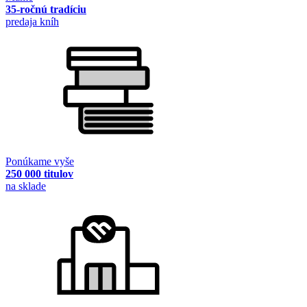
35-ročnú tradíciu
predaja kníh
Ponúkame vyše
250 000 titulov
na sklade