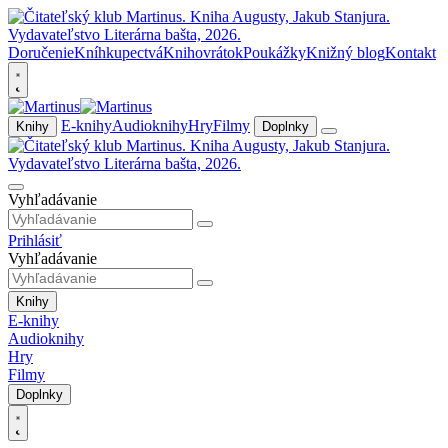
Doručenie
Kníhkupectvá
Knihovrátok
Poukážky
Knižný blog
Kontakt
E-knihy
Audioknihy
Hry
Filmy
Knihy
Doplnky
Vyhľadávanie
Prihlásiť
Vyhľadávanie
Knihy
E-knihy
Audioknihy
Hry
Filmy
Doplnky