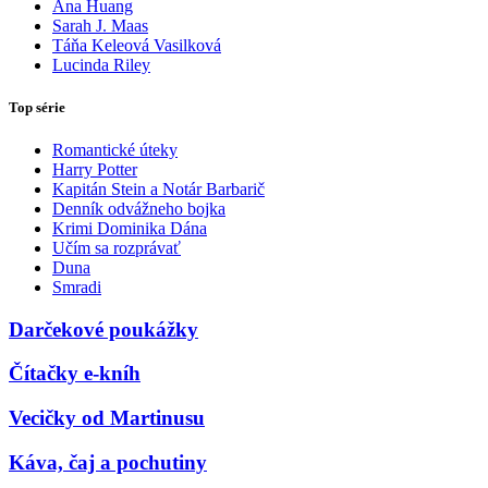
Ana Huang
Sarah J. Maas
Táňa Keleová Vasilková
Lucinda Riley
Top série
Romantické úteky
Harry Potter
Kapitán Stein a Notár Barbarič
Denník odvážneho bojka
Krimi Dominika Dána
Učím sa rozprávať
Duna
Smradi
Darčekové poukážky
Čítačky e-kníh
Vecičky od Martinusu
Káva, čaj a pochutiny