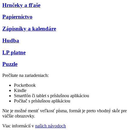
Hrnčeky a fľaše
Papiernictvo
Zápisníky a kalendáre
Hudba
LP platne
Puzzle
Prečítate na zariadeniach:
Pocketbook
Kindle
Smartfón či tablet s príslušnou aplikáciou
Počítač s príslušnou aplikáciou
Nie je možné meniť veľkosť písma, formát je preto vhodný skôr pre
väčšie obrazovky.
Viac informácií v
našich návodoch