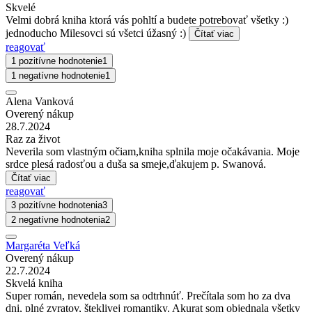
Skvelé
Velmi dobrá kniha ktorá vás pohltí a budete potrebovať všetky :)
jednoducho Milesovci sú všetci úžasný :)
Čítať viac
reagovať
1 pozitívne hodnotenie
1
1 negatívne hodnotenie
1
Alena Vanková
Overený nákup
28.7.2024
Raz za život
Neverila som vlastným očiam,kniha splnila moje očakávania. Moje
srdce plesá radosťou a duša sa smeje,ďakujem p. Swanová.
Čítať viac
reagovať
3 pozitívne hodnotenia
3
2 negatívne hodnotenia
2
Margaréta Veľká
Overený nákup
22.7.2024
Skvelá kniha
Super román, nevedela som sa odtrhnúť. Prečítala som ho za dva
dni, plné zvratov, šteklivej romantiky. Akurat som objednala všetky