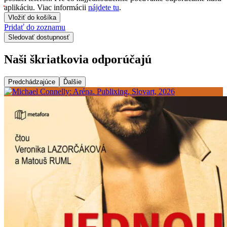
aplikáciu. Viac informácii
nájdete tu
.
Vložiť do košíka
Pridať do zoznamu
Sledovať dostupnosť
Naši škriatkovia odporúčajú
Predchádzajúce
Ďalšie