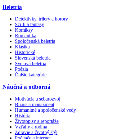
Beletria
Detektívky, trilery a horory
Sci-fi a fantasy
Komiksy
Romantika
Spoločenská beletria
Klasika
Historické
Slovenská beletria
Svetová beletria
Poézia
Ďalšie kategórie
Náučná a odborná
Motivácia a sebarozvoj
Biznis a manažment
Humanitné a spoločenské vedy
História
Životopisy a reportáže
Vzťahy a rodina
Zdravie a životný štýl
Počítače a internet