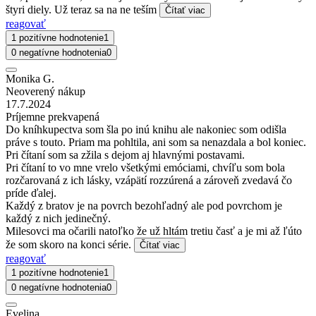
štyri diely. Už teraz sa na ne teším
Čítať viac
reagovať
1 pozitívne hodnotenie
1
0 negatívne hodnotenia
0
Monika G.
Neoverený nákup
17.7.2024
Príjemne prekvapená
Do kníhkupectva som šla po inú knihu ale nakoniec som odišla
práve s touto. Priam ma pohltila, ani som sa nenazdala a bol koniec.
Pri čítaní som sa zžila s dejom aj hlavnými postavami.
Pri čítaní to vo mne vrelo všetkými emóciami, chvíľu som bola
rozčarovaná z ich lásky, vzápätí rozzúrená a zároveň zvedavá čo
príde ďalej.
Každý z bratov je na povrch bezohľadný ale pod povrchom je
každý z nich jedinečný.
Milesovci ma očarili natoľko že už hltám tretiu časť a je mi až ľúto
že som skoro na konci série.
Čítať viac
reagovať
1 pozitívne hodnotenie
1
0 negatívne hodnotenia
0
Evelina