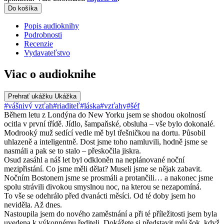
Do košíka
Popis audioknihy
Podrobnosti
Recenzie
Vydavateľstvo
Viac o audioknihe
Prehrať ukážku
Ukážka
#vášnivý vzťah
#riaditeľ
#láska
#vzťahy
#šéf
Během letu z Londýna do New Yorku jsem se shodou okolností
ocitla v první třídě. Jídlo, šampaňské, obsluha – vše bylo dokonalé.
Modrooký muž sedící vedle mě byl třešničkou na dortu. Působil
uhlazeně a inteligentně. Dost jsme toho namluvili, hodně jsme se
nasmáli a pak se to stalo – přeskočila jiskra.
Osud zasáhl a náš let byl odkloněn na neplánované noční
mezipřistání. Co jsme měli dělat? Museli jsme se nějak zabavit.
Nočním Bostonem jsme se prosmáli a protančili… a nakonec jsme
spolu strávili divokou smyslnou noc, na kterou se nezapomíná.
To vše se odehrálo před dvanácti měsíci. Od té doby jsem ho
neviděla. Až dnes.
Nastoupila jsem do nového zaměstnání a při té příležitosti jsem byla
uvedena k výkonnému řediteli. Dokážete si představit můj šok, když