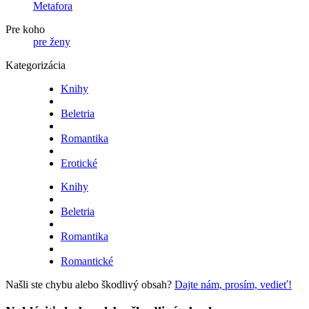
Metafora
Pre koho
pre ženy
Kategorizácia
Knihy
Beletria
Romantika
Erotické
Knihy
Beletria
Romantika
Romantické
Našli ste chybu alebo škodlivý obsah?
Dajte nám, prosím, vedieť!