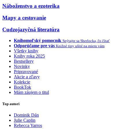
Náboženstvo a ezoterika
Mapy a cestovanie
Cudzojazyčná literatúra
Knihomoľský pomocník
Spýtajte sa Sherlocka, čo čítať
Odporúčame pre vás
Knižné tipy ušité na mieru vám
Všetky knihy
Knihy roka 2025
Bestsellery
Novinky
Pripravované
Akcie a zľavy
Kolekcie
BookTok
Mám záujem o titul
Top autori
Dominik Dán
Julie Caplin
Rebecca Yarros