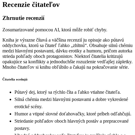
Recenzie čitateľov
Zhrnutie recenzií
Zosumarizované pomocou AI, ktorá môže robiť chyby.
Kniha je výrazne čítavá a väčšina recenzií ju opisuje ako pútavú
oddychovku, ktorú sa čitateľ ľahko „zhltnú“. Obsahuje silnú chémiu
medzi hlavnými postavami, dávku erotiky a humoru, pričom autorka
strieda pohľady oboch protagonistov. Niektorí čitatelia kritizujú
opakujúce sa konflikty a jednoduchšie rozuzlenie vedľajšej zápletky.
Mnoho čitateľov si knihu obľúbilo a čakajú na pokračovanie série.
Čitatelia oceňujú
Pútavý dej, ktorý sa rýchlo číta a ľahko vtiahne čitateľa.
Silná chémia medzi hlavnými postavami a dobre vykreslené
erotické scény.
Humor a vtipné slovné doťahovačky, ktoré príbeh odľahčujú.
Striedanie pohľadov oboch hlavných postáv a prepracované
postavy.