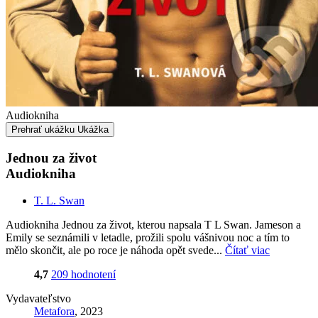
Audiokniha
Prehrať ukážku
Ukážka
Jednou za život
Audiokniha
T. L. Swan
Audiokniha Jednou za život, kterou napsala T L Swan. Jameson a
Emily se seznámili v letadle, prožili spolu vášnivou noc a tím to
mělo skončit, ale po roce je náhoda opět svede...
Čítať viac
4,7
209 hodnotení
Vydavateľstvo
Metafora
, 2023