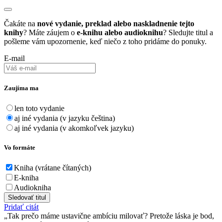
Čakáte na
nové vydanie, preklad alebo naskladnenie tejto
knihy
? Máte záujem o
e-knihu alebo audioknihu
? Sledujte titul a
pošleme vám upozornenie, keď niečo z toho pridáme do ponuky.
E-mail
Zaujíma ma
len toto vydanie
aj iné vydania (v jazyku čeština)
aj iné vydania (v akomkoľvek jazyku)
Vo formáte
Kniha (vrátane čítaných)
E-kniha
Audiokniha
Sledovať titul
Pridať citát
Tak prečo máme ustavične ambíciu milovať? Pretože láska je bod,