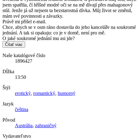
jsem spatřila, čí hříšné modré oči se na mě dívají přes mahagonový
stůl. Jenže já už nejsem ta bezstarostná dívka. Můj život se změnil,
mám své povinnosti a závazky.
Právě mi přišel e-mail.
Chce, abych se v osm ráno dostavila do jeho kanceláře na soukromé
jednání. A tak si opakuju: co je v domě, není pro mě.
O jaké soukromé jednání mu asi jde?
Čítať viac
Naše katalógové číslo
1896427
Dĺžka
13:50
Štýl
erotický
,
romantický
,
humorný
Jazyk
čeština
Pôvod
Austrália
,
zahraničný
Vydavateľstvo