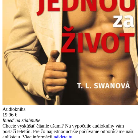
Audiokniha
19,96 €
Ihneď na stiahnutie
Chcete vyskúšať čítanie ušami? Na vypočutie audioknihy vám
postačí telefón. Pre čo najjednoduchšie počúvanie odporúčame našu
aplikáciu. Viac informácii
nájdete tu
.