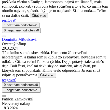
prežívala všetko s Emily aj Jamesonom, najmä ten škandál, mala
som pocit, ako keby som bola toho súčasťou a to je to, čo ma na tom
ohúrilo najviac, spôsob, akým je to napísané. Žiadna nuda.... Teším
sa na ďalšie časti.
Čítať viac
reagovať
1 pozitívne hodnotenie
1
0 negatívne hodnotenia
0
Dominika Mišovicová
Overený nákup
20.3.2024
Túto knihu som doslova zhltla. Hoci tento žáner veľmi
nepreferujem, a knihu som si kúpila zo zvedavosti, nevedela som ju
odložiť. Číta sa veľmi ľahko a rýchlo. Dej je pútavý stále sa niečo
deje. Boli časti, keď mi tiekli slzy od smiechu, ale aj časti, pri
ktorých som si poplakala. Knihu vrelo odporúčam. Ja som si už
kúpila aj pokračovania
Čítať viac
reagovať
0 pozitívne hodnotenia
0
1 negatívne hodnotenie
1
Patrícia Zamkovská
Neoverený nákup
18.3.2024