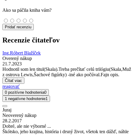
Ako sa páčila kniha vám?
Pridať recenziu
Recenzie čitateľov
Ing.Róbert Blažíček
Overený nákup
21.7.2023
Hodnotil som len titul(Skala).Treba prečítať celú trilógiu(Skala,Muž
z ostrova Lewis,Šachové figúrky) -iné ako počúval.Fajn opis.
Čítať viac
reagovať
0 pozitívne hodnotenia
0
1 negatívne hodnotenie
1
Juraj
Neoverený nákup
28.2.2017
Dobré, ale nie výborné ...
Škótsko, jeho krajina, história i drsný život, všetok ten dážď, náhle