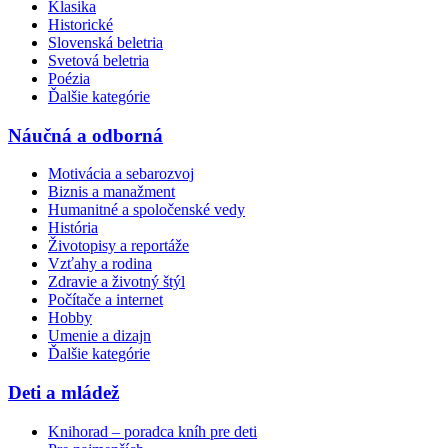
Klasika
Historické
Slovenská beletria
Svetová beletria
Poézia
Ďalšie kategórie
Náučná a odborná
Motivácia a sebarozvoj
Biznis a manažment
Humanitné a spoločenské vedy
História
Životopisy a reportáže
Vzťahy a rodina
Zdravie a životný štýl
Počítače a internet
Hobby
Umenie a dizajn
Ďalšie kategórie
Deti a mládež
Knihorad – poradca kníh pre deti