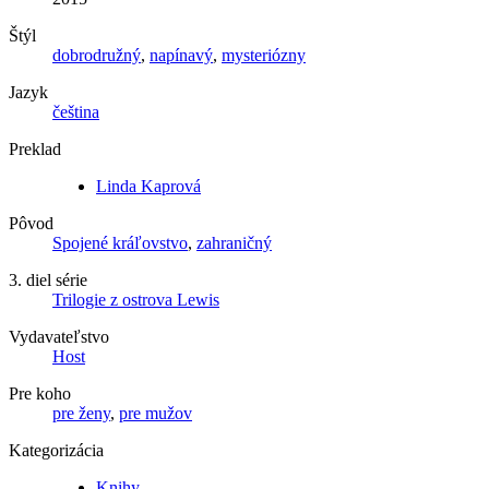
Štýl
dobrodružný
,
napínavý
,
mysteriózny
Jazyk
čeština
Preklad
Linda Kaprová
Pôvod
Spojené kráľovstvo
,
zahraničný
3. diel série
Trilogie z ostrova Lewis
Vydavateľstvo
Host
Pre koho
pre ženy
,
pre mužov
Kategorizácia
Knihy