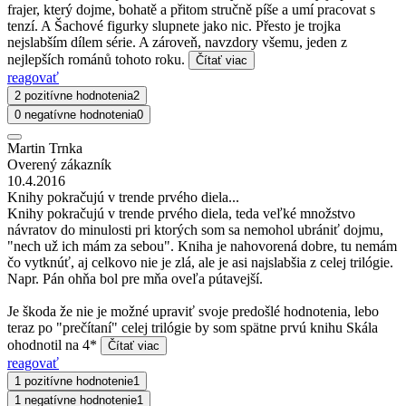
frajer, který dojme, bohatě a přitom stručně píše a umí pracovat s
tenzí. A Šachové figurky slupnete jako nic. Přesto je trojka
nejslabším dílem série. A zároveň, navzdory všemu, jeden z
nejlepších románů tohoto roku.
Čítať viac
reagovať
2 pozitívne hodnotenia
2
0 negatívne hodnotenia
0
Martin Trnka
Overený zákazník
10.4.2016
Knihy pokračujú v trende prvého diela...
Knihy pokračujú v trende prvého diela, teda veľké množstvo
návratov do minulosti pri ktorých som sa nemohol ubrániť dojmu,
"nech už ich mám za sebou". Kniha je nahovorená dobre, tu nemám
čo vytknúť, aj celkovo nie je zlá, ale je asi najslabšia z celej trilógie.
Napr. Pán ohňa bol pre mňa oveľa pútavejší.
Je škoda že nie je možné upraviť svoje predošlé hodnotenia, lebo
teraz po "prečítaní" celej trilógie by som spätne prvú knihu Skála
ohodnotil na 4*
Čítať viac
reagovať
1 pozitívne hodnotenie
1
1 negatívne hodnotenie
1