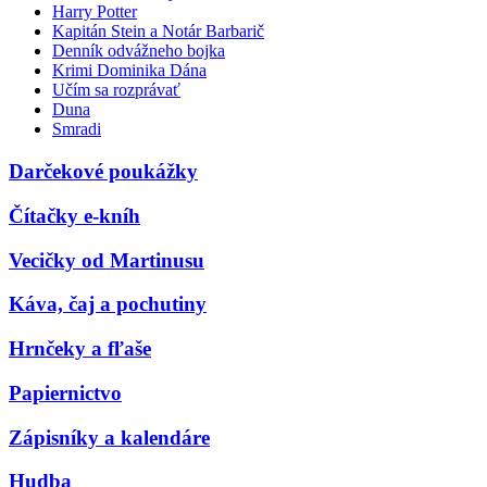
Harry Potter
Kapitán Stein a Notár Barbarič
Denník odvážneho bojka
Krimi Dominika Dána
Učím sa rozprávať
Duna
Smradi
Darčekové poukážky
Čítačky e-kníh
Vecičky od Martinusu
Káva, čaj a pochutiny
Hrnčeky a fľaše
Papiernictvo
Zápisníky a kalendáre
Hudba