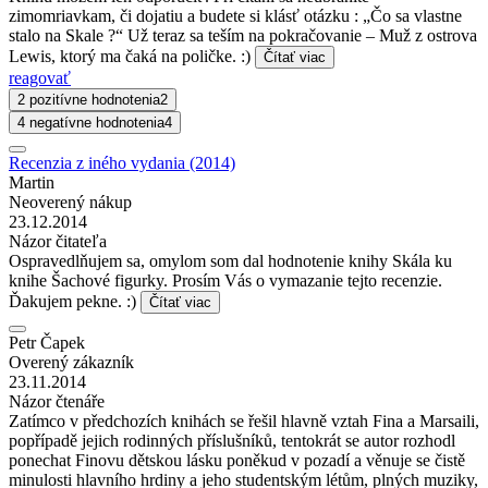
zimomriavkam, či dojatiu a budete si klásť otázku : „Čo sa vlastne
stalo na Skale ?“ Už teraz sa teším na pokračovanie – Muž z ostrova
Lewis, ktorý ma čaká na poličke. :)
Čítať viac
reagovať
2 pozitívne hodnotenia
2
4 negatívne hodnotenia
4
Recenzia z iného vydania (2014)
Martin
Neoverený nákup
23.12.2014
Názor čitateľa
Ospravedlňujem sa, omylom som dal hodnotenie knihy Skála ku
knihe Šachové figurky. Prosím Vás o vymazanie tejto recenzie.
Ďakujem pekne. :)
Čítať viac
Petr Čapek
Overený zákazník
23.11.2014
Názor čtenáře
Zatímco v předchozích knihách se řešil hlavně vztah Fina a Marsaili,
popřípadě jejich rodinných příslušníků, tentokrát se autor rozhodl
ponechat Finovu dětskou lásku poněkud v pozadí a věnuje se čistě
minulosti hlavního hrdiny a jeho studentským létům, plných muziky,