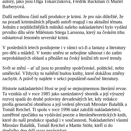
autory, jako jsou Olga Tokarczuková, Fredrik Backman či Muriel
Barberyová.
Další nedílnou částí naší produkce je krimi. Je pro nás důležité, že
na pozadí kriminálních případů autoři reagují i na aktuální témata.
Jedním z nejdůležitějších milníků našeho nakladatelství bylo vydání
prvního dílu série Milénium Stiega Larssona, který na českém trhu
odstartoval fenomén severské krimi.
V posledních letech posilujeme i v rámci sci-fi a fantasy a literatury
pro děti a mládež. V tomto směru se nebojíme sáhnout i do zatím
neprobádaných oblastí a přinášet na český knižní trh nové trendy.
Svět se mění – ať už jsou to proměny společenské, politické, nebo
umělecké. Vždycky tu naštěstí budou knihy, které dokážou změny
zachytit. A právě ty najdete v sekci populárně-naučné literatury.
Historie nakladatelství Host se pojí se stejnojmennou literární revue.
Ta vznikla už v roce 1985 jako samizdatový sborník a její výrazný
rozvoj spadá do druhé poloviny devadesátých let, kdy redakce
prošla generační obměnou a její vedení převzali Miroslav Balaštík a
Tomáš Reichel. Ti spolu v roce 1996 také založili nakladatelství,
zaměřené zpočátku na vydávání poezie a literárněteoretických knih,
které do naší produkce spadají i v současnosti. Nakladatelství vlastní
Miroslav Balaštík, Tomáš Reichel a Martin Stöhr, kteří si do
dnešního dne drží svou nezávislost.