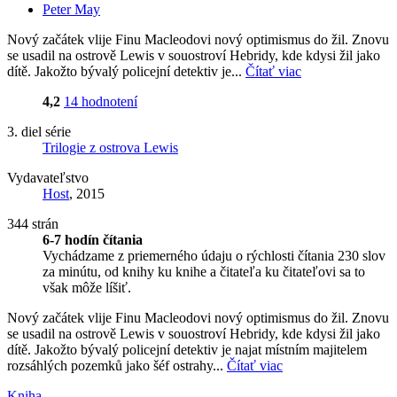
Peter May
Nový začátek vlije Finu Macleodovi nový optimismus do žil. Znovu
se usadil na ostrově Lewis v souostroví Hebridy, kde kdysi žil jako
dítě. Jakožto bývalý policejní detektiv je...
Čítať viac
4,2
14 hodnotení
3. diel série
Trilogie z ostrova Lewis
Vydavateľstvo
Host
, 2015
344 strán
6-7 hodín čítania
Vychádzame z priemerného údaju o rýchlosti čítania 230 slov
za minútu, od knihy ku knihe a čitateľa ku čitateľovi sa to
však môže líšiť.
Nový začátek vlije Finu Macleodovi nový optimismus do žil. Znovu
se usadil na ostrově Lewis v souostroví Hebridy, kde kdysi žil jako
dítě. Jakožto bývalý policejní detektiv je najat místním majitelem
rozsáhlých pozemků jako šéf ostrahy...
Čítať viac
Kniha