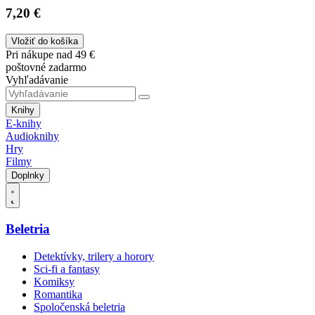
7,20 €
Vložiť do košíka
Pri nákupe nad 49 €
poštovné zadarmo
Vyhľadávanie
Knihy
E-knihy
Audioknihy
Hry
Filmy
Doplnky
Beletria
Detektívky, trilery a horory
Sci-fi a fantasy
Komiksy
Romantika
Spoločenská beletria