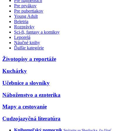
Pre najmenších
Pre prvákov
Pre pubertiakov
Young Adult
Beletria
Rozprávky
Sci-fi, fantasy a komiksy
Leporelá
Náučné knihy
Ďalšie kategórie
Životopisy a reportáže
Kuchárky
Učebnice a slovníky
Náboženstvo a ezoterika
Mapy a cestovanie
Cudzojazyčná literatúra
Knihomoľský pomocník
Spýtajte sa Sherlocka, čo čítať