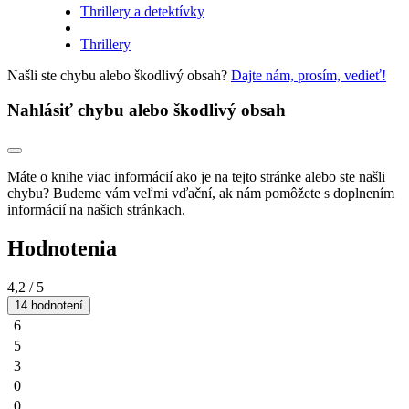
Thrillery a detektívky
Thrillery
Našli ste chybu alebo škodlivý obsah?
Dajte nám, prosím, vedieť!
Nahlásiť chybu alebo škodlivý obsah
Máte o knihe viac informácií ako je na tejto stránke alebo ste našli
chybu? Budeme vám veľmi vďační, ak nám pomôžete s doplnením
informácií na našich stránkach.
Hodnotenia
4,2
/ 5
14 hodnotení
6
5
3
0
0