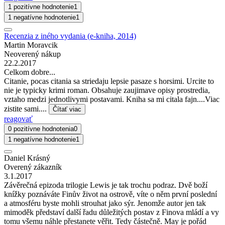
1 pozitívne hodnotenie
1
1 negatívne hodnotenie
1
Recenzia z iného vydania (e-kniha, 2014)
Martin Moravcik
Neoverený nákup
22.2.2017
Celkom dobre...
Citanie, pocas citania sa striedaju lepsie pasaze s horsimi. Urcite to
nie je typicky krimi roman. Obsahuje zaujimave opisy prostredia,
vztaho medzi jednotlivymi postavami. Kniha sa mi citala fajn....Viac
zistite sami....
Čítať viac
reagovať
0 pozitívne hodnotenia
0
1 negatívne hodnotenie
1
Daniel Krásný
Overený zákazník
3.1.2017
Závěrečná epizoda trilogie Lewis je tak trochu podraz. Dvě boží
knížky poznáváte Finův život na ostrově, víte o něm první poslední
a atmosféru byste mohli strouhat jako sýr. Jenomže autor jen tak
mimoděk představí další řadu důležitých postav z Finova mládí a vy
tomu všemu náhle přestanete věřit. Tedy částečně. May je pořád