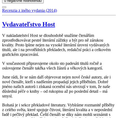
0 negatívne hodnotenia
0
Recenzia z iného vydania (2014)
Vydavateľstvo Host
V nakladatelství Host se dlouhodobě snažíme čtenářům
zprostředkovávat pestré literární zážitky a být pro ně zárukou
kvality. Proto lpíme nejen na vysoké literární úrovni vydávaných
titulů, ale i na prvotřídních překladech, redakční práci a celkovém
grafickém zpracování.
V současnosti připravujeme okolo sto padesáti titulů ročně a
oslovujeme čtenáře takřka všech žánrů a věkových kategorií.
Jsme rádi, že se nám daří objevovat nejen nové české autory, ale i
nové čtenáře, kteří s nadšením propadají jejich příběhům. Dobré
jméno našich autorů i získaná ocenění nás utvrzují v tom, že naše
důsledná péče o knihy – od rukopisu až po poslední detail – má
smysl.
Bohatá je i sekce překladové literatury. Vybíráme rozmanité příběhy
z celého světa, které spojuje čtivost, literární kvalita a v neposlední
řadě i pečlivý překlad. Čeští čtenáři se díky nám mohli seznámit s