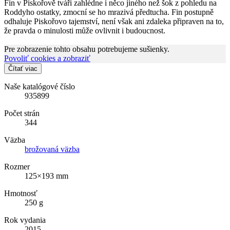
Fin v Piskořově tváři zahlédne i něco jiného než šok z pohledu na
Roddyho ostatky, zmocní se ho mrazivá předtucha. Fin postupně
odhaluje Piskořovo tajemství, není však ani zdaleka připraven na to,
že pravda o minulosti může ovlivnit i budoucnost.
Pre zobrazenie tohto obsahu potrebujeme sušienky.
Povoliť cookies a zobraziť
Čítať viac
Naše katalógové číslo
935899
Počet strán
344
Väzba
brožovaná väzba
Rozmer
125×193 mm
Hmotnosť
250 g
Rok vydania
2015