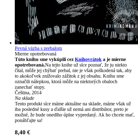
Pevná väzba s prebalom
Mierne opotrebovaná
Túto knihu sme vykúpili cez
Knihovrátok
a je mierne
opotrebovaná.
Na tejto knihe už síce poznať, že ju niekto
čítal, môže jej chýbať prebal, nie je však poškodená tak, aby
to akokoľvek znižovalo zážitok z jej obsahu. Knihu sme
označili nálepkou, ktorá môže na niektorých obaloch
zanechať stopy.
Čeština, 2014
Na sklade
Tento produkt síce máme aktuálne na sklade, máme však už
iba posledné kusy a ďalšie už nemá ani distribútor, preto je
možné, že bude onedlho úplne vypredaný. Ak ho chcete mať,
ponáhľajte sa!
8,40 €