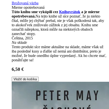
Brožovaná väzba
Mierne opotrebovaná
Túto knihu sme vykúpili cez
Knihovrátok
a je mierne
opotrebovaná.
Na tejto knihe už síce poznať, že ju niekto
čítal, môže jej chýbať prebal, nie je však poškodená tak, aby
to akokoľvek znižovalo zážitok z jej obsahu. Knihu sme
označili nálepkou, ktorá môže na niektorých obaloch
zanechať stopy.
Čeština, 2015
Na sklade
Tento produkt síce máme aktuálne na sklade, máme však už
iba posledné kusy a ďalšie už nemá ani distribútor, preto je
možné, že bude onedlho úplne vypredaný. Ak ho chcete mať,
ponáhľajte sa!
6,50 €
Vložiť do košíka