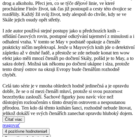
drog a alkoholu. Přeci jen, co se týče dějové linie, ve které
procházíme Finův život, tak čas již postoupil a cesty této dvojice se
rozdělily. Každý žil svůj život, tedy alespoň do chvíle, kdy se ve
Skále jejich osudy opět střetly.
I zde autor používá stejné postupy jako u předchozích knih –
střídání časových rovin, postupné odkrývání tajemství z minulosti a i
odhalení vraha. V tomto se May v podstatě opakuje a čtenáře
prakticky ničím nepřekvapí. Jenže u Mayových knih jde o detektivní
zápletku až v druhé řadě, a přestože se zde nebude konat ten wow
efekt jako měli mnozí čtenáři po dočtení Skály, pořád je to May, a to
sakra dobrý. Možná tak někomu po dočtení ukápne i slza, protože
tento drsný ostrov na okraji Evropy bude čtenářům rozhodně
chybět.
Celá tato série je v mnoha ohledech hodně jedinečná a je opravdu
dobře, že se o ní mezi čtenáři mluví, protože si svou pozornost
bezezbytku zaslouží. Šachové figurky jsou navíc více než
důstojným rozloučením s tímto drsným ostrovem a nespoutanou
přírodou. Ten kdo dá těmto knihám šanci, rozhodně nebude litovat,
jelikož dokáží ve svých čtenářích zanechat opravdu hluboký dojem.
Čítať viac
reagovať
4 pozitívne hodnotenia
4