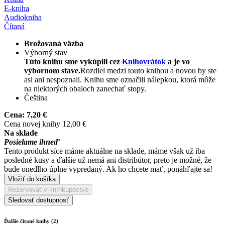
E-kniha
Audiokniha
Čítaná
Brožovaná väzba
Výborný stav
Túto knihu sme vykúpili cez
Knihovrátok
a je vo
výbornom stave.
Rozdiel medzi touto knihou a novou by ste
asi ani nespoznali. Knihu sme označili nálepkou, ktorá môže
na niektorých obaloch zanechať stopy.
Čeština
Cena:
7,20 €
Cena novej knihy 12,00 €
Na sklade
Posielame ihneď
Tento produkt síce máme aktuálne na sklade, máme však už iba
posledné kusy a ďalšie už nemá ani distribútor, preto je možné, že
bude onedlho úplne vypredaný. Ak ho chcete mať, ponáhľajte sa!
Vložiť do košíka
Rezervovať v kníhkupectve
Sledovať dostupnosť
Ďalšie čítané knihy (2)