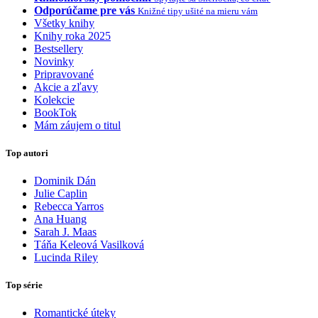
Odporúčame pre vás
Knižné tipy ušité na mieru vám
Všetky knihy
Knihy roka 2025
Bestsellery
Novinky
Pripravované
Akcie a zľavy
Kolekcie
BookTok
Mám záujem o titul
Top autori
Dominik Dán
Julie Caplin
Rebecca Yarros
Ana Huang
Sarah J. Maas
Táňa Keleová Vasilková
Lucinda Riley
Top série
Romantické úteky