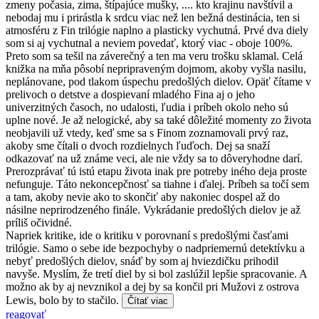
zmeny počasia, zima, štípajúce mušky, .... kto krajinu navštívil a
nebodaj mu i prirástla k srdcu viac než len bežná destinácia, ten si
atmosféru z Fin trilógie naplno a plasticky vychutná. Prvé dva diely
som si aj vychutnal a neviem povedať, ktorý viac - oboje 100%.
Preto som sa tešil na záverečný a ten ma veru trošku sklamal. Celá
knižka na mňa pôsobí nepripraveným dojmom, akoby vyšla nasilu,
neplánovane, pod tlakom úspechu predošlých dielov. Opäť čítame v
prelivoch o detstve a dospievaní mladého Fina aj o jeho
univerzitných časoch, no udalosti, ľudia i príbeh okolo neho sú
uplne nové. Je až nelogické, aby sa také dôležité momenty zo života
neobjavili už vtedy, keď sme sa s Finom zoznamovali prvý raz,
akoby sme čítali o dvoch rozdielnych ľuďoch. Dej sa snaží
odkazovať na už známe veci, ale nie vždy sa to dôveryhodne darí.
Prerozprávať tú istú etapu života inak pre potreby iného deja proste
nefunguje. Táto nekoncepčnosť sa tiahne i ďalej. Príbeh sa točí sem
a tam, akoby nevie ako to skončiť aby nakoniec dospel až do
násilne neprirodzeného finále. Vykrádanie predošlých dielov je až
príliš očividné.
Napriek kritike, ide o kritiku v porovnaní s predošlými časťami
trilógie. Samo o sebe ide bezpochyby o nadpriemernú detektívku a
nebyť predošlých dielov, snáď by som aj hviezdičku prihodil
navyše. Myslím, že tretí diel by si bol zaslúžil lepšie spracovanie. A
možno ak by aj nevznikol a dej by sa končil pri Mužovi z ostrova
Lewis, bolo by to stačilo.
Čítať viac
reagovať