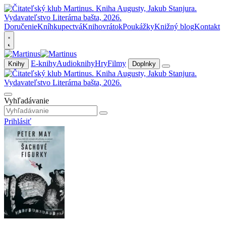
Doručenie
Kníhkupectvá
Knihovrátok
Poukážky
Knižný blog
Kontakt
E-knihy
Audioknihy
Hry
Filmy
Knihy
Doplnky
Vyhľadávanie
Prihlásiť