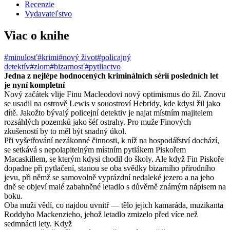
Recenzie
Vydavateľstvo
Viac o knihe
#minulosť
#krimi
#nový život
#policajný
detektív
#zlom
#bizarnosť
#pytliactvo
Jedna z nejlépe hodnocených kriminálních sérií posledních let
je nyní kompletní
Nový začátek vlije Finu Macleodovi nový optimismus do žil. Znovu
se usadil na ostrově Lewis v souostroví Hebridy, kde kdysi žil jako
dítě. Jakožto bývalý policejní detektiv je najat místním majitelem
rozsáhlých pozemků jako šéf ostrahy. Pro muže Finových
zkušeností by to měl být snadný úkol.
Při vyšetřování nezákonné činnosti, k níž na hospodářství dochází,
se setkává s nepolapitelným místním pytlákem Piskořem
Macaskillem, se kterým kdysi chodil do školy. Ale když Fin Piskoře
dopadne při pytlačení, stanou se oba svědky bizarního přírodního
jevu, při němž se samovolně vyprázdní nedaleké jezero a na jeho
dně se objeví malé zabahněné letadlo s důvěrně známým nápisem na
boku.
Oba muži vědí, co najdou uvnitř — tělo jejich kamaráda, muzikanta
Roddyho Mackenzieho, jehož letadlo zmizelo před více než
sedmnácti lety. Když