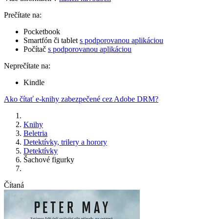
Prečítate na:
Pocketbook
Smartfón či tablet
s podporovanou aplikáciou
Počítač
s podporovanou aplikáciou
Neprečítate na:
Kindle
Ako čítať e-knihy zabezpečené cez Adobe DRM?
Knihy
Beletria
Detektívky, trilery a horory
Detektívky
Šachové figurky
Čítaná