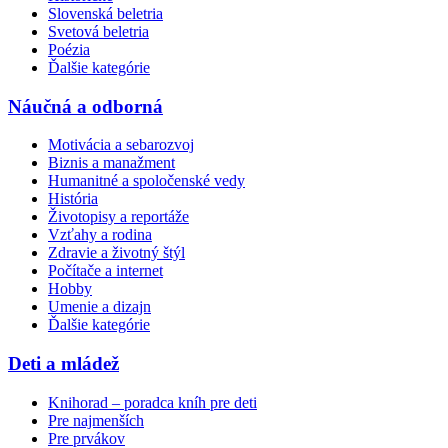
Slovenská beletria
Svetová beletria
Poézia
Ďalšie kategórie
Náučná a odborná
Motivácia a sebarozvoj
Biznis a manažment
Humanitné a spoločenské vedy
História
Životopisy a reportáže
Vzťahy a rodina
Zdravie a životný štýl
Počítače a internet
Hobby
Umenie a dizajn
Ďalšie kategórie
Deti a mládež
Knihorad – poradca kníh pre deti
Pre najmenších
Pre prvákov