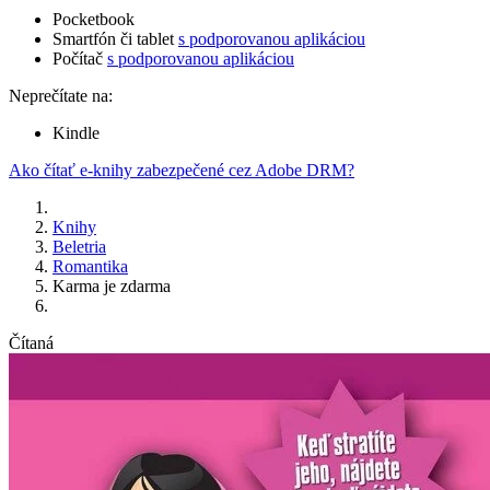
Pocketbook
Smartfón či tablet
s podporovanou aplikáciou
Počítač
s podporovanou aplikáciou
Neprečítate na:
Kindle
Ako čítať e-knihy zabezpečené cez Adobe DRM?
Knihy
Beletria
Romantika
Karma je zdarma
Čítaná