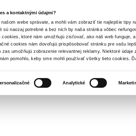
es a kontaktnými údajmi?
našom webe správate, a mohli vám zobraziť tie najlepšie tipy n
é sú naozaj potrebné a bez nich by naša stránka vôbec nefung
 cookies, ktoré nám umožňujú zisťovať, ako náš web funguje, a 
ačné cookies nám dovoľujú prispôsobovať stránku pre vašu lepši
zas umožňujú zobrazenie relevantnej reklamy. Niektoré údaje z
y nám pomohlo, keby sme mohli používať všetky tieto cookies. 
ersonalizačné
Analytické
Marketi