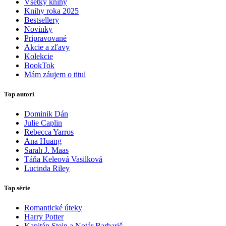
Všetky knihy
Knihy roka 2025
Bestsellery
Novinky
Pripravované
Akcie a zľavy
Kolekcie
BookTok
Mám záujem o titul
Top autori
Dominik Dán
Julie Caplin
Rebecca Yarros
Ana Huang
Sarah J. Maas
Táňa Keleová Vasilková
Lucinda Riley
Top série
Romantické úteky
Harry Potter
Kapitán Stein a Notár Barbarič