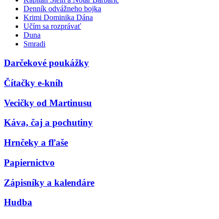
Denník odvážneho bojka
Krimi Dominika Dána
Učím sa rozprávať
Duna
Smradi
Darčekové poukážky
Čítačky e-kníh
Vecičky od Martinusu
Káva, čaj a pochutiny
Hrnčeky a fľaše
Papiernictvo
Zápisníky a kalendáre
Hudba