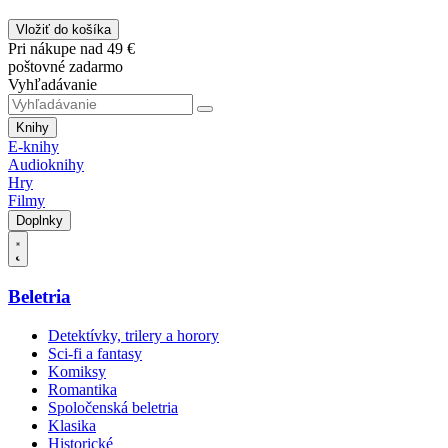
Vložiť do košíka
Pri nákupe nad 49 €
poštovné zadarmo
Vyhľadávanie
Knihy
E-knihy
Audioknihy
Hry
Filmy
Doplnky
Beletria
Detektívky, trilery a horory
Sci-fi a fantasy
Komiksy
Romantika
Spoločenská beletria
Klasika
Historické