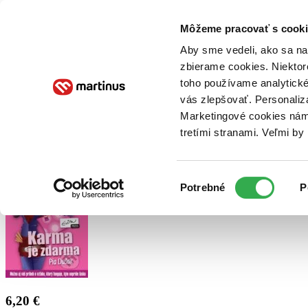
Doručenie
Kníhkupectvá
Knihovrátok
Poukážky
Knižný blog
Kontakt
Môžeme pracovať s cooki
Aby sme vedeli, ako sa na 
zbierame cookies. Niektor
E-knihy
Audioknihy
Hry
Filmy
Knihy
Doplnky
toho používame analytické
vás zlepšovať. Personaliz
Vyhľadávanie
Marketingové cookies nám 
tretími stranami. Veľmi b
Prihlásiť
Výber
Potrebné
P
súhlasu
6,20 €