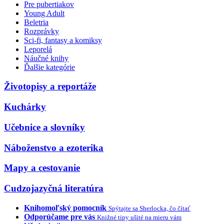
Pre pubertiakov
Young Adult
Beletria
Rozprávky
Sci-fi, fantasy a komiksy
Leporelá
Náučné knihy
Ďalšie kategórie
Životopisy a reportáže
Kuchárky
Učebnice a slovníky
Náboženstvo a ezoterika
Mapy a cestovanie
Cudzojazyčná literatúra
Knihomoľský pomocník
Spýtajte sa Sherlocka, čo čítať
Odporúčame pre vás
Knižné tipy ušité na mieru vám