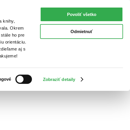
Povoliť všetko
a knihy,
ovala. Okrem
Odmietnuť
stále ho pre
u orientáciu.
dieľame aj s
Ďakujeme!
ngové
Zobraziť detaily