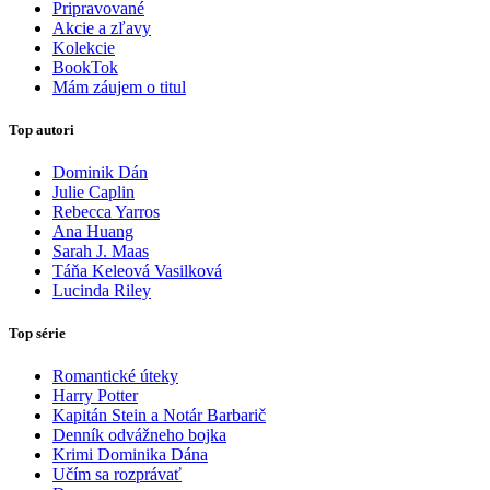
Pripravované
Akcie a zľavy
Kolekcie
BookTok
Mám záujem o titul
Top autori
Dominik Dán
Julie Caplin
Rebecca Yarros
Ana Huang
Sarah J. Maas
Táňa Keleová Vasilková
Lucinda Riley
Top série
Romantické úteky
Harry Potter
Kapitán Stein a Notár Barbarič
Denník odvážneho bojka
Krimi Dominika Dána
Učím sa rozprávať