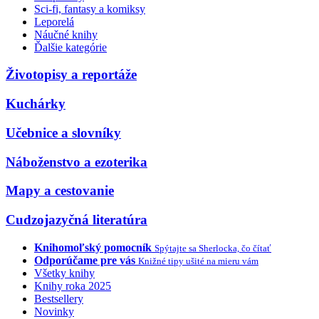
Sci-fi, fantasy a komiksy
Leporelá
Náučné knihy
Ďalšie kategórie
Životopisy a reportáže
Kuchárky
Učebnice a slovníky
Náboženstvo a ezoterika
Mapy a cestovanie
Cudzojazyčná literatúra
Knihomoľský pomocník
Spýtajte sa Sherlocka, čo čítať
Odporúčame pre vás
Knižné tipy ušité na mieru vám
Všetky knihy
Knihy roka 2025
Bestsellery
Novinky