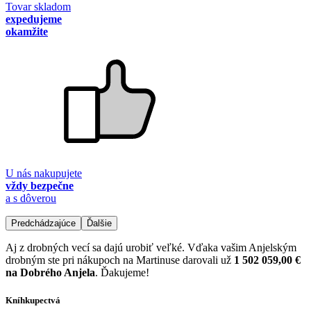
Tovar skladom
expedujeme
okamžite
U nás nakupujete
vždy bezpečne
a s dôverou
Predchádzajúce
Ďalšie
Aj z drobných vecí sa dajú urobiť veľké. Vďaka vašim Anjelským
drobným ste pri nákupoch na Martinuse darovali už
1 502 059,00 €
na Dobrého Anjela
. Ďakujeme!
Kníhkupectvá