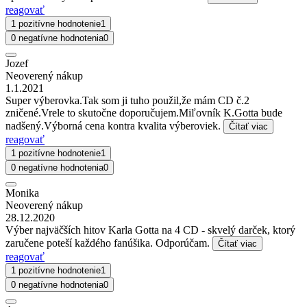
reagovať
1 pozitívne hodnotenie
1
0 negatívne hodnotenia
0
Jozef
Neoverený nákup
1.1.2021
Super výberovka.Tak som ji tuho použil,že mám CD č.2
zničené.Vrele to skutočne doporučujem.Miľovník K.Gotta bude
nadšený.Výborná cena kontra kvalita výberoviek.
Čítať viac
reagovať
1 pozitívne hodnotenie
1
0 negatívne hodnotenia
0
Monika
Neoverený nákup
28.12.2020
Výber najväčších hitov Karla Gotta na 4 CD - skvelý darček, ktorý
zaručene poteší každého fanúšika. Odporúčam.
Čítať viac
reagovať
1 pozitívne hodnotenie
1
0 negatívne hodnotenia
0