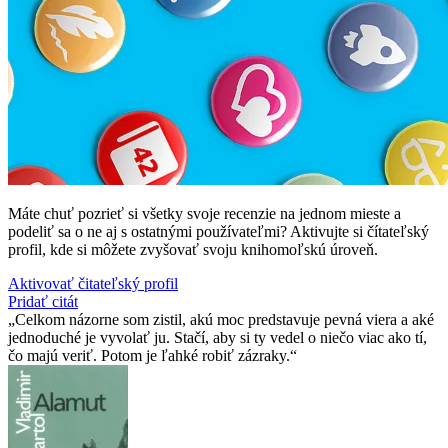
Máte chuť pozrieť si všetky svoje recenzie na jednom mieste a
podeliť sa o ne aj s ostatnými používateľmi? Aktivujte si čítateľský
profil, kde si môžete zvyšovať svoju knihomoľskú úroveň.
Aktivovať čitateľský profil
Pridať citát
Celkom názorne som zistil, akú moc predstavuje pevná viera a aké
jednoduché je vyvolať ju. Stačí, aby si ty vedel o niečo viac ako tí,
čo majú veriť. Potom je ľahké robiť zázraky.