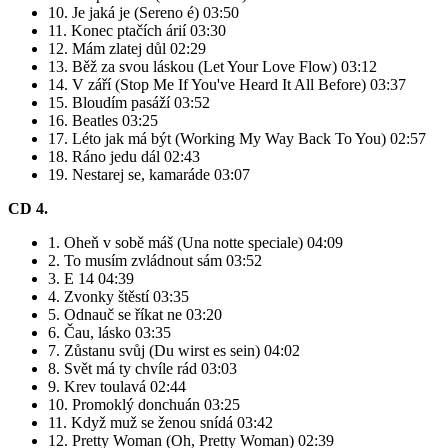
10. Je jaká je (Sereno é) 03:50
11. Konec ptačích árií 03:30
12. Mám zlatej důl 02:29
13. Běž za svou láskou (Let Your Love Flow) 03:12
14. V září (Stop Me If You've Heard It All Before) 03:37
15. Bloudím pasáží 03:52
16. Beatles 03:25
17. Léto jak má být (Working My Way Back To You) 02:57
18. Ráno jedu dál 02:43
19. Nestarej se, kamaráde 03:07
CD 4.
1. Oheň v sobě máš (Una notte speciale) 04:09
2. To musím zvládnout sám 03:52
3. E 14 04:39
4. Zvonky štěstí 03:35
5. Odnauč se říkat ne 03:20
6. Čau, lásko 03:35
7. Zůstanu svůj (Du wirst es sein) 04:02
8. Svět má ty chvíle rád 03:03
9. Krev toulavá 02:44
10. Promoklý donchuán 03:25
11. Když muž se ženou snídá 03:42
12. Pretty Woman (Oh, Pretty Woman) 02:39