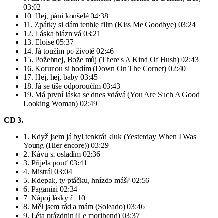
03:02
10. Hej, páni konšelé 04:38
11. Zpátky si dám tenhle film (Kiss Me Goodbye) 03:24
12. Láska bláznivá 03:21
13. Eloise 05:37
14. Já toužím po životě 02:46
15. Požehnej, Bože můj (There's A Kind Of Hush) 02:43
16. Korunou si hodím (Down On The Corner) 02:40
17. Hej, hej, baby 03:45
18. Já se tiše odporoučím 03:43
19. Má první láska se dnes vdává (You Are Such A Good
Looking Woman) 02:49
CD 3.
1. Když jsem já byl tenkrát kluk (Yesterday When I Was
Young (Hier encore)) 03:29
2. Kávu si osladím 02:36
3. Přijela pouť 03:41
4. Mistrál 03:04
5. Kdepak, ty ptáčku, hnízdo máš? 02:56
6. Paganini 02:34
7. Nápoj lásky č. 10
8. Měl jsem rád a mám (Soleado) 03:46
9. Léta prázdnin (Le moribond) 03:37