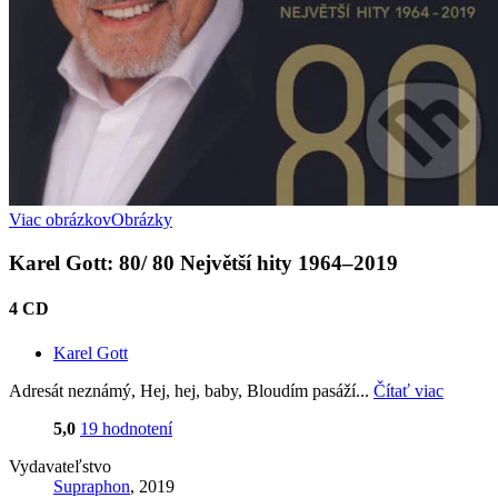
Viac obrázkov
Obrázky
Karel Gott: 80/ 80 Největší hity 1964–2019
4 CD
Karel Gott
Adresát neznámý, Hej, hej, baby, Bloudím pasáží...
Čítať viac
5,0
19 hodnotení
Vydavateľstvo
Supraphon
, 2019