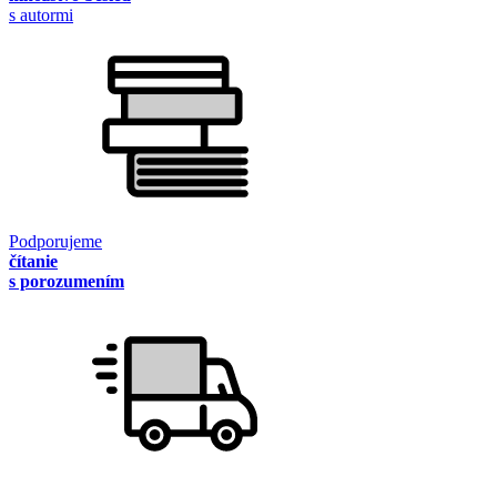
s autormi
Podporujeme
čítanie
s porozumením