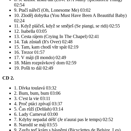
02:54
9. Ptačí nářečí (Oh, Lonesome Me) 03:02
10. Zloděj dobytka (You Must Have Been A Beautiful Baby)
02:24
11. Když pláčeš, když se směješ (Se piangi, se ridi) 02:55
12. Isabella 03:05
13. Cesta rájem (Crying In The Chapel) 02:41
14. Tak zůstaň (It's Over) 02:48
15. Tam, kam chodí vítr spát 02:19
16. Trezor 01:57
17. V máji (Il mondo) 02:49
18. Mám rozprávkový dom 02:59
19. Pošli to dál 02:49
CD 2.
1. Dívka toulavá 03:32
2. Bum, bum, bum 03:06
3. C'est la vie 03:11
4. Proč ptáci zpívají 03:37
5. Čas růží (Delilah) 03:14
6. Lady Carneval 03:00
7. Kdyby nepadal déšť (Je n'aurai pas le temps) 02:52
8. Narodil se máj 03:55
9. Zavřu teď krám s básněmi (Bicyclettes de Belsize, Les)