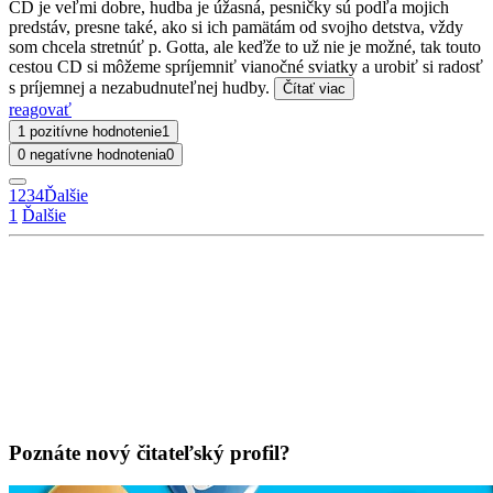
CD je veľmi dobre, hudba je úžasná, pesničky sú podľa mojich
predstáv, presne také, ako si ich pamätám od svojho detstva, vždy
som chcela stretnúť p. Gotta, ale keďže to už nie je možné, tak touto
cestou CD si môžeme spríjemniť vianočné sviatky a urobiť si radosť
s príjemnej a nezabudnuteľnej hudby.
Čítať viac
reagovať
1 pozitívne hodnotenie
1
0 negatívne hodnotenia
0
1
2
3
4
Ďalšie
1
Ďalšie
Poznáte nový čitateľský profil?