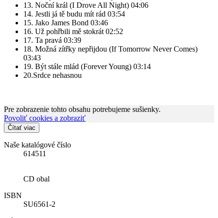
13. Noční král (I Drove All Night) 04:06
14. Jestli já tě budu mít rád 03:54
15. Jako James Bond 03:46
16. Už pohřbili mě stokrát 02:52
17. Ta pravá 03:39
18. Možná zítřky nepřijdou (If Tomorrow Never Comes)
03:43
19. Být stále mlád (Forever Young) 03:14
20.Srdce nehasnou
Pre zobrazenie tohto obsahu potrebujeme sušienky.
Povoliť cookies a zobraziť
Čítať viac
Naše katalógové číslo
614511
CD obal
ISBN
SU6561-2