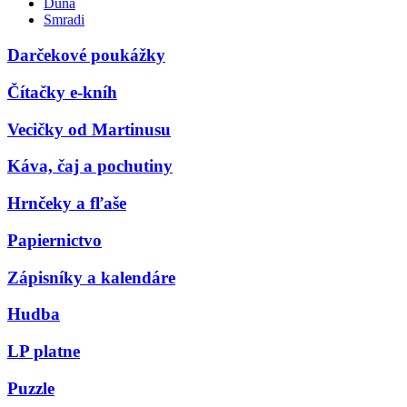
Duna
Smradi
Darčekové poukážky
Čítačky e-kníh
Vecičky od Martinusu
Káva, čaj a pochutiny
Hrnčeky a fľaše
Papiernictvo
Zápisníky a kalendáre
Hudba
LP platne
Puzzle