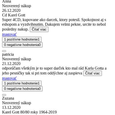
Anna
Neoverený nákup
26.12.2020
Cd Karel Gott
Super 4CD, kupovane ako darcek, ktory potesil. Spokojnost aj s
eshopom a vyzdvihnutim. Dakujem velmi pekne, urcite to nebol
posledny nakup.
Čítať viac
reagovať
1 pozitívne hodnotenie
1
0 negatívne hodnotenia
0
patricia
Neoverený nákup
21.12.2020
odporúčam všetkým je to super darček kto mal rád Karla Gotta a
jeho pesničky tak si pri tom oddýchne aj zaspieva
Čítať viac
reagovať
1 pozitívne hodnotenie
1
0 negatívne hodnotenia
0
Zuzana
Neoverený nákup
13.12.2020
Karel Gott 80/80 roky 1964-2019