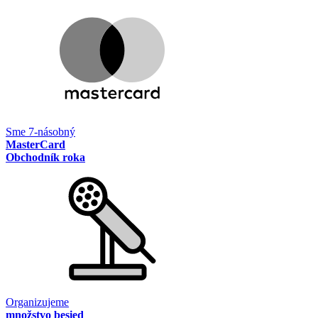
Sme 7-násobný
MasterCard
Obchodník roka
Organizujeme
množstvo besied