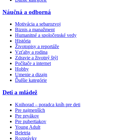
Náučná a odborná
Motivácia a sebarozvoj
Biznis a manažment
Humanitné a spoločenské vedy
História
Životopisy a reportáže
Vzťahy a rodina
Zdravie a životný štýl
Počítače a internet
Hobby
Umenie a dizajn
Ďalšie kategórie
Deti a mládež
Knihorad – poradca kníh pre deti
Pre najmenších
Pre prvákov
Pre pubertiakov
Young Adult
Beletria
Rozprávky