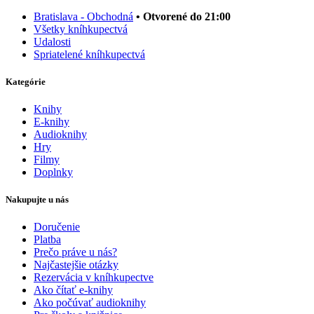
Bratislava - Obchodná
• Otvorené do 21:00
Všetky kníhkupectvá
Udalosti
Spriatelené kníhkupectvá
Kategórie
Knihy
E-knihy
Audioknihy
Hry
Filmy
Doplnky
Nakupujte u nás
Doručenie
Platba
Prečo práve u nás?
Najčastejšie otázky
Rezervácia v kníhkupectve
Ako čítať e-knihy
Ako počúvať audioknihy