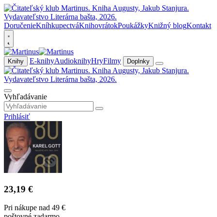
Doručenie
Kníhkupectvá
Knihovrátok
Poukážky
Knižný blog
Kontakt
E-knihy
Audioknihy
Hry
Filmy
Knihy
Doplnky
Vyhľadávanie
Prihlásiť
23,19 €
Pri nákupe nad 49 €
poštovné zadarmo