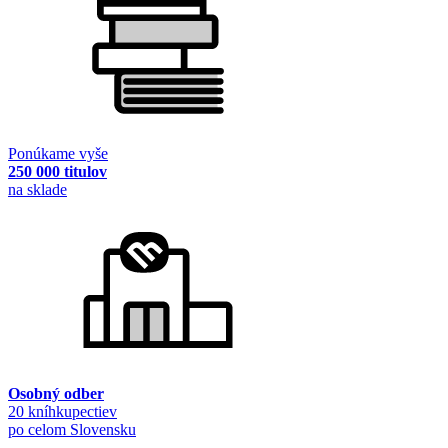
Ponúkame vyše
250 000 titulov
na sklade
Osobný odber
20 kníhkupectiev
po celom Slovensku