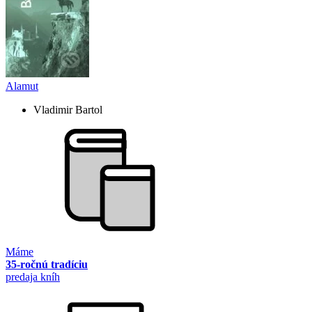
Alamut
Vladimir Bartol
Máme
35-ročnú tradíciu
predaja kníh