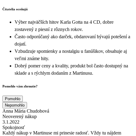
Čitatelia oceňujú
Výber najväčších hitov Karla Gotta na 4 CD, dobre
zostavený z piesní z rôznych rokov.
Často odporúčaný ako darček, obdarovaní bývajú potešení a
dojatí.
Vzbudzuje spomienky a nostalgiu u fanúšikov, obsahuje aj
veľmi známe hity.
Dobrý pomer ceny a kvality, produkt bol často dostupný na
sklade a s rýchlym dodaním z Martinusu.
Pomohlo vám zhrnutie?
Pomohlo
Nepomohlo
Anna Mária Chudobová
Neoverený nákup
3.1.2022
Spokojnosť
Každý nákup v Martinuse mi prinesie radosť. Vždy tu nájdem