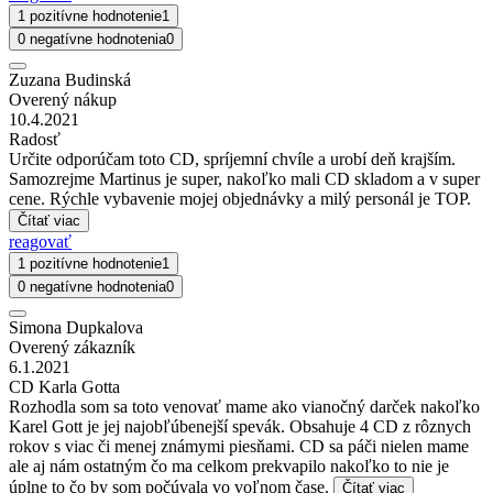
1 pozitívne hodnotenie
1
0 negatívne hodnotenia
0
Zuzana Budinská
Overený nákup
10.4.2021
Radosť
Určite odporúčam toto CD, spríjemní chvíle a urobí deň krajším.
Samozrejme Martinus je super, nakoľko mali CD skladom a v super
cene. Rýchle vybavenie mojej objednávky a milý personál je TOP.
Čítať viac
reagovať
1 pozitívne hodnotenie
1
0 negatívne hodnotenia
0
Simona Dupkalova
Overený zákazník
6.1.2021
CD Karla Gotta
Rozhodla som sa toto venovať mame ako vianočný darček nakoľko
Karel Gott je jej najobľúbenejší spevák. Obsahuje 4 CD z rôznych
rokov s viac či menej známymi piesňami. CD sa páči nielen mame
ale aj nám ostatným čo ma celkom prekvapilo nakoľko to nie je
úplne to čo by som počúvala vo voľnom čase.
Čítať viac