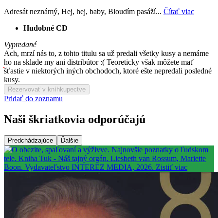
Adresát neznámý, Hej, hej, baby, Bloudím pasáží...
Čítať viac
Hudobné CD
Vypredané
Ach, mrzí nás to, z tohto titulu sa už predali všetky kusy a nemáme
ho na sklade my ani distribútor :( Teoreticky však môžete mať
šťastie v niektorých iných obchodoch, ktoré ešte nepredali posledné
kusy.
Rezervovať v kníhkupectve
Pridať do zoznamu
Naši škriatkovia odporúčajú
Predchádzajúce
Ďalšie