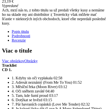
23,19 €
Vypredané
Ach, mrzí nás to, z tohto titulu sa už predali všetky kusy a nemáme
ho na sklade my ani distribútor :( Teoreticky však môžete mať
šťastie v niektorých iných obchodoch, ktoré ešte nepredali posledné
kusy.
Popis titulu
Podrobnosti
Recenzie
Viac o titule
Viac obrázkov
Obrázky
Tracklist
CD 1.
1. Kdyby sis oči vyplakala 02:58
2. Adresát neznámý (From Me To You) 01:52
3. Měsíční řeka (Moon River) 03:12
4. Oči sněhem zaváté 04:40
5. Tam, kde šumí proud 03:17
6. Dotýkat se hvězd 03:15
7. Pár havraních copánků (Love Me Tender) 02:32
8. Je krásné lásku dát (Love Is A Many Splendored Thing)