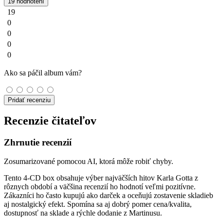
19 hodnotení
19
0
0
0
0
Ako sa páčil album vám?
Pridať recenziu
Recenzie čitateľov
Zhrnutie recenzií
Zosumarizované pomocou AI, ktorá môže robiť chyby.
Tento 4-CD box obsahuje výber najväčších hitov Karla Gotta z
rôznych období a väčšina recenzií ho hodnotí veľmi pozitívne.
Zákazníci ho často kupujú ako darček a oceňujú zostavenie skladieb
aj nostalgický efekt. Spomína sa aj dobrý pomer cena/kvalita,
dostupnosť na sklade a rýchle dodanie z Martinusu.