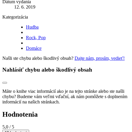
Dátum vydania
12. 6. 2019
Kategorizácia
Hudba
Rock, Pop
Domáce
Našli ste chybu alebo škodlivý obsah?
Dajte nám, prosím, vedieť!
Nahlásiť chybu alebo škodlivý obsah
Máte o knihe viac informácií ako je na tejto stránke alebo ste našli
chybu? Budeme vám veľmi vďační, ak nám pomôžete s doplnením
informácií na našich stránkach.
Hodnotenia
5,0
/ 5