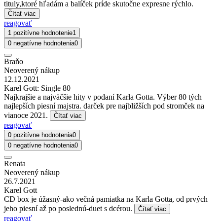
tituly,ktoré hľadám a balíček príde skutočne expresne rýchlo.
Čítať viac
reagovať
1 pozitívne hodnotenie
1
0 negatívne hodnotenia
0
Braňo
Neoverený nákup
12.12.2021
Karel Gott: Single 80
Najkrajšie a najväčšie hity v podaní Karla Gotta. Výber 80 tých
najlepších piesní majstra. darček pre najbližších pod stromček na
vianoce 2021.
Čítať viac
reagovať
0 pozitívne hodnotenia
0
0 negatívne hodnotenia
0
Renata
Neoverený nákup
26.7.2021
Karel Gott
CD box je úžasný-ako večná pamiatka na Karla Gotta, od prvých
jeho piesní až po poslednú-duet s dcérou.
Čítať viac
reagovať