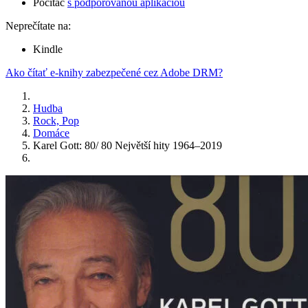
Počítač
s podporovanou aplikáciou
Neprečítate na:
Kindle
Ako čítať e-knihy zabezpečené cez Adobe DRM?
Hudba
Rock, Pop
Domáce
Karel Gott: 80/ 80 Největší hity 1964–2019