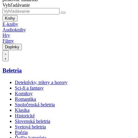
Vyhľadávanie
Knihy
E-knihy
Audioknihy
Hry
Filmy
Doplnky
Beletria
Detektívky, trilery a horory
Sci-fi a fantasy
Komiksy
Romantika
Spoločenská beletria
Klasika
Historické
Slovenská beletria
Svetová beletria
Poézia
Ďalšie kategórie