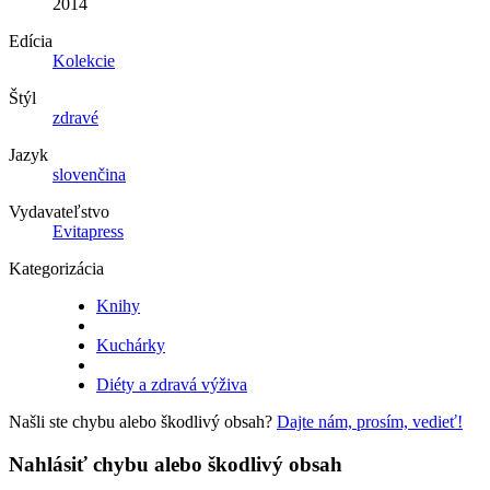
2014
Edícia
Kolekcie
Štýl
zdravé
Jazyk
slovenčina
Vydavateľstvo
Evitapress
Kategorizácia
Knihy
Kuchárky
Diéty a zdravá výživa
Našli ste chybu alebo škodlivý obsah?
Dajte nám, prosím, vedieť!
Nahlásiť chybu alebo škodlivý obsah