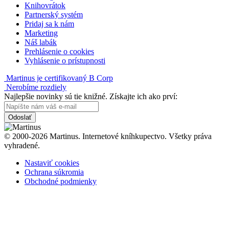
Knihovrátok
Partnerský systém
Pridaj sa k nám
Marketing
Náš labák
Prehlásenie o cookies
Vyhlásenie o prístupnosti
Martinus je certifikovaný B Corp
Nerobíme rozdiely
Najlepšie novinky sú tie knižné. Získajte ich ako prví:
Odoslať
© 2000-2026 Martinus. Internetové kníhkupectvo. Všetky práva
vyhradené.
Nastaviť cookies
Ochrana súkromia
Obchodné podmienky