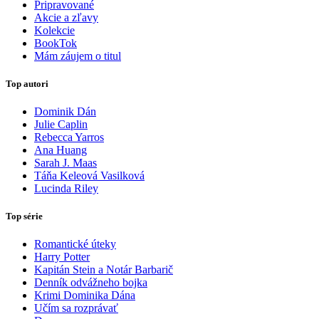
Pripravované
Akcie a zľavy
Kolekcie
BookTok
Mám záujem o titul
Top autori
Dominik Dán
Julie Caplin
Rebecca Yarros
Ana Huang
Sarah J. Maas
Táňa Keleová Vasilková
Lucinda Riley
Top série
Romantické úteky
Harry Potter
Kapitán Stein a Notár Barbarič
Denník odvážneho bojka
Krimi Dominika Dána
Učím sa rozprávať