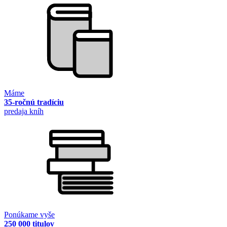
Máme
35-ročnú tradíciu
predaja kníh
Ponúkame vyše
250 000 titulov