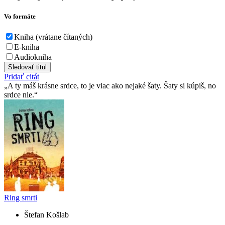
Vo formáte
Kniha (vrátane čítaných)
E-kniha
Audiokniha
Sledovať titul
Pridať citát
A ty máš krásne srdce, to je viac ako nejaké šaty. Šaty si kúpiš, no
srdce nie.
Ring smrti
Štefan Košlab