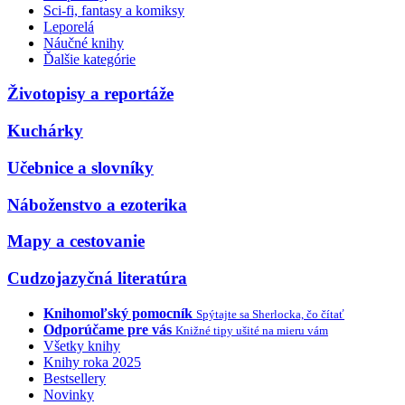
Sci-fi, fantasy a komiksy
Leporelá
Náučné knihy
Ďalšie kategórie
Životopisy a reportáže
Kuchárky
Učebnice a slovníky
Náboženstvo a ezoterika
Mapy a cestovanie
Cudzojazyčná literatúra
Knihomoľský pomocník
Spýtajte sa Sherlocka, čo čítať
Odporúčame pre vás
Knižné tipy ušité na mieru vám
Všetky knihy
Knihy roka 2025
Bestsellery
Novinky