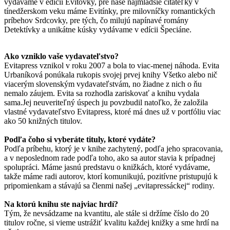
vydávame v edícii Evitovky, pre naše najmladšie čitateľky v
tínedžerskom veku máme Evitínky, pre milovníčky romantických
príbehov Srdcovky, pre tých, čo milujú napínavé romány
Detektívky a unikátne kúsky vydávame v edícii Špeciáne.
Ako vzniklo vaše vydavateľstvo?
Evitapress vznikol v roku 2007 a bola to viac-menej náhoda. Evita
Urbaníková ponúkala rukopis svojej prvej knihy Všetko alebo nič
viacerým slovenským vydavateľstvám, no žiadne z nich o ňu
nemalo záujem. Evita sa rozhodla zariskovať a knihu vydala
sama.Jej neuveriteľný úspech ju povzbudil natoľko, že založila
vlastné vydavateľstvo Evitapress, ktoré má dnes už v portfóliu viac
ako 50 knižných titulov.
Podľa čoho si vyberáte tituly, ktoré vydáte?
Podľa príbehu, ktorý je v knihe zachytený, podľa jeho spracovania,
a v neposlednom rade podľa toho, ako sa autor stavia k prípadnej
spolupráci. Máme jasnú predstavu o knižkách, ktoré vydávame,
takže máme radi autorov, ktorí komunikujú, pozitívne pristupujú k
pripomienkam a stávajú sa členmi našej „evitapressáckej“ rodiny.
Na ktorú knihu ste najviac hrdí?
Tým, že nevsádzame na kvantitu, ale stále si držíme číslo do 20
titulov ročne, si vieme ustrážiť kvalitu každej knižky a sme hrdí na