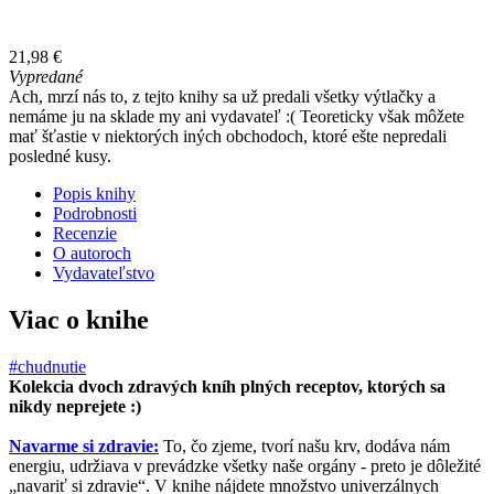
21,98 €
Vypredané
Ach, mrzí nás to, z tejto knihy sa už predali všetky výtlačky a
nemáme ju na sklade my ani vydavateľ :( Teoreticky však môžete
mať šťastie v niektorých iných obchodoch, ktoré ešte nepredali
posledné kusy.
Popis knihy
Podrobnosti
Recenzie
O autoroch
Vydavateľstvo
Viac o knihe
#chudnutie
Kolekcia dvoch zdravých kníh plných receptov, ktorých sa
nikdy neprejete :)
Navarme si zdravie:
To, čo zjeme, tvorí našu krv, dodáva nám
energiu, udržiava v prevádzke všetky naše orgány - preto je dôležité
„navariť si zdravie“. V knihe nájdete množstvo univerzálnych