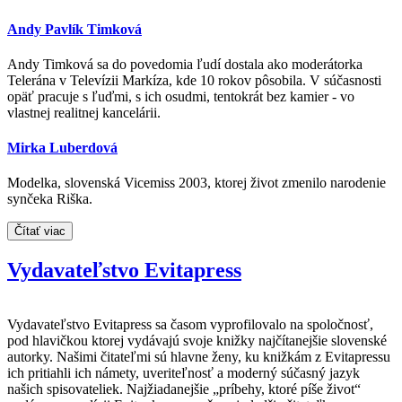
Andy Pavlík Timková
Andy Timková sa do povedomia ľudí dostala ako moderátorka
Telerána v Televízii Markíza, kde 10 rokov pôsobila. V súčasnosti
opäť pracuje s ľuďmi, s ich osudmi, tentokrát bez kamier - vo
vlastnej realitnej kancelárii.
Mirka Luberdová
Modelka, slovenská Vicemiss 2003, ktorej život zmenilo narodenie
synčeka Riška.
Čítať viac
Vydavateľstvo Evitapress
Vydavateľstvo Evitapress sa časom vyprofilovalo na spoločnosť,
pod hlavičkou ktorej vydávajú svoje knižky najčítanejšie slovenské
autorky. Našimi čitateľmi sú hlavne ženy, ku knižkám z Evitapressu
ich pritiahli ich námety, uveriteľnosť a moderný súčasný jazyk
našich spisovateliek. Najžiadanejšie „príbehy, ktoré píše život“