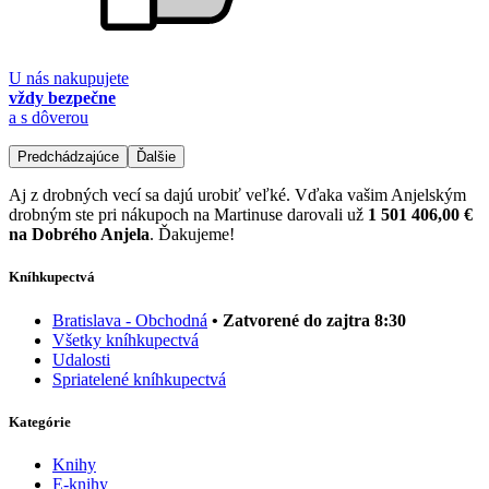
U nás nakupujete
vždy bezpečne
a s dôverou
Predchádzajúce
Ďalšie
Aj z drobných vecí sa dajú urobiť veľké. Vďaka vašim Anjelským
drobným ste pri nákupoch na Martinuse darovali už
1 501 406,00 €
na Dobrého Anjela
. Ďakujeme!
Kníhkupectvá
Bratislava - Obchodná
• Zatvorené do zajtra 8:30
Všetky kníhkupectvá
Udalosti
Spriatelené kníhkupectvá
Kategórie
Knihy
E-knihy