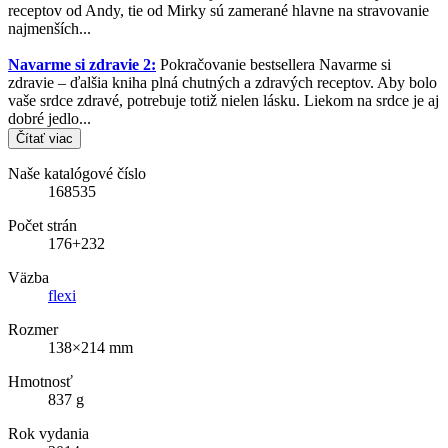
receptov od Andy, tie od Mirky sú zamerané hlavne na stravovanie
najmenších...
Navarme si zdravie 2:
Pokračovanie bestsellera Navarme si
zdravie – ďalšia kniha plná chutných a zdravých receptov. Aby bolo
vaše srdce zdravé, potrebuje totiž nielen lásku. Liekom na srdce je aj
dobré jedlo...
Čítať viac
Naše katalógové číslo
168535
Počet strán
176+232
Väzba
flexi
Rozmer
138×214 mm
Hmotnosť
837 g
Rok vydania