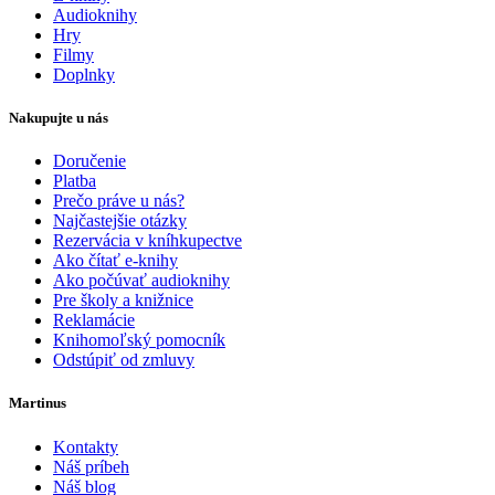
Audioknihy
Hry
Filmy
Doplnky
Nakupujte u nás
Doručenie
Platba
Prečo práve u nás?
Najčastejšie otázky
Rezervácia v kníhkupectve
Ako čítať e-knihy
Ako počúvať audioknihy
Pre školy a knižnice
Reklamácie
Knihomoľský pomocník
Odstúpiť od zmluvy
Martinus
Kontakty
Náš príbeh
Náš blog