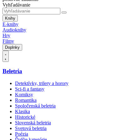
Vyhľadávanie
Knihy
E-knihy
Audioknihy
Hry
Filmy
Doplnky
Beletria
Detektívky, trilery a horory
Sci-fi a fantasy
Komiksy
Romantika
Spoločenská beletria
Klasika
Historické
Slovenská beletria
Svetová beletria
Poézia
Ďalšie kategórie