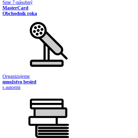
Sme 7-násobný
MasterCard
Obchodník roka
Organizujeme
množstvo besied
s autormi