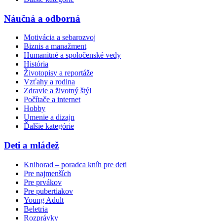
Náučná a odborná
Motivácia a sebarozvoj
Biznis a manažment
Humanitné a spoločenské vedy
História
Životopisy a reportáže
Vzťahy a rodina
Zdravie a životný štýl
Počítače a internet
Hobby
Umenie a dizajn
Ďalšie kategórie
Deti a mládež
Knihorad – poradca kníh pre deti
Pre najmenších
Pre prvákov
Pre pubertiakov
Young Adult
Beletria
Rozprávky