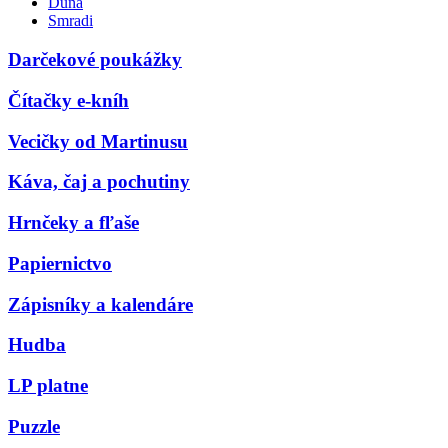
Duna
Smradi
Darčekové poukážky
Čítačky e-kníh
Vecičky od Martinusu
Káva, čaj a pochutiny
Hrnčeky a fľaše
Papiernictvo
Zápisníky a kalendáre
Hudba
LP platne
Puzzle