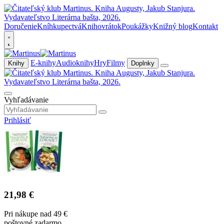
Doručenie
Kníhkupectvá
Knihovrátok
Poukážky
Knižný blog
Kontakt
E-knihy
Audioknihy
Hry
Filmy
Knihy
Doplnky
Vyhľadávanie
Prihlásiť
21,98 €
Pri nákupe nad 49 €
poštovné zadarmo