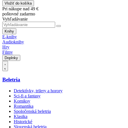
Vložiť do košíka
Pri nákupe nad 49 €
poštovné zadarmo
Vyhľadávanie
Knihy
E-knihy
Audioknihy
Hry
Filmy
Doplnky
Beletria
Detektívky, trilery a horory
Sci-fi a fantasy
Komiksy
Romantika
Spoločenská beletria
Klasika
Historické
Slovenská beletria