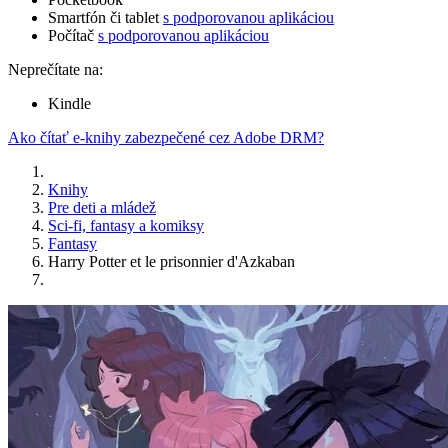
Smartfón či tablet
s podporovanou aplikáciou
Počítač
s podporovanou aplikáciou
Neprečítate na:
Kindle
Ako čítať e-knihy zabezpečené cez Adobe DRM?
Knihy
Pre deti a mládež
Sci-fi, fantasy a komiksy
Fantasy
Harry Potter et le prisonnier d'Azkaban