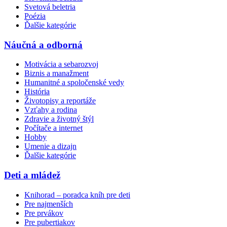
Svetová beletria
Poézia
Ďalšie kategórie
Náučná a odborná
Motivácia a sebarozvoj
Biznis a manažment
Humanitné a spoločenské vedy
História
Životopisy a reportáže
Vzťahy a rodina
Zdravie a životný štýl
Počítače a internet
Hobby
Umenie a dizajn
Ďalšie kategórie
Deti a mládež
Knihorad – poradca kníh pre deti
Pre najmenších
Pre prvákov
Pre pubertiakov