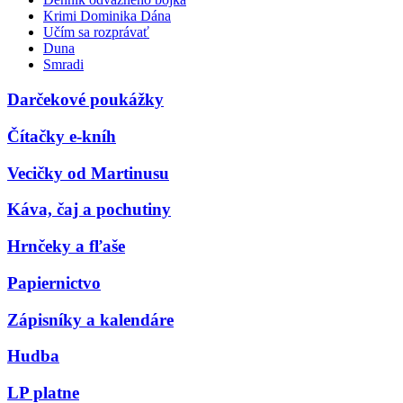
Krimi Dominika Dána
Učím sa rozprávať
Duna
Smradi
Darčekové poukážky
Čítačky e-kníh
Vecičky od Martinusu
Káva, čaj a pochutiny
Hrnčeky a fľaše
Papiernictvo
Zápisníky a kalendáre
Hudba
LP platne