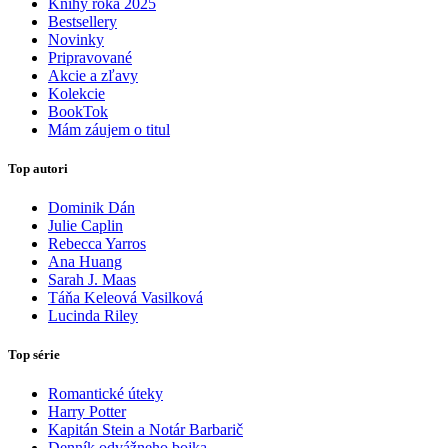
Knihy roka 2025
Bestsellery
Novinky
Pripravované
Akcie a zľavy
Kolekcie
BookTok
Mám záujem o titul
Top autori
Dominik Dán
Julie Caplin
Rebecca Yarros
Ana Huang
Sarah J. Maas
Táňa Keleová Vasilková
Lucinda Riley
Top série
Romantické úteky
Harry Potter
Kapitán Stein a Notár Barbarič
Denník odvážneho bojka