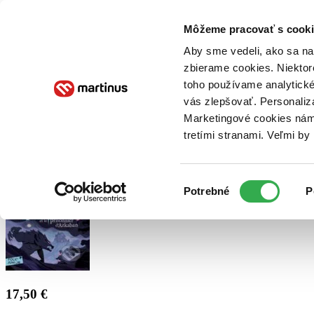
Doručenie
Kníhkupectvá
Knihovrátok
Poukážky
Knižný blog
Kontakt
Môžeme pracovať s cooki
Aby sme vedeli, ako sa na 
zbierame cookies. Niektor
E-knihy
Audioknihy
Hry
Filmy
Knihy
Doplnky
toho používame analytické
vás zlepšovať. Personaliz
Vyhľadávanie
Marketingové cookies nám 
tretími stranami. Veľmi b
Prihlásiť
Výber
Potrebné
P
súhlasu
17,50 €