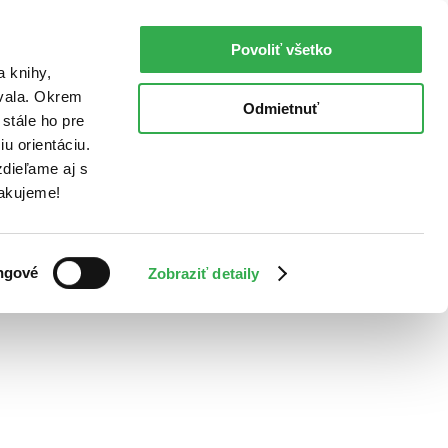
Povoliť všetko
a knihy,
ovala. Okrem
Odmietnuť
stále ho pre
u orientáciu.
dieľame aj s
Ďakujeme!
ngové
Zobraziť detaily