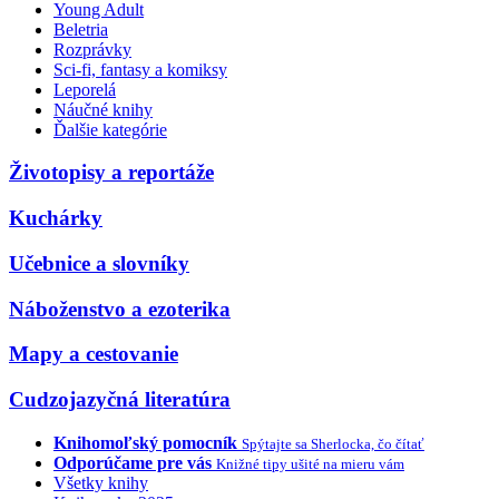
Young Adult
Beletria
Rozprávky
Sci-fi, fantasy a komiksy
Leporelá
Náučné knihy
Ďalšie kategórie
Životopisy a reportáže
Kuchárky
Učebnice a slovníky
Náboženstvo a ezoterika
Mapy a cestovanie
Cudzojazyčná literatúra
Knihomoľský pomocník
Spýtajte sa Sherlocka, čo čítať
Odporúčame pre vás
Knižné tipy ušité na mieru vám
Všetky knihy