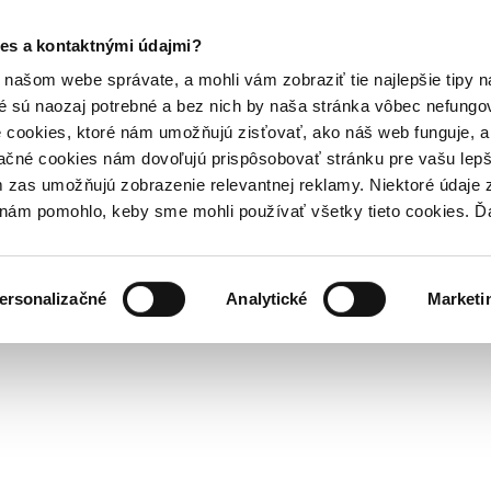
es a kontaktnými údajmi?
našom webe správate, a mohli vám zobraziť tie najlepšie tipy n
é sú naozaj potrebné a bez nich by naša stránka vôbec nefung
 cookies, ktoré nám umožňujú zisťovať, ako náš web funguje, a 
ačné cookies nám dovoľujú prispôsobovať stránku pre vašu lepši
zas umožňujú zobrazenie relevantnej reklamy. Niektoré údaje z
y nám pomohlo, keby sme mohli používať všetky tieto cookies. 
ersonalizačné
Analytické
Marketi