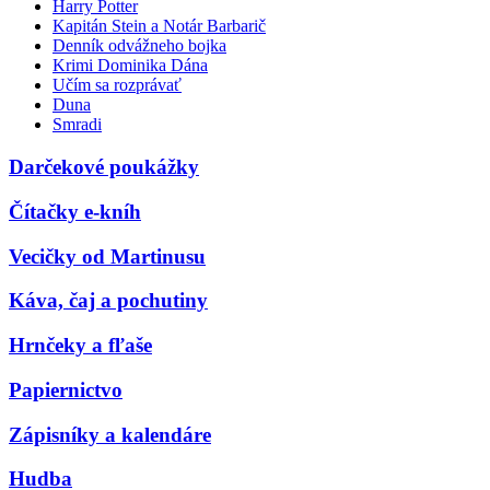
Harry Potter
Kapitán Stein a Notár Barbarič
Denník odvážneho bojka
Krimi Dominika Dána
Učím sa rozprávať
Duna
Smradi
Darčekové poukážky
Čítačky e-kníh
Vecičky od Martinusu
Káva, čaj a pochutiny
Hrnčeky a fľaše
Papiernictvo
Zápisníky a kalendáre
Hudba