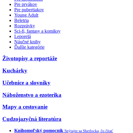
Pre prvákov
Pre pubertiakov
Young Adult
Beletria
Rozprávky
Sci-fi, fantasy a komiksy
Leporelá
Náučné knihy
Ďalšie kategórie
Životopisy a reportáže
Kuchárky
Učebnice a slovníky
Náboženstvo a ezoterika
Mapy a cestovanie
Cudzojazyčná literatúra
Knihomoľský pomocník
Spýtajte sa Sherlocka, čo čítať