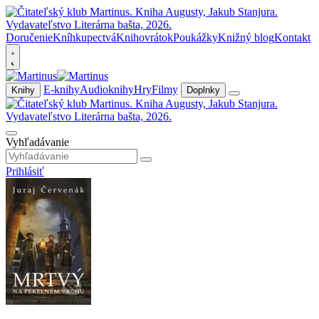
Doručenie
Kníhkupectvá
Knihovrátok
Poukážky
Knižný blog
Kontakt
E-knihy
Audioknihy
Hry
Filmy
Knihy
Doplnky
Vyhľadávanie
Prihlásiť