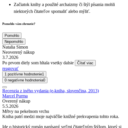
Začiatok knihy a použité archaizmy či štýl písania mohli
niektorých čitateľov spomaliť alebo mýliť.
Pomohlo vám zhrnutie?
Pomohlo
Nepomohlo
Natalia Simon
Neoverený nákup
3.7.2026
Po prvom diely som hltala vsetky dalsie
Čítať viac
reagovať
1 pozitívne hodnotenie
1
0 negatívne hodnotenia
0
Recenzia z iného vydania (e-kniha, slovenčina, 2013)
Marcel Purma
Overený nákup
5.5.2026
Mŕtvy na pekelnom vrchu
Kniha patrí medzi moje najväčšie knižné prekvapenia tohto roka.
Ide o historický román napísaný veľmi čitateľným štýlom, ktorý si