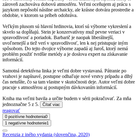
zároveň zachováva dobovú atmosféru. Veľmi oceňujem aj prácu s
jazykom nepôsobí násilne archaicky, ale krásne dotvára prostredie a
obdobie, v ktorom sa príbeh odohráva.
Veľkým plusom sú hlavní hrdinovia, ktorí sú výborne vykreslení a
skvelo sa dopĺňajú. Stein je konzervatívny muž pevne veriaci v
spravodlivosť a poriadok. Barbarič je naopak liberálnejší,
uvoľnenejší a tiež verí v spravodlivosť, len k nej pristupuje iným
spôsobom. Do tejto dvojice výborne zapadá aj Jaroš, ktorý nemá
problém použiť tvrdšie metódy a je doslova expert na získavanie
informácií.
Samotná detektívna linka je veľmi dobre vystavaná. Pátranie po
vrahovi je napínavé, postupne odhaľuje nové vrstvy prípadu a dlhý
čas netušíte, čo sa tam vlastne v skutočnosti deje. Autor veľmi dobre
pracuje s atmosférou aj postupným dávkovaním informácií.
Kniha ma veľmi bavila a určite budem v sérii pokračovať. Za mňa
jednoznačne 5 z 5.
Čítať viac
reagovať
0 pozitívne hodnotenia
0
1 negatívne hodnotenie
1
Recenzia z iného vydania (slovenčina, 2020)