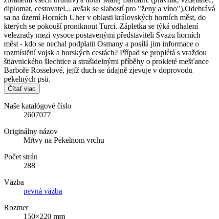
diplomat, cestovatel... avšak se slabostí pro "ženy a víno").Odehrává
sa na území Horních Uher v oblasti královských horních měst, do
kterých se pokouší proniknout Turci. Zápletka se týká odhalení
velezrady mezi vysoce postavenými představiteli Svazu horních
měst - kdo se nechal podplatit Osmany a posílá jim informace o
rozmístění vojsk a horských cestách? Případ se proplétá s vraždou
štiavnického šlechtice a strašidelnými příběhy o prokleté mešťance
Barboře Rosselové, jejíž duch se údajně zjevuje v doprovodu
pekelných psů.
Čítať viac
Naše katalógové číslo
2607077
Originálny názov
Mŕtvy na Pekelnom vrchu
Počet strán
288
Väzba
pevná väzba
Rozmer
150×220 mm