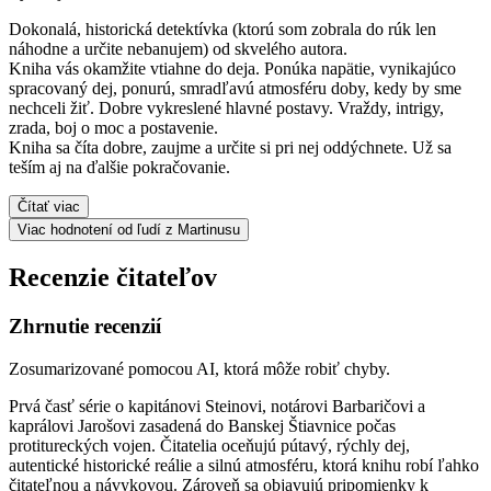
Dokonalá, historická detektívka (ktorú som zobrala do rúk len
náhodne a určite nebanujem) od skvelého autora.
Kniha vás okamžite vtiahne do deja. Ponúka napätie, vynikajúco
spracovaný dej, ponurú, smradľavú atmosféru doby, kedy by sme
nechceli žiť. Dobre vykreslené hlavné postavy. Vraždy, intrigy,
zrada, boj o moc a postavenie.
Kniha sa číta dobre, zaujme a určite si pri nej oddýchnete. Už sa
teším aj na ďalšie pokračovanie.
Čítať viac
Viac hodnotení od ľudí z Martinusu
Recenzie čitateľov
Zhrnutie recenzií
Zosumarizované pomocou AI, ktorá môže robiť chyby.
Prvá časť série o kapitánovi Steinovi, notárovi Barbaričovi a
kaprálovi Jarošovi zasadená do Banskej Štiavnice počas
protitureckých vojen. Čitatelia oceňujú pútavý, rýchly dej,
autentické historické reálie a silnú atmosféru, ktorá knihu robí ľahko
čitateľnou a návykovou. Zároveň sa objavujú pripomienky k