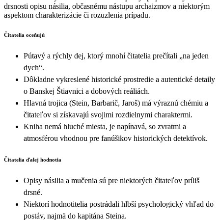
drsnosti opisu násilia, občasnému nástupu archaizmov a niektorým
aspektom charakterizácie či rozuzlenia prípadu.
Čitatelia oceňujú
Pútavý a rýchly dej, ktorý mnohí čitatelia prečítali „na jeden
dych“.
Dôkladne vykreslené historické prostredie a autentické detaily
o Banskej Štiavnici a dobových reáliách.
Hlavná trojica (Stein, Barbarič, Jaroš) má výraznú chémiu a
čitateľov si získavajú svojimi rozdielnymi charaktermi.
Kniha nemá hluché miesta, je napínavá, so zvratmi a
atmosférou vhodnou pre fanúšikov historických detektívok.
Čitatelia ďalej hodnotia
Opisy násilia a mučenia sú pre niektorých čitateľov príliš
drsné.
Niektorí hodnotitelia postrádali hlbší psychologický vhľad do
postáv, najmä do kapitána Steina.