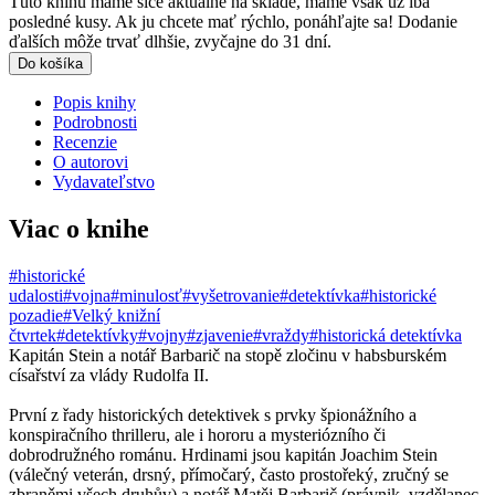
Túto knihu máme síce aktuálne na sklade, máme však už iba
posledné kusy. Ak ju chcete mať rýchlo, ponáhľajte sa! Dodanie
ďalších môže trvať dlhšie, zvyčajne do 31 dní.
Do košíka
Popis knihy
Podrobnosti
Recenzie
O autorovi
Vydavateľstvo
Viac o knihe
#historické
udalosti
#vojna
#minulosť
#vyšetrovanie
#detektívka
#historické
pozadie
#Velký knižní
čtvrtek
#detektívky
#vojny
#zjavenie
#vraždy
#historická detektívka
Kapitán Stein a notář Barbarič na stopě zločinu v habsburském
císařství za vlády Rudolfa II.
První z řady historických detektivek s prvky špionážního a
konspiračního thrilleru, ale i hororu a mysteriózního či
dobrodružného románu. Hrdinami jsou kapitán Joachim Stein
(válečný veterán, drsný, přímočarý, často prostořeký, zručný se
zbraněmi všech druhův) a notář Matěj Barbarič (právnik, vzdělanec,