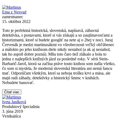
Ema z Nesvad
zamestnanec
15. októbra 2022
Toto je perfektná historická, slovenská, napínavá, zábavná
detektívka, s postavami, ktoré si vás získajú a so zaujímavosťami a
historizmami, ktoré si budete googliť na nete aj o 2hej v noci. Juraj
Červenák je medzi martinusákmi vo všeobecnosti veľký obľúbenec
a málokto po jeho knižnom diele nikdy nesiahol (a ak aj nesiahol,
tak ho aspoň dobre pozná). Mňa toto čaro tiež zlákalo a bola to
jedna z najlepších knižných jázd za posledné roky. V sérii Stein-
Barbarič-Jaroš, ktorá sa začína práve touto knihou som našla všetko,
čo som si myslela, že moderná slovenská literatúra ani nemá šancu
mať. Odporúčam všetkým, ktorí sa neboja trošku krvi a mäsa, ale
majú radi záhady, detektívky a historický šmrnc v knihách.
Nebudete banovať.
Čítať viac
Iveta Janíková
Produktový špecialista
3. júna 2019
Vynikajúca