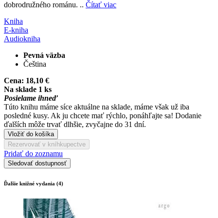
dobrodružného románu. ..
Čítať viac
Kniha
E-kniha
Audiokniha
Pevná väzba
Čeština
Cena:
18,10 €
Na sklade 1 ks
Posielame ihneď
Túto knihu máme síce aktuálne na sklade, máme však už iba
posledné kusy. Ak ju chcete mať rýchlo, ponáhľajte sa! Dodanie
ďalších môže trvať dlhšie, zvyčajne do 31 dní.
Vložiť do košíka
Rezervovať v kníhkupectve
Pridať do zoznamu
Sledovať dostupnosť
Ďalšie knižné vydania (4)