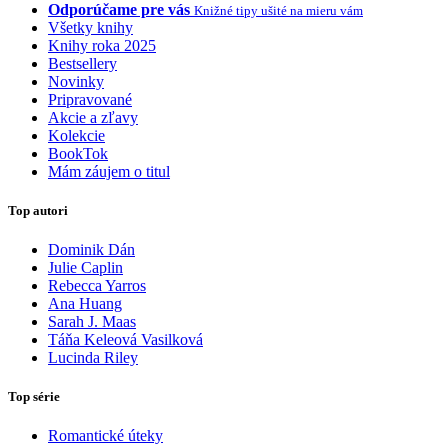
Odporúčame pre vás
Knižné tipy ušité na mieru vám
Všetky knihy
Knihy roka 2025
Bestsellery
Novinky
Pripravované
Akcie a zľavy
Kolekcie
BookTok
Mám záujem o titul
Top autori
Dominik Dán
Julie Caplin
Rebecca Yarros
Ana Huang
Sarah J. Maas
Táňa Keleová Vasilková
Lucinda Riley
Top série
Romantické úteky