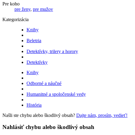
Pre koho
pre ženy
,
pre mužov
Kategorizácia
Knihy
Beletria
Detektívky, trilery a horory
Detektívky
Knihy
Odborné a náučné
Humanitné a spoločenské vedy
História
Našli ste chybu alebo škodlivý obsah?
Dajte nám, prosím, vedieť!
Nahlásiť chybu alebo škodlivý obsah