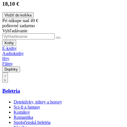
18,10 €
Vložiť do košíka
Pri nákupe nad 49 €
poštovné zadarmo
Vyhľadávanie
Knihy
E-knihy
Audioknihy
Hry
Filmy
Doplnky
Beletria
Detektívky, trilery a horory
Sci-fi a fantasy
Komiksy
Romantika
Spoločenská beletria