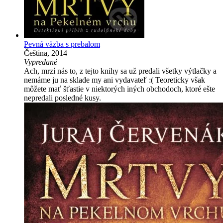
Pevná väzba s prebalom
Čeština, 2014
Vypredané
Ach, mrzí nás to, z tejto knihy sa už predali všetky výtlačky a
nemáme ju na sklade my ani vydavateľ :( Teoreticky však
môžete mať šťastie v niektorých iných obchodoch, ktoré ešte
nepredali posledné kusy.