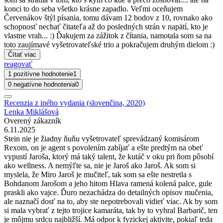
konci to do seba všetko krásne zapadlo. Veľmi oceňujem
Červenákov štýl písania, tomu dávam 12 bodov z 10, rovnako ako
schopnosť nechať čitateľa až do posledných strán v napätí, kto je
vlastne vrah... :) Ďakujem za zážitok z čítania, namotala som sa na
toto zaujímavé vyšetrovateľské trio a pokračujem druhým dielom :)
Čítať viac
reagovať
1 pozitívne hodnotenie
1
0 negatívne hodnotenia
0
Recenzia z iného vydania (slovenčina, 2020)
Lenka Miklášová
Overený zákazník
6.11.2025
Stein nie je žiadny ňuňu vyšetrovateľ sprevádzaný komisárom
Rexom, on je agent s povolením zabíjať a ešte predtým na obeť
vypustí Jaroša, ktorý má taký talent, že kutáč v oku pri ňom pôsobí
ako wellness. A nemýľte sa, nie je Jaroš ako Jaroš. Ak som si
myslela, že Miro Jaroš je mučiteľ, tak som sa ešte nestretla s
Bohdanom Jarošom a jeho hitom Hlava ramená kolená palce, gule
praskli ako vajce. Ďuro nezachádza do detailných opisov mučenia,
ale naznačí dosť na to, aby ste nepotrebovali vidieť viac. Ak by som
si mala vybrať z tejto trojice kamaráta, tak by to vyhral Barbarič, ten
je môjmu srdcu najbližší. Má odpor k fyzickej aktivite, pokiaľ teda