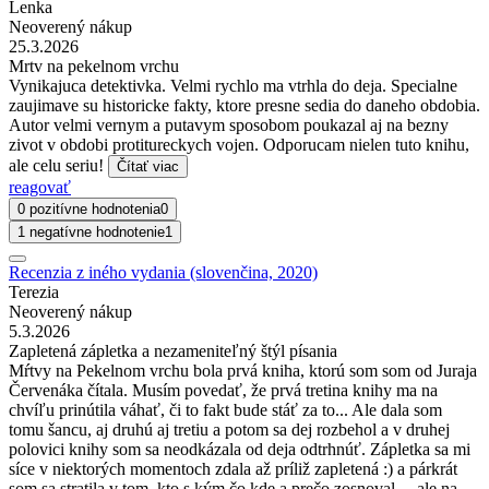
Lenka
Neoverený nákup
25.3.2026
Mrtv na pekelnom vrchu
Vynikajuca detektivka. Velmi rychlo ma vtrhla do deja. Specialne
zaujimave su historicke fakty, ktore presne sedia do daneho obdobia.
Autor velmi vernym a putavym sposobom poukazal aj na bezny
zivot v obdobi protitureckych vojen. Odporucam nielen tuto knihu,
ale celu seriu!
Čítať viac
reagovať
0 pozitívne hodnotenia
0
1 negatívne hodnotenie
1
Recenzia z iného vydania (slovenčina, 2020)
Terezia
Neoverený nákup
5.3.2026
Zapletená zápletka a nezameniteľný štýl písania
Mŕtvy na Pekelnom vrchu bola prvá kniha, ktorú som som od Juraja
Červenáka čítala. Musím povedať, že prvá tretina knihy ma na
chvíľu prinútila váhať, či to fakt bude stáť za to... Ale dala som
tomu šancu, aj druhú aj tretiu a potom sa dej rozbehol a v druhej
polovici knihy som sa neodkázala od deja odtrhnúť. Zápletka sa mi
síce v niektorých momentoch zdala až príliž zapletená :) a párkrát
som sa stratila v tom, kto s kým čo kde a prečo zosnoval.... ale na