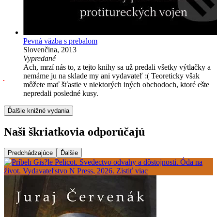
Pevná väzba s prebalom
Slovenčina, 2013
Vypredané
Ach, mrzí nás to, z tejto knihy sa už predali všetky výtlačky a
nemáme ju na sklade my ani vydavateľ :( Teoreticky však
môžete mať šťastie v niektorých iných obchodoch, ktoré ešte
nepredali posledné kusy.
Ďalšie knižné vydania
Naši škriatkovia odporúčajú
Predchádzajúce
Ďalšie