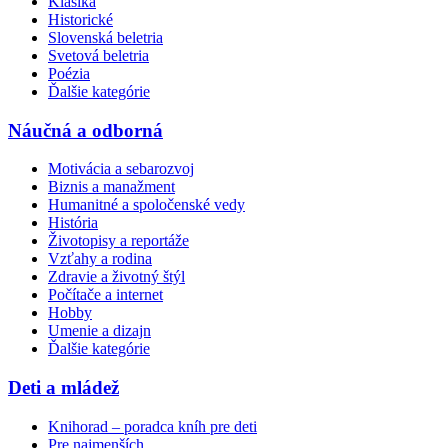
Klasika
Historické
Slovenská beletria
Svetová beletria
Poézia
Ďalšie kategórie
Náučná a odborná
Motivácia a sebarozvoj
Biznis a manažment
Humanitné a spoločenské vedy
História
Životopisy a reportáže
Vzťahy a rodina
Zdravie a životný štýl
Počítače a internet
Hobby
Umenie a dizajn
Ďalšie kategórie
Deti a mládež
Knihorad – poradca kníh pre deti
Pre najmenších