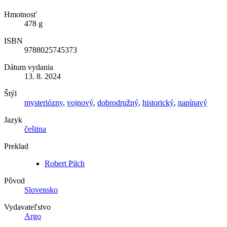
Hmotnosť
478 g
ISBN
9788025745373
Dátum vydania
13. 8. 2024
Štýl
mysteriózny
,
vojnový
,
dobrodružný
,
historický
,
napínavý
Jazyk
čeština
Preklad
Robert Pilch
Pôvod
Slovensko
Vydavateľstvo
Argo