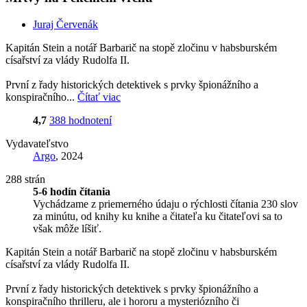
Juraj Červenák
Kapitán Stein a notář Barbarič na stopě zločinu v habsburském
císařství za vlády Rudolfa II.
První z řady historických detektivek s prvky špionážního a
konspiračního...
Čítať viac
4,7
388 hodnotení
Vydavateľstvo
Argo
, 2024
288 strán
5-6 hodín čítania
Vychádzame z priemerného údaju o rýchlosti čítania 230 slov
za minútu, od knihy ku knihe a čitateľa ku čitateľovi sa to
však môže líšiť.
Kapitán Stein a notář Barbarič na stopě zločinu v habsburském
císařství za vlády Rudolfa II.
První z řady historických detektivek s prvky špionážního a
konspiračního thrilleru, ale i hororu a mysteriózního či