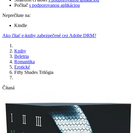
Počítač
s podporovanou aplikáciou
Neprečítate na:
Kindle
Ako čítať e-knihy zabezpečené cez Adobe DRM?
Knihy
Beletria
Romantika
Erotické
Fifty Shades Trilógia
Čítaná