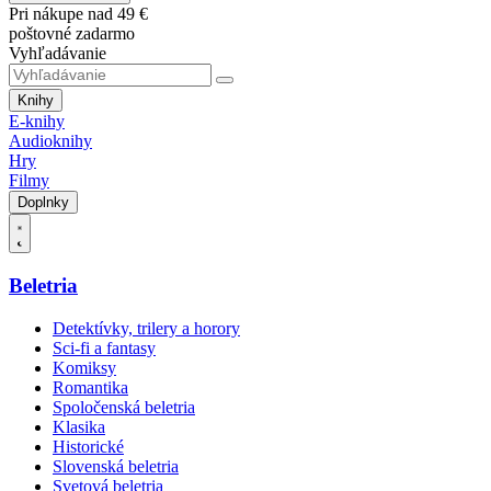
Pri nákupe nad 49 €
poštovné zadarmo
Vyhľadávanie
Knihy
E-knihy
Audioknihy
Hry
Filmy
Doplnky
Beletria
Detektívky, trilery a horory
Sci-fi a fantasy
Komiksy
Romantika
Spoločenská beletria
Klasika
Historické
Slovenská beletria
Svetová beletria