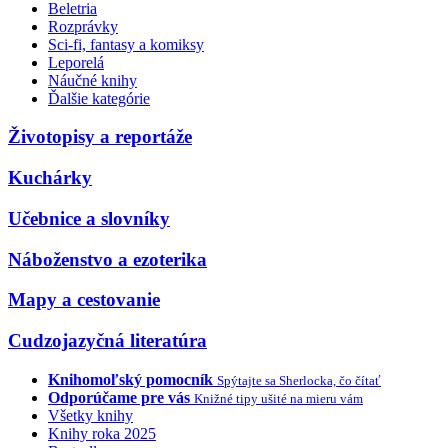
Beletria
Rozprávky
Sci-fi, fantasy a komiksy
Leporelá
Náučné knihy
Ďalšie kategórie
Životopisy a reportáže
Kuchárky
Učebnice a slovníky
Náboženstvo a ezoterika
Mapy a cestovanie
Cudzojazyčná literatúra
Knihomoľský pomocník
Spýtajte sa Sherlocka, čo čítať
Odporúčame pre vás
Knižné tipy ušité na mieru vám
Všetky knihy
Knihy roka 2025