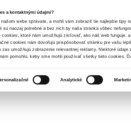
es a kontaktnými údajmi?
našom webe správate, a mohli vám zobraziť tie najlepšie tipy n
é sú naozaj potrebné a bez nich by naša stránka vôbec nefung
 cookies, ktoré nám umožňujú zisťovať, ako náš web funguje, a 
ačné cookies nám dovoľujú prispôsobovať stránku pre vašu lepši
zas umožňujú zobrazenie relevantnej reklamy. Niektoré údaje z
y nám pomohlo, keby sme mohli používať všetky tieto cookies. 
ersonalizačné
Analytické
Marketi