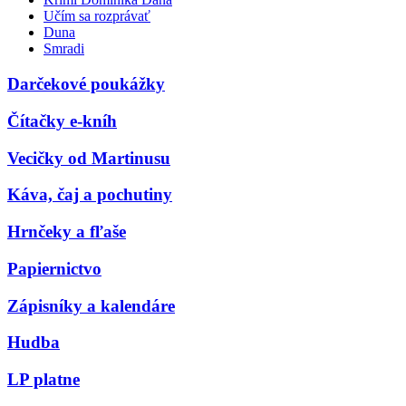
Učím sa rozprávať
Duna
Smradi
Darčekové poukážky
Čítačky e-kníh
Vecičky od Martinusu
Káva, čaj a pochutiny
Hrnčeky a fľaše
Papiernictvo
Zápisníky a kalendáre
Hudba
LP platne