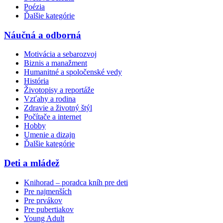
Poézia
Ďalšie kategórie
Náučná a odborná
Motivácia a sebarozvoj
Biznis a manažment
Humanitné a spoločenské vedy
História
Životopisy a reportáže
Vzťahy a rodina
Zdravie a životný štýl
Počítače a internet
Hobby
Umenie a dizajn
Ďalšie kategórie
Deti a mládež
Knihorad – poradca kníh pre deti
Pre najmenších
Pre prvákov
Pre pubertiakov
Young Adult