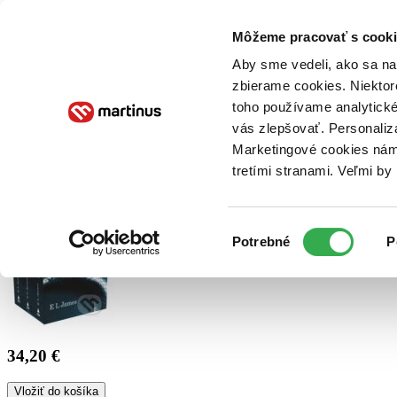
Doručenie
Kníhkupectvá
Knihovrátok
Poukážky
Knižný blog
Kontakt
Môžeme pracovať s cooki
Aby sme vedeli, ako sa na 
zbierame cookies. Niektor
E-knihy
Audioknihy
Hry
Filmy
Knihy
Doplnky
toho používame analytické
vás zlepšovať. Personaliz
Vyhľadávanie
Marketingové cookies nám 
tretími stranami. Veľmi b
Prihlásiť
Výber
Potrebné
P
súhlasu
34,20 €
Vložiť do košíka