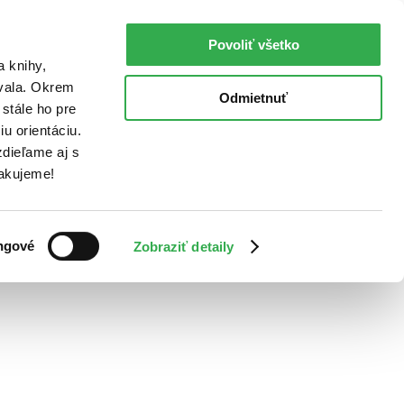
Povoliť všetko
a knihy,
ovala. Okrem
Odmietnuť
stále ho pre
u orientáciu.
dieľame aj s
Ďakujeme!
ngové
Zobraziť detaily