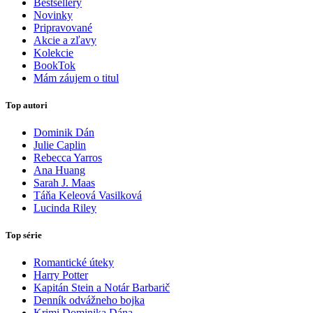
Bestsellery
Novinky
Pripravované
Akcie a zľavy
Kolekcie
BookTok
Mám záujem o titul
Top autori
Dominik Dán
Julie Caplin
Rebecca Yarros
Ana Huang
Sarah J. Maas
Táňa Keleová Vasilková
Lucinda Riley
Top série
Romantické úteky
Harry Potter
Kapitán Stein a Notár Barbarič
Denník odvážneho bojka
Krimi Dominika Dána