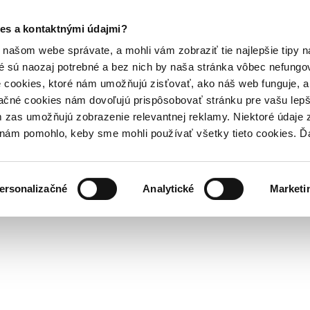
es a kontaktnými údajmi?
našom webe správate, a mohli vám zobraziť tie najlepšie tipy n
é sú naozaj potrebné a bez nich by naša stránka vôbec nefung
 cookies, ktoré nám umožňujú zisťovať, ako náš web funguje, a 
ačné cookies nám dovoľujú prispôsobovať stránku pre vašu lepši
zas umožňujú zobrazenie relevantnej reklamy. Niektoré údaje z
y nám pomohlo, keby sme mohli používať všetky tieto cookies. 
ersonalizačné
Analytické
Marketi