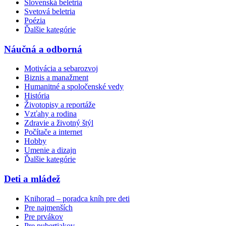
Slovenská beletria
Svetová beletria
Poézia
Ďalšie kategórie
Náučná a odborná
Motivácia a sebarozvoj
Biznis a manažment
Humanitné a spoločenské vedy
História
Životopisy a reportáže
Vzťahy a rodina
Zdravie a životný štýl
Počítače a internet
Hobby
Umenie a dizajn
Ďalšie kategórie
Deti a mládež
Knihorad – poradca kníh pre deti
Pre najmenších
Pre prvákov
Pre pubertiakov