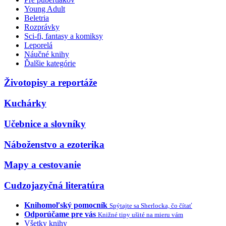
Young Adult
Beletria
Rozprávky
Sci-fi, fantasy a komiksy
Leporelá
Náučné knihy
Ďalšie kategórie
Životopisy a reportáže
Kuchárky
Učebnice a slovníky
Náboženstvo a ezoterika
Mapy a cestovanie
Cudzojazyčná literatúra
Knihomoľský pomocník
Spýtajte sa Sherlocka, čo čítať
Odporúčame pre vás
Knižné tipy ušité na mieru vám
Všetky knihy