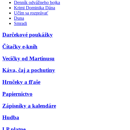
Denník odvážneho bojka
Krimi Dominika Dána
Učím sa rozprávať
Duna
Smradi
Darčekové poukážky
Čítačky e-kníh
Vecičky od Martinusu
Káva, čaj a pochutiny
Hrnčeky a fľaše
Papiernictvo
Zápisníky a kalendáre
Hudba
LP platne