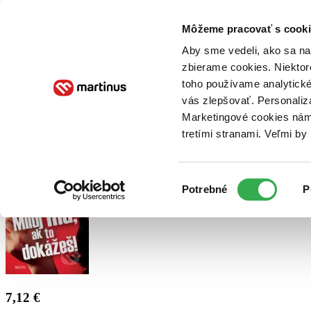
Doručenie
Kníhkupectvá
Knihovrátok
Poukážky
Knižný blog
Kontakt
Môžeme pracovať s cooki
Aby sme vedeli, ako sa na 
zbierame cookies. Niektor
E-knihy
Audioknihy
Hry
Filmy
Knihy
Doplnky
toho používame analytické
vás zlepšovať. Personaliz
Vyhľadávanie
Marketingové cookies nám 
tretími stranami. Veľmi b
Prihlásiť
Výber
Potrebné
P
súhlasu
7,12 €