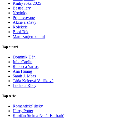
Knihy roka 2025
Bestsellery
Novinky
Pripravované
Akcie a zľavy
Kolekcie
BookTok
Mám záujem o titul
Top autori
Dominik Dán
Julie Caplin
Rebecca Yarros
Ana Huang
Sarah J. Maas
Táňa Keleová Vasilková
Lucinda Riley
Top série
Romantické úteky
Harry Potter
Kapitán Stein a Notár Barbarič