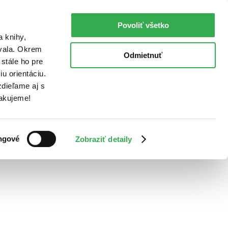
Povoliť všetko
a knihy,
ovala. Okrem
Odmietnuť
stále ho pre
u orientáciu.
dieľame aj s
Ďakujeme!
ngové
Zobraziť detaily