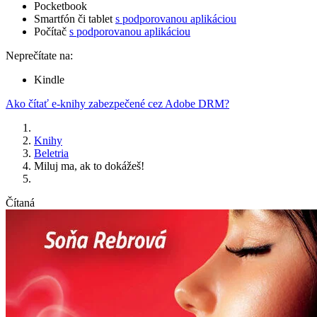
Pocketbook
Smartfón či tablet
s podporovanou aplikáciou
Počítač
s podporovanou aplikáciou
Neprečítate na:
Kindle
Ako čítať e-knihy zabezpečené cez Adobe DRM?
Knihy
Beletria
Miluj ma, ak to dokážeš!
Čítaná