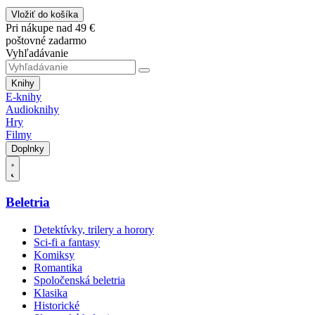
Vložiť do košíka
Pri nákupe nad 49 €
poštovné zadarmo
Vyhľadávanie
Knihy
E-knihy
Audioknihy
Hry
Filmy
Doplnky
Beletria
Detektívky, trilery a horory
Sci-fi a fantasy
Komiksy
Romantika
Spoločenská beletria
Klasika
Historické