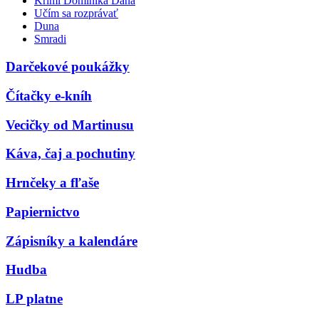
Krimi Dominika Dána
Učím sa rozprávať
Duna
Smradi
Darčekové poukážky
Čítačky e-kníh
Vecičky od Martinusu
Káva, čaj a pochutiny
Hrnčeky a fľaše
Papiernictvo
Zápisníky a kalendáre
Hudba
LP platne