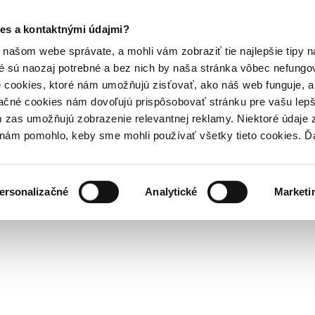
es a kontaktnými údajmi?
našom webe správate, a mohli vám zobraziť tie najlepšie tipy n
é sú naozaj potrebné a bez nich by naša stránka vôbec nefung
 cookies, ktoré nám umožňujú zisťovať, ako náš web funguje, a 
ačné cookies nám dovoľujú prispôsobovať stránku pre vašu lepši
zas umožňujú zobrazenie relevantnej reklamy. Niektoré údaje z
y nám pomohlo, keby sme mohli používať všetky tieto cookies. 
ersonalizačné
Analytické
Marketi