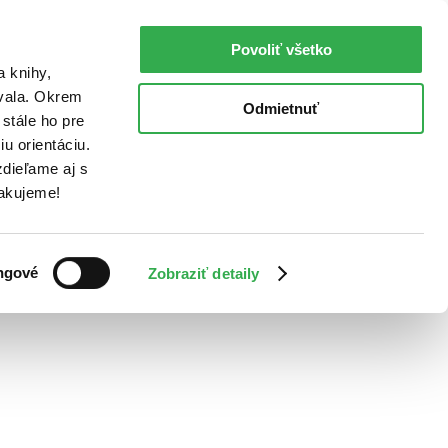
Povoliť všetko
a knihy,
ovala. Okrem
Odmietnuť
stále ho pre
u orientáciu.
dieľame aj s
Ďakujeme!
ngové
Zobraziť detaily