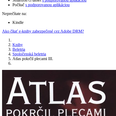
Smartfón či tablet
s podporovanou aplikáciou
Počítač
s podporovanou aplikáciou
Neprečítate na:
Kindle
Ako čítať e-knihy zabezpečené cez Adobe DRM?
Knihy
Beletria
Spoločenská beletria
Atlas pokrčil plecami III.