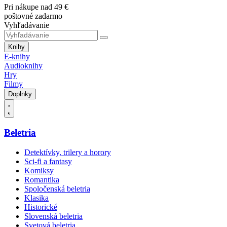
Pri nákupe nad 49 €
poštovné zadarmo
Vyhľadávanie
Knihy
E-knihy
Audioknihy
Hry
Filmy
Doplnky
Beletria
Detektívky, trilery a horory
Sci-fi a fantasy
Komiksy
Romantika
Spoločenská beletria
Klasika
Historické
Slovenská beletria
Svetová beletria