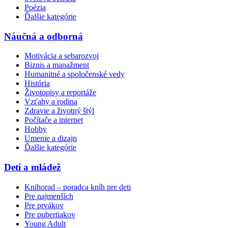
Poézia
Ďalšie kategórie
Náučná a odborná
Motivácia a sebarozvoj
Biznis a manažment
Humanitné a spoločenské vedy
História
Životopisy a reportáže
Vzťahy a rodina
Zdravie a životný štýl
Počítače a internet
Hobby
Umenie a dizajn
Ďalšie kategórie
Deti a mládež
Knihorad – poradca kníh pre deti
Pre najmenších
Pre prvákov
Pre pubertiakov
Young Adult