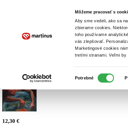
Doručenie
Kníhkupectvá
Knihovrátok
Poukážky
Knižný blog
Kontakt
Môžeme pracovať s cooki
Aby sme vedeli, ako sa na 
zbierame cookies. Niektor
E-knihy
Audioknihy
Hry
Filmy
Knihy
Doplnky
toho používame analytické
vás zlepšovať. Personaliz
Vyhľadávanie
Marketingové cookies nám 
tretími stranami. Veľmi b
Prihlásiť
Výber
Potrebné
P
súhlasu
12,30 €