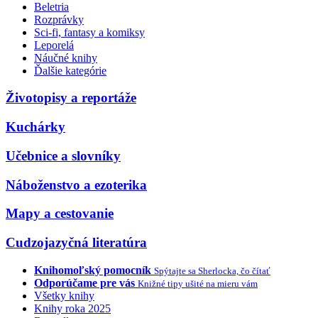
Beletria
Rozprávky
Sci-fi, fantasy a komiksy
Leporelá
Náučné knihy
Ďalšie kategórie
Životopisy a reportáže
Kuchárky
Učebnice a slovníky
Náboženstvo a ezoterika
Mapy a cestovanie
Cudzojazyčná literatúra
Knihomoľský pomocník
Spýtajte sa Sherlocka, čo čítať
Odporúčame pre vás
Knižné tipy ušité na mieru vám
Všetky knihy
Knihy roka 2025