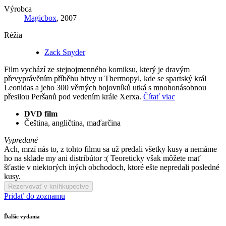
Výrobca
Magicbox
, 2007
Réžia
Zack Snyder
Film vychází ze stejnojmenného komiksu, který je dravým
převyprávěním příběhu bitvy u Thermopyl, kde se spartský král
Leonidas a jeho 300 věrných bojovníků utká s mnohonásobnou
přesilou Peršanů pod vedením krále Xerxa.
Čítať viac
DVD film
Čeština, angličtina, maďarčina
Vypredané
Ach, mrzí nás to, z tohto filmu sa už predali všetky kusy a nemáme
ho na sklade my ani distribútor :( Teoreticky však môžete mať
šťastie v niektorých iných obchodoch, ktoré ešte nepredali posledné
kusy.
Rezervovať v kníhkupectve
Pridať do zoznamu
Ďalšie vydania