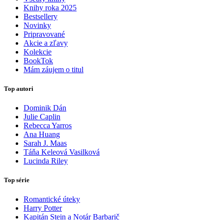
Knihy roka 2025
Bestsellery
Novinky
Pripravované
Akcie a zľavy
Kolekcie
BookTok
Mám záujem o titul
Top autori
Dominik Dán
Julie Caplin
Rebecca Yarros
Ana Huang
Sarah J. Maas
Táňa Keleová Vasilková
Lucinda Riley
Top série
Romantické úteky
Harry Potter
Kapitán Stein a Notár Barbarič