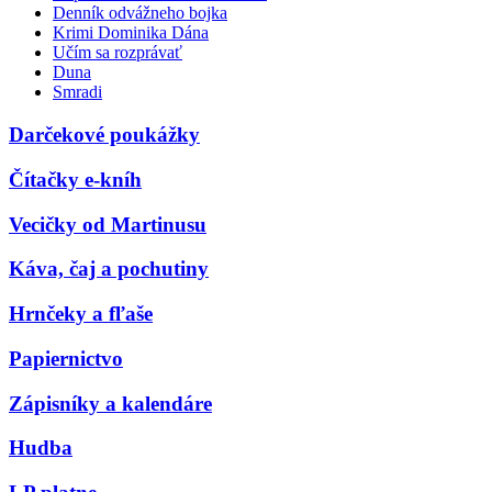
Denník odvážneho bojka
Krimi Dominika Dána
Učím sa rozprávať
Duna
Smradi
Darčekové poukážky
Čítačky e-kníh
Vecičky od Martinusu
Káva, čaj a pochutiny
Hrnčeky a fľaše
Papiernictvo
Zápisníky a kalendáre
Hudba