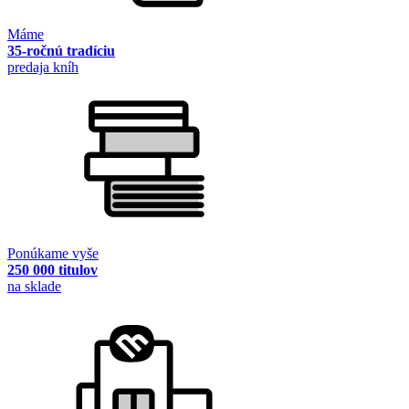
Máme
35-ročnú tradíciu
predaja kníh
Ponúkame vyše
250 000 titulov
na sklade