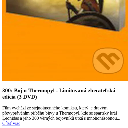
300: Boj u Thermopyl - Limitovaná zberateľská
edícia (3 DVD)
Film vychází ze stejnojmenného komiksu, který je dravým
převyprávěním příběhu bitvy u Thermopyl, kde se spartský král
Leonidas a jeho 300 věrných bojovníků utká s mnohonásobnou...
Čítať viac