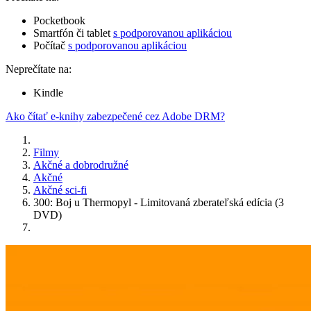
Pocketbook
Smartfón či tablet
s podporovanou aplikáciou
Počítač
s podporovanou aplikáciou
Neprečítate na:
Kindle
Ako čítať e-knihy zabezpečené cez Adobe DRM?
Filmy
Akčné a dobrodružné
Akčné
Akčné sci-fi
300: Boj u Thermopyl - Limitovaná zberateľská edícia (3
DVD)