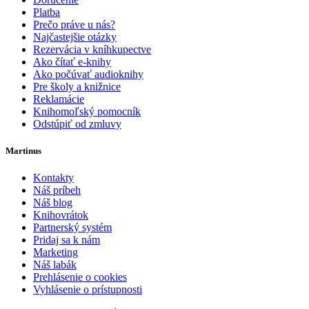
Platba
Prečo práve u nás?
Najčastejšie otázky
Rezervácia v kníhkupectve
Ako čítať e-knihy
Ako počúvať audioknihy
Pre školy a knižnice
Reklamácie
Knihomoľský pomocník
Odstúpiť od zmluvy
Martinus
Kontakty
Náš príbeh
Náš blog
Knihovrátok
Partnerský systém
Pridaj sa k nám
Marketing
Náš labák
Prehlásenie o cookies
Vyhlásenie o prístupnosti