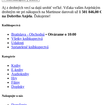
Aj z drobných vecí sa dajú urobiť veľké. Vďaka vašim Anjelským
drobným ste pri nákupoch na Martinuse darovali už
1 501 846,00 €
na Dobrého Anjela
. Ďakujeme!
Kníhkupectvá
Bratislava - Obchodná
• Otvárame o 10:00
Všetky kníhkupectvá
Udalosti
Spriatelené kníhkupectvá
Kategórie
Knihy
E-knihy
Audioknihy
Hry
Filmy
Doplnky
Nakupujte u nás
Doručenie