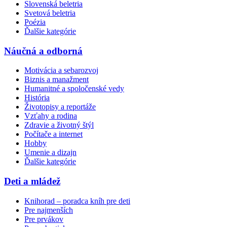
Slovenská beletria
Svetová beletria
Poézia
Ďalšie kategórie
Náučná a odborná
Motivácia a sebarozvoj
Biznis a manažment
Humanitné a spoločenské vedy
História
Životopisy a reportáže
Vzťahy a rodina
Zdravie a životný štýl
Počítače a internet
Hobby
Umenie a dizajn
Ďalšie kategórie
Deti a mládež
Knihorad – poradca kníh pre deti
Pre najmenších
Pre prvákov