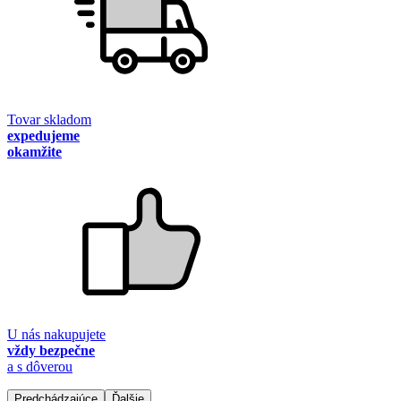
Tovar skladom
expedujeme
okamžite
U nás nakupujete
vždy bezpečne
a s dôverou
Predchádzajúce
Ďalšie