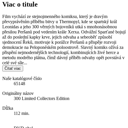
Viac o titule
Film vychází ze stejnojmenného komiksu, který je dravým
převyprávěním příběhu bitvy u Thermopyl, kde se spartský král
Leonidas a jeho 300 věrných bojovníků utká s mnohonásobnou
přesilou Peršanů pod vedením krále Xerxa. Odvážní Sparťané bojují
až do poslední kapky krve, jejich odvaha a sebeoběť způsobí
sjednocení Řeků, motivuje k porážce Peršanů a přispěje rozvoji
demokracie na Peloponéském poloostrově. Slavný komiks ožívá za
přispění nejmodernějších technologií, kombinujících živé herce a
metodu modrého plátna, čímž dávný příběh odvahy opět povstává v
celé své síle...
Čítať viac
Naše katalógové číslo
65148
Originálny názov
300 Limited Collectors Edition
Dĺžka
112 min.