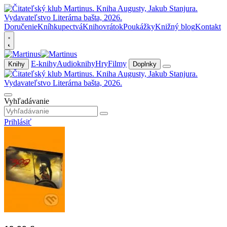
Doručenie
Kníhkupectvá
Knihovrátok
Poukážky
Knižný blog
Kontakt
E-knihy
Audioknihy
Hry
Filmy
Knihy
Doplnky
Vyhľadávanie
Prihlásiť