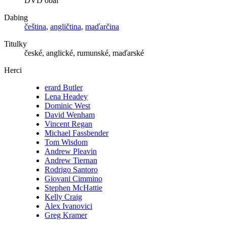
DVD obal
Dabing
čeština
,
angličtina
,
maďarčina
Titulky
české, anglické, rumunské, maďarské
Herci
erard Butler
Lena Headey
Dominic West
David Wenham
Vincent Regan
Michael Fassbender
Tom Wisdom
Andrew Pleavin
Andrew Tiernan
Rodrigo Santoro
Giovani Cimmino
Stephen McHattie
Kelly Craig
Alex Ivanovici
Greg Kramer