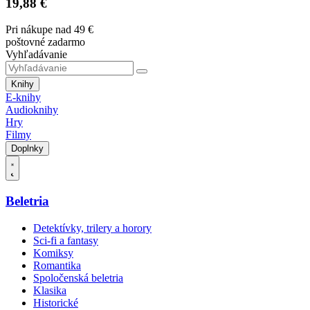
19,88 €
Pri nákupe nad 49 €
poštovné zadarmo
Vyhľadávanie
Knihy
E-knihy
Audioknihy
Hry
Filmy
Doplnky
Beletria
Detektívky, trilery a horory
Sci-fi a fantasy
Komiksy
Romantika
Spoločenská beletria
Klasika
Historické