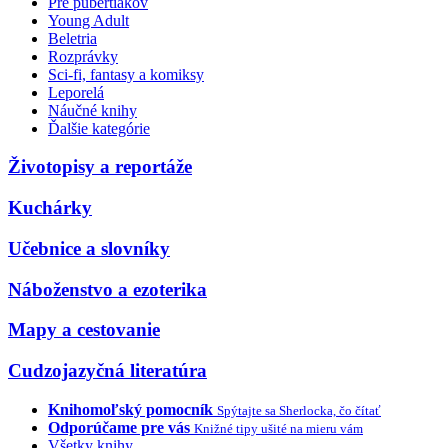
Pre pubertiakov
Young Adult
Beletria
Rozprávky
Sci-fi, fantasy a komiksy
Leporelá
Náučné knihy
Ďalšie kategórie
Životopisy a reportáže
Kuchárky
Učebnice a slovníky
Náboženstvo a ezoterika
Mapy a cestovanie
Cudzojazyčná literatúra
Knihomoľský pomocník
Spýtajte sa Sherlocka, čo čítať
Odporúčame pre vás
Knižné tipy ušité na mieru vám
Všetky knihy