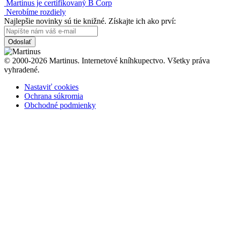
Martinus je certifikovaný B Corp
Nerobíme rozdiely
Najlepšie novinky sú tie knižné. Získajte ich ako prví:
Odoslať
© 2000-2026 Martinus. Internetové kníhkupectvo. Všetky práva
vyhradené.
Nastaviť cookies
Ochrana súkromia
Obchodné podmienky