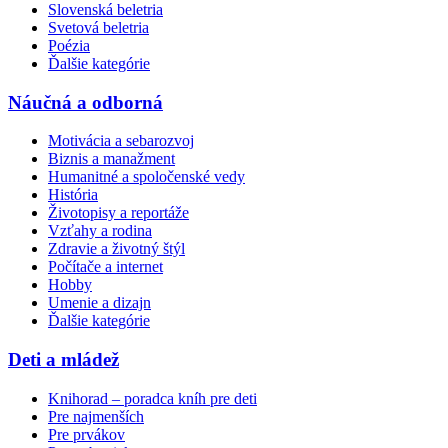
Slovenská beletria
Svetová beletria
Poézia
Ďalšie kategórie
Náučná a odborná
Motivácia a sebarozvoj
Biznis a manažment
Humanitné a spoločenské vedy
História
Životopisy a reportáže
Vzťahy a rodina
Zdravie a životný štýl
Počítače a internet
Hobby
Umenie a dizajn
Ďalšie kategórie
Deti a mládež
Knihorad – poradca kníh pre deti
Pre najmenších
Pre prvákov