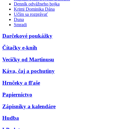
Denník odvážneho bojka
Krimi Dominika Dána
Učím sa rozprávať
Duna
Smradi
Darčekové poukážky
Čítačky e-kníh
Vecičky od Martinusu
Káva, čaj a pochutiny
Hrnčeky a fľaše
Papiernictvo
Zápisníky a kalendáre
Hudba