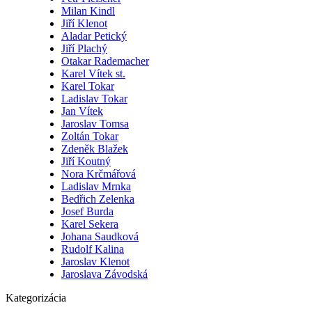
Milan Kindl
Jiří Klenot
Aladar Petický
Jiří Plachý
Otakar Rademacher
Karel Vítek st.
Karel Tokar
Ladislav Tokar
Jan Vítek
Jaroslav Tomsa
Zoltán Tokar
Zdeněk Blažek
Jiří Koutný
Nora Krčmářová
Ladislav Mrnka
Bedřich Zelenka
Josef Burda
Karel Sekera
Johana Saudková
Rudolf Kalina
Jaroslav Klenot
Jaroslava Závodská
Kategorizácia