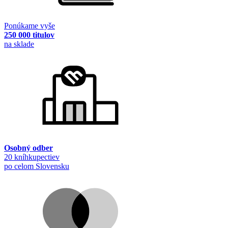
Ponúkame vyše
250 000 titulov
na sklade
Osobný odber
20 kníhkupectiev
po celom Slovensku