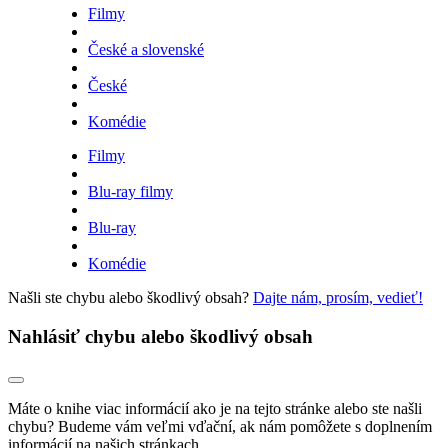
Filmy
České a slovenské
České
Komédie
Filmy
Blu-ray filmy
Blu-ray
Komédie
Našli ste chybu alebo škodlivý obsah?
Dajte nám, prosím, vedieť!
Nahlásiť chybu alebo škodlivý obsah
Máte o knihe viac informácií ako je na tejto stránke alebo ste našli
chybu? Budeme vám veľmi vďační, ak nám pomôžete s doplnením
informácií na našich stránkach.