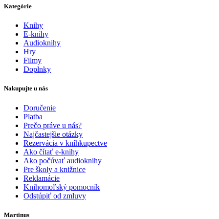
Kategórie
Knihy
E-knihy
Audioknihy
Hry
Filmy
Doplnky
Nakupujte u nás
Doručenie
Platba
Prečo práve u nás?
Najčastejšie otázky
Rezervácia v kníhkupectve
Ako čítať e-knihy
Ako počúvať audioknihy
Pre školy a knižnice
Reklamácie
Knihomoľský pomocník
Odstúpiť od zmluvy
Martinus