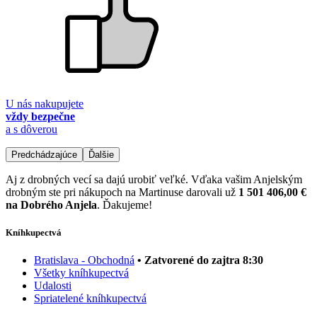
U nás nakupujete
vždy bezpečne
a s dôverou
Predchádzajúce
Ďalšie
Aj z drobných vecí sa dajú urobiť veľké. Vďaka vašim Anjelským
drobným ste pri nákupoch na Martinuse darovali už
1 501 406,00 €
na Dobrého Anjela
. Ďakujeme!
Kníhkupectvá
Bratislava - Obchodná
• Zatvorené do zajtra 8:30
Všetky kníhkupectvá
Udalosti
Spriatelené kníhkupectvá