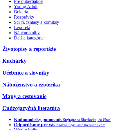
Pre pubertiakov
Young Adult
Beletria
Rozprávky
Sci-fi, fantasy a komiksy
Leporelá
Náučné knihy
Ďalšie kategórie
Životopisy a reportáže
Kuchárky
Učebnice a slovníky
Náboženstvo a ezoterika
Mapy a cestovanie
Cudzojazyčná literatúra
Knihomoľský pomocník
Spýtajte sa Sherlocka, čo čítať
Odporúčame pre vás
Knižné tipy ušité na mieru vám
Všetky knihy