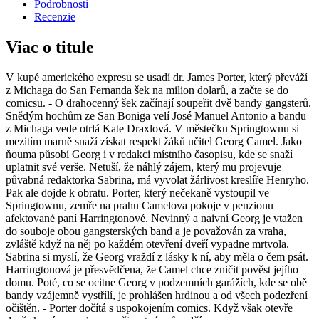
Podrobnosti
Recenzie
Viac o titule
V kupé amerického expresu se usadí dr. James Porter, který převáží
z Michaga do San Fernanda šek na milion dolarů, a začte se do
comicsu. - O drahocenný šek začínají soupeřit dvě bandy gangsterů.
Snědým hochům ze San Boniga velí José Manuel Antonio a bandu
z Michaga vede otrlá Kate Draxlová. V městečku Springtownu si
mezitím marně snaží získat respekt žáků učitel Georg Camel. Jako
ňouma působí Georg i v redakci místního časopisu, kde se snaží
uplatnit své verše. Netuší, že náhlý zájem, který mu projevuje
půvabná redaktorka Sabrina, má vyvolat žárlivost kreslíře Henryho.
Pak ale dojde k obratu. Porter, který nečekaně vystoupil ve
Springtownu, zemře na prahu Camelova pokoje v penzionu
afektované paní Harringtonové. Nevinný a naivní Georg je vtažen
do souboje obou gangsterských band a je považován za vraha,
zvláště když na něj po každém otevření dveří vypadne mrtvola.
Sabrina si myslí, že Georg vraždí z lásky k ní, aby měla o čem psát.
Harringtonová je přesvědčena, že Camel chce zničit pověst jejího
domu. Poté, co se ocitne Georg v podzemních garážích, kde se obě
bandy vzájemně vystřílí, je prohlášen hrdinou a od všech podezření
očištěn. - Porter dočítá s uspokojením comics. Když však otevře