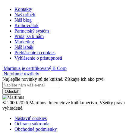
Kontakty
Náš príbeh
Náš blog
Knihovrátok
Partnerský systém
Pridaj sa k nám
Marketing
Náš labák
Prehlásenie o cookies
Vyhlásenie o prístupnosti
Martinus je certifikovaný B Corp
Nerobíme rozdiely
Najlepšie novinky sú tie knižné. Získajte ich ako prví:
Odoslať
© 2000-2026 Martinus. Internetové kníhkupectvo. Všetky práva
vyhradené.
Nastaviť cookies
Ochrana súkromia
Obchodné podmienky