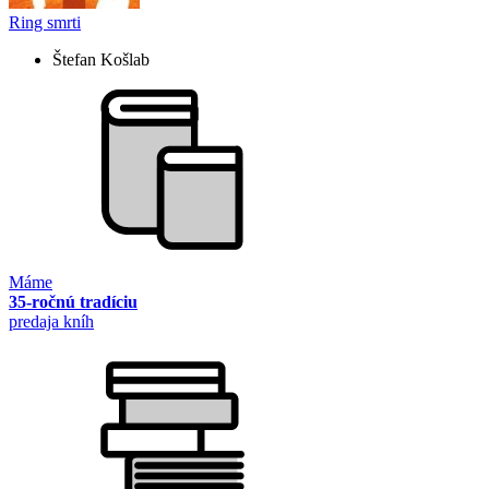
Ring smrti
Štefan Košlab
Máme
35-ročnú tradíciu
predaja kníh