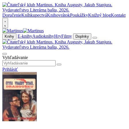
Doručenie
Kníhkupectvá
Knihovrátok
Poukážky
Knižný blog
Kontakt
E-knihy
Audioknihy
Hry
Filmy
Knihy
Doplnky
Vyhľadávanie
Prihlásiť