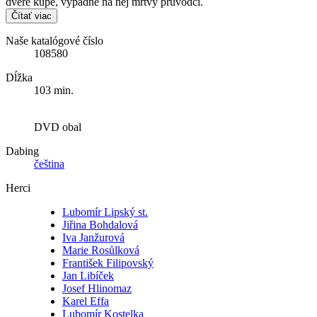
dveře kupé, vypadne na něj mrtvý průvodčí.
Čítať viac
Naše katalógové číslo
108580
Dĺžka
103 min.
DVD obal
Dabing
čeština
Herci
Lubomír Lipský st.
Jiřina Bohdalová
Iva Janžurová
Marie Rosůlková
František Filipovský
Jan Libíček
Josef Hlinomaz
Karel Effa
Lubomír Kostelka