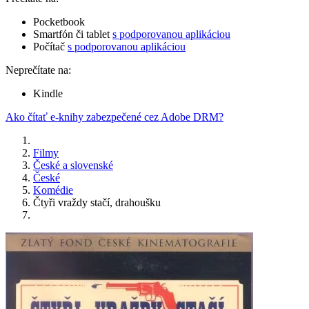
Pocketbook
Smartfón či tablet
s podporovanou aplikáciou
Počítač
s podporovanou aplikáciou
Neprečítate na:
Kindle
Ako čítať e-knihy zabezpečené cez Adobe DRM?
Filmy
České a slovenské
České
Komédie
Čtyři vraždy stačí, drahoušku