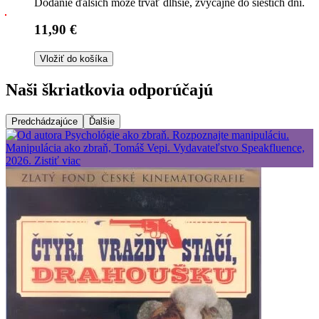
Dodanie ďalších môže trvať dlhšie, zvyčajne do šiestich dní.
11,90 €
Vložiť do košíka
Naši škriatkovia odporúčajú
Predchádzajúce
Ďalšie