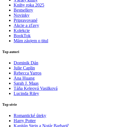
Knihy roka 2025
Bestsellery
Novinky
Pripravované
Akcie a zľavy
Kolekcie
BookTok
Mám záujem o titul
Top autori
Dominik Dán
Julie Caplin
Rebecca Yarros
Ana Huang
Sarah J. Maas
Táňa Keleová Vasilková
Lucinda Riley
Top série
Romantické úteky
Harry Potter
Kapitán Stein a Notár Barbarič