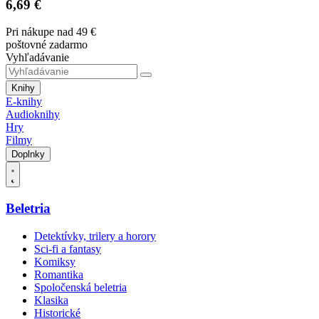
6,69 €
Pri nákupe nad 49 €
poštovné zadarmo
Vyhľadávanie
Knihy
E-knihy
Audioknihy
Hry
Filmy
Doplnky
Beletria
Detektívky, trilery a horory
Sci-fi a fantasy
Komiksy
Romantika
Spoločenská beletria
Klasika
Historické