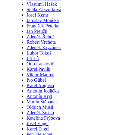
Vlastimil Hašek
Stella Zázvorková
Josef Kemr
Jaroslav Moučka
František Peterka
Jan Přeučil
Zdeněk Řehoř
Robert Vrchota
Zdeněk Kryzánek
Lubor Tokoš
Jiří Lír
Otto Lackovič
Karel Pavlík
Viktor Maurer
Ivo Gübel
Karel Augusta
Antonín Jedlička
Antonín Kryl
Martin Štěpánek
Oldřich Musil
Zdeněk Srstka
Kateřina Frýbová
Josef Engel
Karel Engel
Petr Fleischer