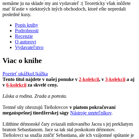
nemáme ju na sklade my ani vydavateľ :( Teoreticky však môžete
mať šťastie v niektorých iných obchodoch, ktoré ešte nepredali
posledné kusy.
Popis knihy
Podrobnosti
Recenzie
O autorovi
Vydavateľstvo
Viac o knihe
Pozrieť ukážku
Ukážka
Tento titul nájdete v našej ponuke v
2-kolekcii
, v
3-kolekcii
a aj
v
6-kolekcii
za skvelé ceny.
Láska a rodina. Zrada a pomsta.
Temné sily ohrozujú Tieňolovcov
v piatom pokračovaní
megaúspešnej tínedžerskej ságy
Nástroje smrteľníkov
.
Lilithine démonské čary zviazali milovaného Jacea s jej prekliatym
bratom Sebastianom. Jace sa tak stal poskokom démonov.
Tieňolovci sa snažia zničiť Sebastiana, ale ich vzájomné spútanie je