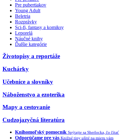
Pre pubertiakov
Young Adult
Beletria
Rozprávky
Sci-fi, fantasy a komiksy
Leporelá
Náučné knihy
Ďalšie kategórie
Životopisy a reportáže
Kuchárky
Učebnice a slovníky
Náboženstvo a ezoterika
Mapy a cestovanie
Cudzojazyčná literatúra
Knihomoľský pomocník
Spýtajte sa Sherlocka, čo čítať
Odporúčame pre vás
Knižné tipy ušité na mieru vám