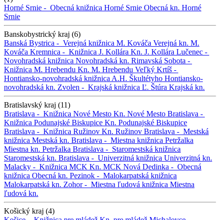
Horné Srnie -
Obecná knižnica Horné Srnie
Obecná kn. Horné
Srnie
Banskobystrický kraj (6)
Banská Bystrica -
Verejná knižnica M. Kováča
Verejná kn. M.
Kováča
Kremnica -
Knižnica J. Kollára
Kn. J. Kollára
Lučenec -
Novohradská knižnica
Novohradská kn.
Rimavská Sobota -
Knižnica M. Hrebendu
Kn. M. Hrebendu
Veľký Krtíš -
Hontiansko-novohradská knižnica A.H. Škultétyho
Hontiansko-
novohradská kn.
Zvolen -
Krajská knižnica Ľ. Štúra
Krajská kn.
Bratislavský kraj (11)
Bratislava -
Knižnica Nové Mesto
Kn. Nové Mesto
Bratislava -
Knižnica Podunajské Biskupice
Kn. Podunajské Biskupice
Bratislava -
Knižnica Ružinov
Kn. Ružinov
Bratislava -
Mestská
knižnica
Mestská kn.
Bratislava -
Miestna knižnica Petržalka
Miestna kn. Petržalka
Bratislava -
Staromestská knižnica
Staromestská kn.
Bratislava -
Univerzitná knižnica
Univerzitná kn.
Malacky -
Knižnica MCK
Kn. MCK
Nová Dedinka -
Obecná
knižnica
Obecná kn.
Pezinok -
Malokarpatská knižnica
Malokarpatská kn.
Zohor -
Miestna ľudová knižnica
Miestna
ľudová kn.
Košický kraj (4)
Košice -
Knižnica pre mládež
Kn. pre mládež
Michalovce -