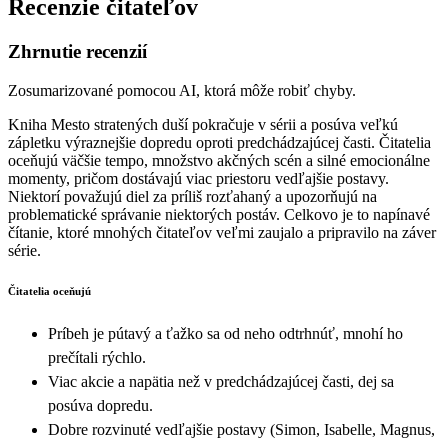
Recenzie čitateľov
Zhrnutie recenzií
Zosumarizované pomocou AI, ktorá môže robiť chyby.
Kniha Mesto stratených duší pokračuje v sérii a posúva veľkú
zápletku výraznejšie dopredu oproti predchádzajúcej časti. Čitatelia
oceňujú väčšie tempo, množstvo akčných scén a silné emocionálne
momenty, pričom dostávajú viac priestoru vedľajšie postavy.
Niektorí považujú diel za príliš rozťahaný a upozorňujú na
problematické správanie niektorých postáv. Celkovo je to napínavé
čítanie, ktoré mnohých čitateľov veľmi zaujalo a pripravilo na záver
série.
Čitatelia oceňujú
Príbeh je pútavý a ťažko sa od neho odtrhnúť, mnohí ho
prečítali rýchlo.
Viac akcie a napätia než v predchádzajúcej časti, dej sa
posúva dopredu.
Dobre rozvinuté vedľajšie postavy (Simon, Isabelle, Magnus,