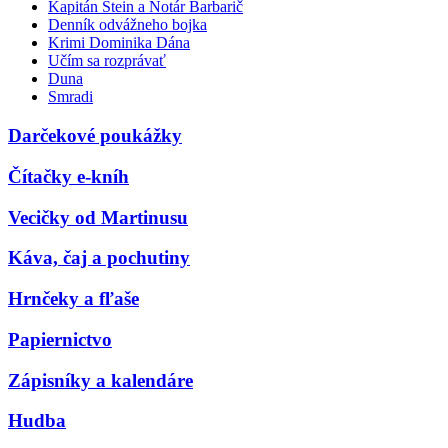
Kapitán Stein a Notár Barbarič
Denník odvážneho bojka
Krimi Dominika Dána
Učím sa rozprávať
Duna
Smradi
Darčekové poukážky
Čítačky e-kníh
Vecičky od Martinusu
Káva, čaj a pochutiny
Hrnčeky a fľaše
Papiernictvo
Zápisníky a kalendáre
Hudba