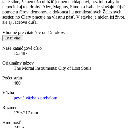
také silné, že nemôžu ublížiť jednému chlapcovi, bez toho aby to
nepocítil aj ten druhý. Alec, Magnus, Simon a Isabelle skúšajú nájsť
pomoc u férov, démonov, a dokonca i u nemilosrdných Železných
sestier, no Clary pracuje na vlastnú päsť. V stávke je nielen jej život,
ale aj Jaceova duša.
Vhodné pre čitateľov od 15 rokov.
Čítať viac
Naše katalógové číslo
153487
Originálny názov
The Mortal Instruments: City of Lost Souls
Počet strán
480
Väzba
pevná väzba s prebalom
Rozmer
139×217 mm
Hmotnosť
745 g