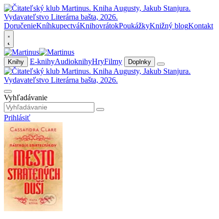
Doručenie
Kníhkupectvá
Knihovrátok
Poukážky
Knižný blog
Kontakt
E-knihy
Audioknihy
Hry
Filmy
Knihy
Doplnky
Vyhľadávanie
Prihlásiť