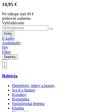
14,95 €
Pri nákupe nad 49 €
poštovné zadarmo
Vyhľadávanie
Knihy
E-knihy
Audioknihy
Hry
Filmy
Doplnky
Beletria
Detektívky, trilery a horory
Sci-fi a fantasy
Komiksy
Romantika
Spoločenská beletria
Klasika