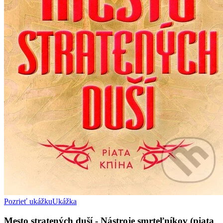
Pozrieť ukážku
Ukážka
Mesto stratených duší - Nástroje smrteľníkov (piata