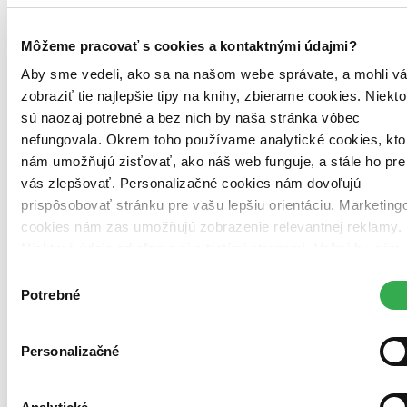
Trnavský kraj (7)
Dunajská Streda -
Žitnoostrovská knižnica
Žitnoostrovská kn.
Môžeme pracovať s cookies a kontaktnými údajmi?
Galanta -
Galantská knižnica
Galantská kn.
Hlohovec -
Mestská
knižnica
Mestská kn.
Senica -
Záhorská knižnica
Záhorská kn.
Aby sme vedeli, ako sa na našom webe správate, a mohli v
Sereď -
Mestská knižnica
Mestská kn.
Skalica -
Mestská knižnica
zobraziť tie najlepšie tipy na knihy, zbierame cookies. Niekto
Mestská kn.
Trnava -
Knižnica J. Fándlyho
Kn. J. Fándlyho
sú naozaj potrebné a bez nich by naša stránka vôbec
Žilinský kraj (6)
nefungovala. Okrem toho používame analytické cookies, kto
Čadca -
Kysucká knižnica
Kysucká kn.
Dolný Kubín -
Oravská
nám umožňujú zisťovať, ako náš web funguje, a stále ho pre
knižnica A. Habovštiaka
Oravská kn. A. Habovštiaka
Kysucké
Nové Mesto -
Mestská knižnica
Mestská kn.
Liptovský Mikuláš -
vás zlepšovať. Personalizačné cookies nám dovoľujú
Liptovská knižnica G. F. Belopotockého
Liptovská kn. G. F.
prispôsobovať stránku pre vašu lepšiu orientáciu. Marketing
Belopotockého
Martin -
Turčianska knižnica
Turčianska kn.
Žilina
cookies nám zas umožňujú zobrazenie relevantnej reklamy.
-
Krajská knižnica
Krajská kn.
Niektoré údaje zdieľame aj s tretími stranami. Veľmi by nám
Zdroj informácií:
Infogate.sk
. Údaje hovoria o tom, že kniha je v
pomohlo, keby sme mohli používať všetky tieto cookies.
Výber
evidencii danej knižnice, môže však už byť aktuálne požičaná. Tu
Ďakujeme!
nájdete
zoznam všetkých viac ako 200 slovenských knižníc
, o
Potrebné
súhlasu
ktorých máme údaje.
Ďalšie knižné vydania (4)
Personalizačné