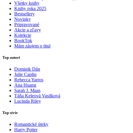
Všetky knihy
Knihy roka 2025
Bestsellery
Novinky
Pripravované
Akcie a zľavy
Kolekcie
BookTok
Mám záujem o titul
Top autori
Dominik Dán
Julie Caplin
Rebecca Yarros
Ana Huang
Sarah J. Maas
Táňa Keleová Vasilková
Lucinda Riley
Top série
Romantické úteky
Harry Potter