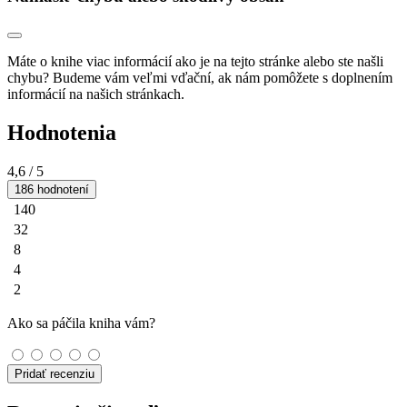
Máte o knihe viac informácií ako je na tejto stránke alebo ste našli
chybu? Budeme vám veľmi vďační, ak nám pomôžete s doplnením
informácií na našich stránkach.
Hodnotenia
4,6
/ 5
186 hodnotení
140
32
8
4
2
Ako sa páčila kniha vám?
Pridať recenziu