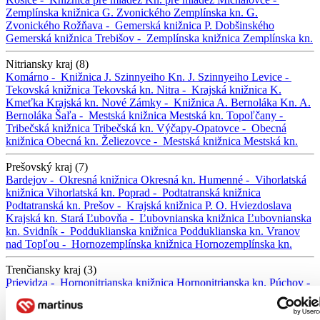
Zemplínska knižnica G. Zvonického
Zemplínska kn. G.
Zvonického
Rožňava -
Gemerská knižnica P. Dobšinského
Gemerská knižnica
Trebišov -
Zemplínska knižnica
Zemplínska kn.
Nitriansky kraj (8)
Komárno -
Knižnica J. Szinnyeiho
Kn. J. Szinnyeiho
Levice -
Tekovská knižnica
Tekovská kn.
Nitra -
Krajská knižnica K.
Kmeťka
Krajská kn.
Nové Zámky -
Knižnica A. Bernoláka
Kn. A.
Bernoláka
Šaľa -
Mestská knižnica
Mestská kn.
Topoľčany -
Tribečská knižnica
Tribečská kn.
Výčapy-Opatovce -
Obecná
knižnica
Obecná kn.
Želiezovce -
Mestská knižnica
Mestská kn.
Prešovský kraj (7)
Bardejov -
Okresná knižnica
Okresná kn.
Humenné -
Vihorlatská
knižnica
Vihorlatská kn.
Poprad -
Podtatranská knižnica
Podtatranská kn.
Prešov -
Krajská knižnica P. O. Hviezdoslava
Krajská kn.
Stará Ľubovňa -
Ľubovnianska knižnica
Ľubovnianska
kn.
Svidník -
Podduklianska knižnica
Podduklianska kn.
Vranov
nad Topľou -
Hornozemplínska knižnica
Hornozemplínska kn.
Trenčiansky kraj (3)
Prievidza -
Hornonitrianska knižnica
Hornonitrianska kn.
Púchov -
Mestská knižnica
Mestská kn.
Trenčín -
Verejná knižnica Michala
Rešetku
Verejná kn. M. Rešetku