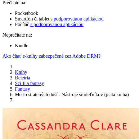
Prečítate na:
Pocketbook
Smartfón či tablet
s podporovanou aplikáciou
Počítač
s podporovanou aplikáciou
Neprečítate na:
Kindle
Ako čítať e-knihy zabezpečené cez Adobe DRM?
Knihy
Beletria
Sci-fi a fantasy
Fantasy
Mesto stratených duší - Nástroje smrteľníkov (piata kniha)