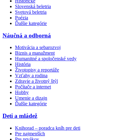
Historické
Slovenská beletria
Svetová beletria
Poézia
Ďalšie kategórie
Náučná a odborná
Motivácia a sebarozvoj
Biznis a manažment
Humanitné a spoločenské vedy
História
Životopisy a reportáže
Vzťahy a rodina
Zdravie a životný štýl
Počítače a internet
Hobby
Umenie a dizajn
Ďalšie kategórie
Deti a mládež
Knihorad – poradca kníh pre deti
Pre najmenších
Pre prvákov