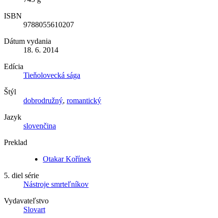
ISBN
9788055610207
Dátum vydania
18. 6. 2014
Edícia
Tieňolovecká sága
Štýl
dobrodružný
,
romantický
Jazyk
slovenčina
Preklad
Otakar Kořínek
5. diel série
Nástroje smrteľníkov
Vydavateľstvo
Slovart