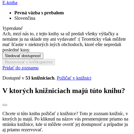
E-kniha
Pevná väzba s prebalom
Slovenčina
Vypredané
Ach, mrzí nás to, z tejto knihy sa už predali všetky výtlačky a
nemáme ju na sklade my ani vydavateľ :( Teoreticky však môžete
mať šťastie v niektorých iných obchodoch, ktoré ešte nepredali
posledné kusy.
Sledovať dostupnosť
Rezervovať v kníhkupectve
Pridať do zoznamu
Dostupné v
53 knižniciach
.
Požičať v knižnici
V ktorých knižniciach majú túto knihu?
Chcete si túto knihu požičať z knižnice? Toto je zoznam knižníc, v
ktorých ju majú. Po kliknutí na názov vás presmerujeme priamo na
stránku knižnice, kde si môžete overiť jej dostupnosť a prípadne ju
aj priamo rezervovať.