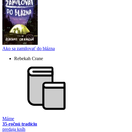
Ako sa zamilovať do blázna
Rebekah Crane
Máme
35-ročnú tradíciu
predaja kníh