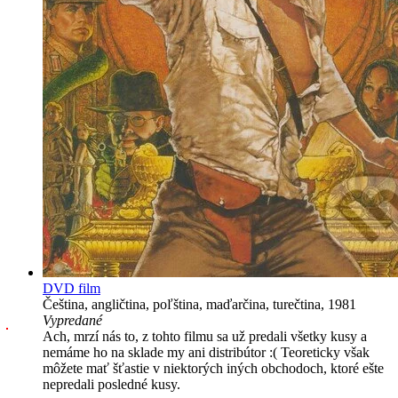
DVD film
Čeština, angličtina, poľština, maďarčina, turečtina, 1981
Vypredané
Ach, mrzí nás to, z tohto filmu sa už predali všetky kusy a
nemáme ho na sklade my ani distribútor :( Teoreticky však
môžete mať šťastie v niektorých iných obchodoch, ktoré ešte
nepredali posledné kusy.