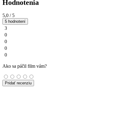
Hodnotenia
5,0
/ 5
5 hodnotení
3
0
0
0
0
Ako sa páčil film vám?
Pridať recenziu