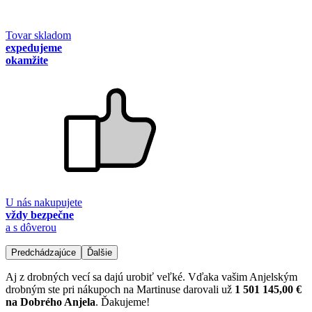
Tovar skladom
expedujeme
okamžite
U nás nakupujete
vždy bezpečne
a s dôverou
Predchádzajúce
Ďalšie
Aj z drobných vecí sa dajú urobiť veľké. Vďaka vašim Anjelským
drobným ste pri nákupoch na Martinuse darovali už
1 501 145,00 €
na Dobrého Anjela
. Ďakujeme!