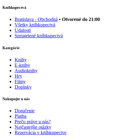
Kníhkupectvá
Bratislava - Obchodná
• Otvorené do 21:00
Všetky kníhkupectvá
Udalosti
Spriatelené kníhkupectvá
Kategórie
Knihy
E-knihy
Audioknihy
Hry
Filmy
Doplnky
Nakupujte u nás
Doručenie
Platba
Prečo práve u nás?
Najčastejšie otázky
Rezervácia v kníhkupectve