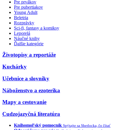
Pre prvákov
Pre pubertiakov
Young Adult
Beletria
Rozprávky
Sci-fi, fantasy a komiksy
Leporelá
Náučné knihy
Ďalšie kategórie
Životopisy a reportáže
Kuchárky
Učebnice a slovníky
Náboženstvo a ezoterika
Mapy a cestovanie
Cudzojazyčná literatúra
Knihomoľský pomocník
Spýtajte sa Sherlocka, čo čítať