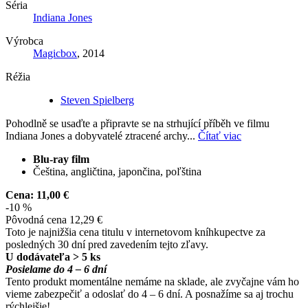
Séria
Indiana Jones
Výrobca
Magicbox
, 2014
Réžia
Steven Spielberg
Pohodlně se usaďte a připravte se na strhující příběh ve filmu
Indiana Jones a dobyvatelé ztracené archy...
Čítať viac
Blu-ray film
Čeština, angličtina, japončina, poľština
Cena:
11,00 €
-10 %
Pôvodná cena
12,29 €
Toto je najnižšia cena titulu v internetovom kníhkupectve za
posledných 30 dní pred zavedením tejto zľavy.
U dodávateľa > 5 ks
Posielame do 4 – 6 dní
Tento produkt momentálne nemáme na sklade, ale zvyčajne vám ho
vieme zabezpečiť a odoslať do 4 – 6 dní. A posnažíme sa aj trochu
rýchlejšie!