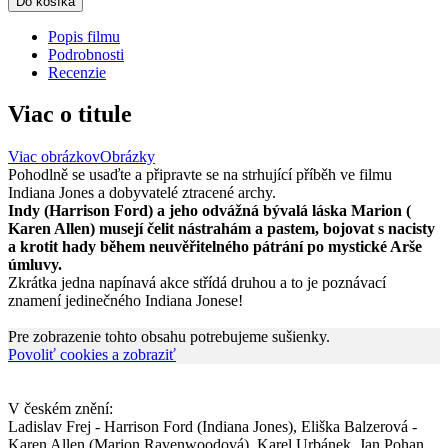
Do košíka
Popis filmu
Podrobnosti
Recenzie
Viac o titule
Viac obrázkov
Obrázky
Pohodlně se usaďte a připravte se na strhující příběh ve filmu
Indiana Jones a dobyvatelé ztracené archy.
Indy (Harrison Ford) a jeho odvážná bývalá láska Marion (
Karen Allen) musejí čelit nástrahám a pastem, bojovat s nacisty
a krotit hady během neuvěřitelného pátrání po mystické Arše
úmluvy.
Zkrátka jedna napínavá akce střídá druhou a to je poznávací
znamení jedinečného Indiana Jonese!
Pre zobrazenie tohto obsahu potrebujeme sušienky.
Povoliť cookies a zobraziť
V českém znění:
Ladislav Frej - Harrison Ford (Indiana Jones), Eliška Balzerová -
Karen Allen (Marion Ravenwoodová), Karel Urbánek, Jan Pohan,