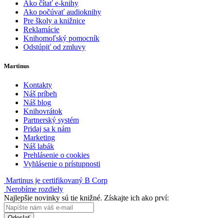
Ako čítať e-knihy
Ako počúvať audioknihy
Pre školy a knižnice
Reklamácie
Knihomoľský pomocník
Odstúpiť od zmluvy
Martinus
Kontakty
Náš príbeh
Náš blog
Knihovrátok
Partnerský systém
Pridaj sa k nám
Marketing
Náš labák
Prehlásenie o cookies
Vyhlásenie o prístupnosti
Martinus je certifikovaný B Corp
Nerobíme rozdiely
Najlepšie novinky sú tie knižné. Získajte ich ako prví:
Odoslať