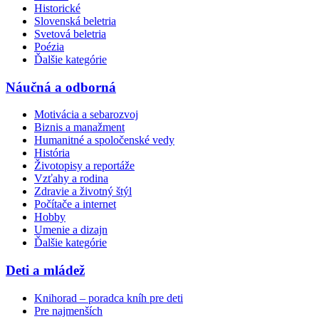
Historické
Slovenská beletria
Svetová beletria
Poézia
Ďalšie kategórie
Náučná a odborná
Motivácia a sebarozvoj
Biznis a manažment
Humanitné a spoločenské vedy
História
Životopisy a reportáže
Vzťahy a rodina
Zdravie a životný štýl
Počítače a internet
Hobby
Umenie a dizajn
Ďalšie kategórie
Deti a mládež
Knihorad – poradca kníh pre deti
Pre najmenších