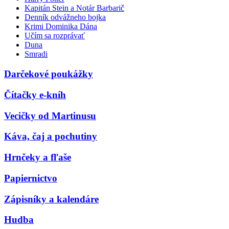
Kapitán Stein a Notár Barbarič
Denník odvážneho bojka
Krimi Dominika Dána
Učím sa rozprávať
Duna
Smradi
Darčekové poukážky
Čítačky e-kníh
Vecičky od Martinusu
Káva, čaj a pochutiny
Hrnčeky a fľaše
Papiernictvo
Zápisníky a kalendáre
Hudba