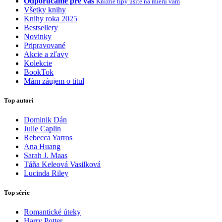
Odporúčame pre vás
Knižné tipy ušité na mieru vám
Všetky knihy
Knihy roka 2025
Bestsellery
Novinky
Pripravované
Akcie a zľavy
Kolekcie
BookTok
Mám záujem o titul
Top autori
Dominik Dán
Julie Caplin
Rebecca Yarros
Ana Huang
Sarah J. Maas
Táňa Keleová Vasilková
Lucinda Riley
Top série
Romantické úteky
Harry Potter