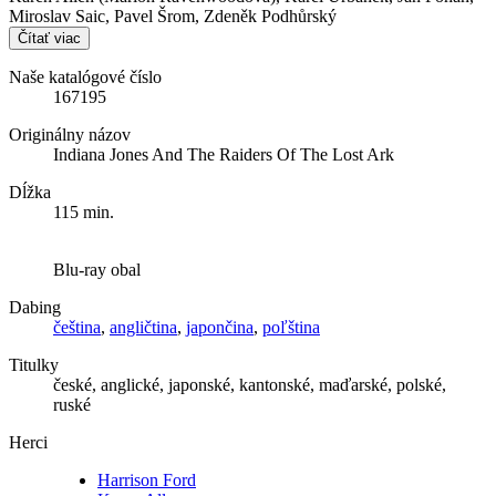
Miroslav Saic, Pavel Šrom, Zdeněk Podhůrský
Čítať viac
Naše katalógové číslo
167195
Originálny názov
Indiana Jones And The Raiders Of The Lost Ark
Dĺžka
115 min.
Blu-ray obal
Dabing
čeština
,
angličtina
,
japončina
,
poľština
Titulky
české, anglické, japonské, kantonské, maďarské, polské,
ruské
Herci
Harrison Ford