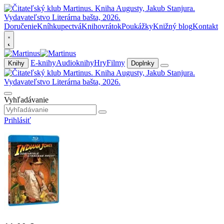
Doručenie
Kníhkupectvá
Knihovrátok
Poukážky
Knižný blog
Kontakt
E-knihy
Audioknihy
Hry
Filmy
Knihy
Doplnky
Vyhľadávanie
Prihlásiť