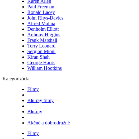
Karen Allen
Paul Freeman
Ronald Lacey
John Rhys-Davies
Alfred Molina
Denholm Elliott
Anhony Higgins
Frank Marshall
Terry Leonard
Sergion Mioni
Kiran Shah
George Harris
William Hootkins
Kategorizácia
Filmy
Blu-ray filmy
Blu-ray
Akčné a dobrodružné
Filmy