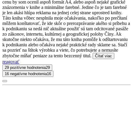
cenu by som ocenil aspoň formát A4, alebo aspoň nejaké grafické
znázornenia v knihe a minimálne farebné. Jedine čo je tam farebné
je len akási hlúpa reklama na jednej celej strane uprostred knihy.
Táto kniha vôbec nesplnila moje očakávania, nakoľko po prečítaní
môžem konštatovať, že ide skôr o prerozprávanie akého si príbehu a
k podnikaniu sa nedá nič aktuálne použiť sú tam odcitované pasáže
zo zákonov, internetu, kultúrnej a geografickej polohy Číny. Ak
skutočne niekto očakáva, že mu táto kniha pomôže k odštartovaniu
k podnikaniu alebo očakáva nejaké praktické rady sklame sa. Stačí
sa pozrieť na štítok výrobku a viete, čo potrebujete a nemusíte
zbytočne míňať peniaze za tento bezcenný titul.
Čítať viac
reagovať
29 pozitívne hodnotenia
29
16 negatívne hodnotenia
16