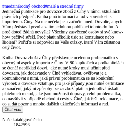
#medzinárodný obchod
#malé a stredné firmy
Jedinečná publikace pro dovozce zboží z Číny v rámci aktuálních
právních předpisů. Kniha plná informací a rad v souvislosti s
importem z Číny. Na nic nečekejte a začněte hned. Dovolte, abych
Vám představil první a zatím jedninou publikaci tohoto druhu. A
proč doteď žádná nevyšla? Všechny zasvěcené osoby si své know-
how pečlivě střeží. Proč platit několik tisíc za konzultace nebo
školení? Pořiďte si odpovědi na Vaše otázky, které Vám zůstanou
celý život.
Kniha Dovoz zboží z Číny představuje ucelenou problematiku s
obecnými aspekty importu z Číny. V 80 kapitolách a podkapitolách
se čtenář například dozví, jaké nutné kroky musí učinit před
dovozem, jak dodavatele v Číně vyhledávat, ověřovat je a
komunikovat s nimi, jaká právní problematika se na konkrétní
výrobek a dovozce vztahuje, pro jaké případy jsou nutné certifikace
a označení, jakými způsoby lze za zboží platit a jednotlivá úskalí
platebních metod, jaké jsou možnosti dopravy, celní problematika,
co navštívit v případě obchodní cesty v Číně, jak řešit reklamace, na
co si dát pozor a mnoho dalších užitečných informací a rad.
Čítať viac
Naše katalógové číslo
1842593