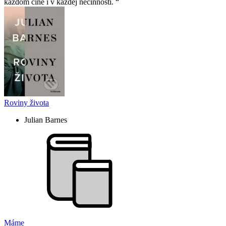
každom čine i v každej nečinnosti.
Roviny života
Julian Barnes
Máme