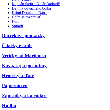
Kapitán Stein a Notár Barbarič
Denník odvážneho bojka
Krimi Dominika Dána
Učím sa rozprávať
Duna
Smradi
Darčekové poukážky
Čítačky e-kníh
Vecičky od Martinusu
Káva, čaj a pochutiny
Hrnčeky a fľaše
Papiernictvo
Zápisníky a kalendáre
Hudba