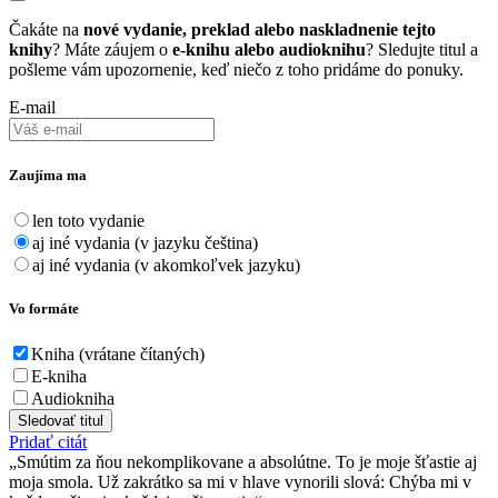
Čakáte na
nové vydanie, preklad alebo naskladnenie tejto
knihy
? Máte záujem o
e-knihu alebo audioknihu
? Sledujte titul a
pošleme vám upozornenie, keď niečo z toho pridáme do ponuky.
E-mail
Zaujíma ma
len toto vydanie
aj iné vydania (v jazyku čeština)
aj iné vydania (v akomkoľvek jazyku)
Vo formáte
Kniha (vrátane čítaných)
E-kniha
Audiokniha
Sledovať titul
Pridať citát
Smútim za ňou nekomplikovane a absolútne. To je moje šťastie aj
moja smola. Už zakrátko sa mi v hlave vynorili slová: Chýba mi v