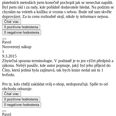
platebních metodách jsem konečně pochopil jak se nenechat napálit.
Byl jsem rád i za rady, kde pořádně dodavatele hledat. Na podzim se
chystám na veletrh a knížku si vezmu s sebou. Bude mě tam skvěle
doprovázet. Za tu cenu rozhodně stojí, nikde ty informace nejsou.
Čítať viac
0 pozitívne hodnotenia
0 negatívne hodnotenia
Pavel
Neoverený nákup
1
9.3.2015
Zbytečná spousta terminologie. V podstatě je to jen výčet předpisů a
zákona. Nebýt pasáže, kde autor popisuje, jaký byl jeho příjezd do
Číny, která jediná byla zajímavá, tak bych knize nedal ani tu 1
hvězdu.
Pro ty, kdo chtějí zakládat svůj e-shop, nedoporučuji. Spíše to od
obchodu odrazuje.
Čítať viac
0 pozitívne hodnotenia
0 negatívne hodnotenia
Pavel