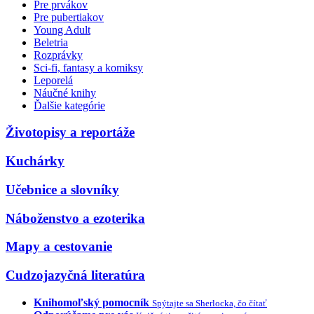
Pre prvákov
Pre pubertiakov
Young Adult
Beletria
Rozprávky
Sci-fi, fantasy a komiksy
Leporelá
Náučné knihy
Ďalšie kategórie
Životopisy a reportáže
Kuchárky
Učebnice a slovníky
Náboženstvo a ezoterika
Mapy a cestovanie
Cudzojazyčná literatúra
Knihomoľský pomocník
Spýtajte sa Sherlocka, čo čítať