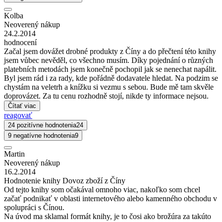
Kolba
Neoverený nákup
24.2.2014
hodnocení
Začal jsem dovážet drobné produkty z Číny a do přečtení této knihy
jsem vůbec nevěděl, co všechno musím. Díky pojednání o různých
platebních metodách jsem konečně pochopil jak se nenechat napálit.
Byl jsem rád i za rady, kde pořádně dodavatele hledat. Na podzim se
chystám na veletrh a knížku si vezmu s sebou. Bude mě tam skvěle
doprovázet. Za tu cenu rozhodně stojí, nikde ty informace nejsou.
Čítať viac
reagovať
24 pozitívne hodnotenia
24
9 negatívne hodnotenia
9
Martin
Neoverený nákup
16.2.2014
Hodnotenie knihy Dovoz zboží z Číny
Od tejto knihy som očakával omnoho viac, nakoľko som chcel
začať podnikať v oblasti internetového alebo kamenného obchodu v
spolupráci s Čínou.
Na úvod ma sklamal formát knihy, je to čosi ako brožúra za takúto