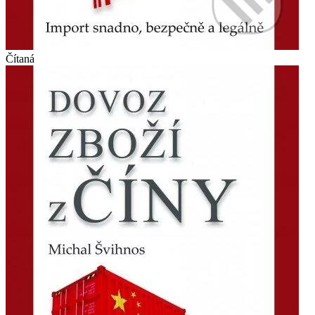
Čítaná