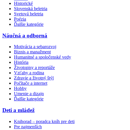
Historické
Slovenská beletria
Svetová beletria
Poézia
Ďalšie kategórie
Náučná a odborná
Motivácia a sebarozvoj
Biznis a manažment
Humanitné a spoločenské vedy
História
Životopisy a reportáže
Vzťahy a rodina
Zdravie a životný štýl
Počítače a internet
Hobby
Umenie a dizajn
Ďalšie kategórie
Deti a mládež
Knihorad – poradca kníh pre deti
Pre najmenších