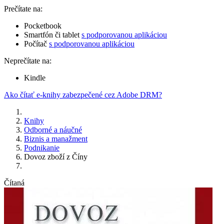
Prečítate na:
Pocketbook
Smartfón či tablet
s podporovanou aplikáciou
Počítač
s podporovanou aplikáciou
Neprečítate na:
Kindle
Ako čítať e-knihy zabezpečené cez Adobe DRM?
Knihy
Odborné a náučné
Biznis a manažment
Podnikanie
Dovoz zboží z Číny
Čítaná