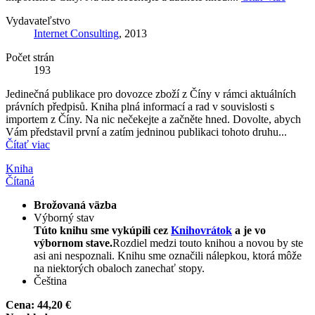
Vydavateľstvo
Internet Consulting
, 2013
Počet strán
193
Jedinečná publikace pro dovozce zboží z Číny v rámci aktuálních
právních předpisů. Kniha plná informací a rad v souvislosti s
importem z Číny. Na nic nečekejte a začněte hned. Dovolte, abych
Vám představil první a zatím jedninou publikaci tohoto druhu...
Čítať viac
Kniha
Čítaná
Brožovaná väzba
Výborný stav
Túto knihu sme vykúpili cez
Knihovrátok
a je vo
výbornom stave.
Rozdiel medzi touto knihou a novou by ste
asi ani nespoznali. Knihu sme označili nálepkou, ktorá môže
na niektorých obaloch zanechať stopy.
Čeština
Cena:
44,20 €