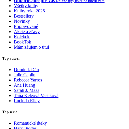
Odporúčame pre vás
Knižné tipy ušité na mieru vám
Všetky knihy
Knihy roka 2025
Bestsellery
Novinky
Pripravované
Akcie a zľavy
Kolekcie
BookTok
Mám záujem o titul
Top autori
Dominik Dán
Julie Caplin
Rebecca Yarros
Ana Huang
Sarah J. Maas
Táňa Keleová Vasilková
Lucinda Riley
Top série
Romantické úteky
Harry Potter