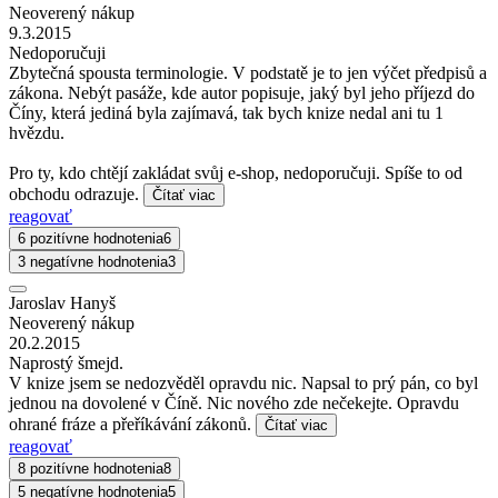
Neoverený nákup
9.3.2015
Nedoporučuji
Zbytečná spousta terminologie. V podstatě je to jen výčet předpisů a
zákona. Nebýt pasáže, kde autor popisuje, jaký byl jeho příjezd do
Číny, která jediná byla zajímavá, tak bych knize nedal ani tu 1
hvězdu.
Pro ty, kdo chtějí zakládat svůj e-shop, nedoporučuji. Spíše to od
obchodu odrazuje.
Čítať viac
reagovať
6 pozitívne hodnotenia
6
3 negatívne hodnotenia
3
Jaroslav Hanyš
Neoverený nákup
20.2.2015
Naprostý šmejd.
V knize jsem se nedozvěděl opravdu nic. Napsal to prý pán, co byl
jednou na dovolené v Číně. Nic nového zde nečekejte. Opravdu
ohrané fráze a přeříkávání zákonů.
Čítať viac
reagovať
8 pozitívne hodnotenia
8
5 negatívne hodnotenia
5