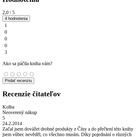
2,0
/ 5
4 hodnotenia
1
0
0
0
3
Ako sa páčila kniha vám?
Pridať recenziu
Recenzie čitateľov
Kolba
Neoverený nákup
5
24.2.2014
Začal jsem dovážet drobné produkty z Číny a do přečtení této knihy
jsem vůbec nevěděl, co všechno musím. Díky pojednání o různých