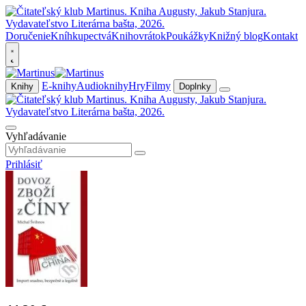
Doručenie
Kníhkupectvá
Knihovrátok
Poukážky
Knižný blog
Kontakt
E-knihy
Audioknihy
Hry
Filmy
Knihy
Doplnky
Vyhľadávanie
Prihlásiť