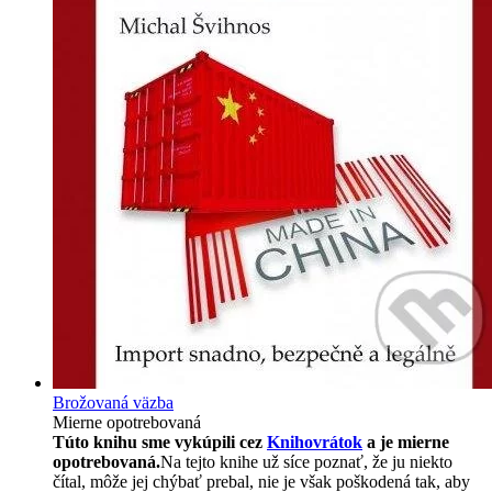
Brožovaná väzba
Mierne opotrebovaná
Túto knihu sme vykúpili cez
Knihovrátok
a je mierne
opotrebovaná.
Na tejto knihe už síce poznať, že ju niekto
čítal, môže jej chýbať prebal, nie je však poškodená tak, aby