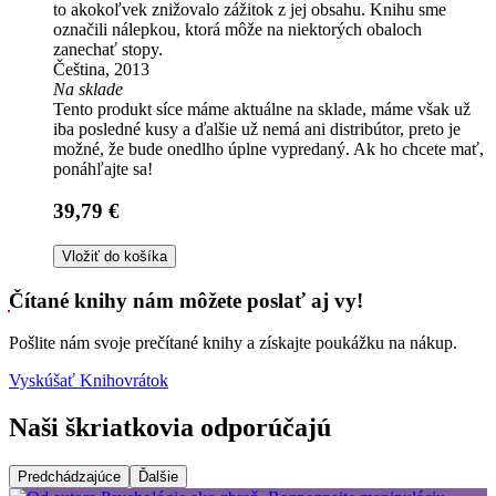
to akokoľvek znižovalo zážitok z jej obsahu. Knihu sme
označili nálepkou, ktorá môže na niektorých obaloch
zanechať stopy.
Čeština, 2013
Na sklade
Tento produkt síce máme aktuálne na sklade, máme však už
iba posledné kusy a ďalšie už nemá ani distribútor, preto je
možné, že bude onedlho úplne vypredaný. Ak ho chcete mať,
ponáhľajte sa!
39,79 €
Vložiť do košíka
Čítané knihy nám môžete poslať aj vy!
Pošlite nám svoje prečítané knihy a získajte poukážku na nákup.
Vyskúšať Knihovrátok
Naši škriatkovia odporúčajú
Predchádzajúce
Ďalšie